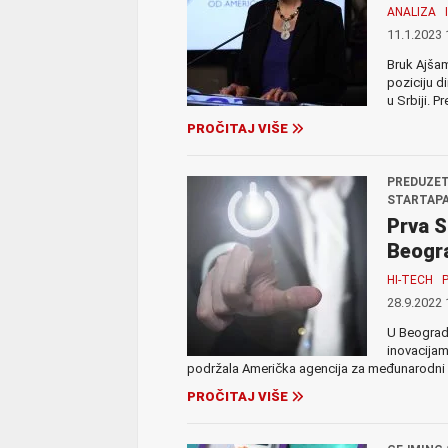
ANALIZA
11.1.2023 
Bruk Ajšam
poziciju d
u Srbiji. P
PROČITAJ VIŠE
PREDUZET
STARTAPA
Prva S
Beogr
HI-TECH
28.9.2022 
U Beogradu
inovacijam
podržala Američka agencija za međunarodni r
PROČITAJ VIŠE