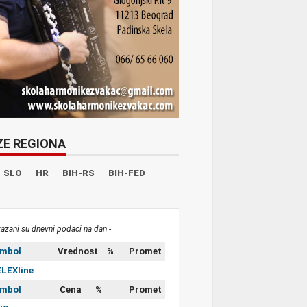
ZE REGIONA
SLO
HR
BIH-RS
BIH-FED
kazani su dnevni podaci na dan -
imbol
Vrednost
%
Promet
LEXline
-
-
-
imbol
Cena
%
Promet