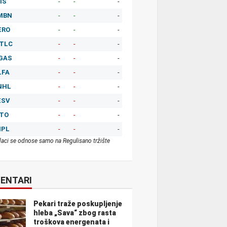
IS
-
-
-
MBN
-
-
-
ERO
-
-
-
TLC
-
-
-
GAS
-
-
-
LFA
-
-
-
NHL
-
-
-
ESV
-
-
-
ITO
-
-
-
MPL
-
-
-
aci se odnose samo na Regulisano tržište
ENTARI
Pekari traže poskupljenje
hleba „Sava“ zbog rasta
troškova energenata i