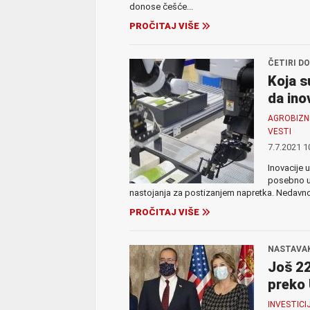
donose češće...
PROČITAJ VIŠE
ČETIRI D
Koja s
da ino
AGROBIZN
VESTI
7.7.2021 1
Inovacije 
posebno u 
nastojanja za postizanjem napretka. Nedavno 
PROČITAJ VIŠE
NASTAVAK
Još 22
preko
INVESTICI