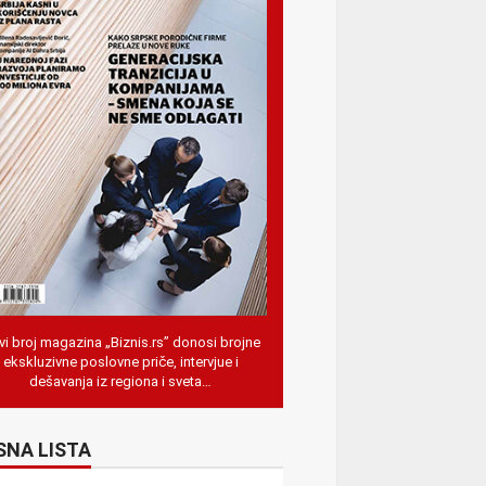
i broj magazina „Biznis.rs” donosi brojne
ekskluzivne poslovne priče, intervjue i
dešavanja iz regiona i sveta…
SNA LISTA