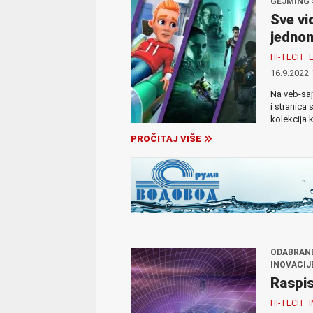
GEJMING 
Sve vi
jedno
HI-TECH
16.9.2022 
Na veb-saj
i stranica 
kolekcija 
PROČITAJ VIŠE
ODABRANE
INOVACIJ
Raspis
HI-TECH