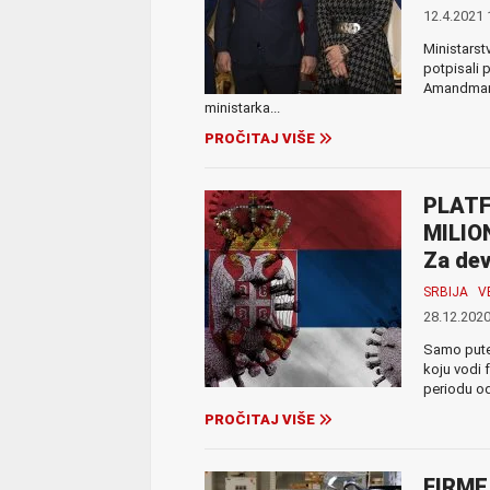
12.4.2021 
Ministarst
potpisali 
Amandmane 
ministarka...
PROČITAJ VIŠE
PLATF
MILIO
Za dev
SRBIJA
V
28.12.2020
Samo putem
koju vodi 
periodu od
PROČITAJ VIŠE
FIRME