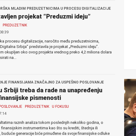
RŠKA MLADIM PREDUZETNICIMA U PROCESU DIGITALIZACIJE
avljen projekat “Preduzmi ideju”
PREDUZETNIK
08:39
a procesu digitalizacije, naročito među preduzetnicima,
 „Digitalna Srbija” predstavila je projekat „Preduzmi ideju”.
m okupljen oko ovog projekta vrednog preko 4,2 miliona dolara
irati na...
NJE FINANSIJAMA ZNAČAJNO ZA USPEŠNO POSLOVANJE
u Srbiji treba da rade na unapređenju
finansijske pismenosti
POSLOVANJE
PREDUZETNIK
U FOKUSU
7:14
ltatima raznih analiza tokom poslednjih nekoliko godina, o
 finansijskim instrumentima kao što su krediti, štednja ili
 buduće generacije biće prinuđene da svoje finansijske odluke