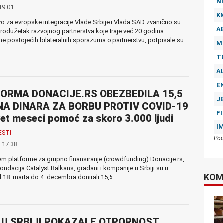
NI
19:01
K
vo za evropske integracije Vlade Srbije i Vlada SAD zvanično su
A
produžetak razvojnog partnerstva koje traje već 20 godina.
postojećih bilateralnih sporazuma o partnerstvu, potpisale su
M
T
A
E
ORMA DONACIJE.RS OBEZBEDILA 15,5
J
NA DINARA ZA BORBU PROTIV COVID-19
F
et meseci pomoć za skoro 3.000 ljudi
I
ESTI
Pod
 17:38
 platforme za grupno finansiranje (crowdfunding) Donacije.rs,
fondacija Catalyst Balkans, građani i kompanije u Srbiji su u
KOM
 18. marta do 4. decembra donirali 15,5...
 U SRBIJI POKAZALE OTPORNOST