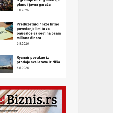
planu i javna garaža
3.8.2026
Preduzetnici traže hitno
povećanje limita za
paušalce sa šest na osam
miliona dinara
6.8.2026
Ryanair povukao iz
prodaje sve letove iz Niša
6.8.2026