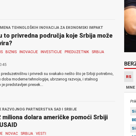
OMENA TEHNOLOŠKIH INOVACIJA ZA EKONOMSKI IMPAKT
u to privredna područja koje Srbija može
vira?
IS
BIZNIS
INOVACIJE
INVESTICIJE
PREDUZETNIK
SRBIJA
BER
0:45
u preduzetništvu i privredi su svakako nešto što je Srbiji potrebno,
RS
doba moderne tehnologije, ubrzanog razvoja, i stalnog
je predstavljen presek...
MNE
Pri
 RAZVOJNOG PARTNERSTVA SAD I SRBIJE
S
 miliona dolara američke pomoći Srbiji
BE
 USAID
S
JE
NOVAC
SRBIJA
VESTI