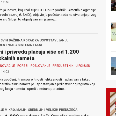
 12:46
rbija Inovira, koji realizuje ICT Hub uz podršku Američke agencije
odni razvoj (USAID), objavio je početak rada na stvaranju prvog
ra u Srbiji i to objavljivanjem javnog...
 SVIH DAŽBINA KORAK KA USPOSTAVLJANJU
ENTNIJEG SISTEMA TAKSI
i i privreda plaćaju više od 1.200
skalnih nameta
INOVACIJE
POREZI
POSLOVANJE
PREDUZETNIK
U FOKUSU
 14:03
 ka uvođenju transparentnosti i efikasnosti naplaćivanja taksi,
parafiskalnih nameta je uspostavljanje jedinstvenog registra koji
kog broja nameta i sprečio netransparentno...
JE MIKRO, MALIH, SREDNJIH I VELIKIH PREDUZEĆA