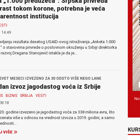
 „1.000 preduzeća“: Srpska privreda
 rast tokom korone, potrebna je veća
arentnost institucija
ESTI
 14:49
vljanju rezultata desetog USAID-ovog istraživanja „Anketa 1.000
 o stavovima privrede o poslovnom okruženju u Srbiji direktorka
zvoj Dragana Stanojević istakla je da je...
DEVET MESECI IZVEZENO ZA 30 ODSTO VIŠE NEGO LANE
an izvoz jagodastog voća iz Srbije
IS
BIZNIS
SRBIJA
VESTI
Nov
08:18
. godine izvezeno je jagodastog voća za 338 miliona evra, što
ocenata više u odnosu na vrednost izvoza u 2019. godini, a samo
ednosti...
KUR
J VIŠE