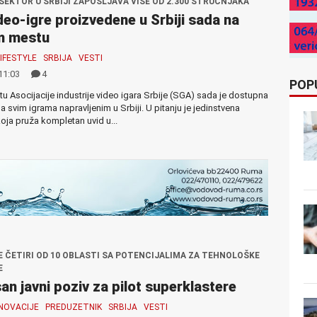
SEKTOR U SRBIJI ZAPOŠLJAVA VIŠE OD 2.300 STRUČNJAKA
deo-igre proizvedene u Srbiji sada na
m mestu
LIFESTYLE
SRBIJA
VESTI
11:03
4
POP
tu Asocijacije industrije video igara Srbije (SGA) sada je dostupna
sa svim igrama napravljenim u Srbiji. U pitanju je jedinstvena
koja pruža kompletan uvid u...
 ČETIRI OD 10 OBLASTI SA POTENCIJALIMA ZA TEHNOLOŠKE
E
an javni poziv za pilot superklastere
INOVACIJE
PREDUZETNIK
SRBIJA
VESTI