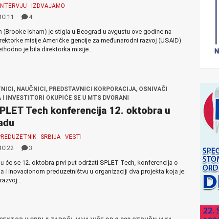
INTERVJU
IZDVAJAMO
10:11
4
 (Brooke Isham) je stigla u Beograd u avgustu ove godine na
irektorke misije Američke gencije za međunarodni razvoj (USAID)
rethodno je bila direktorka misije...
NICI, NAUČNICI, PREDSTAVNICI KORPORACIJA, OSNIVAČI
 I INVESTITORI OKUPIĆE SE U MTS DVORANI
PLET Tech konferencija 12. oktobra u
adu
PREDUZETNIK
SRBIJA
VESTI
10:22
3
 će se 12. oktobra prvi put održati SPLET Tech, konferencija o
a i inovacionom preduzetništvu u organizaciji dva projekta koja je
azvoj...