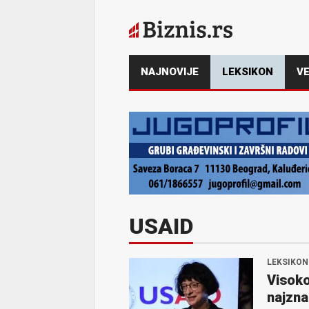
NAJNOVIJE
LEKSIKON
VE
USAID
LEKSIKON
Visoko
najzna