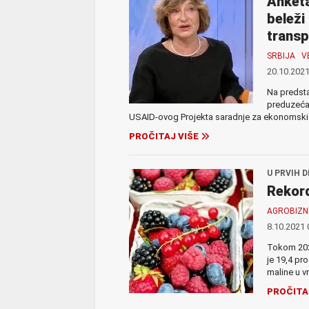
Anketa
beleži
transp
SRBIJA
V
20.10.2021
Na predsta
preduzeća“
USAID-ovog Projekta saradnje za ekonomski ra
PROČITAJ VIŠE
U PRVIH 
Rekord
AGROBIZN
8.10.2021 
Tokom 2020
je 19,4 pr
maline u vr
PROČITA