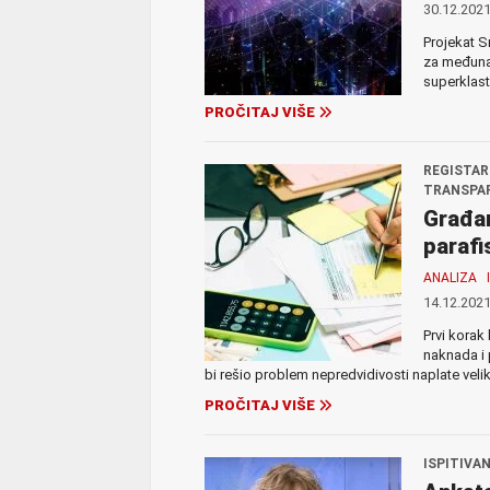
30.12.2021
Projekat S
za međunar
superklaste
PROČITAJ VIŠE
REGISTAR
TRANSPAR
Građan
parafi
ANALIZA
14.12.2021
Prvi korak
naknada i 
bi rešio problem nepredvidivosti naplate veli
PROČITAJ VIŠE
ISPITIVAN