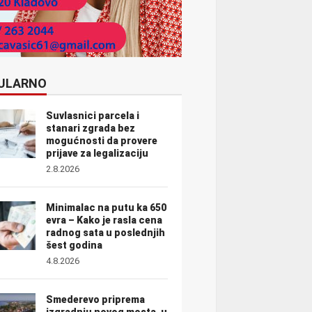
ULARNO
Suvlasnici parcela i
stanari zgrada bez
mogućnosti da provere
prijave za legalizaciju
2.8.2026
Minimalac na putu ka 650
evra – Kako je rasla cena
radnog sata u poslednjih
šest godina
4.8.2026
Smederevo priprema
izgradnju novog mosta, u