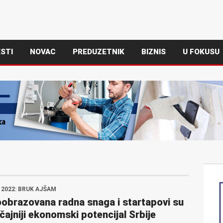
STI
NOVAC
PREDUZETNIK
BIZNIS
U FOKUSU
 2022: BRUK AJŠAM
obrazovana radna snaga i startapovi su
čajniji ekonomski potencijal Srbije