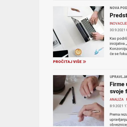
NOVA POD
Predst
INOVACIJE
30.9.2021 
Kao podršk
inicijativa
Konzorciju
će se fokus
PROČITAJ VIŠE
UPRAVLJA
Firme 
svoje 
ANALIZA
8.9.2021 1
Prema rezu
upravljanju
obveznice,