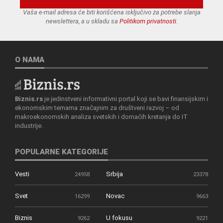
Vaša e-mail adresa će biti korišćena isključivo za potrebe slanja
newslettera, a u skladu sa
Politikom privatnosti
.
O NAMA
Biznis.rs
je jedinstveni informativni portal koji se bavi finansijskim i
ekonomskim temama značajnim za društveni razvoj – od
makroekonomskih analiza svetskih i domaćih kretanja do IT
industrije.
POPULARNE KATEGORIJE
Vesti
Srbija
24958
23378
Svet
Novac
16299
9663
Biznis
U fokusu
9262
9221