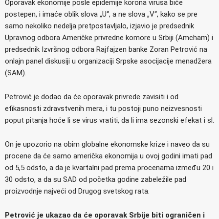
Oporavak ekonomije posle epidemije korona virusa biće
postepen, i imaće oblik slova „U“, a ne slova „V“, kako se pre
samo nekoliko nedelja pretpostavljalo, izjavio je predsednik
Upravnog odbora Američke privredne komore u Srbiji (Amcham) i
predsednik Izvršnog odbora Rajfajzen banke Zoran Petrović na
onlajn panel diskusiji u organizaciji Srpske asocijacije menadžera
(SAM).
Petrović je dodao da će oporavak privrede zavisiti i od
efikasnosti zdravstvenih mera, i tu postoji puno neizvesnosti
poput pitanja hoće li se virus vratiti, da li ima sezonski efekat i sl.
On je upozorio na obim globalne ekonomske krize i naveo da su
procene da će samo američka ekonomija u ovoj godini imati pad
od 5,5 odsto, a da je kvartalni pad prema procenama između 20 i
30 odsto, a da su SAD od početka godine zabeležile pad
proizvodnje najveći od Drugog svetskog rata.
Petrović je ukazao da će oporavak Srbije biti ograničen i