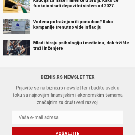
Kaucija za flaše i limenke u Srbiji: Kako će
funkcionisati depozitni sistem od 2027.
Vođena potražnjom ili ponudom? Kako
kompanije trenutno vide inflaciju
Mladi biraju psihologiju i medicinu, dok tržište
traži inženjere
BIZNIS.RS NEWSLETTER
Prijavite se na biznis.rs newsletter i budite uvek u
toku sa najnovijim finansijskim i ekonomskim temama
značajnim za društveni razvoj.