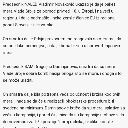
Predsednik NALED Vladimir Novaković ukazao je da je paket
mera Vlade Srbije za pomoć privredi 10. u Evropi, i najveći u
regionu, i da je nadmašio i neke zemlje članice EU iz regiona,
poput Slovenije ili Hrvatske.
On smatra da je Srbija pravovremeno reagovala sa merama, da
su one lako primenljive, a da je bitna brzina u sprovođenju ovih
mera.
Predsednik SAM Dragoljub Damnjanović, smatra da su mere
Vlade Srbije dobra kombinacija onoga što se mora, i onoga što
se može uraditi.
On smatra da je bila potrebna veća odlučnost i brzina kod ovih
mera, i nada se da će u realizaciji birokratske procedure biti
svedene na minimum. Damnjanović ističe da su mere isplative za
većinu kompanija, i pored činjenice da su kompanije u obavezi da
do novembra zadrže postojeći broj radnika, ukoliko koriste