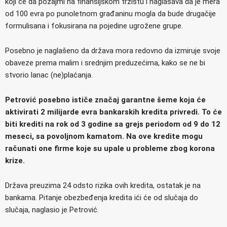
koji će da pozajmi na finansijskom tržištu i naglašava da je mera
od 100 evra po punoletnom građaninu mogla da bude drugačije
formulisana i fokusirana na pojedine ugrožene grupe.
Posebno je naglašeno da država mora redovno da izmiruje svoje
obaveze prema malim i srednjim preduzećima, kako se ne bi
stvorio lanac (ne)plaćanja.
Petrović posebno ističe značaj garantne šeme koja će
aktivirati 2 milijarde evra bankarskih kredita privredi. To će
biti krediti na rok od 3 godine sa grejs periodom od 9 do 12
meseci, sa povoljnom kamatom. Na ove kredite mogu
računati one firme koje su upale u probleme zbog korona
krize.
Država preuzima 24 odsto rizika ovih kredita, ostatak je na
bankama. Pitanje obezbeđenja kredita ići će od slučaja do
slučaja, naglasio je Petrović.