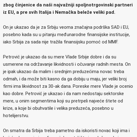
zbog činjenice da naši najvažniji spoljnotrgovinski partneri
iz EU, a pre svih Italija i Nemačka beleže veliki pad.
On je ukazao da je za Srbiju veoma značajna podrška SAD i EU,
posebno kada su u pitanju međunarodne finansijske institucije,
iako Srbija za sada nije tražila finansijsku pomoć od MMF.
Petrović je ukazao da su mere Vlade Srbije dobre i da su
usmerene na održavanje likvidnosti i očuvanje radnih mesta. On
je ipak ukazao da malim i srednjim preduzećima novac treba
odmah, i da može biti kasno da ga dobiju u maju, jer veliki broj
firmi ima likvidnost za 30-ak dana. Poreske mere Vlade je ocenio
kao dobre. Petrović je ukazao i da nam nedostaju sektorske
mere, u onim segmentima koji su pretrpeli najveće štete od
krize, a koje bi obuhvatile i velika preduzeća, posebno u
hotelijerstvu.
On smatra da Srbija treba pametno da iskoristi novac koji ima i