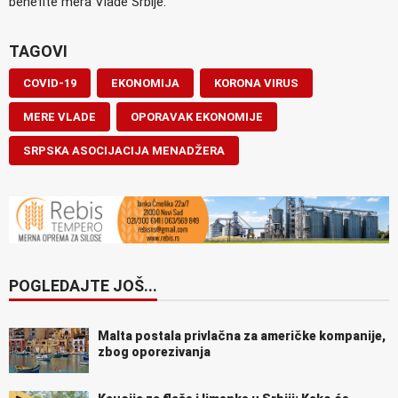
benefite mera Vlade Srbije.
TAGOVI
COVID-19
EKONOMIJA
KORONA VIRUS
MERE VLADE
OPORAVAK EKONOMIJE
SRPSKA ASOCIJACIJA MENADŽERA
POGLEDAJTE JOŠ...
Malta postala privlačna za američke kompanije,
zbog oporezivanja