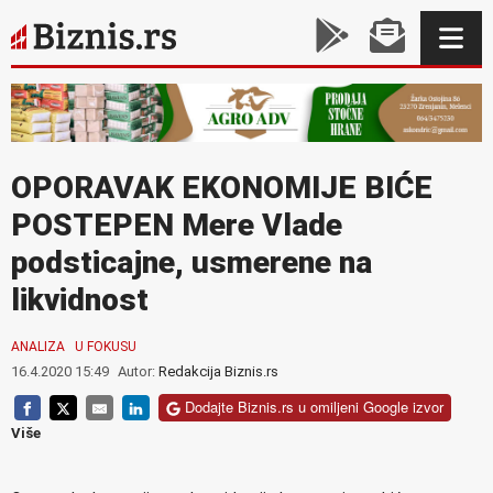
OPORAVAK EKONOMIJE BIĆE
POSTEPEN Mere Vlade
podsticajne, usmerene na
likvidnost
ANALIZA
U FOKUSU
16.4.2020 15:49
Autor:
Redakcija Biznis.rs
Dodajte Biznis.rs u omiljeni Google izvor
Više