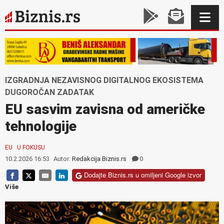
IZGRADNJA NEZAVISNOG DIGITALNOG EKOSISTEMA
DUGOROČAN ZADATAK
EU sasvim zavisna od američke
tehnologije
EU
U FOKUSU
10.2.2026 16:53
Autor:
Redakcija Biznis.rs
0
Dodajte Biznis.rs u omiljeni Google izvor
Više