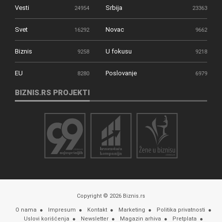
Vesti
Srbija
24954
23363
Svet
Novac
16292
9662
Biznis
U fokusu
9258
9218
EU
Poslovanje
8280
6979
BIZNIS.RS PROJEKTI
Copyright © 2026 Biznis.rs
O nama
Impresum
Kontakt
Marketing
Politika privatnosti
Uslovi korišćenja
Newsletter
Magazin arhiva
Pretplata