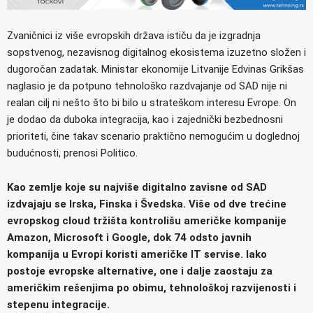
Zvaničnici iz više evropskih država ističu da je izgradnja
sopstvenog, nezavisnog digitalnog ekosistema izuzetno složen i
dugoročan zadatak. Ministar ekonomije Litvanije Edvinas Grikšas
naglasio je da potpuno tehnološko razdvajanje od SAD nije ni
realan cilj ni nešto što bi bilo u strateškom interesu Evrope. On
je dodao da duboka integracija, kao i zajednički bezbednosni
prioriteti, čine takav scenario praktično nemogućim u doglednoj
budućnosti, prenosi Politico.
Kao zemlje koje su najviše digitalno zavisne od SAD
izdvajaju se Irska, Finska i Švedska. Više od dve trećine
evropskog cloud tržišta kontrolišu američke kompanije
Amazon, Microsoft i Google, dok 74 odsto javnih
kompanija u Evropi koristi američke IT servise. Iako
postoje evropske alternative, one i dalje zaostaju za
američkim rešenjima po obimu, tehnološkoj razvijenosti i
stepenu integracije.