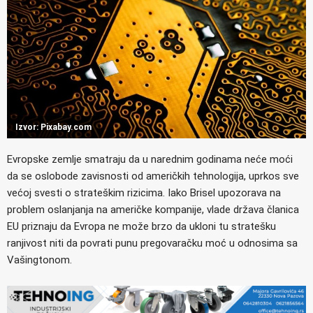
Izvor: Pixabay.com
Evropske zemlje smatraju da u narednim godinama neće moći
da se oslobode zavisnosti od američkih tehnologija, uprkos sve
većoj svesti o strateškim rizicima. Iako Brisel upozorava na
problem oslanjanja na američke kompanije, vlade država članica
EU priznaju da Evropa ne može brzo da ukloni tu stratešku
ranjivost niti da povrati punu pregovaračku moć u odnosima sa
Vašingtonom.