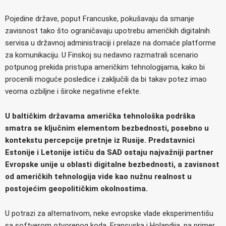
Pojedine države, poput Francuske, pokušavaju da smanje
zavisnost tako što ograničavaju upotrebu američkih digitalnih
servisa u državnoj administraciji i prelaze na domaće platforme
za komunikaciju. U Finskoj su nedavno razmatrali scenario
potpunog prekida pristupa američkim tehnologijama, kako bi
procenili moguće posledice i zaključili da bi takav potez imao
veoma ozbiljne i široke negativne efekte.
U baltičkim državama američka tehnološka podrška
smatra se ključnim elementom bezbednosti, posebno u
kontekstu percepcije pretnje iz Rusije. Predstavnici
Estonije i Letonije ističu da SAD ostaju najvažniji partner
Evropske unije u oblasti digitalne bezbednosti, a zavisnost
od američkih tehnologija vide kao nužnu realnost u
postojećim geopolitičkim okolnostima.
U potrazi za alternativom, neke evropske vlade eksperimentišu
sa softverom otvorenog koda. Francuska i Holandija, na primer,