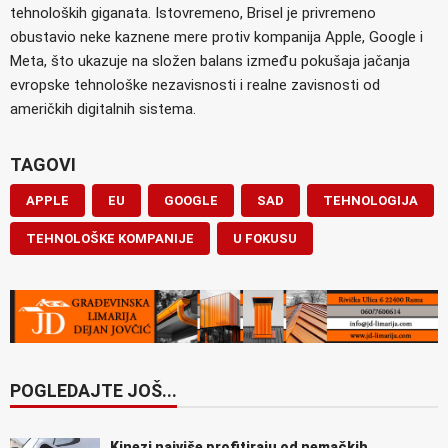
tehnoloških giganata. Istovremeno, Brisel je privremeno
obustavio neke kaznene mere protiv kompanija Apple, Google i
Meta, što ukazuje na složen balans između pokušaja jačanja
evropske tehnološke nezavisnosti i realne zavisnosti od
američkih digitalnih sistema.
TAGOVI
APPLE
EU
GOOGLE
SAD
TEHNOLOGIJA
TEHNOLOŠKE KOMPANIJE
U FOKUSU
POGLEDAJTE JOŠ...
Kinezi najviše profitiraju od nemačkih