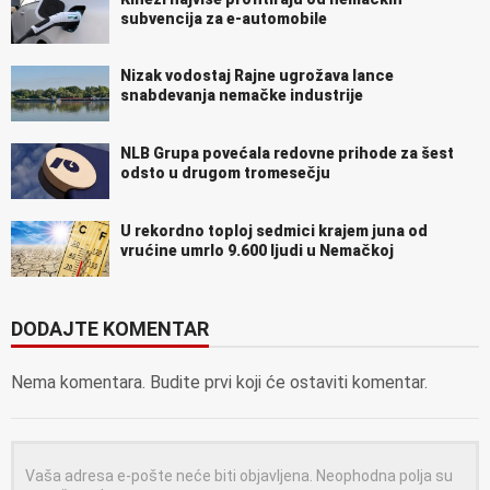
subvencija za e-automobile
Nizak vodostaj Rajne ugrožava lance
snabdevanja nemačke industrije
NLB Grupa povećala redovne prihode za šest
odsto u drugom tromesečju
U rekordno toploj sedmici krajem juna od
vrućine umrlo 9.600 ljudi u Nemačkoj
DODAJTE KOMENTAR
Nema komentara. Budite prvi koji će ostaviti komentar.
Vaša adresa e-pošte neće biti objavljena.
Neophodna polja su