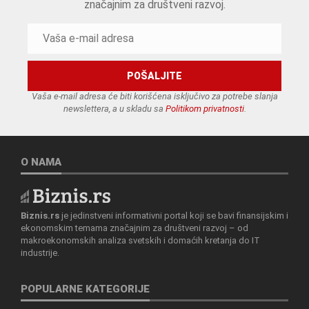
značajnim za društveni razvoj.
Vaša e-mail adresa će biti korišćena isključivo za potrebe slanja
newslettera, a u skladu sa
Politikom privatnosti
.
O NAMA
Biznis.rs
je jedinstveni informativni portal koji se bavi finansijskim i
ekonomskim temama značajnim za društveni razvoj – od
makroekonomskih analiza svetskih i domaćih kretanja do IT
industrije.
POPULARNE KATEGORIJE