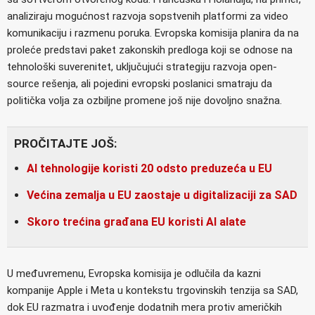
analiziraju mogućnost razvoja sopstvenih platformi za video
komunikaciju i razmenu poruka. Evropska komisija planira da na
proleće predstavi paket zakonskih predloga koji se odnose na
tehnološki suverenitet, uključujući strategiju razvoja open-
source rešenja, ali pojedini evropski poslanici smatraju da
politička volja za ozbiljne promene još nije dovoljno snažna.
PROČITAJTE JOŠ:
AI tehnologije koristi 20 odsto preduzeća u EU
Većina zemalja u EU zaostaje u digitalizaciji za SAD
Skoro trećina građana EU koristi AI alate
U međuvremenu, Evropska komisija je odlučila da kazni
kompanije Apple i Meta u kontekstu trgovinskih tenzija sa SAD,
dok EU razmatra i uvođenje dodatnih mera protiv američkih