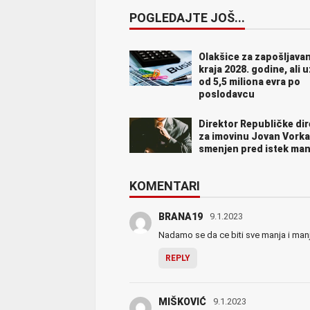
POGLEDAJTE JOŠ...
Olakšice za zapošljavan
kraja 2028. godine, ali u
od 5,5 miliona evra po
poslodavcu
Direktor Republičke dir
za imovinu Jovan Vork
smenjen pred istek ma
KOMENTARI
BRANA19
9.1.2023
Nadamo se da ce biti sve manja i manj
REPLY
MIŠKOVIĆ
9.1.2023