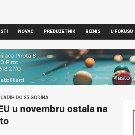
STI
NOVAC
PREDUZETNIK
BIZNIS
U FOKUSU
LADIH DO 25 GODINA
EU u novembru ostala na
to
E