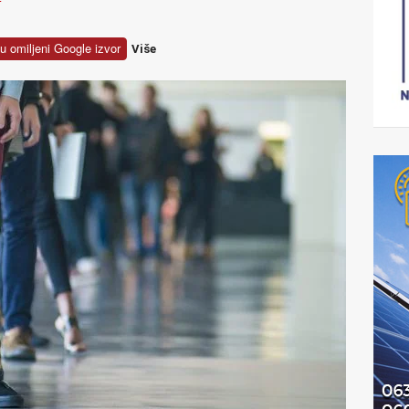
u omiljeni Google izvor
Više