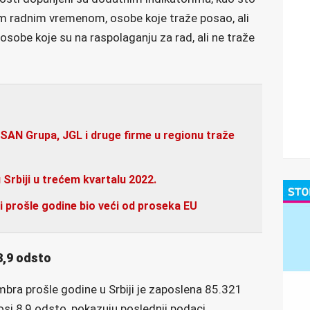
im radnim vremenom, osobe koje traže posao, ali
osobe koje su na raspolaganju za rad, ali ne traže
 SAN Grupa, JGL i druge firme u regionu traže
 Srbiji u trećem kvartalu 2022.
ji prošle godine bio veći od proseka EU
8,9 odsto
ra prošle godine u Srbiji je zaposlena 85.321
si 8,9 odsto, pokazuju poslednji podaci