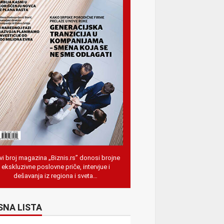
i broj magazina „Biznis.rs” donosi brojne
ekskluzivne poslovne priče, intervjue i
dešavanja iz regiona i sveta…
SNA LISTA