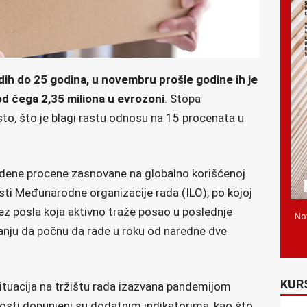
dih do 25 godina, u novembru prošle godine ih je
 od čega 2,35 miliona u evrozoni
. Stopa
sto, što je blagi rastu odnosu na 15 procenata u
dene procene zasnovane na globalno korišćenoj
sti Međunarodne organizacije rada (ILO), po kojoj
ez posla koja aktivno traže posao u poslednje
Nov
aganju da počnu da rade u roku od naredne dve
KUR
situacija na tržištu rada izazvana pandemijom
osti dopunjeni su dodatnim indikatorima, kao što