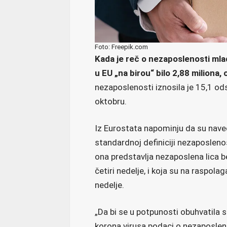
Foto: Freepik.com
Kada je reč o nezaposlenosti mla
u EU „na birou“ bilo 2,88 miliona
,
nezaposlenosti iznosila je 15,1 od
oktobru.
Iz Eurostata napominju da su nave
standardnoj definiciji nezaposleno
ona predstavlja nezaposlena lica b
četiri nedelje, i koja su na raspol
nedelje.
„Da bi se u potpunosti obuhvatila 
korona virusa podaci o nezaposlen