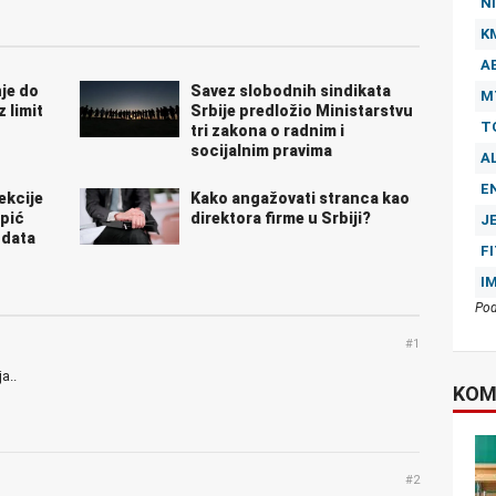
NI
K
A
je do
Savez slobodnih sindikata
M
z limit
Srbije predložio Ministarstvu
T
tri zakona o radnim i
socijalnim pravima
A
E
ekcije
Kako angažovati stranca kao
apić
direktora firme u Srbiji?
J
ndata
F
I
Pod
#1
a..
KOM
#2