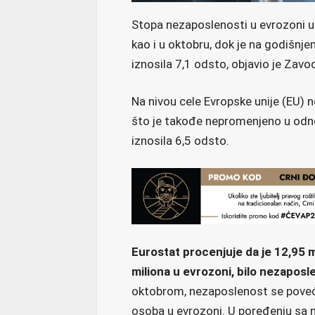
Stopa nezaposlenosti u evrozoni u
kao i u oktobru, dok je na godišnj
iznosila 7,1 odsto, objavio je Zavo
Na nivou cele Evropske unije (EU) 
što je takođe nepromenjeno u odn
iznosila 6,5 odsto.
Eurostat procenjuje da je 12,95 
miliona u evrozoni, bilo nezapos
oktobrom, nezaposlenost se poveća
osoba u evrozoni. U poređenju sa