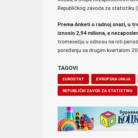
Republičkog zavoda za statistiku 
Prema Anketi o radnoj snazi, u tr
iznosio 2,94 miliona, a nezaposle
tromesečju u odnosu na isti period
poređenju sa drugim kvartalom 20
TAGOVI
EUROSTAT
EVROPSKA UNIJA
REPUBLIČKI ZAVOD ZA STATISTIKU