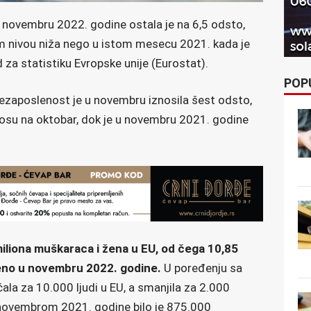
 novembru 2022. godine ostala je na 6,5 odsto,
em nivou niža nego u istom mesecu 2021. kada je
d za statistiku Evropske unije (Eurostat).
POP
nezaposlenost je u novembru iznosila šest odsto,
osu na oktobar, dok je u novembru 2021. godine
miliona muškaraca i žena u EU, od čega 10,85
leno u novembru 2022. godine.
U poređenju sa
la za 10.000 ljudi u EU, a smanjila za 2.000
 novembrom 2021. godine bilo je 875.000