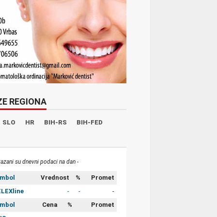
ZE REGIONA
SLO
HR
BIH-RS
BIH-FED
kazani su dnevni podaci na dan -
imbol
Vrednost
%
Promet
LEXline
-
-
-
imbol
Cena
%
Promet