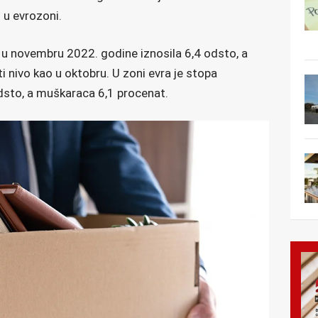
 u evrozoni.
 u novembru 2022. godine iznosila 6,4 odsto, a
i nivo kao u oktobru. U zoni evra je stopa
sto, a muškaraca 6,1 procenat.