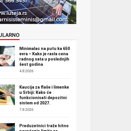
ULARNO
Minimalac na putu ka 650
evra – Kako je rasla cena
radnog sata u poslednjih
šest godina
4.8.2026
Kaucija za flaše i limenke
u Srbiji: Kako će
funkcionisati depozitni
sistem od 2027.
7.8.2026
Preduzetnici traže hitno
povećanje limita za