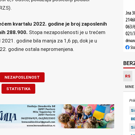
(RZS).
ećem kvartalu 2022. godine je broj zaposlenih
nih 288.900.
Stopa nezaposlenosti je u trećem
 2021. godine bila manja za 1,6 pp, dok je u
22. godine ostala nepromenjena.
BER
RS
NEZAPOSLENOST
MNE
STATISTIKA
Pri
S
BE
S