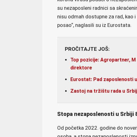
su nezaposleni radnici sa skraćen
nisu odmah dostupne za rad, kao i 
posao“, naglasili su iz Eurostata.
PROČITAJTE JOŠ:
Top pozicije: Agropartner, M
direktore
Eurostat: Pad zaposlenosti u
Zastoj na tržištu rada u Srbi
Stopa nezaposlenosti u Srbiji 
Od početka 2022. godine do novemb
osoba, a stopa nezaposlenosti izno