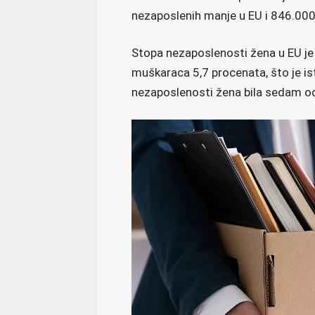
nezaposlenih manje u EU i 846.000
Stopa nezaposlenosti žena u EU je
muškaraca 5,7 procenata, što je ist
nezaposlenosti žena bila sedam od