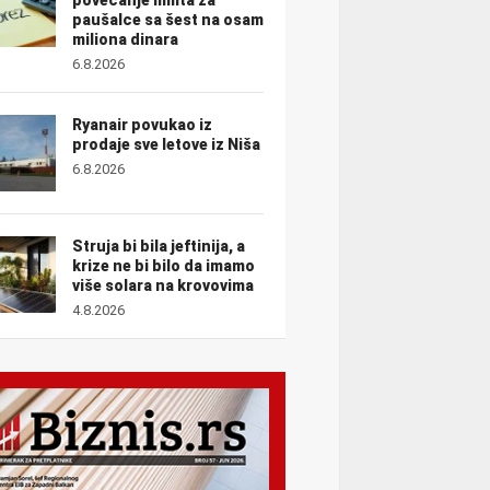
paušalce sa šest na osam
miliona dinara
6.8.2026
Ryanair povukao iz
prodaje sve letove iz Niša
6.8.2026
Struja bi bila jeftinija, a
krize ne bi bilo da imamo
više solara na krovovima
4.8.2026