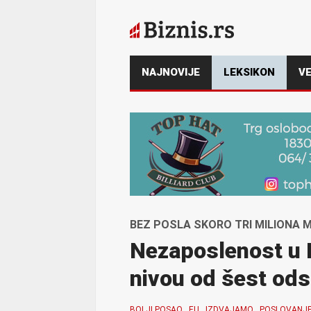
NAJNOVIJE
LEKSIKON
VE
BEZ POSLA SKORO TRI MILIONA M
Nezaposlenost u 
nivou od šest ods
BOLJI POSAO
EU
IZDVAJAMO
POSLOVANJ