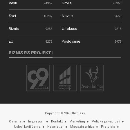
Vesti
Srbija
24952
23360
Svet
Novac
16287
9659
Biznis
U fokusu
9258
9215
EU
Poslovanje
8275
6978
BIZNIS.RS PROJEKTI
Copyright © 2026 Biznis.rs
O nama
Impresum
Kontakt
Marketing
Politika privatnosti
Uslovi korišćenja
Newsletter
Magazin arhiva
Pretplata