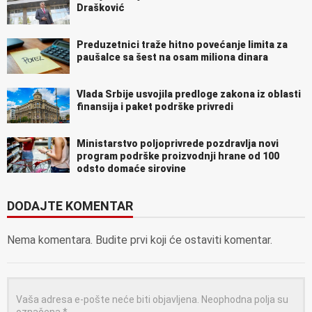
Drašković
Preduzetnici traže hitno povećanje limita za
paušalce sa šest na osam miliona dinara
Vlada Srbije usvojila predloge zakona iz oblasti
finansija i paket podrške privredi
Ministarstvo poljoprivrede pozdravlja novi
program podrške proizvodnji hrane od 100
odsto domaće sirovine
DODAJTE KOMENTAR
Nema komentara. Budite prvi koji će ostaviti komentar.
Vaša adresa e-pošte neće biti objavljena.
Neophodna polja su
označena
*