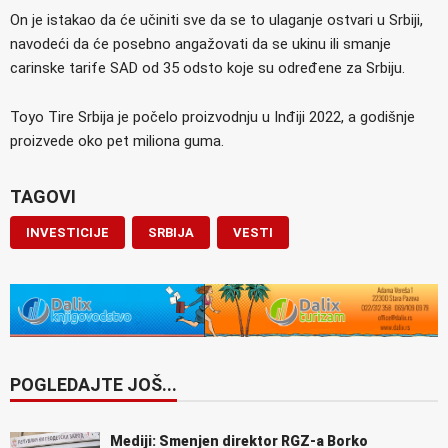
On je istakao da će učiniti sve da se to ulaganje ostvari u Srbiji,
navodeći da će posebno angažovati da se ukinu ili smanje
carinske tarife SAD od 35 odsto koje su određene za Srbiju.
Toyo Tire Srbija je počelo proizvodnju u Inđiji 2022, a godišnje
proizvede oko pet miliona guma.
TAGOVI
INVESTICIJE
SRBIJA
VESTI
POGLEDAJTE JOŠ...
Mediji: Smenjen direktor RGZ-a Borko