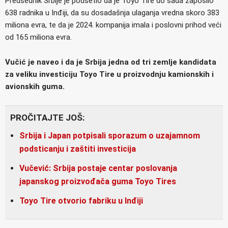
Predsednik Srbije je podsetio da je Toyo Tire do sada zaposlio
638 radnika u Inđiji, da su dosadašnja ulaganja vredna skoro 383
miliona evra, te da je 2024. kompanija imala i poslovni prihod veći
od 165 miliona evra.
Vučić je naveo i da je Srbija jedna od tri zemlje kandidata
za veliku investiciju Toyo Tire u proizvodnju kamionskih i
avionskih guma.
PROČITAJTE JOŠ:
Srbija i Japan potpisali sporazum o uzajamnom
podsticanju i zaštiti investicija
Vučević: Srbija postaje centar poslovanja
japanskog proizvođača guma Toyo Tires
Toyo Tire otvorio fabriku u Inđiji