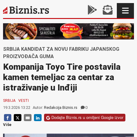
SRBIJA KANDIDAT ZA NOVU FABRIKU JAPANSKOG
PROIZVOĐAČA GUMA
Kompanija Toyo Tire postavila
kamen temeljac za centar za
istraživanje u Inđiji
SRBIJA
VESTI
19.3.2026 13:22
Autor:
Redakcija Biznis.rs
0
Dodajte Biznis.rs u omiljeni Google izvor
Više