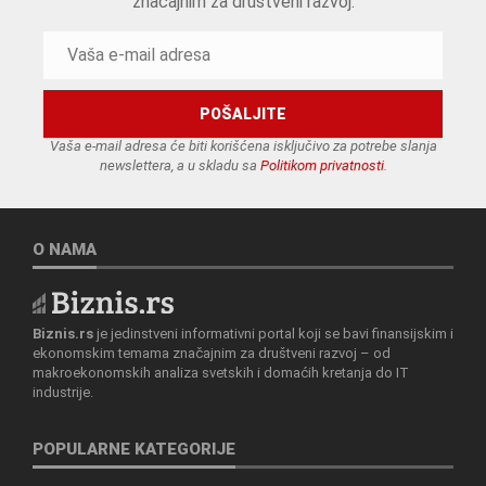
značajnim za društveni razvoj.
Vaša e-mail adresa će biti korišćena isključivo za potrebe slanja
newslettera, a u skladu sa
Politikom privatnosti
.
O NAMA
Biznis.rs
je jedinstveni informativni portal koji se bavi finansijskim i
ekonomskim temama značajnim za društveni razvoj – od
makroekonomskih analiza svetskih i domaćih kretanja do IT
industrije.
POPULARNE KATEGORIJE