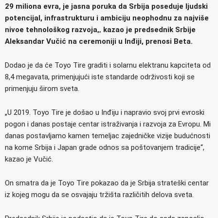
29 miliona evra, je jasna poruka da Srbija poseduje ljudski
potencijal, infrastrukturu i ambiciju neophodnu za najviše
nivoe tehnološkog razvoja
„,
kazao je predsednik Srbije
Aleksandar Vučić na ceremoniji u Inđiji, prenosi Beta.
Dodao je da će Toyo Tire graditi i solarnu elektranu kapciteta od
8,4 megavata, primenjujući iste standarde održivosti koji se
primenjuju širom sveta.
„U 2019. Toyo Tire je došao u Inđiju i napravio svoj prvi evroski
pogon i danas postaje centar istraživanja i razvoja za Evropu. Mi
danas postavljamo kamen temeljac zajedničke vizije budućnosti
na kome Srbija i Japan grade odnos sa poštovanjem tradicije“,
kazao je Vučić.
On smatra da je Toyo Tire pokazao da je Srbija strateški centar
iz kojeg mogu da se osvajaju tržišta različitih delova sveta.