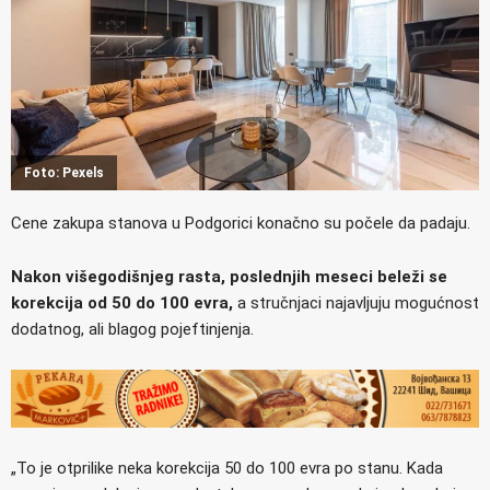
Foto: Pexels
Cene zakupa stanova u Podgorici konačno su počele da padaju.
Nakon višegodišnjeg rasta, poslednjih meseci beleži se
korekcija od 50 do 100 evra,
a stručnjaci najavljuju mogućnost
dodatnog, ali blagog pojeftinjenja.
„To je otprilike neka korekcija 50 do 100 evra po stanu. Kada