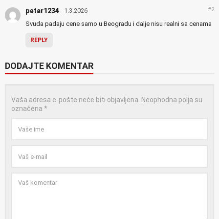
#2
petar1234
1.3.2026
Svuda padaju cene samo u Beogradu i dalje nisu realni sa cenama
REPLY
DODAJTE KOMENTAR
Vaša adresa e-pošte neće biti objavljena.
Neophodna polja su
označena
*