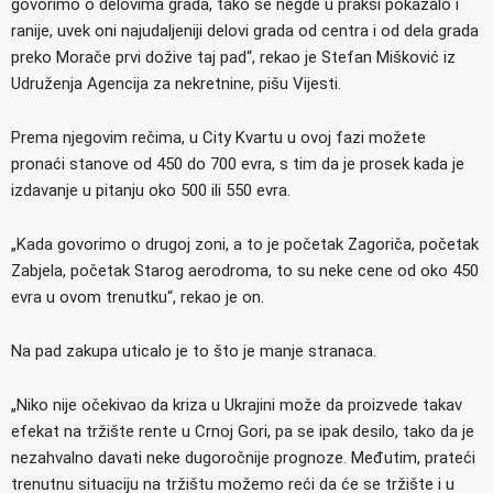
govorimo o delovima grada, tako se negde u praksi pokazalo i
ranije, uvek oni najudaljeniji delovi grada od centra i od dela grada
preko Morače prvi dožive taj pad“, rekao je Stefan Mišković iz
Udruženja Agencija za nekretnine, pišu Vijesti.
Prema njegovim rečima, u City Kvartu u ovoj fazi možete
pronaći stanove od 450 do 700 evra, s tim da je prosek kada je
izdavanje u pitanju oko 500 ili 550 evra.
„Kada govorimo o drugoj zoni, a to je početak Zagoriča, početak
Zabjela, početak Starog aerodroma, to su neke cene od oko 450
evra u ovom trenutku“, rekao je on.
Na pad zakupa uticalo je to što je manje stranaca.
„Niko nije očekivao da kriza u Ukrajini može da proizvede takav
efekat na tržište rente u Crnoj Gori, pa se ipak desilo, tako da je
nezahvalno davati neke dugoročnije prognoze. Međutim, prateći
trenutnu situaciju na tržištu možemo reći da će se tržište i u