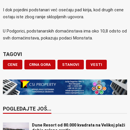
I dok pojedini podstanari već osećaju pad kirija, kod drugih cene
ostaju iste zbog ranije sklopljenih ugovora.
U Podgorici, podstanarskih domaćinstava ima oko 10,8 odsto od
svih domaćinstava, pokazuju podaci Monstata.
TAGOVI
CENE
CRNA GORA
STANOVI
VESTI
POGLEDAJTE JOŠ...
Dune Resort od 80.000 kvadrata na Velikoj plaži