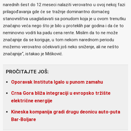
narednih šest do 12 meseci nalaziti verovatno u ovoj nekoj fazi
prilagođavanja gde će se tražnje dominantno domaćeg
stanovništva usaglašavati sa ponudom koja je u ovom trenutku
značajno veća nego što je bilo u proteklih par godina i da će to
neminovno voditi ka padu cena rente. Mislim da to ne može
značajnije da se koriguje, u tom nekom narednom periodu
možemo verovatno očekivati još neko sniženje, ali ne nešto
značajnije“, istakao je Mišković.
PROČITAJTE JOŠ:
Oporavak Instituta Igalo u punom zamahu
Crna Gora bliža integraciji u evropsko tržište
električne energije
Kineska kompanija gradi drugu deonicu auto-puta
Bar-Boljare