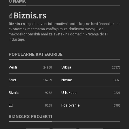
O NAMA
Biznis.rs
je jedinstveni informativni portal koji se bavi finansijskim i
ekonomskim temama značajnim za društveni razvoj – od
makroekonomskih analiza svetskih i domaćih kretanja do IT
industrije.
POPULARNE KATEGORIJE
Vesti
Srbija
24958
23378
Svet
Novac
16299
9663
Biznis
U fokusu
9262
9221
EU
Poslovanje
8285
6988
BIZNIS.RS PROJEKTI