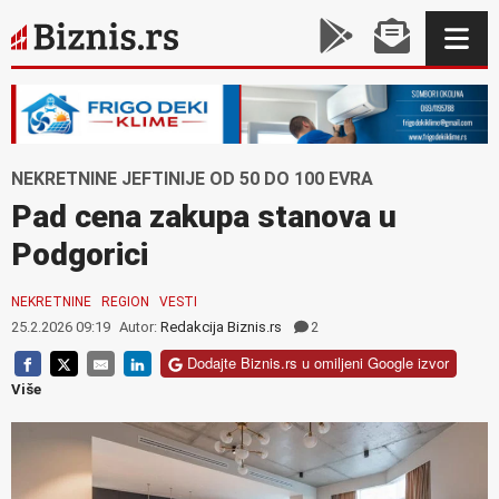
NEKRETNINE JEFTINIJE OD 50 DO 100 EVRA
Pad cena zakupa stanova u
Podgorici
NEKRETNINE
REGION
VESTI
25.2.2026 09:19
Autor:
Redakcija Biznis.rs
2
Dodajte Biznis.rs u omiljeni Google izvor
Više