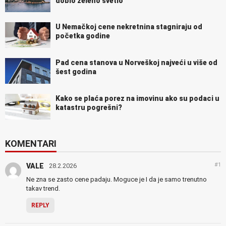
dobio zeleno svetlo
U Nemačkoj cene nekretnina stagniraju od
početka godine
Pad cena stanova u Norveškoj najveći u više od
šest godina
Kako se plaća porez na imovinu ako su podaci u
katastru pogrešni?
KOMENTARI
#1
VALE
28.2.2026
Ne zna se zasto cene padaju. Moguce je I da je samo trenutno
takav trend.
REPLY