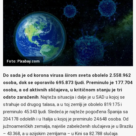
Foto: Pixabay.com
Do sada je od korona virusa širom sveta obolelo 2.558.962
osoba, dok se oporavilo 695.873 ljudi. Preminulo je 177.704
osoba, a od aktivnih sličajeva, u kritičnom stanju je tri
odsto zaraženih
. Najteža situacija i dalje je u SAD u kojoj se
strahuje od drugog talasa, a u toj zemlji je obolelo 819.175 i
preminulo 45.343 ljudi. Sledeća je najteže pogođena Španija sa
204.178 odolelih i u Italija u kojoj je preminulo 24.648 osoba. Od
južnoameričkih zemalja, najviše zabeleženih slučajeva je u Brazilu
– 43.368, a u azijskim zemljama – u Kini sa 82.788 slučaja.