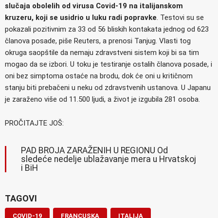
slučaja obolelih od virusa Covid-19 na italijanskom
kruzeru, koji se usidrio u luku radi popravke
. Testovi su se
pokazali pozitivnim za 33 od 56 bliskih kontakata jednog od 623
članova posade, piše Reuters, a prenosi Tanjug. Vlasti tog
okruga saopštile da nemaju zdravstveni sistem koji bi sa tim
mogao da se izbori. U toku je testiranje ostalih članova posade, i
oni bez simptoma ostaće na brodu, dok će oni u kritičnom
stanju biti prebačeni u neku od zdravstvenih ustanova. U Japanu
je zaraženo više od 11.500 ljudi, a život je izgubila 281 osoba.
PROČITAJTE JOŠ:
PAD BROJA ZARAŽENIH U REGIONU Od
sledeće nedelje ublažavanje mera u Hrvatskoj
i BiH
TAGOVI
COVID-19
FRANCUSKA
ITALIJA