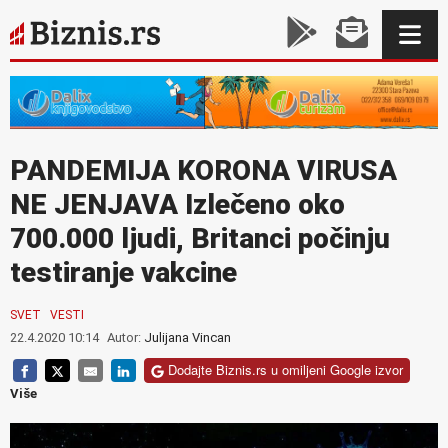
PANDEMIJA KORONA VIRUSA
NE JENJAVA Izlečeno oko
700.000 ljudi, Britanci počinju
testiranje vakcine
SVET
VESTI
22.4.2020 10:14
Autor:
Julijana Vincan
Dodajte Biznis.rs u omiljeni Google izvor
Više