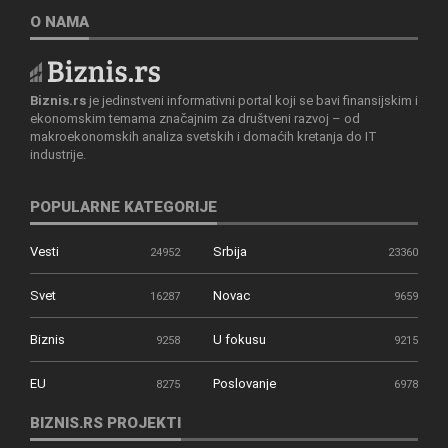
O NAMA
Biznis.rs
je jedinstveni informativni portal koji se bavi finansijskim i
ekonomskim temama značajnim za društveni razvoj – od
makroekonomskih analiza svetskih i domaćih kretanja do IT
industrije.
POPULARNE KATEGORIJE
Vesti
Srbija
24952
23360
Svet
Novac
16287
9659
Biznis
U fokusu
9258
9215
EU
Poslovanje
8275
6978
BIZNIS.RS PROJEKTI