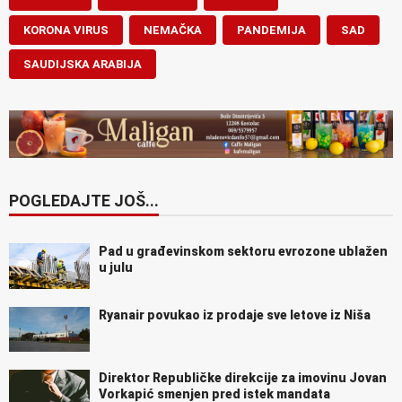
KORONA VIRUS
NEMAČKA
PANDEMIJA
SAD
SAUDIJSKA ARABIJA
POGLEDAJTE JOŠ...
Pad u građevinskom sektoru evrozone ublažen
u julu
Ryanair povukao iz prodaje sve letove iz Niša
Direktor Republičke direkcije za imovinu Jovan
Vorkapić smenjen pred istek mandata