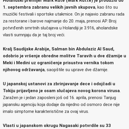
Holandski premijer Mark Rute (Mark Rutte) je produžio do
1. septembra zabranu velikih javnih skupova
, kao što su
muzički festivali i sportske utakmice. On je najavio zabranu rada
za restorane i barove najmanje do 20. maja, prenosi AP. Broj
potvrđenih smrtnih slučajeva u Holandiji je 3.916, aholandske
vlasti sumnjaju da je taj broj veći.
Kralj Saudijske Arabije, Salman bin Abdulaziz Al Saud,
odobrio je vršenje obredne molitve Taravih u dve džamije u
Meki i Medini uz ograničenje prisustva vernika tokom
njihovog održavanja
, saopštile su uprave dve džamije.
U japanskoj ustanovi za zbrinjavanje dece i odojčadi u
Tokiju prijavljeno je osam slučajeva novog korona virusa
.
Zaražen je i jedan zaposleni još od 16. aprila, prenosi Tanjug
japansku agenciju koja dodaje da nijedno od osmoro dece nije
imalo simptome karakteristične za ovaj virus.
Vlasti u japanskom okrugu Nagasaki potvrdile su 33