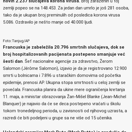
novih 2.237 slučajeva korona virusa.
Broj zaraženih u toj
zemlji popeo se na 148.453. Za jedan dan umrlo je još 281 osoba,
tako da je ukupan broj preminulih od posledica korona virusa
5.086. Ozdravilo je nešto manje od 40.000 ljudi.
Foto:Tanjug/AP
Francuska je zabeležila 20.796 smrtnih slučajeva, dok se
broj hospitalizovanih pacijenata postepeno smanjuje već
šesti dan
. Šef nacionalne agencije za zdravstvo, Žerom
Salomon (Jérôme Salomon), izjavio je da je registrovano 12.900
smrti u bolnicama i 7.896 u staračkim domovima od početka
epidemije, prenosi AP. Ukupna stopa smrtnosti u celoj zemlji se
povećala. Francuska planira da ukine mere ograničenja kretanja
11. maja, a ministar obrazovanja Žan-Mišel Blanke (Jean-Michel
Blanquer) je najavio da će se deca postepeno vraćati u školu
tokom tronedeljnog perioda, u zavisnosti od njihovog uzrasta, a
razredi će biti podeljeni u grupe sa ne više od 15 učenika.