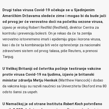
Drugi talas virusa Covid-19 očekuje se u Sjedinjenim
Američkim Državama sledeće zime i mogao bi da bude jači
od prvog jer će verovatno doći na početku sezone virusa
,
izjavio je virolog Robert Redfild (Redfield), direktor Centra za
kontrolu i prevenciju bolesti. On je rekao da će ta zemlja
verovatno istovremeno imati i epidemiju gripa i korona virusa,
kao i da će ta kombinacija biti veće opterećenje za nacionalni
zdravstveni sistem od prvog talasa, piše Reuters, a prenosi
Tanjug.
U Velikoj Britaniji od četvrtka počinje testiranje vakcine
protiv virusa Covid-19 na ljudima, izjavio je britanski
ministar zdravlja Metju Henkok
(Matthew Hancock) i dodao
da vakcina koju su razvili naučnici sa Univerziteta Oksford ima 80
odsto šansi za uspeh.
U Nemačkoj je od strane Instituta
Robert Koch
potvrđeno