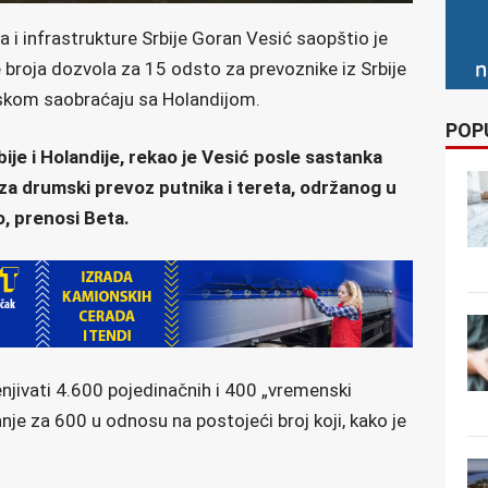
 i infrastrukture Srbije Goran Vesić saopštio je
broja dozvola za 15 odsto za prevoznike iz Srbije
om saobraćaju sa Holandijom.
POP
ije i Holandije, rekao je Vesić posle sastanka
a drumski prevoz putnika i tereta, održanog u
o, prenosi Beta.
njivati 4.600 pojedinačnih i 400 „vremenski
nje za 600 u odnosu na postojeći broj koji, kako je