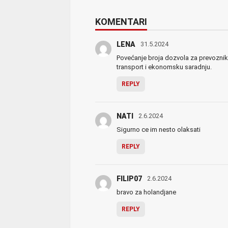
KOMENTARI
LENA
31.5.2024
Povećanje broja dozvola za prevoznik
transport i ekonomsku saradnju.
REPLY
NATI
2.6.2024
Sigurno ce im nesto olaksati
REPLY
FILIP07
2.6.2024
bravo za holandjane
REPLY