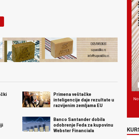
čki
Primena veštačke
Nov
inteligencije daje rezultate u
razvijenim zemljama EU
Banco Santander dobila
ji
odobrenje Feda za kupovinu
KUR
Webster Financiala