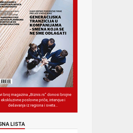
i broj magazina „Biznis.rs” donosi brojne
ekskluzivne poslovne priče, intervjue i
dešavanja iz regiona i sveta…
SNA LISTA