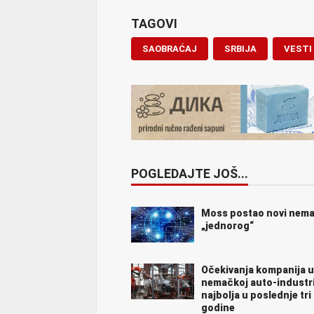
TAGOVI
SAOBRAĆAJ
SRBIJA
VESTI
POGLEDAJTE JOŠ...
Moss postao novi nema
„jednorog“
Očekivanja kompanija u
nemačkoj auto-industri
najbolja u poslednje tri
godine