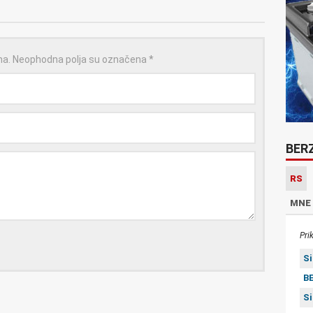
na.
Neophodna polja su označena
*
BER
RS
MNE
Pri
S
BE
S