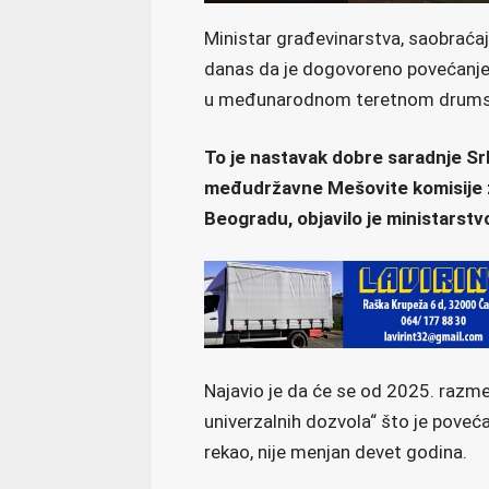
Ministar građevinarstva, saobraćaja
danas da je dogovoreno povećanje 
u međunarodnom teretnom drumsk
To je nastavak dobre saradnje Srb
međudržavne Mešovite komisije z
Beogradu, objavilo je ministarstv
Najavio je da će se od 2025. razme
univerzalnih dozvola“ što je poveća
rekao, nije menjan devet godina.