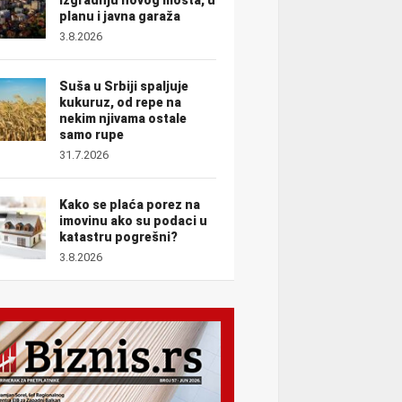
planu i javna garaža
3.8.2026
Suša u Srbiji spaljuje
kukuruz, od repe na
nekim njivama ostale
samo rupe
31.7.2026
Kako se plaća porez na
imovinu ako su podaci u
katastru pogrešni?
3.8.2026