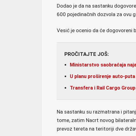
Dodao je da na sastanku dogovoren
600 pojedinačnih dozvola za ovu g
Vesić je ocenio da će dogovoreni b
PROČITAJTE JOŠ:
Ministarstvo saobraćaja naja
U planu proširenje auto-put
Transfera i Rail Cargo Group
Na sastanku su razmatrana i pita
tome, zatim Nacrt novog bilatera
prevoz tereta na teritoriji dve drža