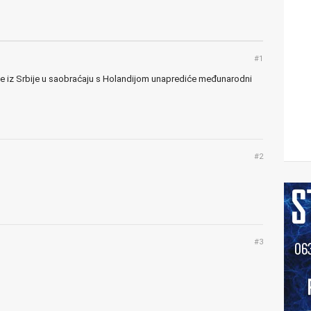
#1
e iz Srbije u saobraćaju s Holandijom unaprediće međunarodni
#2
#3