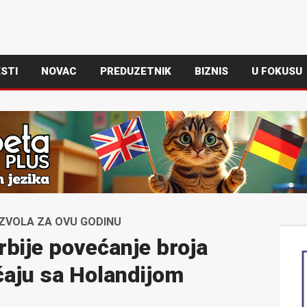
STI
NOVAC
PREDUZETNIK
BIZNIS
U FOKUSU
ZVOLA ZA OVU GODINU
rbije povećanje broja
ćaju sa Holandijom