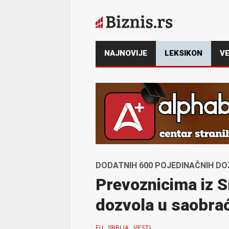
NAJNOVIJE
LEKSIKON
VE
DODATNIH 600 POJEDINAČNIH DO
Prevoznicima iz S
dozvola u saobra
EU
SRBIJA
VESTI