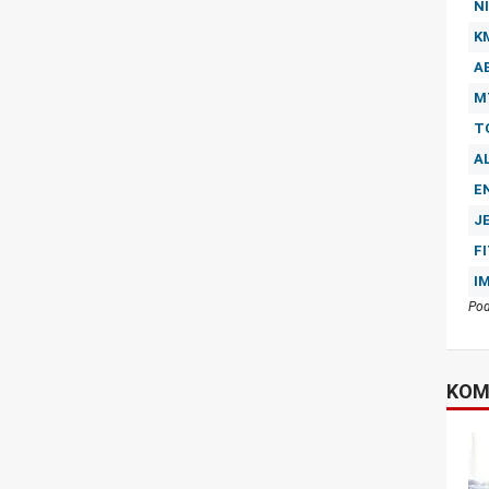
NI
K
A
M
T
A
E
J
F
I
Pod
KOM