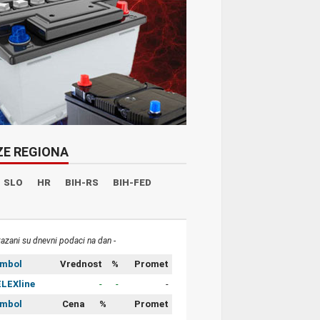
ZE REGIONA
SLO
HR
BIH-RS
BIH-FED
kazani su dnevni podaci na dan -
imbol
Vrednost
%
Promet
LEXline
-
-
-
imbol
Cena
%
Promet