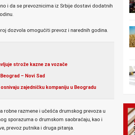
o i da se prevoznicima iz Srbije dostavi dodatnih
odinu.
roj dozvola omogućiti prevoz i narednih godina.
vljuje strože kazne za vozače
a Beograd – Novi Sad
 osnivaju zajedničku kompaniju u Beogradu
nja robne razmene i učešća drumskog prevoza u
lnog sporazuma o drumskom saobraćaju, kao i
ve, prevoz putnika i druga pitanja.