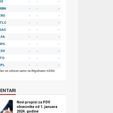
IS
-
-
-
MBN
-
-
-
ERO
-
-
-
TLC
-
-
-
GAS
-
-
-
LFA
-
-
-
NHL
-
-
-
ESV
-
-
-
ITO
-
-
-
MPL
-
-
-
aci se odnose samo na Regulisano tržište
ENTARI
Novi propisi za PDV
obveznike od 1. januara
2024. godine