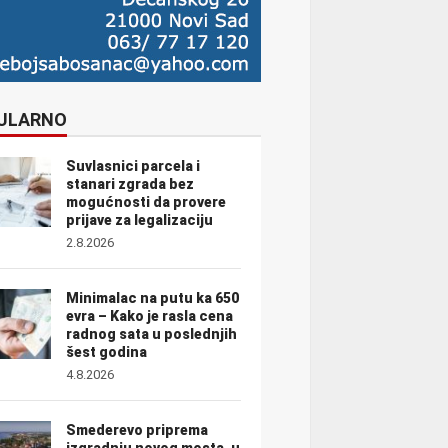
ULARNO
Suvlasnici parcela i
stanari zgrada bez
mogućnosti da provere
prijave za legalizaciju
2.8.2026
Minimalac na putu ka 650
evra – Kako je rasla cena
radnog sata u poslednjih
šest godina
4.8.2026
Smederevo priprema
izgradnju novog mosta, u