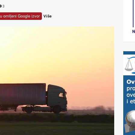
3
u omiljeni Google izvor
Više