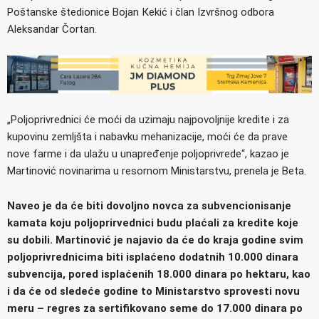
Poštanske štedionice Bojan Кekić i član Izvršnog odbora
Aleksandar Čortan.
„Poljoprivrednici će moći da uzimaju najpovoljnije kredite i za
kupovinu zemljšta i nabavku mehanizacije, moći će da prave
nove farme i da ulažu u unapređenje poljoprivrede“, kazao je
Martinović novinarima u resornom Ministarstvu, prenela je Beta.
Naveo je da će biti dovoljno novca za subvencionisanje
kamata koju poljoprirvednici budu plaćali za kredite koje
su dobili.
Martinović je najavio da će do kraja godine svim
poljoprivrednicima biti isplaćeno dodatnih 10.000 dinara
subvencija, pored isplaćenih 18.000 dinara po hektaru, kao
i da će od sledeće godine to Ministarstvo sprovesti novu
meru – regres za sertifikovano seme do 17.000 dinara po