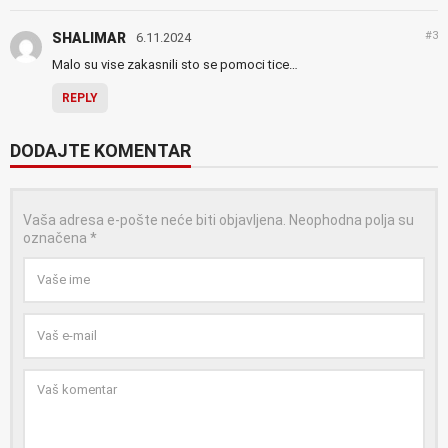
#3
SHALIMAR
6.11.2024
Malo su vise zakasnili sto se pomoci tice…
REPLY
DODAJTE KOMENTAR
Vaša adresa e-pošte neće biti objavljena.
Neophodna polja su
označena
*