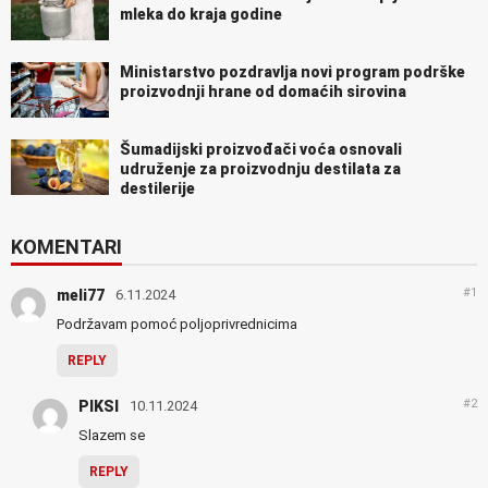
mleka do kraja godine
Ministarstvo pozdravlja novi program podrške
proizvodnji hrane od domaćih sirovina
Šumadijski proizvođači voća osnovali
udruženje za proizvodnju destilata za
destilerije
KOMENTARI
#1
meli77
6.11.2024
Podržavam pomoć poljoprivrednicima
REPLY
#2
PIKSI
10.11.2024
Slazem se
REPLY