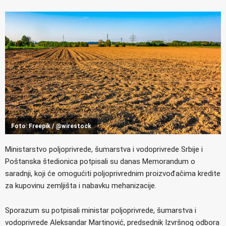
Foto: Freepik / @wirestock
Ministarstvo poljoprivrede, šumarstva i vodoprivrede Srbije i
Poštanska štedionica potpisali su danas Memorandum o
saradnji, koji će omogućiti poljoprivrednim proizvođačima kredite
za kupovinu zemljišta i nabavku mehanizacije.
Sporazum su potpisali ministar poljoprivrede, šumarstva i
vodoprivrede Aleksandar Martinović, predsednik Izvršnog odbora