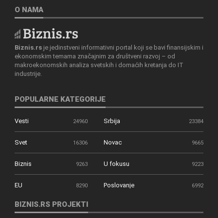
O NAMA
Biznis.rs
je jedinstveni informativni portal koji se bavi finansijskim i
ekonomskim temama značajnim za društveni razvoj – od
makroekonomskih analiza svetskih i domaćih kretanja do IT
industrije.
POPULARNE KATEGORIJE
Vesti
Srbija
24960
23384
Svet
Novac
16306
9665
Biznis
U fokusu
9263
9223
EU
Poslovanje
8290
6992
BIZNIS.RS PROJEKTI