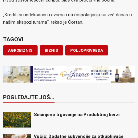
„Krediti su indeksirani u evrima i na raspolaganju su već danas u
našim ekspoziturama“, rekao je Čortan.
TAGOVI
AGROBIZNIS
BIZNIS
POLJOPRIVREDA
POGLEDAJTE JOŠ...
Smanjeno trgovanje na Produktnoj berzi
Vučić: Dodatne subvencije za otkupljivače