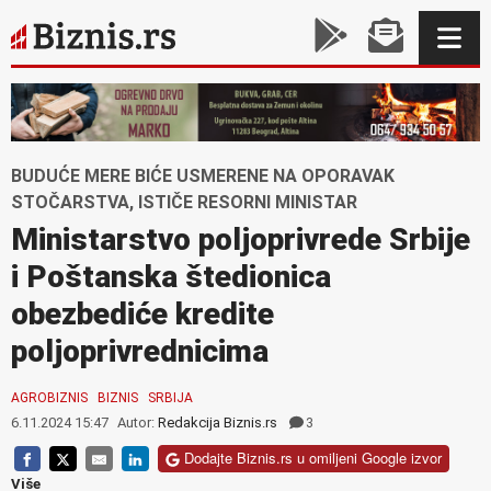
BUDUĆE MERE BIĆE USMERENE NA OPORAVAK
STOČARSTVA, ISTIČE RESORNI MINISTAR
Ministarstvo poljoprivrede Srbije
i Poštanska štedionica
obezbediće kredite
poljoprivrednicima
AGROBIZNIS
BIZNIS
SRBIJA
6.11.2024 15:47
Autor:
Redakcija Biznis.rs
3
Dodajte Biznis.rs u omiljeni Google izvor
Više