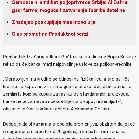
Samostalni sindikat poljoprivrede Srbije: Al Dahra
gasi farme, moguće i zatvaranje fabrike deteline
Značajno poskupljuje maslinovo ulje
Slab promet na Produktnoj berzi
Predsednik Izvršnog odbora Poštanske štedionice Bojan Кekić je
rekao da će banka imati najpovoljnije uslove za poljoprivrednike.
„Moratorijum na kredite se odnosi na fizička lica, a što se tiče
kredita za kupovinu zemljišta gde će obezbeđenje biti samo to
zemljište koje se kupuje za razliku od standarandih proizvoda,
banka neće zahtevati učešće klijenta u kupovini zemljišta“,
objasnio je član Izvršnog odbora Aleksandar Čortan.
Dodao je da bi kamatna stopa bila promenljiva, obzirom da je reč
o dugoročnom kreditu od 20 godina, a kamata formirana na
nivou šestomesečni euribor, plus dva procentna poena.