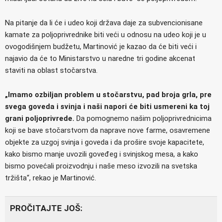
Na pitanje da li će i udeo koji država daje za subvencionisane
kamate za poljoprivrednike biti veći u odnosu na udeo koji je u
ovogodišnjem budžetu, Martinović je kazao da će biti veći i
najavio da će to Ministarstvo u naredne tri godine akcenat
staviti na oblast stočarstva.
„Imamo ozbiljan problem u stočarstvu, pad broja grla, pre
svega goveda i svinja i naši napori će biti usmereni ka toj
grani poljoprivrede.
Da pomognemo našim poljoprivrednicima
koji se bave stočarstvom da naprave nove farme, osavremene
objekte za uzgoj svinja i goveda i da prošire svoje kapacitete,
kako bismo manje uvozili goveđeg i svinjskog mesa, a kako
bismo povećali proizvodnju i naše meso izvozili na svetska
tržišta“, rekao je Martinović.
PROČITAJTE JOŠ: