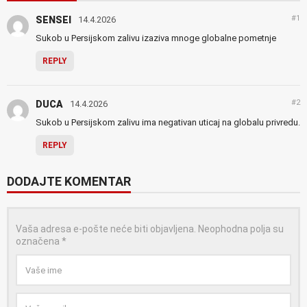
#1
SENSEI
14.4.2026
Sukob u Persijskom zalivu izaziva mnoge globalne pometnje
REPLY
#2
DUCA
14.4.2026
Sukob u Persijskom zalivu ima negativan uticaj na globalu privredu.
REPLY
DODAJTE KOMENTAR
Vaša adresa e-pošte neće biti objavljena.
Neophodna polja su
označena
*