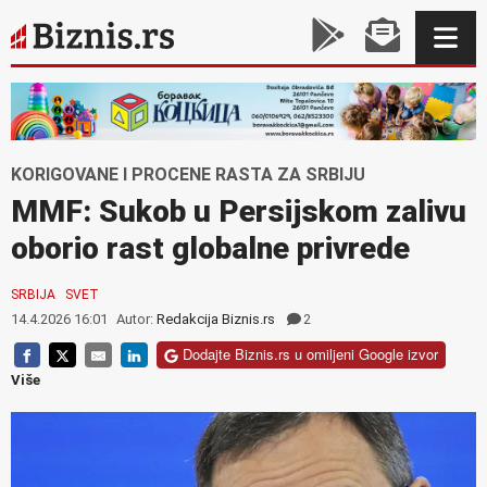
KORIGOVANE I PROCENE RASTA ZA SRBIJU
MMF: Sukob u Persijskom zalivu
oborio rast globalne privrede
SRBIJA
SVET
14.4.2026 16:01
Autor:
Redakcija Biznis.rs
2
Dodajte Biznis.rs u omiljeni Google izvor
Više