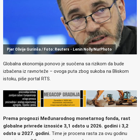
Pjer Olivije Gurinša / Foto: Reuters - Lenin Nolly/NurPhoto
Globalna ekonomija ponovo je suočena sa rizikom da bude
izbačena iz ravnoteže – ovoga puta zbog sukoba na Bliskom
istoku, piše portal RTS.
Prema prognozi Međunarodnog monetarnog fonda, rast
globalne privrede iznosiće 3,1 odsto u 2026. godini i 3,2
odsto u 2027. godini.
Time je procena rasta za ovu godinu