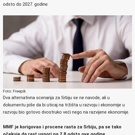
odsto do 2027. godine.
Foto: Freepik
Dva alternativna scenarija za Srbiju se ne navode, ali u
dokumentu piše da bi uticaj na tržišta u razvoju i ekonomije u
razvoju bio gotovo dvostruko veći nego na razvijene ekonomije.
MMF je korigovao i procene rasta za Srbiju, pa se tako
očekuje da rast uspori na 2,8 odsto ove godine.