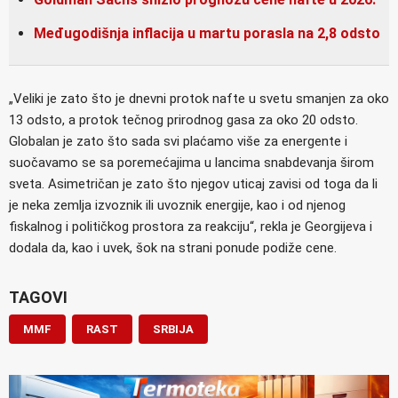
Međugodišnja inflacija u martu porasla na 2,8 odsto
„Veliki je zato što je dnevni protok nafte u svetu smanjen za oko
13 odsto, a protok tečnog prirodnog gasa za oko 20 odsto.
Globalan je zato što sada svi plaćamo više za energente i
suočavamo se sa poremećajima u lancima snabdevanja širom
sveta. Asimetričan je zato što njegov uticaj zavisi od toga da li
je neka zemlja izvoznik ili uvoznik energije, kao i od njenog
fiskalnog i političkog prostora za reakciju“, rekla je Georgijeva i
dodala da, kao i uvek, šok na strani ponude podiže cene.
TAGOVI
MMF
RAST
SRBIJA