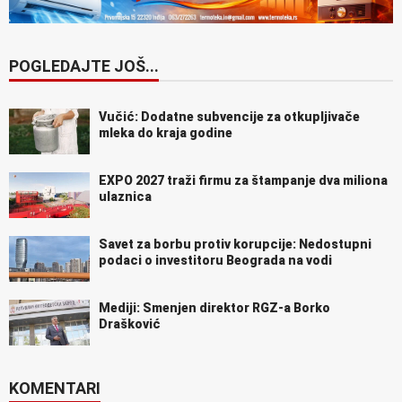
POGLEDAJTE JOŠ...
Vučić: Dodatne subvencije za otkupljivače
mleka do kraja godine
EXPO 2027 traži firmu za štampanje dva miliona
ulaznica
Savet za borbu protiv korupcije: Nedostupni
podaci o investitoru Beograda na vodi
Mediji: Smenjen direktor RGZ-a Borko
Drašković
KOMENTARI