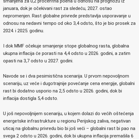
smanjena za 0,2 procentna poena u odnosu na prognozu iz
januara, dok je očekivani rast za sledeću, 2027. ostao
nepromenjen. Rast globalne privrede predstavlja usporavanje u
odnosu na nedavni tempo od oko 3,4 odsto, što je bio prosek za
2024. i 2025. godinu.
I dok MMF očekuje smanjenje stope globalnog rasta, globalna
ukupna inflacija će porasti na 4,4 odsto u 2026. godini, a zatim
opasti na 3,7 odsto u 2027. godini.
Navode se i dva pesimistična scenarija.
U prvom nepovoljnom
scenariju, uz veće i dugotrajnije povećanje cena energije, globalni
rast bi dodatno usporio na 2,5 odsto u 2026. godini, dok bi
inflacija dostigla 5,4 odsto.
U još nepovoljnijem scenariju, u kojem dolazi do većih oštećenja
energetske infrastrukture u regionu Perijskog zaliva, negativan
uticaj na globalnu privredu bio bi još veći – globalni rast bi pao na
svega 2 odsto u 2026. godini, dok bi ukupna inflacija premašila 6