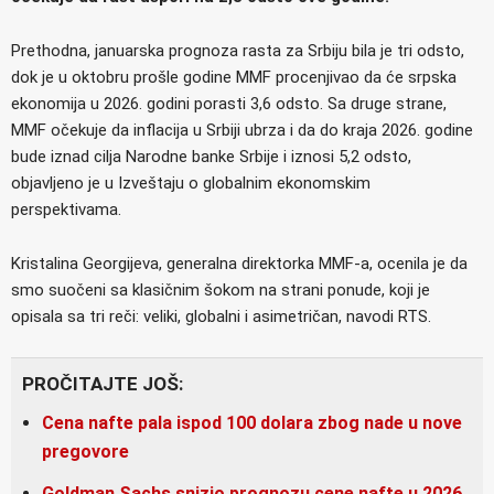
Prethodna, januarska prognoza rasta za Srbiju bila je tri odsto,
dok je u oktobru prošle godine MMF procenjivao da će srpska
ekonomija u 2026. godini porasti 3,6 odsto. Sa druge strane,
MMF očekuje da inflacija u Srbiji ubrza i da do kraja 2026. godine
bude iznad cilja Narodne banke Srbije i iznosi 5,2 odsto,
objavljeno je u Izveštaju o globalnim ekonomskim
perspektivama.
Kristalina Georgijeva, generalna direktorka MMF-a, ocenila je da
smo suočeni sa klasičnim šokom na strani ponude, koji je
opisala sa tri reči: veliki, globalni i asimetričan, navodi RTS.
PROČITAJTE JOŠ:
Cena nafte pala ispod 100 dolara zbog nade u nove
pregovore
Goldman Sachs snizio prognozu cene nafte u 2026.