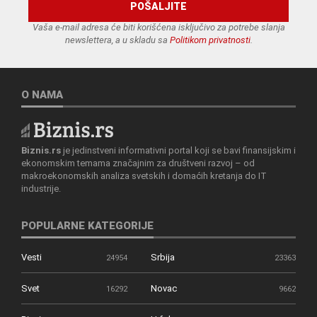
Vaša e-mail adresa će biti korišćena isključivo za potrebe slanja
newslettera, a u skladu sa
Politikom privatnosti
.
O NAMA
Biznis.rs
je jedinstveni informativni portal koji se bavi finansijskim i
ekonomskim temama značajnim za društveni razvoj – od
makroekonomskih analiza svetskih i domaćih kretanja do IT
industrije.
POPULARNE KATEGORIJE
Vesti
Srbija
24954
23363
Svet
Novac
16292
9662