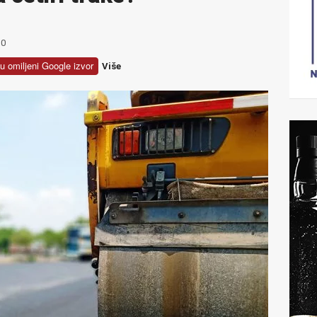
0
u omiljeni Google izvor
Više