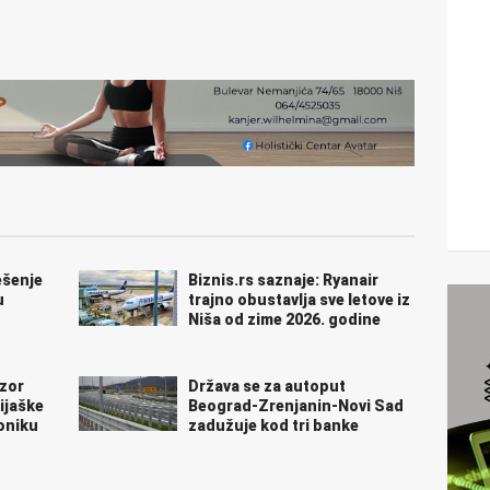
ešenje
Biznis.rs saznaje: Ryanair
u
trajno obustavlja sve letove iz
Niša od zime 2026. godine
dzor
Država se za autoput
ijaške
Beograd-Zrenjanin-Novi Sad
oniku
zadužuje kod tri banke