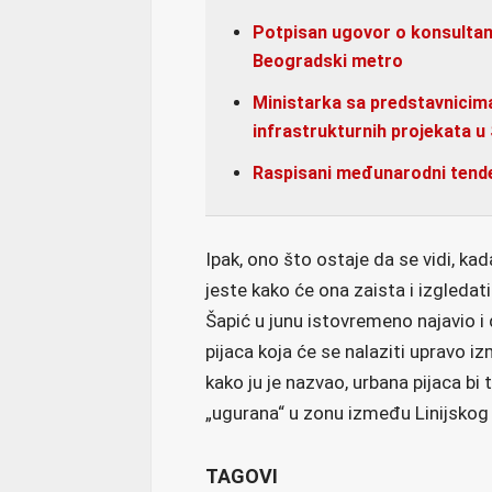
Potpisan ugovor o konsulta
Beogradski metro
Ministarka sa predstavnicim
infrastrukturnih projekata u 
Raspisani međunarodni tender
Ipak, ono što ostaje da se vidi, ka
jeste kako će ona zaista i izgledati 
Šapić u junu istovremeno najavio i 
pijaca koja će se nalaziti upravo iz
kako ju je nazvao, urbana pijaca b
„ugurana“ u zonu između Linijskog 
TAGOVI