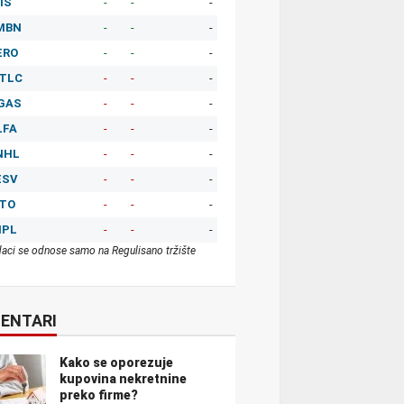
IS
-
-
-
MBN
-
-
-
ERO
-
-
-
TLC
-
-
-
GAS
-
-
-
LFA
-
-
-
NHL
-
-
-
ESV
-
-
-
ITO
-
-
-
MPL
-
-
-
aci se odnose samo na Regulisano tržište
ENTARI
Kako se oporezuje
kupovina nekretnine
preko firme?