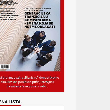
i broj magazina „Biznis.rs” donosi brojne
ekskluzivne poslovne priče, intervjue i
dešavanja iz regiona i sveta…
SNA LISTA