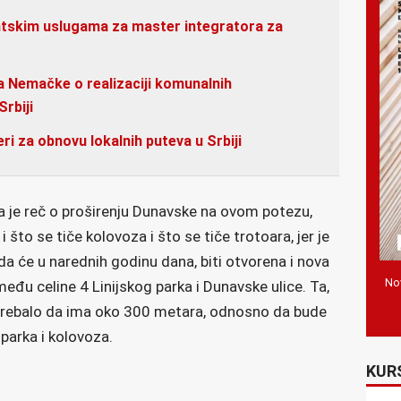
ntskim uslugama za master integratora za
a Nemačke o realizaciji komunalnih
Srbiji
i za obnovu lokalnih puteva u Srbiji
da je reč o proširenju Dunavske na ovom potezu,
i što se tiče kolovoza i što se tiče trotoara, jer je
da će u narednih godinu dana, biti otvorena i nova
Nov
među celine 4 Linijskog parka i Dunavske ulice. Ta,
i trebalo da ima oko 300 metara, odnosno da bude
parka i kolovoza.
KUR