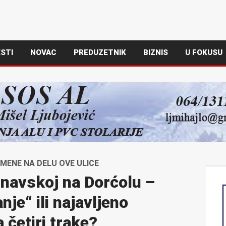
STI
NOVAC
PREDUZETNIK
BIZNIS
U FOKUSU
MENE NA DELU OVE ULICE
unavskoj na Dorćolu –
je“ ili najavljeno
a četiri trake?