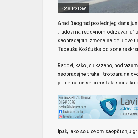
Foto: Pixabay
Grad Beograd poslednjeg dana juna 
„radovi na redovnom održavanju“ u
saobraćajnih izmena na delu ove u
Tadeuša Košćuška do zone raskrs
Radovi, kako je ukazano, podrazum
saobraćajne trake i trotoara na ovo
pri čemu će se preostala širina ko
Ipak, iako se u ovom saopštenju gr