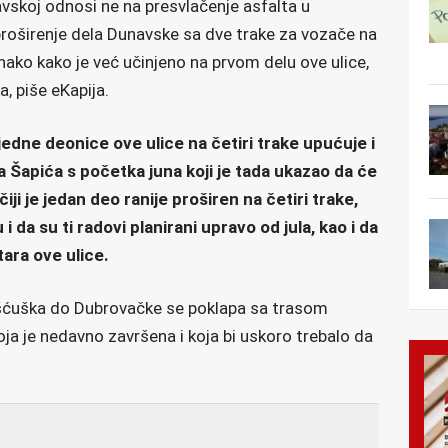
vskoj odnosi ne na presvlačenje asfalta u
proširenje dela Dunavske sa dve trake za vozače na
nako kako je već učinjeno na prvom delu ove ulice,
, piše eKapija.
jedne deonice ove ulice na četiri trake upućuje i
 Šapića s početka juna koji je tada ukazao da će
ji je jedan deo ranije proširen na četiri trake,
 da su ti radovi planirani upravo od jula, kao i da
ara ove ulice.
ćuška do Dubrovačke se poklapa sa trasom
koja je nedavno završena i koja bi uskoro trebalo da