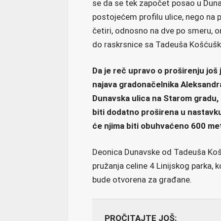
se da se tek započet posao u Duna
postojećem profilu ulice, nego na 
četiri, odnosno na dve po smeru, o
do raskrsnice sa Tadeuša Košćuška
Da je reč upravo o proširenju još 
najava gradonačelnika Aleksandra
Dunavska ulica na Starom gradu, či
biti dodatno proširena u nastavku i
će njima biti obuhvaćeno 600 met
Deonica Dunavske od Tadeuša Koš
pružanja celine 4 Linijskog parka, 
bude otvorena za građane.
PROČITAJTE JOŠ: