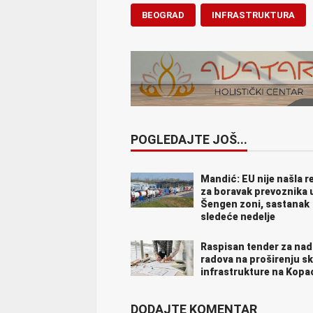
BEOGRAD
INFRASTRUKTURA
POGLEDAJTE JOŠ...
Mandić: EU nije našla r
za boravak prevoznika 
Šengen zoni, sastanak
sledeće nedelje
Raspisan tender za na
radova na proširenju sk
infrastrukture na Kopa
DODAJTE KOMENTAR