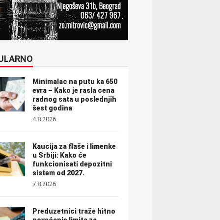
ULARNO
Minimalac na putu ka 650
evra – Kako je rasla cena
radnog sata u poslednjih
šest godina
4.8.2026
Kaucija za flaše i limenke
u Srbiji: Kako će
funkcionisati depozitni
sistem od 2027.
7.8.2026
Preduzetnici traže hitno
povećanje limita za