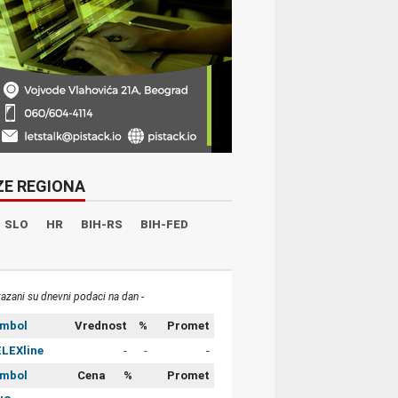
ZE REGIONA
SLO
HR
BIH-RS
BIH-FED
kazani su dnevni podaci na dan -
imbol
Vrednost
%
Promet
LEXline
-
-
-
imbol
Cena
%
Promet