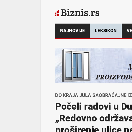
NAJNOVIJE
LEKSIKON
VE
DO KRAJA JULA SAOBRAĆAJNE IZ
Počeli radovi u D
„Redovno održavan
proširenje ulice n