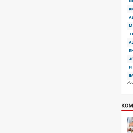
NI
K
A
M
T
A
E
J
F
I
Pod
KOM