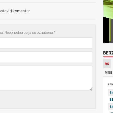
ostaviti komentar.
na.
Neophodna polja su označena
*
BER
RS
MNE
Pri
S
BE
S