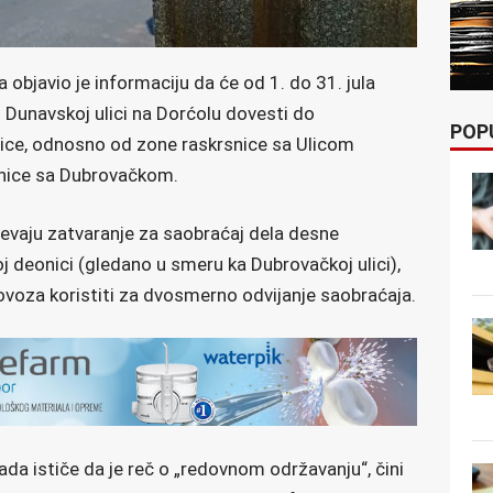
objavio je informaciju da će od 1. do 31. jula
 Dunavskoj ulici na Dorćolu dovesti do
POP
lice, odnosno od zone raskrsnice sa Ulicom
nice sa Dubrovačkom.
evaju zatvaranje za saobraćaj dela desne
j deonici (gledano u smeru ka Dubrovačkoj ulici),
lovoza koristiti za dvosmerno odvijanje saobraćaja.
ada ističe da je reč o „redovnom održavanju“, čini