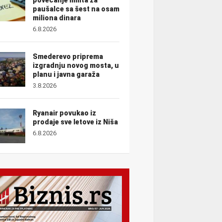
paušalce sa šest na osam
miliona dinara
6.8.2026
Smederevo priprema
izgradnju novog mosta, u
planu i javna garaža
3.8.2026
Ryanair povukao iz
prodaje sve letove iz Niša
6.8.2026