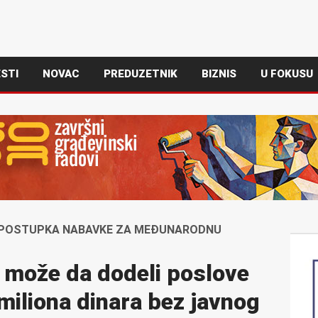
STI
NOVAC
PREDUZETNIK
BIZNIS
U FOKUSU
A POSTUPKA NABAVKE ZA MEĐUNARODNU
 može da dodeli poslove
 miliona dinara bez javnog