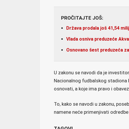
PROČITAJTE JOŠ:
Država prodala još 41,54 mil
Vlada osniva preduzeće Akva
Osnovano šest preduzeća za 
U zakonu se navodi da je investitor
Nacionalnog fudbalskog stadiona Re
osnovati, a koje ima pravo i obavez
To, kako se navodi u zakonu, pose
namene neće primenjivati odredbe 
TAGOVI