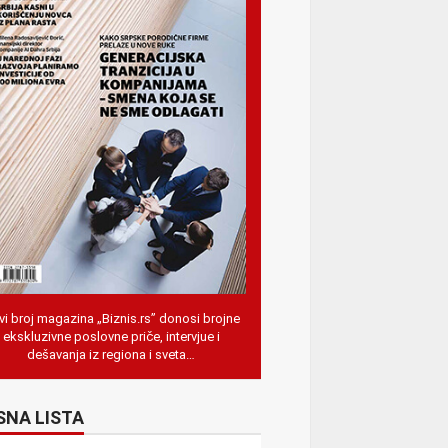
i broj magazina „Biznis.rs” donosi brojne
ekskluzivne poslovne priče, intervjue i
dešavanja iz regiona i sveta…
SNA LISTA