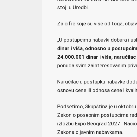
stoji u Uredbi.
Za cifre koje su više od toga, objavl
„U postupcima nabavki dobara i usl
dinar i viša, odnosno u postupci
24.000.001 dinar i viša, naručilac
ponuda svim zainteresovanim privr
Naručilac u postupku nabavke dode
osnovu cene ili odnosa cene i kvali
Podsetimo, Skupština je u oktobru p
Zakon o posebnim postupcima radi
izložbu Expo Beograd 2027 i Nacion
Zakona o javnim nabavkama.