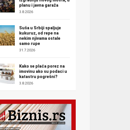
planu i javna garaža
3.8.2026
Suša u Srbiji spaljuje
kukuruz, od repe na
nekim njivama ostale
samo rupe
31.7.2026
Kako se plaća porez na
imovinu ako su podaci u
katastru pogrešni?
3.8.2026