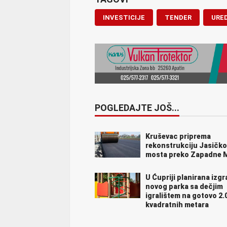
INVESTICIJE
TENDER
URE
POGLEDAJTE JOŠ...
Kruševac priprema
rekonstrukciju Jasičk
mosta preko Zapadne 
U Ćupriji planirana izg
novog parka sa dečjim
igralištem na gotovo 2.
kvadratnih metara