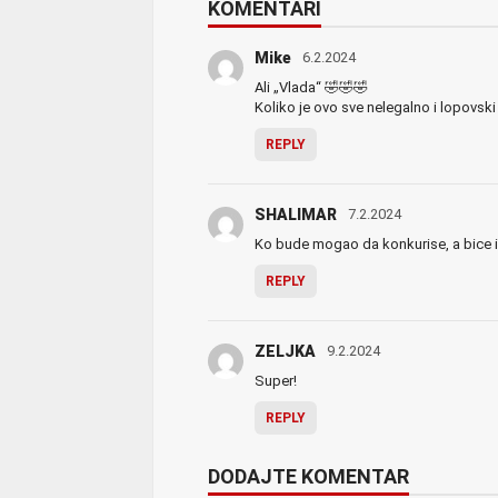
KOMENTARI
Mike
6.2.2024
Ali „Vlada“ 🤣🤣🤣
Koliko je ovo sve nelegalno i lopovsk
REPLY
SHALIMAR
7.2.2024
Ko bude mogao da konkurise, a bice ih 
REPLY
ZELJKA
9.2.2024
Super!
REPLY
DODAJTE KOMENTAR