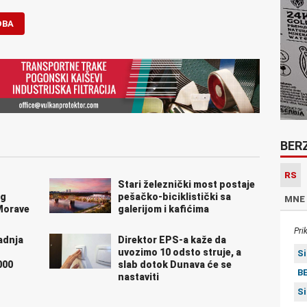
DBA
BER
RS
Stari železnički most postaje
og
pešačko-biciklistički sa
MNE
Morave
galerijom i kafićima
Pri
radnja
Direktor EPS-a kaže da
uvozimo 10 odsto struje, a
S
000
slab dotok Dunava će se
BE
nastaviti
S