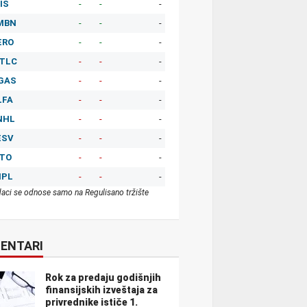
IS
-
-
-
MBN
-
-
-
ERO
-
-
-
TLC
-
-
-
GAS
-
-
-
LFA
-
-
-
NHL
-
-
-
ESV
-
-
-
ITO
-
-
-
MPL
-
-
-
aci se odnose samo na Regulisano tržište
ENTARI
Rok za predaju godišnjih
finansijskih izveštaja za
privrednike ističe 1.