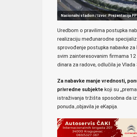
Nacionalni stadion / Izvor: Prezentacija
Uredbom o pravilima postupka naba
realizaciju međunarodne specijaliz
sprovođenje postupka nabavke za ko
svim zainteresovanim firmama 12 mi
dinara za radove, odlučila je Vlada 
Za nabavke manje vrednosti, ponud
privredne subjekte
koji su „prema
istraživanja tržišta sposobna da i
ponuda.,objavila je eKapija.