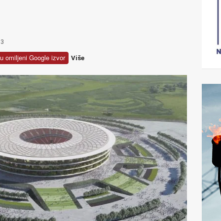
3
u omiljeni Google izvor
Više