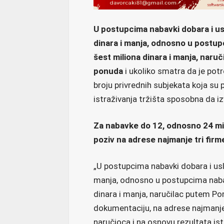
U postupcima nabavki dobara i usl
dinara i manja, odnosno u postup
šest miliona dinara i manja, naru
ponuda
i ukoliko smatra da je pot
broju privrednih subjekata koja su
istraživanja tržišta sposobna da iz
Za nabavke do 12, odnosno 24 mil
poziv na adrese najmanje tri firm
„U postupcima nabavki dobara i usl
manja, odnosno u postupcima nabav
dinara i manja, naručilac putem Po
dokumentaciju, na adrese najmanje
naručioca i na osnovu rezultata is