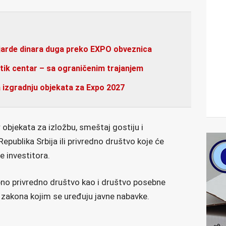
ijarde dinara duga preko EXPO obveznica
tik centar – sa ograničenim trajanjem
izgradnju objekata za Expo 2027
 objekata za izložbu, smeštaj gostiju i
publika Srbija ili privredno društvo koje će
e investitora.
bno privredno društvo kao i društvo posebne
zakona kojim se uređuju javne nabavke.