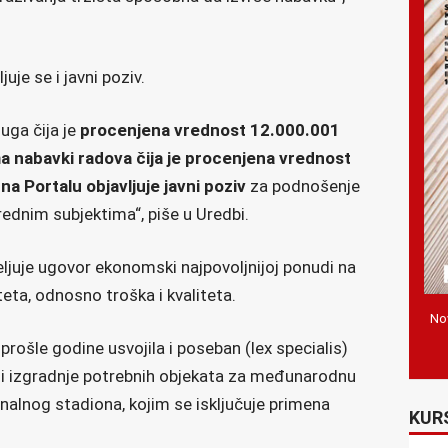
juje se i javni poziv.
uga čija je
procenjena vrednost 12.000.001
ma nabavki radova čija je procenjena vrednost
 na Portalu objavljuje javni poziv
za podnošenje
ednim subjektima“, piše u Uredbi.
ljuje ugovor ekonomski najpovoljnijoj ponudi na
teta, odnosno troška i kvaliteta.
Nov
rošle godine usvojila i poseban (lex specialis)
 izgradnje potrebnih objekata za međunarodnu
alnog stadiona, kojim se isključuje primena
KUR