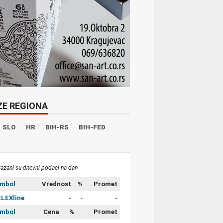
ZE REGIONA
SLO
HR
BIH-RS
BIH-FED
kazani su dnevni podaci na dan -
imbol
Vrednost
%
Promet
LEXline
-
-
-
imbol
Cena
%
Promet