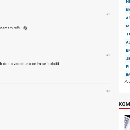
NI
K
#1
A
M
i nemam reči… 🧐
T
A
E
#2
J
dosta,visestruko ce im se isplatiti..
F
I
Pod
#3
KOM