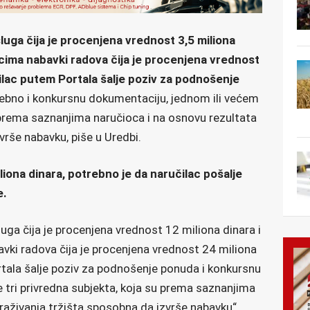
uga čija je procenjena vrednost 3,5 miliona
cima nabavki radova čija je procenjena vrednost
čilac putem Portala šalje poziv za podnošenje
rebno i konkursnu dokumentaciju, jednom ili većem
 prema saznanjima naručioca i na osnovu rezultata
vrše nabavku, piše u Uredbi.
iona dinara, potrebno je da naručilac pošalje
e.
uga čija je procenjena vrednost 12 miliona dinara i
ki radova čija je procenjena vrednost 24 miliona
rtala šalje poziv za podnošenje ponuda i konkursnu
 tri privredna subjekta, koja su prema saznanjima
traživanja tržišta sposobna da izvrše nabavku“,