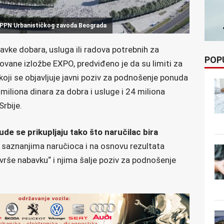
 PPPPN Urbanističkog zavoda Beograda
vke dobara, usluga ili radova potrebnih za
POP
ovane izložbe EXPO, predviđeno je da su limiti za
ji se objavljuje javni poziv za podnošenje ponuda
liona dinara za dobra i usluge i 24 miliona
Srbije.
e se prikupljaju tako što naručilac bira
 saznanjima naručioca i na osnovu rezultata
zvrše nabavku“ i njima šalje poziv za podnošenje