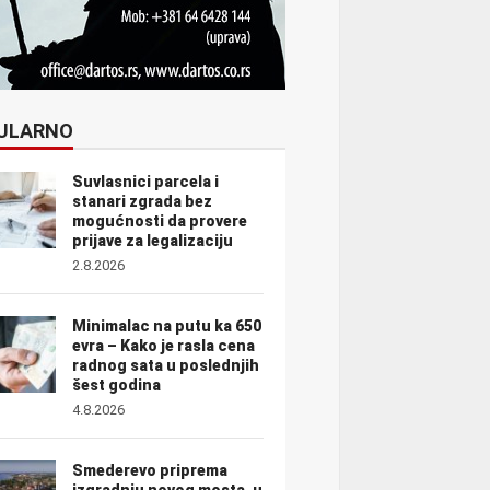
ULARNO
Suvlasnici parcela i
stanari zgrada bez
mogućnosti da provere
prijave za legalizaciju
2.8.2026
Minimalac na putu ka 650
evra – Kako je rasla cena
radnog sata u poslednjih
šest godina
4.8.2026
Smederevo priprema
izgradnju novog mosta, u