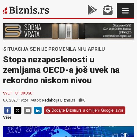
SITUACIJA SE NIJE PROMENILA NI U APRILU
Stopa nezaposlenosti u
zemljama OECD-a još uvek na
rekordno niskom nivou
SVET
U FOKUSU
8.6.2023 19:24
Autor:
Redakcija Biznis.rs
0
Dodajte Biznis.rs u omiljeni Google izvor
Više