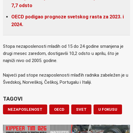
7,7 odsto
OECD podigao prognoze svetskog rasta za 2023. i
2024.
Stopa nezaposlenosti mladih od 15 do 24 godine smanjena je
drugi mesec zaredom, dostigavši 10,2 odsto u aprilu, što je
najniži nivo od 2005. godine.
Najveći pad stope nezaposlenosti mlađih radnika zabeležen je u
Švedskoj, Norveškoj, Češkoj, Portugalu i Italiji.
TAGOVI
NEZAPOSLENOST
OECD
SVET
U FOKUSU