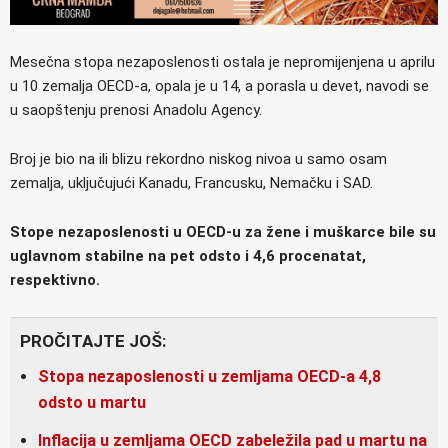
Mesečna stopa nezaposlenosti ostala je nepromijenjena u aprilu
u 10 zemalja OECD-a, opala je u 14, a porasla u devet, navodi se
u saopštenju prenosi Anadolu Agency.
Broj je bio na ili blizu rekordno niskog nivoa u samo osam
zemalja, uključujući Kanadu, Francusku, Nemačku i SAD.
Stope nezaposlenosti u OECD-u za žene i muškarce bile su
uglavnom stabilne na pet odsto i 4,6 procenatat,
respektivno.
PROČITAJTE JOŠ:
Stopa nezaposlenosti u zemljama OECD-a 4,8
odsto u martu
Inflacija u zemljama OECD zabeležila pad u martu na