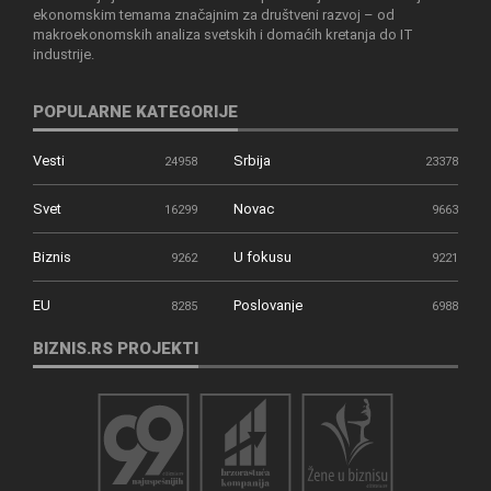
ekonomskim temama značajnim za društveni razvoj – od
makroekonomskih analiza svetskih i domaćih kretanja do IT
industrije.
POPULARNE KATEGORIJE
Vesti
Srbija
24958
23378
Svet
Novac
16299
9663
Biznis
U fokusu
9262
9221
EU
Poslovanje
8285
6988
BIZNIS.RS PROJEKTI