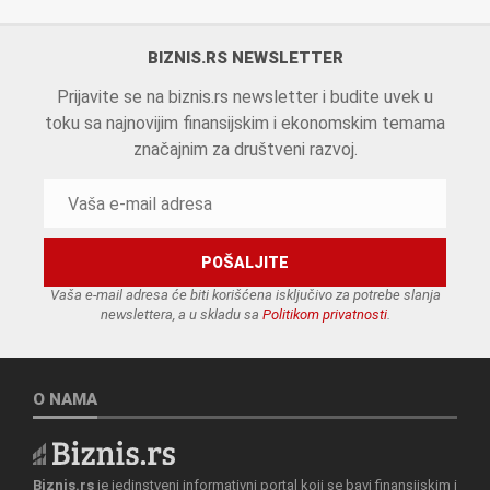
BIZNIS.RS NEWSLETTER
Prijavite se na biznis.rs newsletter i budite uvek u
toku sa najnovijim finansijskim i ekonomskim temama
značajnim za društveni razvoj.
Vaša e-mail adresa će biti korišćena isključivo za potrebe slanja
newslettera, a u skladu sa
Politikom privatnosti
.
O NAMA
Biznis.rs
je jedinstveni informativni portal koji se bavi finansijskim i