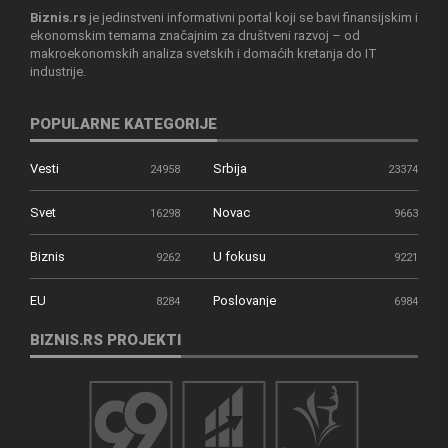
Biznis.rs
je jedinstveni informativni portal koji se bavi finansijskim i
ekonomskim temama značajnim za društveni razvoj – od
makroekonomskih analiza svetskih i domaćih kretanja do IT
industrije.
POPULARNE KATEGORIJE
Vesti
Srbija
24958
23374
Svet
Novac
16298
9663
Biznis
U fokusu
9262
9221
EU
Poslovanje
8284
6984
BIZNIS.RS PROJEKTI