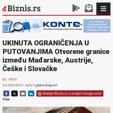
UKINUTA OGRANIČENJA U
PUTOVANJIMA Otvorene granice
između Mađarske, Austrije,
Češke i Slovačke
EU
VESTI
5.6.2020 09:24
Autor:
Ljiljana Begović
Dodajte Biznis.rs u omiljeni Google izvor
Više