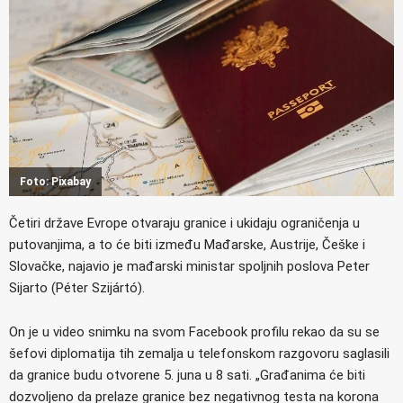
Foto: Pixabay
Četiri države Evrope otvaraju granice i ukidaju ograničenja u
putovanjima, a to će biti između Mađarske, Austrije, Češke i
Slovačke, najavio je mađarski ministar spoljnih poslova Peter
Sijarto (Péter Szijártó).
On je u video snimku na svom Facebook profilu rekao da su se
šefovi diplomatija tih zemalja u telefonskom razgovoru saglasili
da granice budu otvorene 5. juna u 8 sati. „Građanima će biti
dozvoljeno da prelaze granice bez negativnog testa na korona