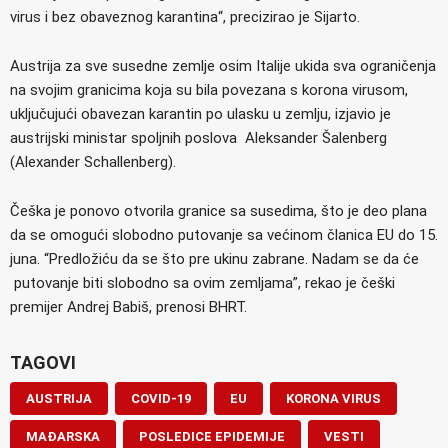
virus i bez obaveznog karantina“, precizirao je Sijarto.
Austrija za sve susedne zemlje osim Italije ukida sva ograničenja
na svojim granicima koja su bila povezana s korona virusom,
uključujući obavezan karantin po ulasku u zemlju, izjavio je
austrijski ministar spoljnih poslova Aleksander Šalenberg
(Alexander Schallenberg).
Češka je ponovo otvorila granice sa susedima, što je deo plana
da se omogući slobodno putovanje sa većinom članica EU do 15.
juna. “Predložiću da se što pre ukinu zabrane. Nadam se da će
putovanje biti slobodno sa ovim zemljama”, rekao je češki
premijer Andrej Babiš, prenosi BHRT.
TAGOVI
AUSTRIJA
COVID-19
EU
KORONA VIRUS
MAĐARSKA
POSLEDICE EPIDEMIJE
VESTI