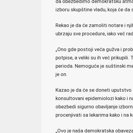
da obezbedimo demokratsku atmos
izboru skupštine vladu, koja će da 
Rekao je da će zamoliti notare i 
ubrzaju sve procedure, iako već ra
„Ono gde postoji veća gužva i probl
potpise, a veliki su ih već prikupili
perioda. Nemoguće je suštinski me
je on.
Kazao je da će se doneti uputstvo 
konsultovani epidemiolozi kako i n
obezbedi sigurno obavljanje izbor
procenjivati sa lekarima kako i na k
„Ovo je naša demokratska obaveza, p