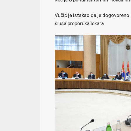
Vučić je istakao da je dogovoreno 
sluša preporuka lekara.