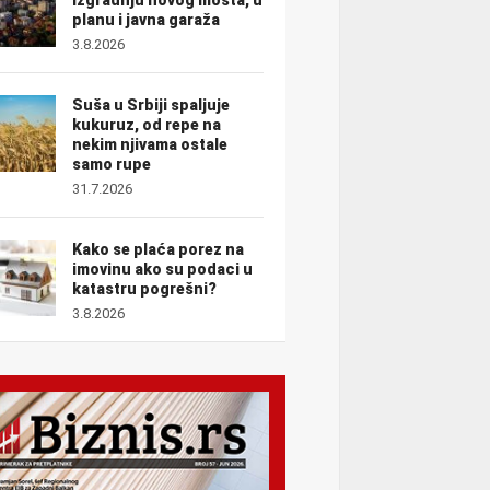
planu i javna garaža
3.8.2026
Suša u Srbiji spaljuje
kukuruz, od repe na
nekim njivama ostale
samo rupe
31.7.2026
Kako se plaća porez na
imovinu ako su podaci u
katastru pogrešni?
3.8.2026