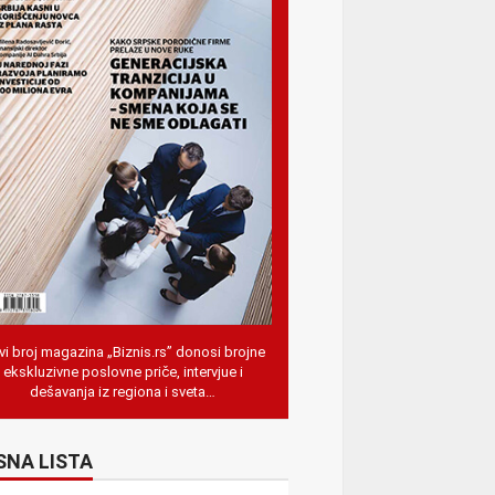
i broj magazina „Biznis.rs” donosi brojne
ekskluzivne poslovne priče, intervjue i
dešavanja iz regiona i sveta…
SNA LISTA