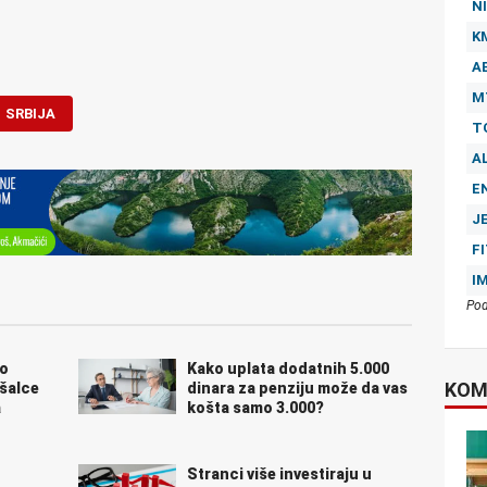
NI
K
A
M
SRBIJA
T
A
E
J
F
I
Pod
no
Kako uplata dodatnih 5.000
KOM
ušalce
dinara za penziju može da vas
a
košta samo 3.000?
Stranci više investiraju u