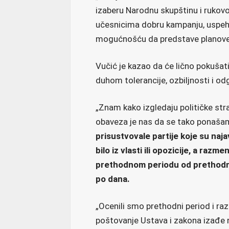
izaberu Narodnu skupštinu i rukov
učesnicima dobru kampanju, uspeh 
mogućnošću da predstave planove i
Vučić je kazao da će lično pokušati
duhom tolerancije, ozbiljnosti i od
„Znam kako izgledaju političke stra
obaveza je nas da se tako ponašam
prisustvovale partije koje su naja
bilo iz vlasti ili opozicije, a raz
prethodnom periodu od prethodno
po dana.
„Ocenili smo prethodni period i razg
poštovanje Ustava i zakona izađe n