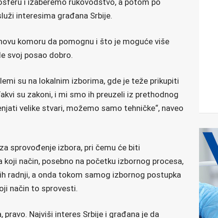
feru i izaberemo rukovodstvo, a potom po
služi interesima građana Srbije.
njihovu komoru da pomognu i što je moguće više
de svoj posao dobro.
emi su na lokalnim izborima, gde je teže prikupiti
. Takvi su zakoni, i mi smo ih preuzeli iz prethodnog
njati velike stvari, možemo samo tehničke“, naveo
za sprovođenje izbora, pri čemu će biti
a koji način, posebno na početku izbornog procesa,
nih radnji, a onda tokom samog izbornog postupka
oji način to sprovesti.
ravo. Najviši interes Srbije i građana je da