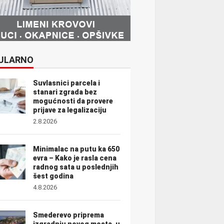
ULARNO
Suvlasnici parcela i
stanari zgrada bez
mogućnosti da provere
prijave za legalizaciju
2.8.2026
Minimalac na putu ka 650
evra – Kako je rasla cena
radnog sata u poslednjih
šest godina
4.8.2026
Smederevo priprema
izgradnju novog mosta, u