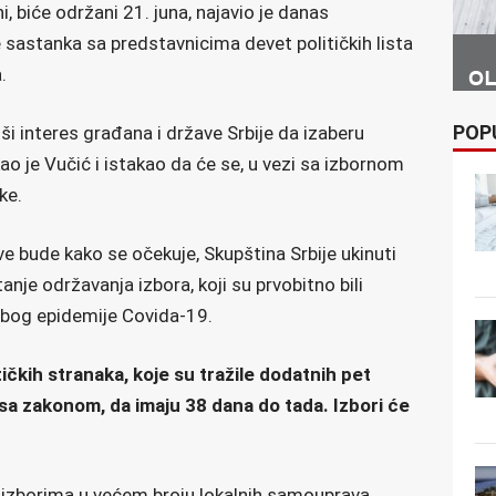
lni, biće održani 21. juna, najavio je danas
sastanka sa predstavnicima devet političkih lista
.
POP
ši interes građana i države Srbije da izaberu
kao je Vučić i istakao da će se, u vezi sa izbornom
ke.
ve bude kako se očekuje, Skupština Srbije ukinuti
anje održavanja izbora, koji su prvobitno bili
 zbog epidemije Covida-19.
tičkih stranaka, koje su tražile dodatnih pet
 sa zakonom, da imaju 38 dana do tada. Izbori će
m izborima u većem broju lokalnih samouprava.