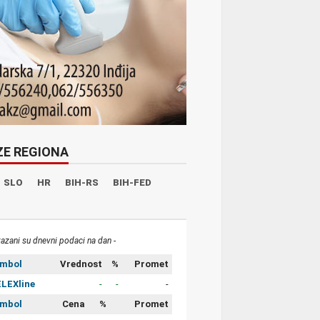
ZE REGIONA
SLO
HR
BIH-RS
BIH-FED
kazani su dnevni podaci na dan -
imbol
Vrednost
%
Promet
LEXline
-
-
-
imbol
Cena
%
Promet