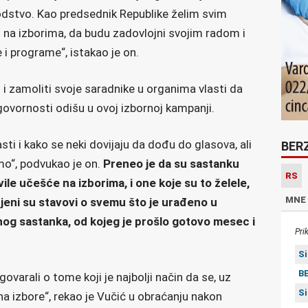
odstvo. Kao predsednik Republike želim svim
na izborima, da budu zadovlojni svojim radom i
 programe“, istakao je on.
 i zamoliti svoje saradnike u organima vlasti da
govornosti odišu u ovoj izbornoj kampanji.
sti i kako se neki dovijaju da dođu do glasova, ali
BER
o“, podvukao je on.
Preneo je da su sastanku
RS
vile učešće na izborima, i one koje su to želele,
MNE
menjeni su stavovi o svemu što je urađeno u
g sastanka, od kojeg je prošlo gotovo mesec i
Pri
S
BE
ovarali o tome koji je najbolji način da se, uz
S
a izbore“, rekao je Vučić u obraćanju nakon