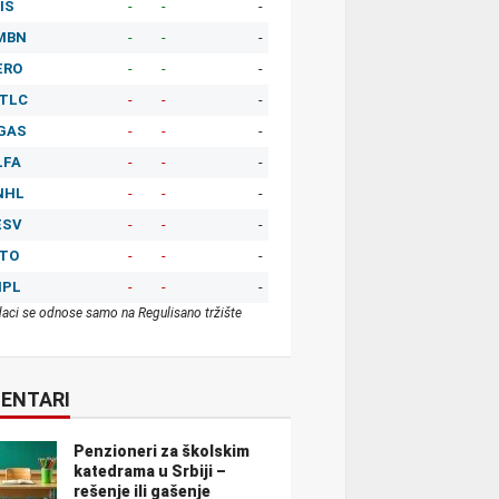
IS
-
-
-
MBN
-
-
-
ERO
-
-
-
TLC
-
-
-
GAS
-
-
-
LFA
-
-
-
NHL
-
-
-
ESV
-
-
-
ITO
-
-
-
MPL
-
-
-
aci se odnose samo na Regulisano tržište
ENTARI
Penzioneri za školskim
katedrama u Srbiji –
rešenje ili gašenje