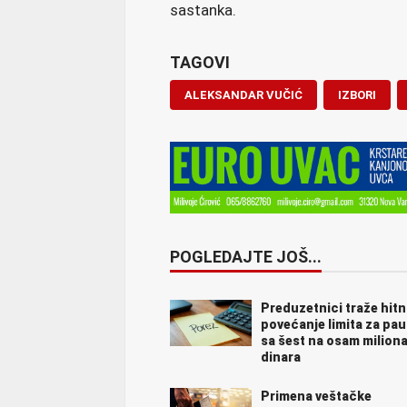
sastanka.
TAGOVI
ALEKSANDAR VUČIĆ
IZBORI
POGLEDAJTE JOŠ...
Preduzetnici traže hit
povećanje limita za pa
sa šest na osam milion
dinara
Primena veštačke