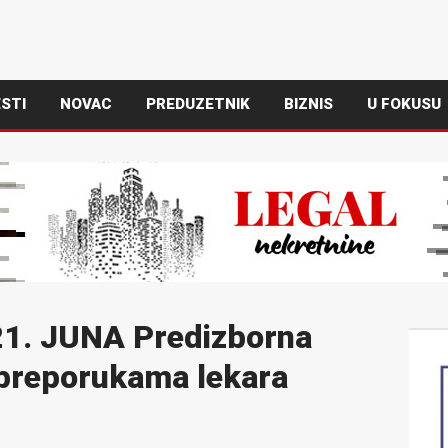
STI
NOVAC
PREDUZETNIK
BIZNIS
U FOKUSU
21. JUNA Predizborna
preporukama lekara