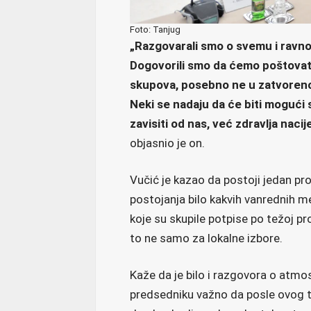
Foto: Tanjug
„Razgovarali smo o svemu i ravno
Dogovorili smo da ćemo poštovati
skupova, posebno ne u zatvoreno
Neki se nadaju da će biti mogući 
zavisiti od nas, već zdravlja naci
objasnio je on.
Vučić je kazao da postoji jedan pr
postojanja bilo kakvih vanrednih m
koje su skupile potpise po težoj pro
to ne samo za lokalne izbore.
Kaže da je bilo i razgovora o atmos
predsedniku važno da posle ovog 