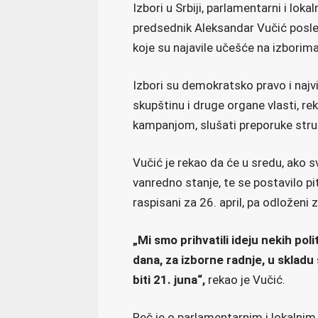
Izbori u Srbiji, parlamentarni i loka
predsednik Aleksandar Vučić posle 
koje su najavile učešće na izborima
Izbori su demokratsko pravo i najvi
skupštinu i druge organe vlasti, re
kampanjom, slušati preporuke stru
Vučić je rekao da će u sredu, ako s
vanredno stanje, te se postavilo pit
raspisani za 26. april, pa odloženi
„Mi smo prihvatili ideju nekih poli
dana, za izborne radnje, u skladu
biti 21. juna“,
rekao je Vučić.
Reč je o parlamentarnim i lokalni