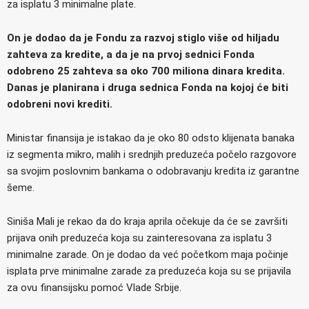
za isplatu 3 minimalne plate.
On je dodao da je Fondu za razvoj stiglo više od hiljadu
zahteva za kredite, a da je na prvoj sednici Fonda
odobreno 25 zahteva sa oko 700 miliona dinara kredita.
Danas je planirana i druga sednica Fonda na kojoj će biti
odobreni novi krediti.
Ministar finansija je istakao da je oko 80 odsto klijenata banaka
iz segmenta mikro, malih i srednjih preduzeća počelo razgovore
sa svojim poslovnim bankama o odobravanju kredita iz garantne
šeme.
Siniša Mali je rekao da do kraja aprila očekuje da će se završiti
prijava onih preduzeća koja su zainteresovana za isplatu 3
minimalne zarade. On je dodao da već početkom maja počinje
isplata prve minimalne zarade za preduzeća koja su se prijavila
za ovu finansijsku pomoć Vlade Srbije.