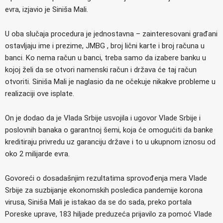
evra, izjavio je Siniša Mali.
U oba slučaja procedura je jednostavna – zainteresovani građani
ostavljaju ime i prezime, JMBG , broj lični karte i broj računa u
banci. Ko nema račun u banci, treba samo da izabere banku u
kojoj želi da se otvori namenski račun i država će taj račun
otvoriti. Siniša Mali je naglasio da ne očekuje nikakve probleme u
realizaciji ove isplate.
On je dodao da je Vlada Srbije usvojila i ugovor Vlade Srbije i
poslovnih banaka o garantnoj šemi, koja će omogućiti da banke
kreditiraju privredu uz garanciju države i to u ukupnom iznosu od
oko 2 milijarde evra.
Govoreći o dosadašnjim rezultatima sprovođenja mera Vlade
Srbije za suzbijanje ekonomskih posledica pandemije korona
virusa, Siniša Mali je istakao da se do sada, preko portala
Poreske uprave, 183 hiljade preduzeća prijavilo za pomoć Vlade