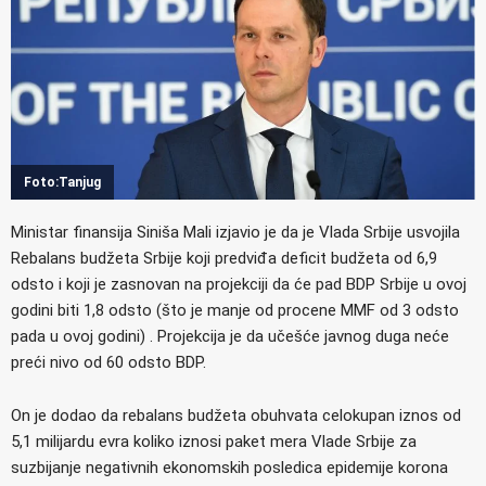
Foto:Tanjug
Ministar finansija Siniša Mali izjavio je da je Vlada Srbije usvojila
Rebalans budžeta Srbije koji predviđa deficit budžeta od 6,9
odsto i koji je zasnovan na projekciji da će pad BDP Srbije u ovoj
godini biti 1,8 odsto (što je manje od procene MMF od 3 odsto
pada u ovoj godini) . Projekcija je da učešće javnog duga neće
preći nivo od 60 odsto BDP.
On je dodao da rebalans budžeta obuhvata celokupan iznos od
5,1 milijardu evra koliko iznosi paket mera Vlade Srbije za
suzbijanje negativnih ekonomskih posledica epidemije korona