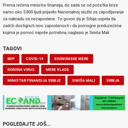
Prema rečima ministra finansija, do sada se od početka krize
samo oko 5.800 ljudi prijavilo Nacionalnoj službi za zapošljavanje
za naknadu za nezaposlene. To govori da je Srbija uspela da
zadrži dostignuti nivo zaposlenosti i da pomogne preduzećima
kojima je pomoć najviše potrebna, naglasio je Siniša Mali.
TAGOVI
BDP
COVID-19
EKONOMSKE MERE
KORONA VIRUS
MERE VLADE
MINISTAR FINANSIJA SRBIJE
SINIŠA MALI
SRBIJA
POGLEDAJTE JOŠ...