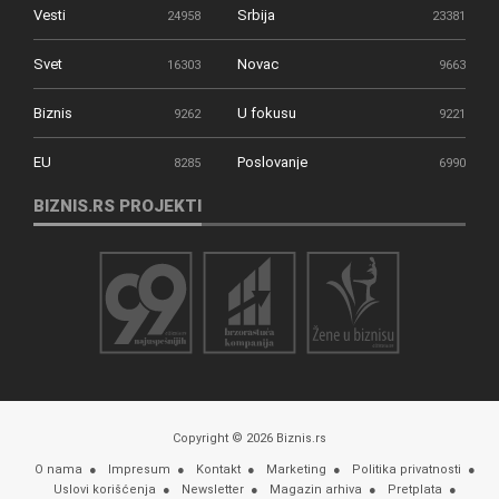
Vesti
Srbija
24958
23381
Svet
Novac
16303
9663
Biznis
U fokusu
9262
9221
EU
Poslovanje
8285
6990
BIZNIS.RS PROJEKTI
Copyright © 2026 Biznis.rs
O nama
Impresum
Kontakt
Marketing
Politika privatnosti
Uslovi korišćenja
Newsletter
Magazin arhiva
Pretplata