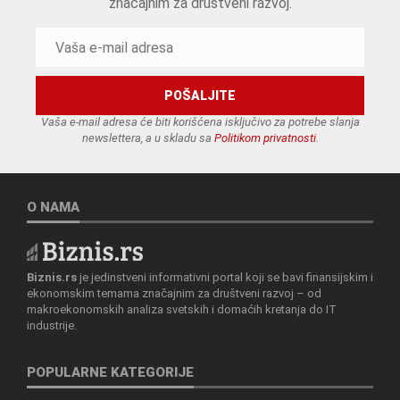
značajnim za društveni razvoj.
Vaša e-mail adresa će biti korišćena isključivo za potrebe slanja
newslettera, a u skladu sa
Politikom privatnosti
.
O NAMA
Biznis.rs
je jedinstveni informativni portal koji se bavi finansijskim i
ekonomskim temama značajnim za društveni razvoj – od
makroekonomskih analiza svetskih i domaćih kretanja do IT
industrije.
POPULARNE KATEGORIJE