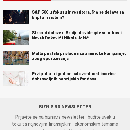
S&P 500 u fokusu investitora, šta se dešava sa
kripto tržištem?
Stranci dolaze u Srbiju da vide gde su odrasli
Novak Đoković i Nikola Jokić
Malta postala privlačna za američke kompanije,
zbog oporezivanja
Prvi put u tri godine pala vrednost imovine
dobrovoljnih penzijskih fondova
BIZNIS.RS NEWSLETTER
Prijavite se na biznis.rs newsletter i budite uvek u
toku sa najnovijim finansijskim i ekonomskim temama