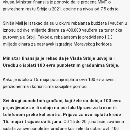
virusa. Ministar finansija je ponovio da je procena MMF o
privrednom rastu Srbije u 2021. godine na nivou od 7,5 odsto.
Siniša Mali je istakao da su u okviru rebalansa budžeta i vaučeri u
iznosu od dve milijarde dinara za 400.000 vaučera za turistička
putovanja u Srbiji. Takođe, rebalansom je predviđeno i 3,3
milijade dinara za nastavak izgradnje Moravskog koridora.
Ministar finansija je rekao da je Vlada Srbije usvojila i
Uredbu o isplati 100 evra punoletnim građanima Srbije.
Kako je istakao 15. maja počinje isplata ovih 100 evra svim
penzionerima i korisnicima socijalne pomoći.
Svi drugi punoletnih građani, koji žele da dobiju 100 evra
prijavljivaće se ili onlajn na portalu Uprave za trezor ili
telefonom preko kol centra. Prijava za ovu isplatu kreće
15. maja i trajaće do 5. juna.
Od 15 do 20. juna biće završena
isplata za sve punoletne građane koji žele da dobiju ovih 100