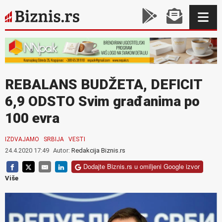
REBALANS BUDŽETA, DEFICIT
6,9 ODSTO Svim građanima po
100 evra
IZDVAJAMO
SRBIJA
VESTI
24.4.2020 17:49
Autor:
Redakcija Biznis.rs
Dodajte Biznis.rs u omiljeni Google izvor
Više