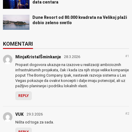
data centara
Dune Resort od 80.000 kvadrata na Velikoj plaži
dobio zeleno svetlo
KOMENTARI
#1
MinjaKristalŠminkanje
28.3.2026
Propast dogovora ukazuje na izazove u realizaciji ambicioznih
infrastrukturnih projekata, čak i kada iza njih stoje velike kompanije
poput The Boring Company. Ipak, nastavak razvoja sistema u Las
Vegas pokazuje da ovakvi koncepti i dalje imaju potencijal, ali uz
pažljivo planiranje i podršku lokalnih vlasti.
REPLY
#2
VUK
29.3.2026
Ništa od toga za sada.