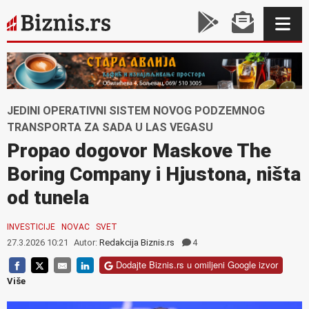
JEDINI OPERATIVNI SISTEM NOVOG PODZEMNOG
TRANSPORTA ZA SADA U LAS VEGASU
Propao dogovor Maskove The
Boring Company i Hjustona, ništa
od tunela
INVESTICIJE
NOVAC
SVET
27.3.2026 10:21
Autor:
Redakcija Biznis.rs
4
Dodajte Biznis.rs u omiljeni Google izvor
Više