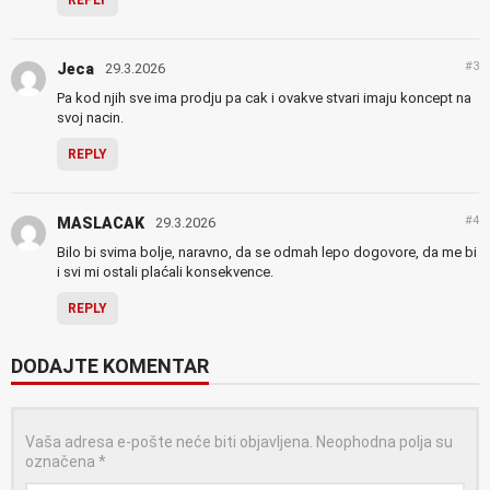
REPLY
#3
Jeca
29.3.2026
Pa kod njih sve ima prodju pa cak i ovakve stvari imaju koncept na
svoj nacin.
REPLY
#4
MASLACAK
29.3.2026
Bilo bi svima bolje, naravno, da se odmah lepo dogovore, da me bi
i svi mi ostali plaćali konsekvence.
REPLY
DODAJTE KOMENTAR
Vaša adresa e-pošte neće biti objavljena.
Neophodna polja su
označena
*