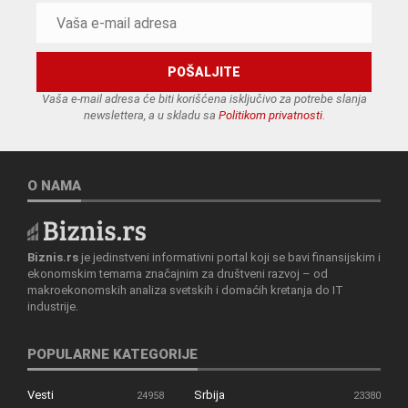
Vaša e-mail adresa će biti korišćena isključivo za potrebe slanja
newslettera, a u skladu sa
Politikom privatnosti
.
O NAMA
Biznis.rs
je jedinstveni informativni portal koji se bavi finansijskim i
ekonomskim temama značajnim za društveni razvoj – od
makroekonomskih analiza svetskih i domaćih kretanja do IT
industrije.
POPULARNE KATEGORIJE
Vesti
Srbija
24958
23380