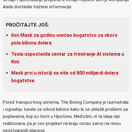
ikada dostavila tražene informacije.
PROČITAJTE JOŠ:
Ilon Mask za godinu uvećao bogatstvo za skoro
pola biliona dolara
Tesla uspostavila centar za treniranje AI sistema u
Kini
Mask prvi u istoriji sa više od 800 milijardi dolara
bogatstva
Pored transportnog sistema, The Boring Company je razmatrala
i izgradnju tunela za odvod kišnice kako bi se ublažili problemi sa
poplavama, koji su česti u Hjustonu. Međutim, ni ta ideja nije
realizovana, pa je ceo projekat na kraju ostao samo na nivou
neostvarenih planova.