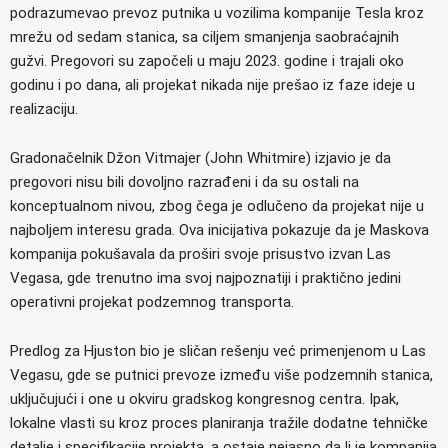
podrazumevao prevoz putnika u vozilima kompanije Tesla kroz
mrežu od sedam stanica, sa ciljem smanjenja saobraćajnih
gužvi. Pregovori su započeli u maju 2023. godine i trajali oko
godinu i po dana, ali projekat nikada nije prešao iz faze ideje u
realizaciju.
Gradonačelnik Džon Vitmajer (John Whitmire) izjavio je da
pregovori nisu bili dovoljno razrađeni i da su ostali na
konceptualnom nivou, zbog čega je odlučeno da projekat nije u
najboljem interesu grada. Ova inicijativa pokazuje da je Maskova
kompanija pokušavala da proširi svoje prisustvo izvan Las
Vegasa, gde trenutno ima svoj najpoznatiji i praktično jedini
operativni projekat podzemnog transporta.
Predlog za Hjuston bio je sličan rešenju već primenjenom u Las
Vegasu, gde se putnici prevoze između više podzemnih stanica,
uključujući i one u okviru gradskog kongresnog centra. Ipak,
lokalne vlasti su kroz proces planiranja tražile dodatne tehničke
detalje i specifikacije projekta, a ostaje nejasno da li je kompanija