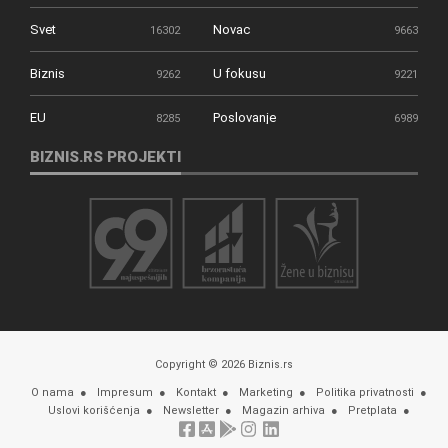
Svet
Novac
16302
9663
Biznis
U fokusu
9262
9221
EU
Poslovanje
8285
6989
BIZNIS.RS PROJEKTI
Copyright © 2026 Biznis.rs
O nama
Impresum
Kontakt
Marketing
Politika privatnosti
Uslovi korišćenja
Newsletter
Magazin arhiva
Pretplata