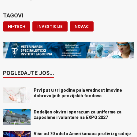
TAGOVI
HI-TECH
INVESTICIJE
NOVAC
POGLEDAJTE JOŠ...
Prvi put u tri godine pala vrednost imovine
dobrovoljnih penzijskih fondova
Dodeljen okvirni sporazum za uniforme za
zaposlene i volontere na EXPO 2027
Više od 70 odsto Amerikanaca protiv izgradnje