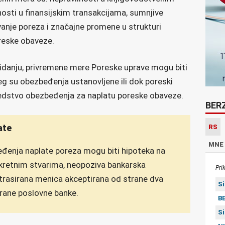
osti u finansijskim transakcijama, sumnjive
vanje poreza i značajne promene u strukturi
oreske obaveze.
ukidanju, privremene mere Poreske uprave mogu biti
jeg su obezbeđenja ustanovljene ili dok poreski
redstvo obezbeđenja za naplatu poreske obaveze.
BER
ate
RS
MNE
đenja naplate poreza mogu biti hipoteka na
kretnim stvarima, neopoziva bankarska
Pri
 trasirana menica akceptirana od strane dva
S
trane poslovne banke.
BE
S