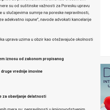
mere su od suštinske važnosti za Poresku upravu
e u slučajevima sumnje na poreske nepravilnosti,
ze adekvatno ispune”, navode advokati kancelarije
a uprava uzima u obzir kao otežavajuće okolnosti
njem iznosu od zakonom propisanog
 druge vrednije imovine
za obavljanje delatnosti
enih mera su: nepravilnosti u knjigovodstvenim