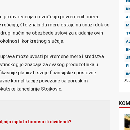
NI
K
u protiv rešenja o uvođenju privremenih mera.
A
 rešenja, što znači da mere ostaju na snazi dok se
M
a drugi način ne obezbede uslovi za ukidanje ovih
T
 okolnosti konkretnog slučaja.
A
E
 uprava može uvesti privremene mere i sredstva
J
tinskog je značaja za svakog preduzetnika u
F
kasnije planirati svoje finansijske i poslovne
I
 pravne komplikacije povezane sa poreskim
Pod
katske kancelarije Stojković.
KOM
oljnija isplata bonusa ili dividendi?