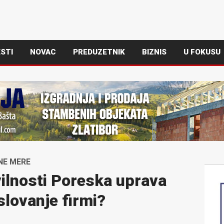
STI
NOVAC
PREDUZETNIK
BIZNIS
U FOKUSU
NE MERE
ilnosti Poreska uprava
slovanje firmi?