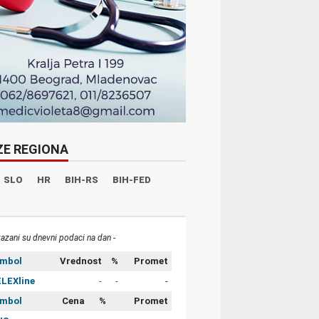
ZE REGIONA
SLO
HR
BIH-RS
BIH-FED
kazani su dnevni podaci na dan -
imbol
Vrednost
%
Promet
LEXline
-
-
-
imbol
Cena
%
Promet