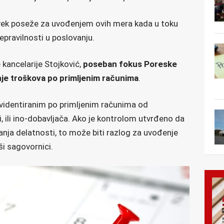
uvek poseže za uvođenjem ovih mera kada u toku
pravilnosti u poslovanju.
kancelarije Stojković,
poseban fokus Poreske
je troškova po primljenim računima
.
evidentiranim po primljenim računima od
ji, ili ino-dobavljača. Ako je kontrolom utvrđeno da
janja delatnosti, to može biti razlog za uvođenje
ši sagovornici.