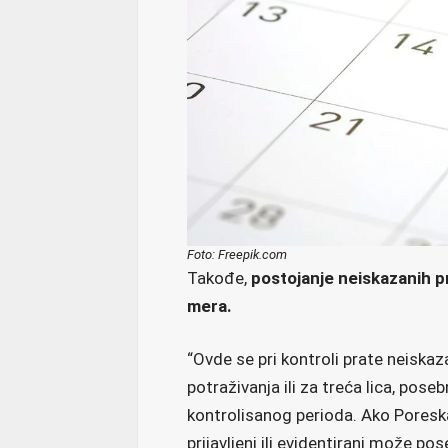
Foto: Freepik.com
Takođe,
postojanje neiskazanih p
mera.
“Ovde se pri kontroli prate neiska
potraživanja ili za treća lica, pose
kontrolisanog perioda. Ako Poreska
prijavljeni ili evidentirani može