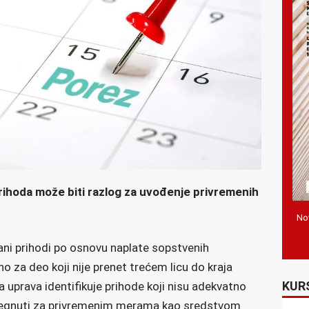
rihoda može biti razlog za uvođenje privremenih
Nov
zani prihodi po osnovu naplate sopstvenih
bno za deo koji nije prenet trećem licu do kraja
KUR
 uprava identifikuje prihode koji nisu adekvatno
 posegnuti za privremenim merama kao sredstvom