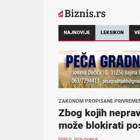
NAJNOVIJE
LEKSIKON
VE
ZAKONOM PROPISANE PRIVREME
Zbog kojih neprav
može blokirati po
POREZI
POSLOVANJE