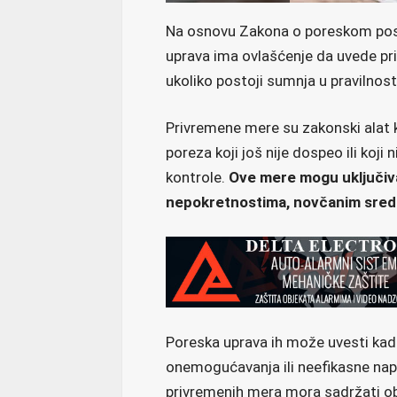
Na osnovu Zakona o poreskom post
uprava ima ovlašćenje da uvede p
ukoliko postoji sumnja u pravilnost
Privremene mere su zakonski alat 
poreza koji još nije dospeo ili koji n
kontrole.
Ove mere mogu uključiva
nepokretnostima, novčanim sreds
Poreska uprava ih može uvesti kad
onemogućavanja ili neefikasne na
privremenih mera mora sadržati ob