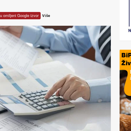
u omiljeni Google izvor
Više