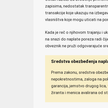
zapisima, nedostatak transparentn
transakcije koje ukazuju na izbega
vlasništva koje mogu uticati na p
Kada je reč o njihovom trajanju i 
na snazi do naplate poreza radi či
obveznik ne pruži odgovarajuće s
Sredstva obezbeđenja napl
Prema zakonu, sredstva obezbe
nepokretnostima, zaloga na po
garancija, jemstvo drugog lica,
žiranta i menica avalirana od s