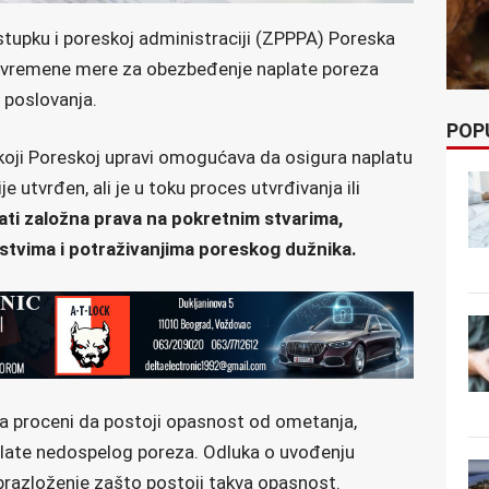
upku i poreskoj administraciji (ZPPPA) Poreska
rivremene mere za obezbeđenje naplate poreza
 poslovanja.
POP
koji Poreskoj upravi omogućava da osigura naplatu
ije utvrđen, ali je u toku proces utvrđivanja ili
ti založna prava na pokretnim stvarima,
tvima i potraživanjima poreskog dužnika.
a proceni da postoji opasnost od ometanja,
plate nedospelog poreza. Odluka o uvođenju
razloženje zašto postoji takva opasnost.