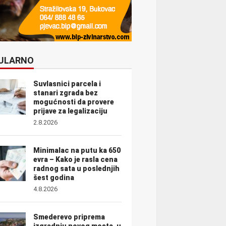
ULARNO
Suvlasnici parcela i
stanari zgrada bez
mogućnosti da provere
prijave za legalizaciju
2.8.2026
Minimalac na putu ka 650
evra – Kako je rasla cena
radnog sata u poslednjih
šest godina
4.8.2026
Smederevo priprema
izgradnju novog mosta, u