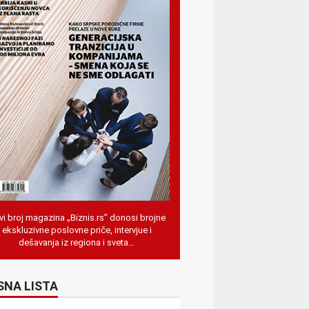
i broj magazina „Biznis.rs” donosi brojne
ekskluzivne poslovne priče, intervjue i
dešavanja iz regiona i sveta…
SNA LISTA