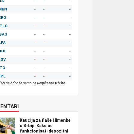
IS
-
-
-
MBN
-
-
-
ERO
-
-
-
TLC
-
-
-
GAS
-
-
-
LFA
-
-
-
NHL
-
-
-
ESV
-
-
-
ITO
-
-
-
MPL
-
-
-
aci se odnose samo na Regulisano tržište
ENTARI
Kaucija za flaše i limenke
u Srbiji: Kako će
funkcionisati depozitni