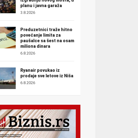
planu i javna garaža
3.8.2026
Preduzetnici traže hitno
povećanje limita za
paušalce sa šest na osam
miliona dinara
6.8.2026
Ryanair povukao iz
prodaje sve letove iz Niša
6.8.2026