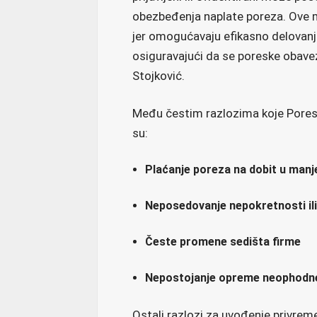
obezbeđenja naplate poreza. Ove 
jer omogućavaju efikasno delovanj
osiguravajući da se poreske obave
Stojković.
Među čestim razlozima koje Poresk
su:
Plaćanje poreza na dobit u ma
Neposedovanje nepokretnosti ili
Česte promene sedišta firme
Nepostojanje opreme neophodne 
Ostali razlozi za uvođenje privrem