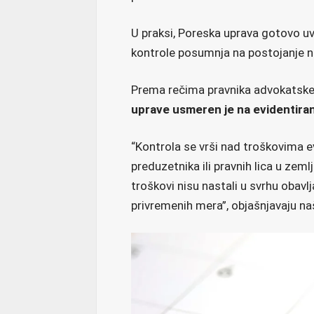
U praksi, Poreska uprava gotovo 
kontrole posumnja na postojanje ne
Prema rečima pravnika advokatske 
uprave usmeren je na evidentiran
“Kontrola se vrši nad troškovima 
preduzetnika ili pravnih lica u zeml
troškovi nisu nastali u svrhu obavl
privremenih mera”, objašnjavaju na