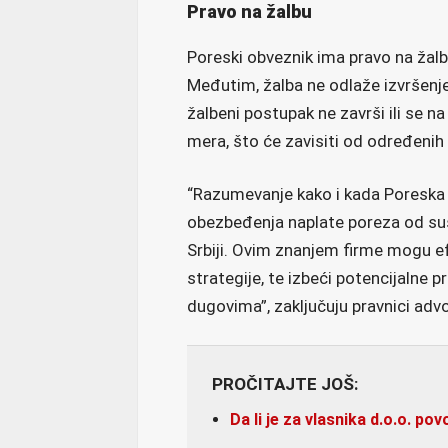
Pravo na žalbu
Poreski obveznik ima pravo na žalb
Međutim, žalba ne odlaže izvršenje
žalbeni postupak ne završi ili se n
mera, što će zavisiti od određenih
“Razumevanje kako i kada Poreska
obezbeđenja naplate poreza od suš
Srbiji. Ovim znanjem firme mogu efi
strategije, te izbeći potencijalne
dugovima”, zaključuju pravnici advo
PROČITAJTE JOŠ:
Da li je za vlasnika d.o.o. pov