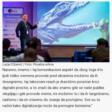
Lazar Džamić / Foto: Privatna arhiva
Naravno, imamo i taj komunikacioni aspekt da zbog toga što
ljudi toliko vremena provode pred ekranima možemo da ih
dosegnemo, taj takozvani reach je drastično povećan kroz
digitalni prostor, a to znači da ako znamo gde se naše publike
okupljaju i gde provode vreme, mi možemo tu i da ih targetiramo,
nađemo i da im stavimo do znanja da postojimo. Sve su to
načini kako digitalizacija može da pomogne biznisima.“