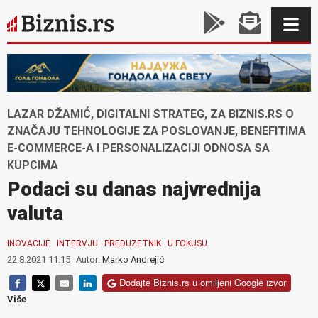
LAZAR DŽAMIĆ, DIGITALNI STRATEG, ZA BIZNIS.RS O
ZNAČAJU TEHNOLOGIJE ZA POSLOVANJE, BENEFITIMA
E-COMMERCE-A I PERSONALIZACIJI ODNOSA SA
KUPCIMA
Podaci su danas najvrednija
valuta
INOVACIJE
INTERVJU
PREDUZETNIK
U FOKUSU
22.8.2021 11:15
Autor:
Marko Andrejić
Dodajte Biznis.rs u omiljeni Google izvor
Više