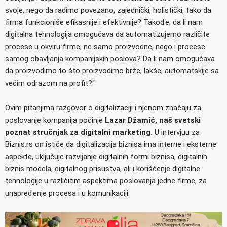
svoje, nego da radimo povezano, zajednički, holistički, tako da
firma funkcioniše efikasnije i efektivnije? Takođe, da li nam
digitalna tehnologija omogućava da automatizujemo različite
procese u okviru firme, ne samo proizvodne, nego i procese
samog obavljanja kompanijskih poslova? Da li nam omogućava
da proizvodimo to što proizvodimo brže, lakše, automatskije sa
većim odrazom na profit?“
Ovim pitanjima razgovor o digitalizaciji i njenom značaju za
poslovanje kompanija počinje
Lazar Džamić, naš svetski
poznat stručnjak za digitalni marketing.
U intervjuu za
Biznis.rs on ističe da digitalizacija biznisa ima interne i eksterne
aspekte, uključuje razvijanje digitalnih formi biznisa, digitalnih
biznis modela, digitalnog prisustva, ali i korišćenje digitalne
tehnologije u različitim aspektima poslovanja jedne firme, za
unapređenje procesa i u komunikaciji.