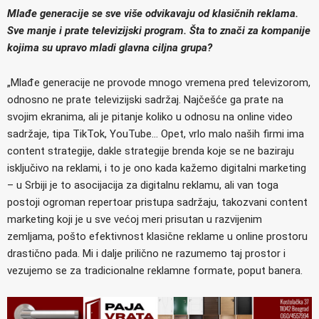
Mlađe generacije se sve više odvikavaju od klasičnih reklama.
Sve manje i prate televizijski program. Šta to znači za kompanije
kojima su upravo mladi glavna ciljna grupa?
„Mlađe generacije ne provode mnogo vremena pred televizorom,
odnosno ne prate televizijski sadržaj. Najčešće ga prate na
svojim ekranima, ali je pitanje koliko u odnosu na online video
sadržaje, tipa TikTok, YouTube… Opet, vrlo malo naših firmi ima
content strategije, dakle strategije brenda koje se ne baziraju
isključivo na reklami, i to je ono kada kažemo digitalni marketing
– u Srbiji je to asocijacija za digitalnu reklamu, ali van toga
postoji ogroman repertoar pristupa sadržaju, takozvani content
marketing koji je u sve većoj meri prisutan u razvijenim
zemljama, pošto efektivnost klasične reklame u online prostoru
drastično pada. Mi i dalje prilično ne razumemo taj prostor i
vezujemo se za tradicionalne reklamne formate, poput banera.