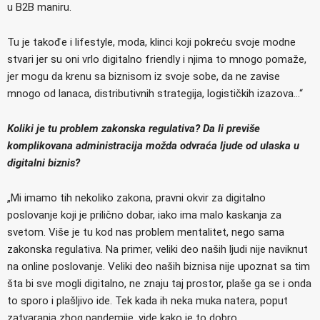
u B2B maniru.
Tu je takođe i lifestyle, moda, klinci koji pokreću svoje modne
stvari jer su oni vrlo digitalno friendly i njima to mnogo pomaže,
jer mogu da krenu sa biznisom iz svoje sobe, da ne zavise
mnogo od lanaca, distributivnih strategija, logističkih izazova…“
Koliki je tu problem zakonska regulativa? Da li previše
komplikovana administracija možda odvraća ljude od ulaska u
digitalni biznis?
„Mi imamo tih nekoliko zakona, pravni okvir za digitalno
poslovanje koji je prilično dobar, iako ima malo kaskanja za
svetom. Više je tu kod nas problem mentalitet, nego sama
zakonska regulativa. Na primer, veliki deo naših ljudi nije naviknut
na online poslovanje. Veliki deo naših biznisa nije upoznat sa tim
šta bi sve mogli digitalno, ne znaju taj prostor, plaše ga se i onda
to sporo i plašljivo ide. Tek kada ih neka muka natera, poput
zatvaranja zbog pandemije, vide kako je to dobro.