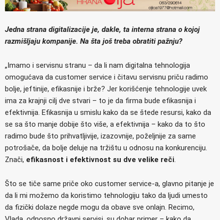
Jedna strana digitalizacije je, dakle, ta interna strana o kojoj
razmišljaju kompanije. Na šta još treba obratiti pažnju?
„Imamo i servisnu stranu – da li nam digitalna tehnologija
omogućava da customer service i čitavu servisnu priču radimo
bolje, jeftinije, efikasnije i brže? Jer korišćenje tehnologije uvek
ima za krajnji cilj dve stvari – to je da firma bude efikasnija i
efektivnija. Efikasnija u smislu kako da se štede resursi, kako da
se sa što manje dobije što više, a efektivnija – kako da to što
radimo bude što prihvatljivije, izazovnije, poželjnije za same
potrošače, da bolje deluje na tržištu u odnosu na konkurenciju.
Znači,
efikasnost i efektivnost su dve velike reči
.
Što se tiče same priče oko customer service-a, glavno pitanje je
da li mi možemo da koristimo tehnologiju tako da ljudi umesto
da fizički dolaze negde mogu da obave sve onlajn. Recimo,
Vlada, odnosno državni servisi, su dobar primer – kako da