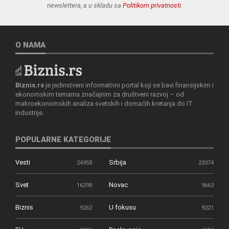
newslettera, a u skladu sa
Politikom privatnosti
.
O NAMA
Biznis.rs
je jedinstveni informativni portal koji se bavi finansijskim i
ekonomskim temama značajnim za društveni razvoj – od
makroekonomskih analiza svetskih i domaćih kretanja do IT
industrije.
POPULARNE KATEGORIJE
Vesti
Srbija
24958
23374
Svet
Novac
16298
9663
Biznis
U fokusu
9262
9221