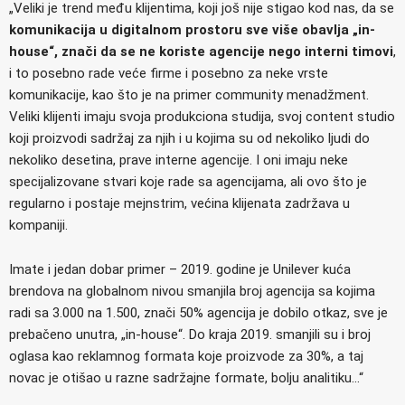
„Veliki je trend među klijentima, koji još nije stigao kod nas, da se
komunikacija u digitalnom prostoru sve više obavlja „in-
house“, znači da se ne koriste agencije nego interni timovi
,
i to posebno rade veće firme i posebno za neke vrste
komunikacije, kao što je na primer community menadžment.
Veliki klijenti imaju svoja produkciona studija, svoj content studio
koji proizvodi sadržaj za njih i u kojima su od nekoliko ljudi do
nekoliko desetina, prave interne agencije. I oni imaju neke
specijalizovane stvari koje rade sa agencijama, ali ovo što je
regularno i postaje mejnstrim, većina klijenata zadržava u
kompaniji.
Imate i jedan dobar primer – 2019. godine je Unilever kuća
brendova na globalnom nivou smanjila broj agencija sa kojima
radi sa 3.000 na 1.500, znači 50% agencija je dobilo otkaz, sve je
prebačeno unutra, „in-house“. Do kraja 2019. smanjili su i broj
oglasa kao reklamnog formata koje proizvode za 30%, a taj
novac je otišao u razne sadržajne formate, bolju analitiku…“