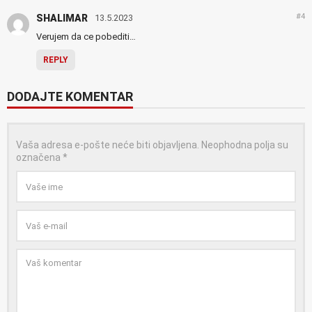
#4
SHALIMAR
13.5.2023
Verujem da ce pobediti…
REPLY
DODAJTE KOMENTAR
Vaša adresa e-pošte neće biti objavljena.
Neophodna polja su
označena
*