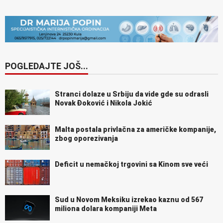
POGLEDAJTE JOŠ...
Stranci dolaze u Srbiju da vide gde su odrasli
Novak Đoković i Nikola Jokić
Malta postala privlačna za američke kompanije,
zbog oporezivanja
Deficit u nemačkoj trgovini sa Kinom sve veći
Sud u Novom Meksiku izrekao kaznu od 567
miliona dolara kompaniji Meta