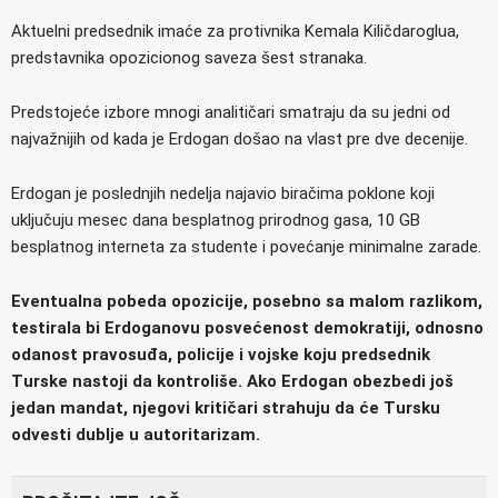
Aktuelni predsednik imaće za protivnika Kemala Kiličdaroglua,
predstavnika opozicionog saveza šest stranaka.
Predstojeće izbore mnogi analitičari smatraju da su jedni od
najvažnijih od kada je Erdogan došao na vlast pre dve decenije.
Erdogan je poslednjih nedelja najavio biračima poklone koji
uključuju mesec dana besplatnog prirodnog gasa, 10 GB
besplatnog interneta za studente i povećanje minimalne zarade.
Eventualna pobeda opozicije, posebno sa malom razlikom,
testirala bi Erdoganovu posvećenost demokratiji, odnosno
odanost pravosuđa, policije i vojske koju predsednik
Turske nastoji da kontroliše. Ako Erdogan obezbedi još
jedan mandat, njegovi kritičari strahuju da će Tursku
odvesti dublje u autoritarizam.