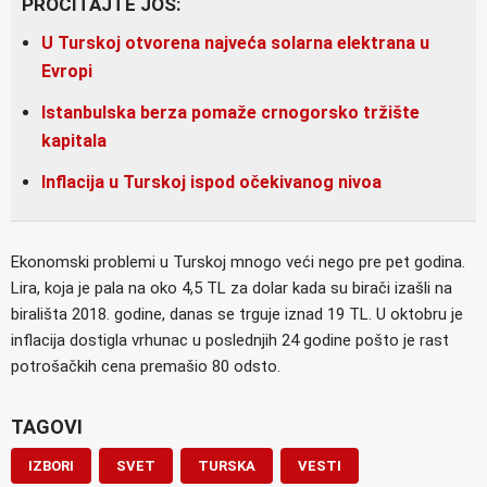
PROČITAJTE JOŠ:
U Turskoj otvorena najveća solarna elektrana u
Evropi
Istanbulska berza pomaže crnogorsko tržište
kapitala
Inflacija u Turskoj ispod očekivanog nivoa
Ekonomski problemi u Turskoj mnogo veći nego pre pet godina.
Lira, koja je pala na oko 4,5 TL za dolar kada su birači izašli na
birališta 2018. godine, danas se trguje iznad 19 TL. U oktobru je
inflacija dostigla vrhunac u poslednjih 24 godine pošto je rast
potrošačkih cena premašio 80 odsto.
TAGOVI
IZBORI
SVET
TURSKA
VESTI