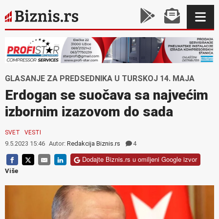
GLASANJE ZA PREDSEDNIKA U TURSKOJ 14. MAJA
Erdogan se suočava sa najvećim
izbornim izazovom do sada
SVET
VESTI
9.5.2023 15:46
Autor:
Redakcija Biznis.rs
4
Dodajte Biznis.rs u omiljeni Google izvor
Više