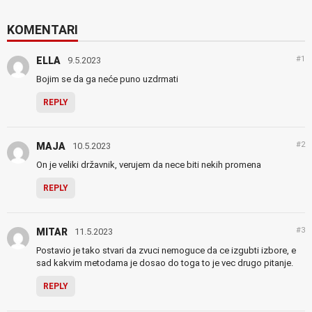
KOMENTARI
#1
ELLA
9.5.2023
Bojim se da ga neće puno uzdrmati
REPLY
#2
MAJA
10.5.2023
On je veliki državnik, verujem da nece biti nekih promena
REPLY
#3
MITAR
11.5.2023
Postavio je tako stvari da zvuci nemoguce da ce izgubti izbore, e
sad kakvim metodama je dosao do toga to je vec drugo pitanje.
REPLY