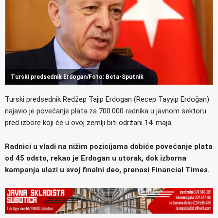
Turski predsednik Erdogan/Foto: Beta-Sputnik
Turski predsednik Redžep Tajip Erdogan (Recep Tayyip Erdoğan)
najavio je povećanje plata za 700.000 radnika u javnom sektoru
pred izbore koji će u ovoj zemlji biti održani 14. maja.
Radnici u vladi na nižim pozicijama dobiće povećanje plata
od 45 odsto, rekao je Erdogan u utorak, dok izborna
kampanja ulazi u svoj finalni deo, prenosi Financial Times.