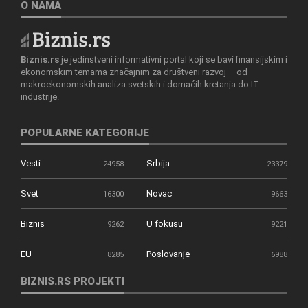
O NAMA
Biznis.rs
je jedinstveni informativni portal koji se bavi finansijskim i
ekonomskim temama značajnim za društveni razvoj – od
makroekonomskih analiza svetskih i domaćih kretanja do IT
industrije.
POPULARNE KATEGORIJE
Vesti
Srbija
24958
23379
Svet
Novac
16300
9663
Biznis
U fokusu
9262
9221
EU
Poslovanje
8285
6988
BIZNIS.RS PROJEKTI