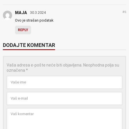
#6
MAJA
30.3.2024
Ovo je strašan podatak
REPLY
DODAJTE KOMENTAR
Vaša adresa e-pošte neće biti objavljena.
Neophodna polja su
označena
*