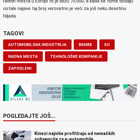
radnih mesta u Evropi to je blizu 70.000, a kada se tome dodaju
ostale najave taj broj verovatno je veći za još neku desetinu
hiljada.
TAGOVI
AUTOMOBILSKA INDUSTRIJA
BANKE
EU
RADNA MESTA
TEHNOLOŠKE KOMPANIJE
ZAPOSLENI
POGLEDAJTE JOŠ...
Kinezi najviše profitiraju od nemačkih
subvencija za e-automobile