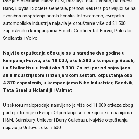
Reč je o bankama Banco BPM, Barclays, BNP Paribas, Deutsche
Bank, Lloyds i Societe Generale, prenosi Reuters pozivajući se na
zvanična saopštenja samih banaka. Istovremeno, evropska
automobilska industrija najavila je otpuštanje više od 21.500
zaposlenih u kompanijama Bosch, Continental, Forvia, Polestar,
Stellantis i Volvo.
Najviše otpuštanja očekuje se u naredne dve godine u
kompaniji Forvia, oko 10.000, oko 6.200 u kompaniji Bosch,
i u Stellantisu u Italiji oko 3.000. Za isti period najavljena
su u industrijskom i inženjerskom sektoru otpuštanja oko
4.370 zaposlenih, u kompanijama Nibe Industrier, Sandvik,
Tata Steel u Holandiji i Valmet.
U sektoru maloprodaje najavljeno je više od 11.000 otkaza zbog
pada potrošnje u Evropi. Otpuštanja se očekuju u kompanijama
H&M, Sainsbury, Unilever i Barry Callebaut. Najviše otpuštanja
najavio je Unilever, oko 7.500.