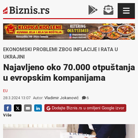
EKONOMSKI PROBLEMI ZBOG INFLACIJE I RATA U
UKRAJINI
Najavljeno oko 70.000 otpuštanja
u evropskim kompanijama
EU
28.3.2024 13:07
Autor:
Vladimir Jokanović
6
Dodajte Biznis.rs u omiljeni Google izvor
Više