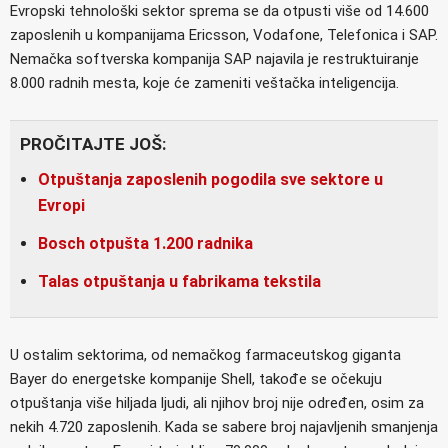
Evropski tehnološki sektor sprema se da otpusti više od 14.600
zaposlenih u kompanijama Ericsson, Vodafone, Telefonica i SAP.
Nemačka softverska kompanija SAP najavila je restruktuiranje
8.000 radnih mesta, koje će zameniti veštačka inteligencija.
PROČITAJTE JOŠ:
Otpuštanja zaposlenih pogodila sve sektore u
Evropi
Bosch otpušta 1.200 radnika
Talas otpuštanja u fabrikama tekstila
U ostalim sektorima, od nemačkog farmaceutskog giganta
Bayer do energetske kompanije Shell, takođe se očekuju
otpuštanja više hiljada ljudi, ali njihov broj nije određen, osim za
nekih 4.720 zaposlenih. Kada se sabere broj najavljenih smanjenja