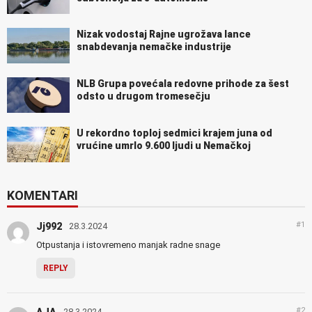
Nizak vodostaj Rajne ugrožava lance
snabdevanja nemačke industrije
NLB Grupa povećala redovne prihode za šest
odsto u drugom tromesečju
U rekordno toploj sedmici krajem juna od
vrućine umrlo 9.600 ljudi u Nemačkoj
KOMENTARI
#1
Jj992
28.3.2024
Otpustanja i istovremeno manjak radne snage
REPLY
#2
AJA
28.3.2024