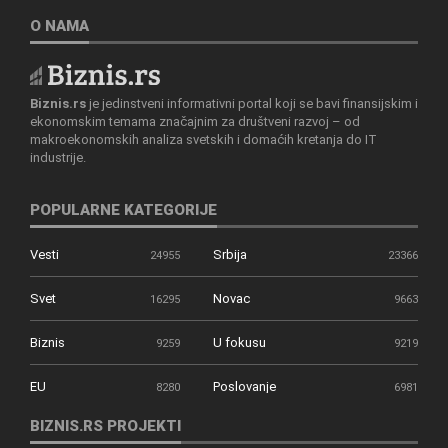
O NAMA
Biznis.rs
je jedinstveni informativni portal koji se bavi finansijskim i
ekonomskim temama značajnim za društveni razvoj – od
makroekonomskih analiza svetskih i domaćih kretanja do IT
industrije.
POPULARNE KATEGORIJE
Vesti
Srbija
24955
23366
Svet
Novac
16295
9663
Biznis
U fokusu
9259
9219
EU
Poslovanje
8280
6981
BIZNIS.RS PROJEKTI