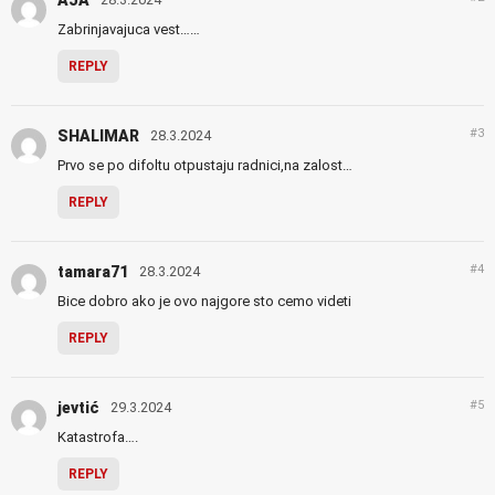
Zabrinjavajuca vest……
REPLY
#3
SHALIMAR
28.3.2024
Prvo se po difoltu otpustaju radnici,na zalost…
REPLY
#4
tamara71
28.3.2024
Bice dobro ako je ovo najgore sto cemo videti
REPLY
#5
jevtić
29.3.2024
Katastrofa….
REPLY