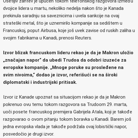
Osetljiv zahtev je upućen tokom telefonskog razgovora između
dvojice lidera u martu, nekoliko nedelja nakon što je Kanada
prekinula saradnju sa saveznicima i uvela sankcije na ovaj
strateški metal, što je uznemirilo kompanije sa sedištem u
Francuskoj, poput Airbusa, koje još uvek zavise od ruskih zaliha u
svojim fabrikama u Kanadi, prenosi Reuters.
Izvor blizak francuskom lideru rekao je da je Makron uložio
„značajan napor“ da ubedi Trudoa da odobri izuzeće za
evropske kompanije. „Mnoge poruke su prosleđene na
svim nivoima,“ dodao je izvor, referišući se na široki
diplomatski i industrijski pritisak.
Izvor iz Kanade upoznat sa situacijom rekao je da je Makron
pokrenuo ovu temu tokom razgovora sa Trudoom 29. marta,
uoči posete francuskog premijera Gabrijela Atala, koji je takođe
razgovarao o ovom pitanju tokom boravka u Kanadi. Barem još
jedna evropska vlada je takođe podržala ovaj lobistički napor,
posvedočio je drugi izvor.