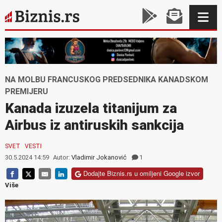
NA MOLBU FRANCUSKOG PREDSEDNIKA KANADSKOM
PREMIJERU
Kanada izuzela titanijum za
Airbus iz antiruskih sankcija
SVET
VESTI
30.5.2024 14:59
Autor:
Vladimir Jokanović
1
Dodajte Biznis.rs u omiljeni Google izvor
Više