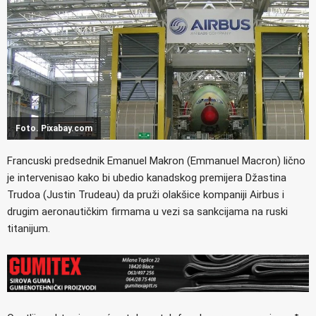
Foto. Pixabay.com
Francuski predsednik Emanuel Makron (Emmanuel Macron) lično
je intervenisao kako bi ubedio kanadskog premijera Džastina
Trudoa (Justin Trudeau) da pruži olakšice kompaniji Airbus i
drugim aeronautičkim firmama u vezi sa sankcijama na ruski
titanijum.