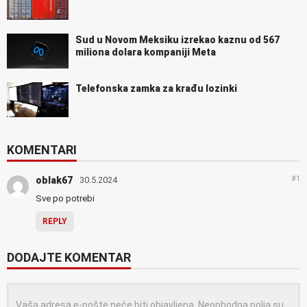
Sud u Novom Meksiku izrekao kaznu od 567
miliona dolara kompaniji Meta
Telefonska zamka za krađu lozinki
KOMENTARI
#1
oblak67
30.5.2024
Sve po potrebi
REPLY
DODAJTE KOMENTAR
Vaša adresa e-pošte neće biti objavljena.
Neophodna polja su