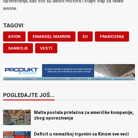
opterećenja, kao što su delovi motora i stajni trap za velike
avione.
TAGOVI
AVION
EMANUEL MAKRON
EU
FRANCUSKA
SANKCIJE
VESTI
POGLEDAJTE JOŠ...
Malta postala privlačna za američke kompanije,
zbog oporezivanja
Deficit u nemačkoj trgovini sa Kinom sve veći