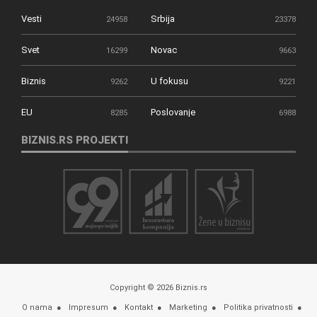
Vesti
Srbija
24958
23378
Svet
Novac
16299
9663
Biznis
U fokusu
9262
9221
EU
Poslovanje
8285
6988
BIZNIS.RS PROJEKTI
Copyright © 2026 Biznis.rs
O nama
Impresum
Kontakt
Marketing
Politika privatnosti