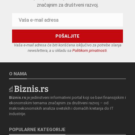
značajnim za društveni razvoj.
Vaša e-mail adresa će biti korišćena isključivo za potrebe slanja
newslettera, a u skladu sa
Politikom privatnosti
.
O NAMA
Biznis.rs
je jedinstveni informativni portal koji se bavi finansijskim i
ekonomskim temama značajnim za društveni razvoj – od
makroekonomskih analiza svetskih i domaćih kretanja do IT
industrije.
POPULARNE KATEGORIJE