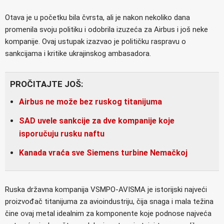
Otava je u početku bila čvrsta, ali je nakon nekoliko dana
promenila svoju politiku i odobrila izuzeća za Airbus i još neke
kompanije. Ovaj ustupak izazvao je političku raspravu o
sankcijama i kritike ukrajinskog ambasadora.
PROČITAJTE JOŠ:
Airbus ne može bez ruskog titanijuma
SAD uvele sankcije za dve kompanije koje
isporučuju rusku naftu
Kanada vraća sve Siemens turbine Nemačkoj
Ruska državna kompanija VSMPO-AVISMA je istorijski najveći
proizvođač titanijuma za avioindustriju, čija snaga i mala težina
čine ovaj metal idealnim za komponente koje podnose najveća