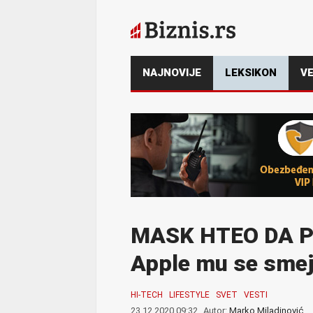
NAJNOVIJE
LEKSIKON
VE
MASK HTEO DA P
Apple mu se smej
HI-TECH
LIFESTYLE
SVET
VESTI
23.12.2020 09:32
Autor:
Marko Miladinović