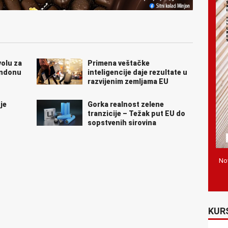
volu za
Primena veštačke
ondonu
inteligencije daje rezultate u
razvijenim zemljama EU
je
Gorka realnost zelene
tranzicije – Težak put EU do
sopstvenih sirovina
Nov
KUR