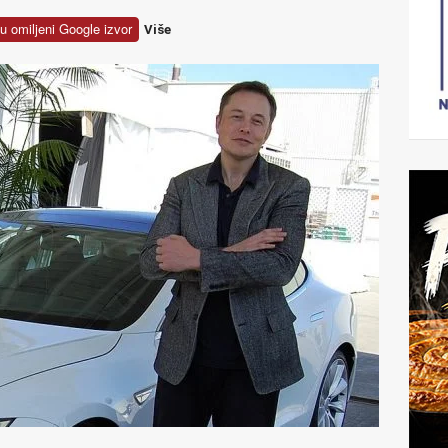
u omiljeni Google izvor
Više