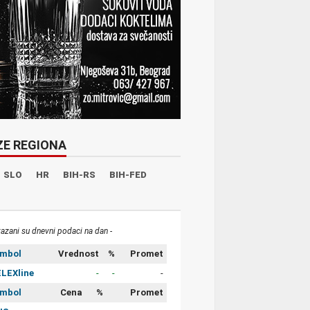
ZE REGIONA
SLO
HR
BIH-RS
BIH-FED
kazani su dnevni podaci na dan -
imbol
Vrednost
%
Promet
LEXline
-
-
-
imbol
Cena
%
Promet