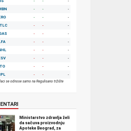
IS
-
-
-
MBN
-
-
-
ERO
-
-
-
TLC
-
-
-
GAS
-
-
-
LFA
-
-
-
NHL
-
-
-
ESV
-
-
-
ITO
-
-
-
MPL
-
-
-
aci se odnose samo na Regulisano tržište
ENTARI
Ministarstvo zdravlja želi
da sačuva proizvodnju
Apoteke Beograd, za