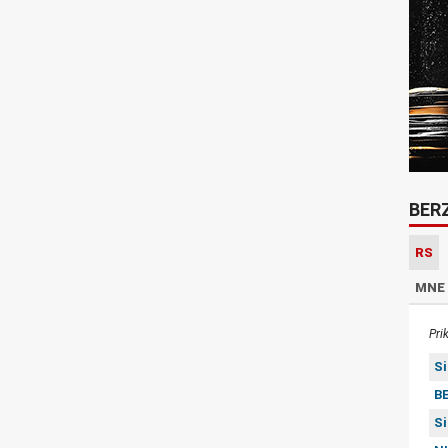
BER
RS
MNE
Pri
S
BE
S