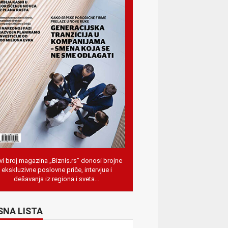
i broj magazina „Biznis.rs” donosi brojne
ekskluzivne poslovne priče, intervjue i
dešavanja iz regiona i sveta…
SNA LISTA