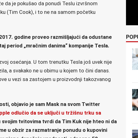
aže da je pokušao da ponudi Teslu izvršnom
uku (Tim Cook), i to ne na samom početku
POP
2017. godine proveo razmišljajući da odustane
va taj period „mračnim danima“ kompanije Tesla.
azvoj osećanja. U tom trenutku Tesla još uvek nije
ila, a svakako ne u obimu u kojem to čini danas.
ve u vezi sa zastojem u proizvodnji takozvanog
sti, objavio je sam Mask na svom Twitter
ple odlučio da se uključi u tržišnu trku sa
 svojim tvitovima tvrdi da Tim Kuk nije hteo ni da
zme u obzir za razmatranje ponudu o kupovini