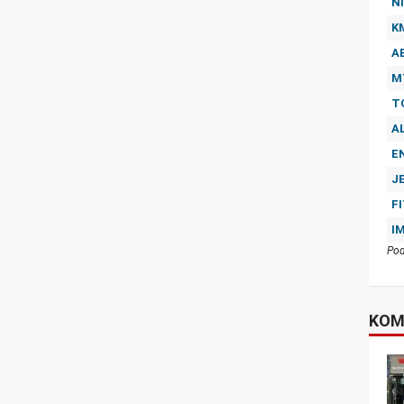
NI
K
A
M
T
A
E
J
F
I
Pod
KOM