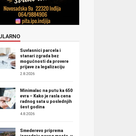
ULARNO
Suvlasnici parcela i
stanari zgrada bez
mogućnosti da provere
prijave za legalizaciju
2.8.2026
Minimalac na putu ka 650
evra – Kako je rasla cena
radnog sata u poslednjih
šest godina
4.8.2026
Smederevo priprema
izgradnju novog mosta, u