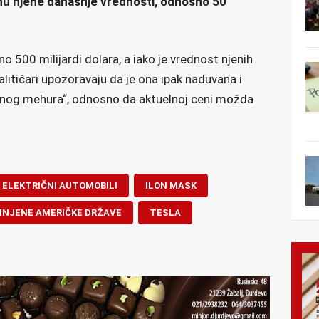
nu njene današnje vrednosti, odnosno 50
o 500 milijardi dolara, a iako je vrednost njenih
litičari upozoravaju da je ona ipak naduvana i
icionog mehura“, odnosno da aktuelnoj ceni možda
ELEKTRIČNI AUTOMOBILI
ILON MASK
INJENE AMERIČKE DRŽAVE
TESLA