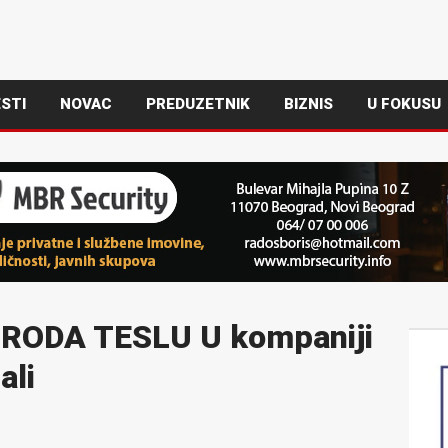
STI
NOVAC
PREDUZETNIK
BIZNIS
U FOKUSU
RODA TESLU U kompaniji
ali