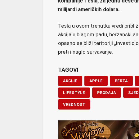
kompanije Tesla, za jednu deseti
milijardi američkih dolara.
Tesla u ovom trenutku vredi približn
akcija u blagom padu, berzanski ana
opasno se bliži teritoriji „invest
preti i naglo survavanje.
TAGOVI
AKCIJE
APPLE
BERZA
LIFESTYLE
PRODAJA
SJED
VREDNOST