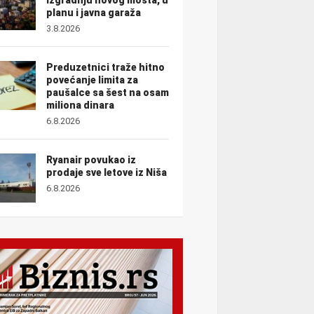
planu i javna garaža
3.8.2026
Preduzetnici traže hitno
povećanje limita za
paušalce sa šest na osam
miliona dinara
6.8.2026
Ryanair povukao iz
prodaje sve letove iz Niša
6.8.2026