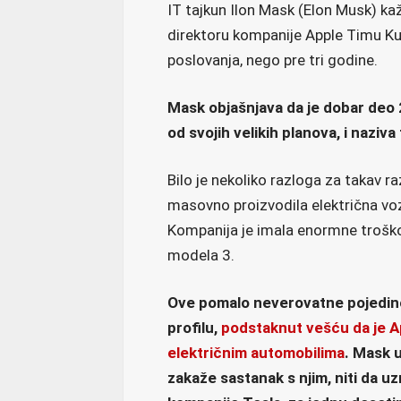
IT tajkun Ilon Mask (Elon Musk) k
direktoru kompanije Apple Timu K
poslovanja, nego pre tri godine.
Mask objašnjava da je dobar deo 
od svojih velikih planova, i nazi
Bilo je nekoliko razloga za takav r
masovno proizvodila električna voz
Kompanija je imala enormne troško
modela 3.
Ove pomalo neverovatne pojedino
profilu,
podstaknut vešću da je Ap
električnim automobilima
. Mask u
zakaže sastanak s njim, niti da u