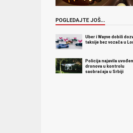
POGLEDAJTE JOŠ...
Uber i Wayve dobili doz
taksije bez vozača u L
Policija najavila uvođen
dronova u kontrolu
saobraćaja u Srbiji