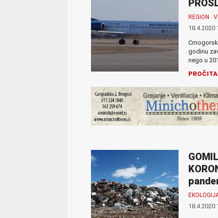
PROŠLO
REGION
V
18.4.2020 
Crnogorski
godinu zav
nego u 201
PROČITA
GOMIL
KORONE
pande
EKOLOGIJ
18.4.2020 