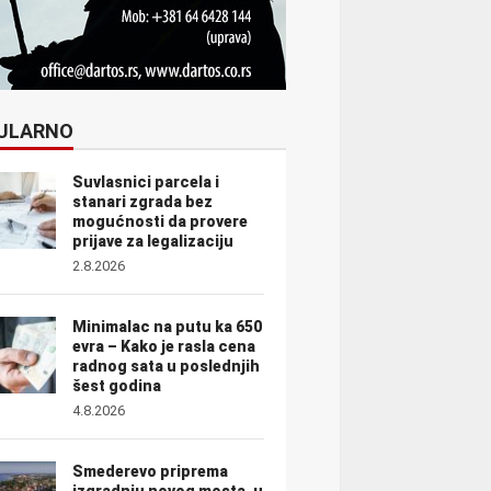
ULARNO
Suvlasnici parcela i
stanari zgrada bez
mogućnosti da provere
prijave za legalizaciju
2.8.2026
Minimalac na putu ka 650
evra – Kako je rasla cena
radnog sata u poslednjih
šest godina
4.8.2026
Smederevo priprema
izgradnju novog mosta, u