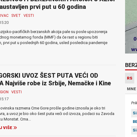
austavljen prvi put u 60 godina
OVAC
SVET
VESTI
15:20
zijsko-pacifičkih berzanskih akcija pale su posle upozorenja
nog monetarnog fonda (MMF) da će rast u regionu biti
n, prvi put u poslednjih 60 godina, usled posledica pandemije
BER
ORSKI UVOZ ŠEST PUTA VEĆI OD
RS
 Najviše robe iz Srbije, Nemačke i Kine
MNE
GION
VESTI
15:17
Pri
ovinska razmena Crne Gore prošle godine iznosila je oko tri
S
evra, a uvoz je bio oko šest puta veći od izvoza, podaci su Zavoda
ku Monstat. Crna...
BE
J VIŠE
S