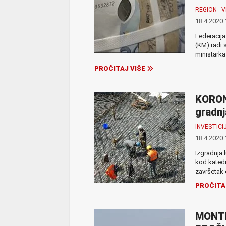
REGION
V
18.4.2020 
Federacija
(KM) radi 
ministarka 
PROČITAJ VIŠE
KORON
gradnj
INVESTICI
18.4.2020 
Izgradnja 
kod katedr
završetak 
PROČITA
MONTE