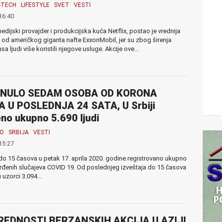
I-TECH
LIFESTYLE
SVET
VESTI
16:40
edijski provajder i produkcijska kuća Netflix, postao je vrednija
od američkog giganta nafte ExxonMobil, jer su zbog širenja
sa ljudi više koristili njegove usluge. Akcije ove...
NULO SEDAM OSOBA OD KORONA
A U POSLEDNJA 24 SATA, U Srbiji
no ukupno 5.690 ljudi
MO
SRBIJA
VESTI
15:27
e do 15 časova u petak 17. aprila 2020. godine registrovano ukupno
rđenih slučajeva COVID 19. Od poslednjeg izveštaja do 15 časova
u uzorci 3.094...
REDNOSTI BERZANSKIH AKCIJA U AZIJI