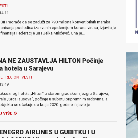
ESTI
14:11
 BiH moraće da se zaduži za 790 miliona konvertibilnih maraka
saniranja posledica izazvanih epidemijom korona virusa, izjavila je
finansija Federacije BIH Jelka Milićević. Ona je...
A NE ZAUSTAVLJA HILTON Počinje
a hotela u Sarajevu
JE
REGION
VESTI
13:49
luksuznog hotela „Hilton“ u starom gradskom jezgru Sarajeva,
ale „Srca Isusova“, počinje u subotu pripremnim radovima, a
objekta se očekuje do kraja 2020. godine, izjavio je...
J VIŠE
NEGRO AIRLINES U GUBITKU I U