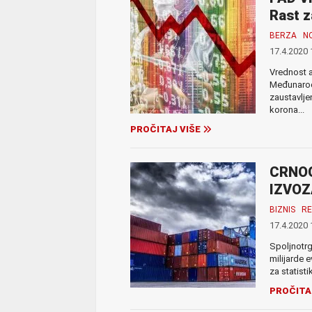
Rast z
BERZA
N
17.4.2020 
Vrednost a
Međunarod
zaustavlje
korona...
PROČITAJ VIŠE
CRNOG
IZVOZA
BIZNIS
RE
17.4.2020 
Spoljnotrg
milijarde 
za statisti
PROČITA