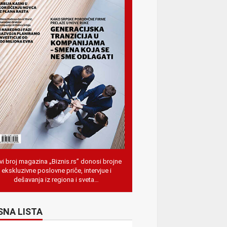
i broj magazina „Biznis.rs” donosi brojne
ekskluzivne poslovne priče, intervjue i
dešavanja iz regiona i sveta…
SNA LISTA