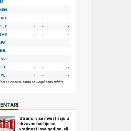
IS
-
-
-
MBN
-
-
-
ERO
-
-
-
TLC
-
-
-
GAS
-
-
-
LFA
-
-
-
NHL
-
-
-
ESV
-
-
-
ITO
-
-
-
MPL
-
-
-
aci se odnose samo na Regulisano tržište
ENTARI
Stranci više investiraju u
državne hartije od
vrednosti ove godine, ali