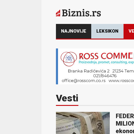
NAJNOVIJE
LEKSIKON
VE
Vesti
FEDER
MILION
ekono