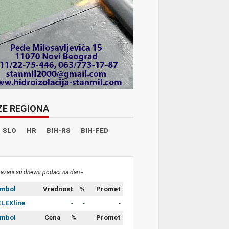
ZE REGIONA
SLO
HR
BIH-RS
BIH-FED
kazani su dnevni podaci na dan -
imbol
Vrednost
%
Promet
LEXline
-
-
-
imbol
Cena
%
Promet