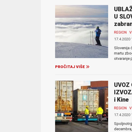
UBLAŽ
U SLOV
zabran
REGION
V
17.4.2020 
Slovenija 
martu zbog
otvaranje 
PROČITAJ VIŠE
UVOZ 
IZVOZA
i Kine
REGION
V
17.4.2020 
Spoljnotrg
decembra, 