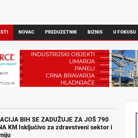
STI
NOVAC
PREDUZETNIK
BIZNIS
U FOKUSU
ACIJA BIH SE ZADUŽUJE ZA JOŠ 790
A KM Isključivo za zdravstveni sektor i
miju