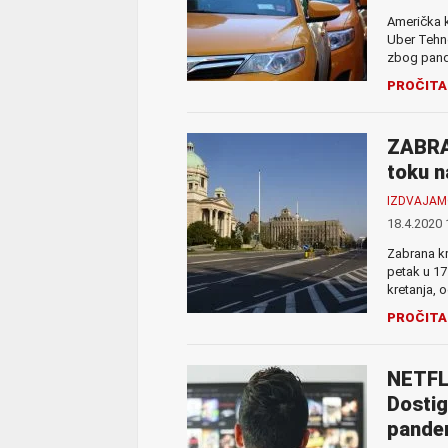
Američka k
Uber Tehno
zbog pande
PROČITA
ZABRA
toku n
IZDVAJA
18.4.2020 
Zabrana kr
petak u 17
kretanja, o
PROČITA
NETFL
Dostig
pande