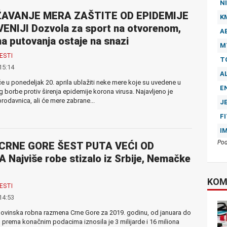
NI
AVANJE MERA ZAŠTITE OD EPIDEMIJE
K
ENIJI Dozvola za sport na otvorenom,
A
a putovanja ostaje na snazi
M
ESTI
T
15:14
A
će u ponedeljak 20. aprila ublažiti neke mere koje su uvedene u
E
 borbe protiv širenja epidemije korona virusa. Najavljeno je
prodavnica, ali će mere zabrane...
J
F
I
Pod
CRNE GORE ŠEST PUTA VEĆI OD
 Najviše robe stizalo iz Srbije, Nemačke
KOM
ESTI
14:53
ovinska robna razmena Crne Gore za 2019. godinu, od januara do
prema konačnim podacima iznosila je 3 milijarde i 16 miliona