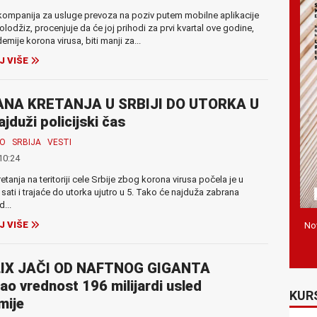
ompanija za usluge prevoza na poziv putem mobilne aplikacije
lodžiz, procenjuje da će joj prihodi za prvi kvartal ove godine,
mije korona virusa, biti manji za...
J VIŠE
NA KRETANJA U SRBIJI DO UTORKA U
ajduži policijski čas
MO
SRBIJA
VESTI
10:24
etanja na teritoriji cele Srbije zbog korona virusa počela je u
 sati i trajaće do utorka ujutro u 5. Tako će najduža zabrana
d...
J VIŠE
Nov
IX JAČI OD NAFTNOG GIGANTA
ao vrednost 196 milijardi usled
KUR
mije