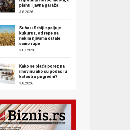
planu i javna garaža
3.8.2026
Suša u Srbiji spaljuje
kukuruz, od repe na
nekim njivama ostale
samo rupe
31.7.2026
Kako se plaća porez na
imovinu ako su podaci u
katastru pogrešni?
3.8.2026