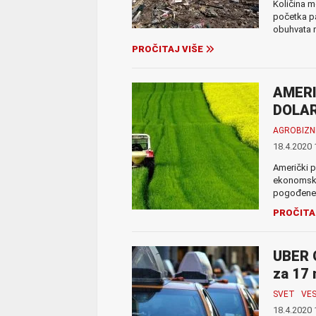
Količina m
početka pa
obuhvata m
PROČITAJ VIŠE
AMERI
DOLARA
AGROBIZN
18.4.2020 
Američki 
ekonomskih
pogođene p
PROČITA
UBER 
za 17 
SVET
VES
18.4.2020 