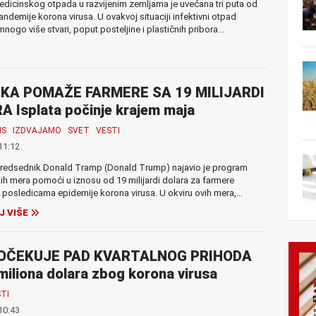
edicinskog otpada u razvijenim zemljama je uvećana tri puta od
ndemije korona virusa. U ovakvoj situaciji infektivni otpad
nogo više stvari, poput posteljine i plastičnih pribora...
KA POMAŽE FARMERE SA 19 MILIJARDI
 Isplata počinje krajem maja
IS
IZDVAJAMO
SVET
VESTI
11:12
predsednik Donald Tramp (Donald Trump) najavio je program
 mera pomoći u iznosu od 19 milijardi dolara za farmere
osledicama epidemije korona virusa. U okviru ovih mera,...
J VIŠE
OČEKUJE PAD KVARTALNOG PRIHODA
miliona dolara zbog korona virusa
TI
10:43