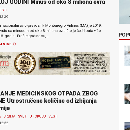
J GODINI Minus od oko 8 miliona evra
ESTI
13:39
 nacionalni avio-prevoznik Montenegro Airlines (MA) je 2019.
ršio sa minusom od oko 8 miliona evra što je četiri puta više
POP
8. godini. Prošle godine su,...
J VIŠE
ANJE MEDICINSKOG OTPADA ZBOG
 Utrostručene količine od izbijanja
mije
A
SRBIJA
SVET
U FOKUSU
VESTI
12:52