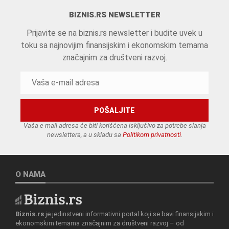
BIZNIS.RS NEWSLETTER
Prijavite se na biznis.rs newsletter i budite uvek u
toku sa najnovijim finansijskim i ekonomskim temama
značajnim za društveni razvoj.
Vaša e-mail adresa će biti korišćena isključivo za potrebe slanja
newslettera, a u skladu sa
Politikom privatnosti
.
O NAMA
Biznis.rs
je jedinstveni informativni portal koji se bavi finansijskim i
ekonomskim temama značajnim za društveni razvoj – od