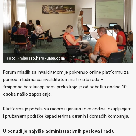
Foto: Fmiposao.herokuapp.com/
Forum mladih sa invaliditetom je pokrenuo online platformu za
pomoć mladima sa invaliditetom na tržištu rada –
fmiposao.herokuapp.com, preko koje je od početka godine 10
osoba našlo zaposlenje.
Platforma je počela sa radom u januaru ove godine, okupljanjem
i pružanjem podrške kapacitetima stranih i domaćih kompanija.
U ponudi je najviše administrativnih poslova i rad u