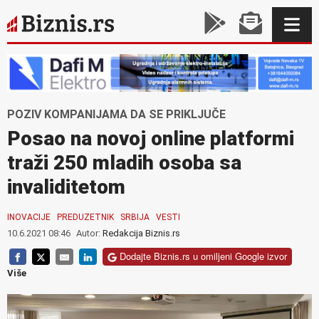
POZIV KOMPANIJAMA DA SE PRIKLJUČE
Posao na novoj online platformi
traži 250 mladih osoba sa
invaliditetom
INOVACIJE
PREDUZETNIK
SRBIJA
VESTI
10.6.2021 08:46
Autor:
Redakcija Biznis.rs
Dodajte Biznis.rs u omiljeni Google izvor
Više