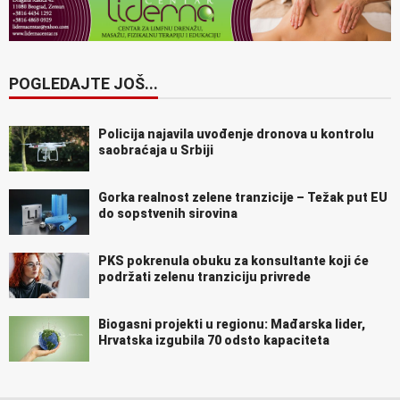
POGLEDAJTE JOŠ...
Policija najavila uvođenje dronova u kontrolu
saobraćaja u Srbiji
Gorka realnost zelene tranzicije – Težak put EU
do sopstvenih sirovina
PKS pokrenula obuku za konsultante koji će
podržati zelenu tranziciju privrede
Biogasni projekti u regionu: Mađarska lider,
Hrvatska izgubila 70 odsto kapaciteta