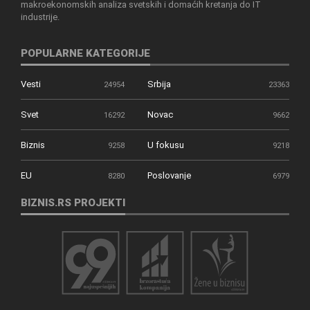
makroekonomskih analiza svetskih i domaćih kretanja do IT
industrije.
POPULARNE KATEGORIJE
Vesti
Srbija
24954
23363
Svet
Novac
16292
9662
Biznis
U fokusu
9258
9218
EU
Poslovanje
8280
6979
BIZNIS.RS PROJEKTI