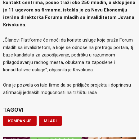
kontakt centrima, posao traži oko 250 mladih, a sklopljeno
je 11 ugovora sa firmama, istakla je za Novu Ekonomiju
izvršna direktorka Foruma mladih sa invaliditetom Jovana
Krivokuća.
„Članovi Platforme će moći da koriste usluge koje pruža Forum
mladih sa invaliditetom, a koje se odnose na pretragu portala, tj.
baze kandidata za zapošljavanje, podršku u razumnom
prilagođavanju radnog mesta, obukama za zaposlene i
konsultativne usluge“, objasnila je Krivokuća.
Ona je pozvala ostale firme da se priključe projektu i doprinesu
afirmaciji jednakih mogućnosti na tržištu rada.
TAGOVI
KOMPANIJE
MLADI