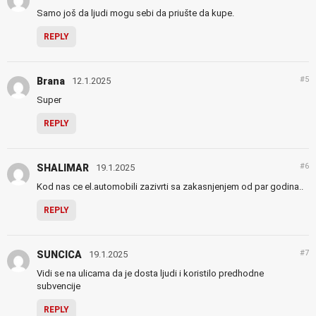
Samo još da ljudi mogu sebi da priušte da kupe.
REPLY
#5
Brana
12.1.2025
Super
REPLY
#6
SHALIMAR
19.1.2025
Kod nas ce el.automobili zazivrti sa zakasnjenjem od par godina..
REPLY
#7
SUNCICA
19.1.2025
Vidi se na ulicama da je dosta ljudi i koristilo predhodne
subvencije
REPLY