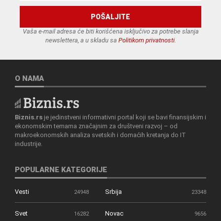
Vaša e-mail adresa će biti korišćena isključivo za potrebe slanja
newslettera, a u skladu sa
Politikom privatnosti
.
O NAMA
Biznis.rs
je jedinstveni informativni portal koji se bavi finansijskim i
ekonomskim temama značajnim za društveni razvoj – od
makroekonomskih analiza svetskih i domaćih kretanja do IT
industrije.
POPULARNE KATEGORIJE
Vesti
Srbija
24948
23348
Svet
Novac
16282
9656