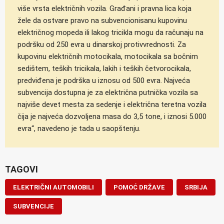
više vrsta električnih vozila. Građani i pravna lica koja
žele da ostvare pravo na subvencionisanu kupovinu
električnog mopeda ili lakog tricikla mogu da računaju na
podršku od 250 evra u dinarskoj protivvrednosti. Za
kupovinu električnih motocikala, motocikala sa bočnim
sedištem, teških tricikala, lakih i teških četvorocikala,
predviđena je podrška u iznosu od 500 evra. Najveća
subvencija dostupna je za električna putnička vozila sa
najviše devet mesta za sedenje i električna teretna vozila
čija je najveća dozvoljena masa do 3,5 tone, i iznosi 5.000
evra“, navedeno je tada u saopštenju.
TAGOVI
ELEKTRIČNI AUTOMOBILI
POMOĆ DRŽAVE
SRBIJA
SUBVENCIJE