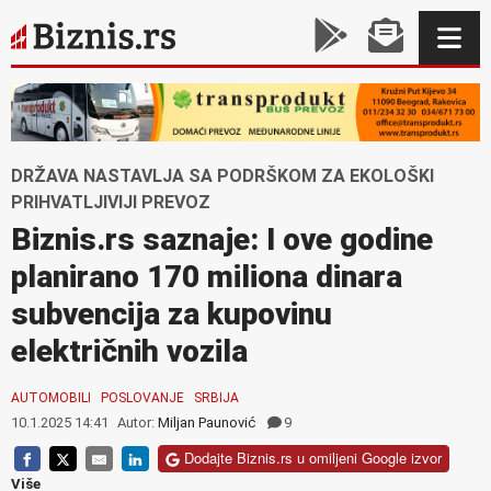
DRŽAVA NASTAVLJA SA PODRŠKOM ZA EKOLOŠKI
PRIHVATLJIVIJI PREVOZ
Biznis.rs saznaje: I ove godine
planirano 170 miliona dinara
subvencija za kupovinu
električnih vozila
AUTOMOBILI
POSLOVANJE
SRBIJA
10.1.2025 14:41
Autor:
Miljan Paunović
9
Dodajte Biznis.rs u omiljeni Google izvor
Više