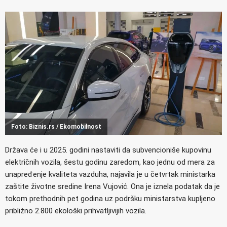
Foto: Biznis.rs / Ekomobilnost
Država će i u 2025. godini nastaviti da subvencioniše kupovinu
električnih vozila, šestu godinu zaredom, kao jednu od mera za
unapređenje kvaliteta vazduha, najavila je u četvrtak ministarka
zaštite životne sredine Irena Vujović. Ona je iznela podatak da je
tokom prethodnih pet godina uz podršku ministarstva kupljeno
približno 2.800 ekološki prihvatljivijih vozila.