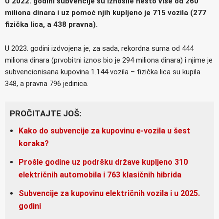
U 2022. godini subvencije su iznosile nešto više od 260
miliona dinara i uz pomoć njih kupljeno je 715 vozila (277
fizička lica, a 438 pravna).
U 2023. godini izdvojena je, za sada, rekordna suma od 444
miliona dinara (prvobitni iznos bio je 294 miliona dinara) i njime je
subvencionisana kupovina 1.144 vozila – fizička lica su kupila
348, a pravna 796 jedinica.
PROČITAJTE JOŠ:
Kako do subvencije za kupovinu e-vozila u šest
koraka?
Prošle godine uz podršku države kupljeno 310
električnih automobila i 763 klasičnih hibrida
Subvencije za kupovinu električnih vozila i u 2025.
godini