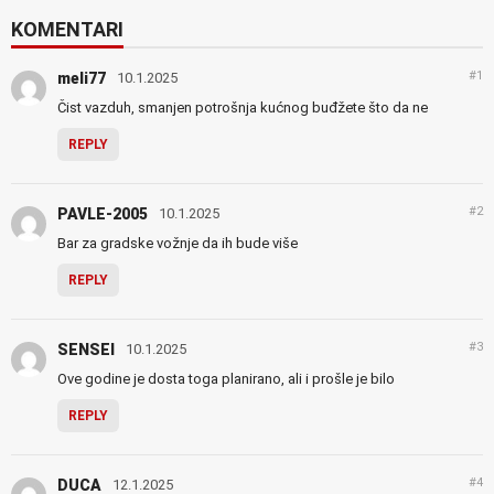
KOMENTARI
#1
meli77
10.1.2025
Čist vazduh, smanjen potrošnja kućnog buđžete što da ne
REPLY
#2
PAVLE-2005
10.1.2025
Bar za gradske vožnje da ih bude više
REPLY
#3
SENSEI
10.1.2025
Ove godine je dosta toga planirano, ali i prošle je bilo
REPLY
#4
DUCA
12.1.2025