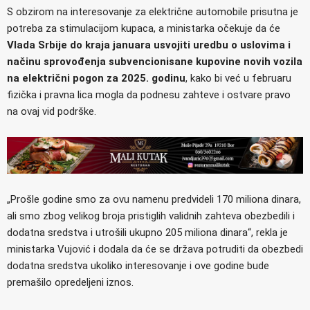
S obzirom na interesovanje za električne automobile prisutna je
potreba za stimulacijom kupaca, a ministarka očekuje da će
Vlada Srbije do kraja januara usvojiti uredbu o uslovima i
načinu sprovođenja subvencionisane kupovine novih vozila
na električni pogon za 2025. godinu
, kako bi već u februaru
fizička i pravna lica mogla da podnesu zahteve i ostvare pravo
na ovaj vid podrške.
„Prošle godine smo za ovu namenu predvideli 170 miliona dinara,
ali smo zbog velikog broja pristiglih validnih zahteva obezbedili i
dodatna sredstva i utrošili ukupno 205 miliona dinara“, rekla je
ministarka Vujović i dodala da će se država potruditi da obezbedi
dodatna sredstva ukoliko interesovanje i ove godine bude
premašilo opredeljeni iznos.