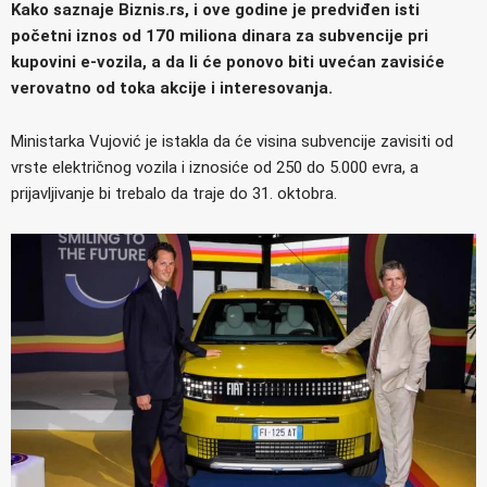
Kako saznaje Biznis.rs, i ove godine je predviđen isti
početni iznos od 170 miliona dinara za subvencije pri
kupovini e-vozila, a da li će ponovo biti uvećan zavisiće
verovatno od toka akcije i interesovanja.
Ministarka Vujović je istakla da će visina subvencije zavisiti od
vrste električnog vozila i iznosiće od 250 do 5.000 evra, a
prijavljivanje bi trebalo da traje do 31. oktobra.