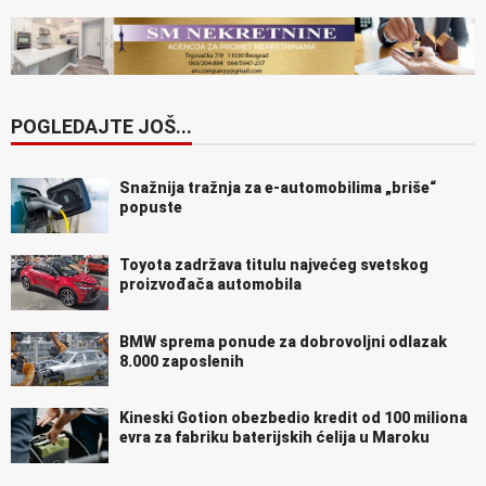
POGLEDAJTE JOŠ...
Snažnija tražnja za e-automobilima „briše“
popuste
Toyota zadržava titulu najvećeg svetskog
proizvođača automobila
BMW sprema ponude za dobrovoljni odlazak
8.000 zaposlenih
Kineski Gotion obezbedio kredit od 100 miliona
evra za fabriku baterijskih ćelija u Maroku