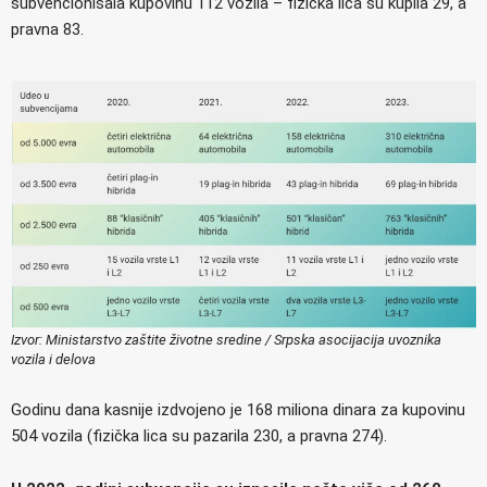
subvencionisala kupovinu 112 vozila – fizička lica su kupila 29, a
pravna 83.
Izvor: Ministarstvo zaštite životne sredine / Srpska asocijacija uvoznika
vozila i delova
Godinu dana kasnije izdvojeno je 168 miliona dinara za kupovinu
504 vozila (fizička lica su pazarila 230, a pravna 274).