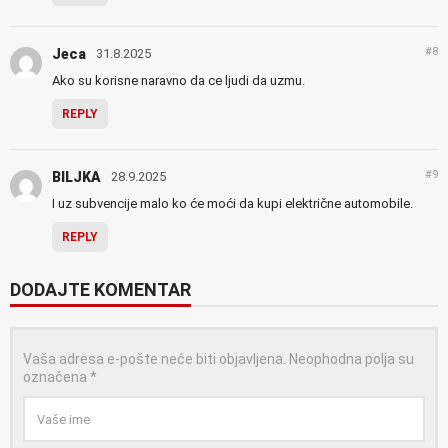
#8
Jeca
31.8.2025
Ako su korisne naravno da ce ljudi da uzmu.
REPLY
#9
BILJKA
28.9.2025
I uz subvencije malo ko će moći da kupi električne automobile.
REPLY
DODAJTE KOMENTAR
Vaša adresa e-pošte neće biti objavljena.
Neophodna polja su
označena
*