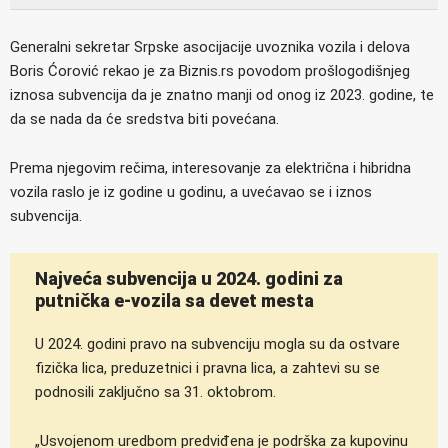
Generalni sekretar Srpske asocijacije uvoznika vozila i delova
Boris Ćorović rekao je za Biznis.rs povodom prošlogodišnjeg
iznosa subvencija da je znatno manji od onog iz 2023. godine, te
da se nada da će sredstva biti povećana.
Prema njegovim rečima, interesovanje za električna i hibridna
vozila raslo je iz godine u godinu, a uvećavao se i iznos
subvencija.
Najveća subvencija u 2024. godini za
putnička e-vozila sa devet mesta
U 2024. godini pravo na subvenciju mogla su da ostvare
fizička lica, preduzetnici i pravna lica, a zahtevi su se
podnosili zaključno sa 31. oktobrom.
„Usvojenom uredbom predviđena je podrška za kupovinu