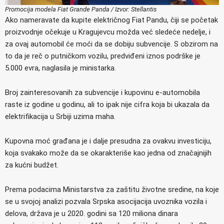
Promocija modela Fiat Grande Panda / Izvor: Stellantis
Ako nameravate da kupite električnog Fiat Pandu, čiji se početak
proizvodnje očekuje u Kragujevcu možda već sledeće nedelje, i
za ovaj automobil će moći da se dobiju subvencije. S obzirom na
to da je reč o putničkom vozilu, predviđeni iznos podrške je
5.000 evra, naglasila je ministarka.
Broj zainteresovanih za subvencije i kupovinu e-automobila
raste iz godine u godinu, ali to ipak nije cifra koja bi ukazala da
elektrifikacija u Srbiji uzima maha.
Kupovna moć građana je i dalje presudna za ovakvu investiciju,
koja svakako može da se okarakteriše kao jedna od značajnijih
za kućni budžet.
Prema podacima Ministarstva za zaštitu životne sredine, na koje
se u svojoj analizi pozvala Srpska asocijacija uvoznika vozila i
delova, država je u 2020. godini sa 120 miliona dinara