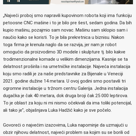
„Najveći proboj smo napravili kupovinom robota koji ima funkciju
petoosne CNC mašine i to je bilo pre šest, sedam godina. Da bih
kupio mašinu, pozajmio sam novac. Mašinu sam sklopio sam i
naučio kako se koristi. To je bila prekretnica u biznisu. Nakon
toga firma je krenula naglo da se razvija, jer nam je robot
omogućio da proizvodimo 3D modele i skulpture tj. bilo kakve
trodimenzionalne komade u velikim dimenzijama. Kasnije se ta
delatnost proširila i na umetničke instalacije. Najveća instalacija
koju smo radili je za naše predstavnike za Bijenale u Veneciji
2021. godine dužine 14 metara. U ovoj godini smo postavili tri
ogromne instalacije u tržnom centru Galerija. Jedna instalacija
dugačka je čak 40 metara, dok druga broji čak 25 000 leptirova.
To je oblast za koju ni mi nismo očekivali da ima toliki potencijal,
ali tako je”, objašnjava Luka Hadžić kako je sve počelo.
Govoreći o najvećim izazovima, Luka napominje da uzmajući u
obzir njihovu delatnost, najveći problem sa kojim su se borili od