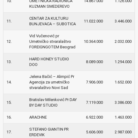
10.
UMETNIČKA RADIONICA
14.867.000
1.126.000
KUZMAN SMEDEREVO
CENTAR ZA KULTURU
11.
11.022.000
3.446.000
BUNJEVACA – SUBOTICA
Vid Vučenović pr
12.
Umetničko stvaralaštvo
10.364.000
2.032.000
FOREIGNGOTEM Beograd
HARD HONEY STUDIO
13.
8.089.000
1.294.000
DOO
Jelena Bačić – Alimpić Pr
14.
Agencija za umetničko
7.906.000
1.652.000
stvaralaštvo Novi Sad
Bratislav Milenković Pr DAY
15.
7.119.000
3.386.000
BY DAY STUDIO
16.
ARACHNE
6.922.000
1.463.000
STEFANO GIANTIN PR
17.
5.606.000
2.987.000
ERDEVIK