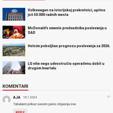
Volkswagen na istorijskoj prekretnici, upitno
još 50.000 radnih mesta
McDonald’s smenio predsednika poslovanja u
SAD
Holcim poboljšao prognozu poslovanja za 2026.
LG više nego udvostručio operativnu dobit u
drugom kvartalu
KOMENTARI
#1
AJA
18.1.2024
Tabelarni prikaz sasvim jasno objasnja sve.
REPLY