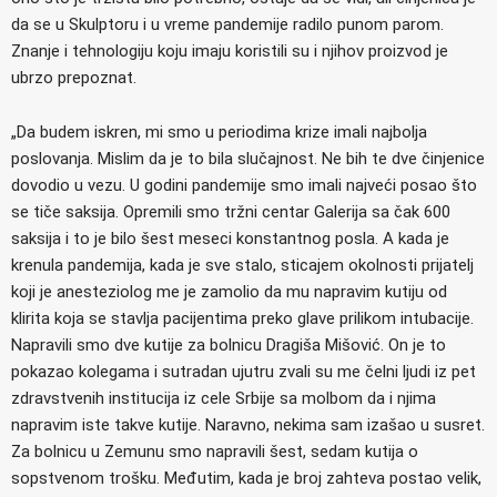
da se u Skulptoru i u vreme pandemije radilo punom parom.
Znanje i tehnologiju koju imaju koristili su i njihov proizvod je
ubrzo prepoznat.
„Da budem iskren, mi smo u periodima krize imali najbolja
poslovanja. Mislim da je to bila slučajnost. Ne bih te dve činjenice
dovodio u vezu. U godini pandemije smo imali najveći posao što
se tiče saksija. Opremili smo tržni centar Galerija sa čak 600
saksija i to je bilo šest meseci konstantnog posla. A kada je
krenula pandemija, kada je sve stalo, sticajem okolnosti prijatelj
koji je anesteziolog me je zamolio da mu napravim kutiju od
klirita koja se stavlja pacijentima preko glave prilikom intubacije.
Napravili smo dve kutije za bolnicu Dragiša Mišović. On je to
pokazao kolegama i sutradan ujutru zvali su me čelni ljudi iz pet
zdravstvenih institucija iz cele Srbije sa molbom da i njima
napravim iste takve kutije. Naravno, nekima sam izašao u susret.
Za bolnicu u Zemunu smo napravili šest, sedam kutija o
sopstvenom trošku. Međutim, kada je broj zahteva postao velik,