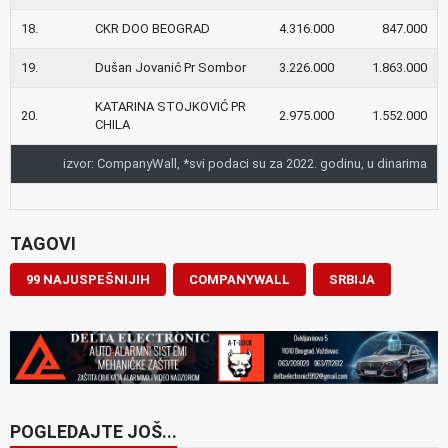
18.
CKR DOO BEOGRAD
4.316.000
847.000
19.
Dušan Jovanić Pr Sombor
3.226.000
1.863.000
KATARINA STOJKOVIĆ PR
20.
2.975.000
1.552.000
CHILA
izvor: CompanyWall, *svi podaci su za 2022. godinu, u dinarima
TAGOVI
99 NAJUSPEŠNIJIH
COMPANYWALL
SRBIJA
POGLEDAJTE JOŠ...