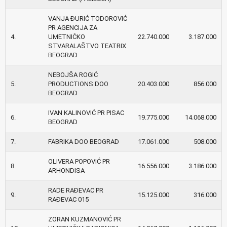
VANJA ĐURIĆ TODOROVIĆ
PR AGENCIJA ZA
4.
UMETNIČKO
22.740.000
3.187.000
STVARALAŠTVO TEATRIX
BEOGRAD
NEBOJŠA ROGIĆ
5.
PRODUCTIONS DOO
20.403.000
856.000
BEOGRAD
IVAN KALINOVIĆ PR PISAC
6.
19.775.000
14.068.000
BEOGRAD
7.
FABRIKA DOO BEOGRAD
17.061.000
508.000
OLIVERA POPOVIĆ PR
8.
16.556.000
3.186.000
ARHONDISA
RADE RAĐEVAC PR
9.
15.125.000
316.000
RAĐEVAC 015
ZORAN KUZMANOVIĆ PR