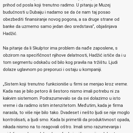
prihod od posla koji trenutno radimo. U pitanju je Muzej
budućnosti u Dubaiju i nadamo se da će nam taj posao
obezbediti finansiranje novog pogona, a sa druge strane od
banke da uzmemo samo jedan deo sredstava”, objašnjava
Hadžić.
Na pitanje da li Skulptor ima problem da nađe zaposlene, s
obzirom na specifičnost njihove delatnosti, Hadžić ističe da i u
tom segmentu odskaču od bilo kog pravila na tržištu. Ljudi
dolaze uglavnom po preporuci i ostaju u kompaniji.
„Sistem koji trenutno funkcioniše u firmi se menjao kroz vreme.
Kada nas je bilo petoro ili šestoro nismo imali potrebu ni za
kakvim sistemom. Podrazumevalo se da svi dolazimo u isto
vreme i da radimo istim intenzitetom. Međutim, kada je firma
narasla, to više nije bilo tako. Dvadeset i nešto ljudi se nije moglo
kontrolisati, a ljudi smo. Kada bi primetili da produktivnost opada,
nikada nismo na to reagovali oštro. Imali smo razumevanja i