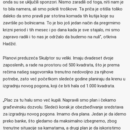
onda su se uključili sponzori. Nismo zaradili od toga, niti nam je
to bila namera, ali smo pokrili troškove. Ta priča je otišla toliko
daleko da smo pravili par stotina komada tih kutija koje su
završile po bolnicama. To je bio još jedan način da pregrmimo
krizni period i tih mesec i po dana kada je sve stajalo, mi smo
zapravo radili i to nas je održalo da budemo na nuli”, otkriva
Hadžić.
Planovi preduzeća Skulptor su veliki. Imaju dvadeset dvoje
zaposlenih, a rade na prostoru od 500 kvadrata, što je prema
rečima našeg sagovornika trenutno nedovoljno za njihove
potrebe, zato već početkom sledeće godine planiraju da krenu u
izgradnju novog pogona, koji će biti hala od 1.000 kvadrata.
„Plac za tu halu smo već kupili. Napravili smo plan i čekamo
građevinsku dozvolu. Sledeći korak je obezbeđivanje sredstava
za izgradnju novog pogona. Imamo dva plana. Jedan je da idemo
preko banke, što gledamo da maksimalno izbegnemo, zbog
trenutne situacije sa kamatama, a drugi plan je da iskoristimo