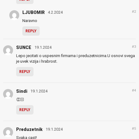
#2
LJUBOMIR
4.2.2024
Naravno
REPLY
#3
SUNCE
19.1.2024
Lepo jecitati o uspesnim firmama i preduzetnicima.U osnovi svega
je uvek vizija i hrabrost.
REPLY
#4
Sindi
19.1.2024
👏🏻
REPLY
#5
Preduzetnik
19.1.2024
Svaka cast!