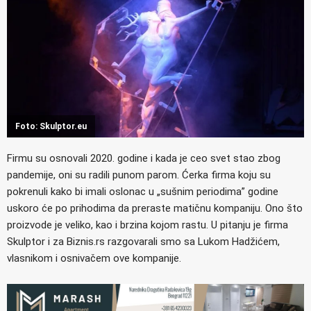
Foto: Skulptor.eu
Firmu su osnovali 2020. godine i kada je ceo svet stao zbog
pandemije, oni su radili punom parom. Ćerka firma koju su
pokrenuli kako bi imali oslonac u „sušnim periodima” godine
uskoro će po prihodima da preraste matičnu kompaniju. Ono što
proizvode je veliko, kao i brzina kojom rastu. U pitanju je firma
Skulptor i za Biznis.rs razgovarali smo sa Lukom Hadžićem,
vlasnikom i osnivačem ove kompanije.