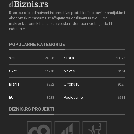
Biznis.rs
je jedinstveni informativni portal koji se bavi finansijskim i
ekonomskim temama značajnim za društveni razvoj – od
makroekonomskih analiza svetskih i domaćih kretanja do IT
industrije.
POPULARNE KATEGORIJE
Vesti
Srbija
24958
23373
Svet
Novac
16298
9664
Biznis
U fokusu
9262
9221
EU
Poslovanje
8283
6984
BIZNIS.RS PROJEKTI