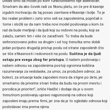
uvideli smo da model po kom funkcionišemo nije adekvatan.
Smatram da ako čovek radi za fiksnu platu, on će pre ili kasnije
izgubiti motivaciju da taj posao završava efikasnije i bolje. To je
bio realan problem i zato smo seli sa zaposlenima, popričali o
tome i složili se da nam treba novi model poslovanja u kom će
rad da bude merljiviji i da ljudi koji su redovni na poslu, koji se
zalažu, samim tim i više će zarađivati. To treba da bude
sinhronizovano jedno sa drugim i od tog trenutka smo dobili
jedan potpuno drugačiji pristup poslu od strane zaposlenih što
se tiče efikasnosti i redovnosti na poslu.
Suština je da ljudi
ostaju pre svega zbog fer pristupa.
U našem poslovanju i
našem odnosu sa zaposlenima postoji ogromna količina
razumevanja za nedolaske, za umor, za produženi odmor, za
bolest, za situacije kada zaposleni mora da stigne po dete, jer
smatramo da privatne stvari treba da budu na prvom mestu i
porodica je prioritet”, ističe Hadžić i dodaje da je u svom
trenutnom poslovanju upravo najponosniji na odnos koji
zaposleni imaju prema firmi, jer zna da je to ogledalo odnosa koji
poslodavac ima prema njima.