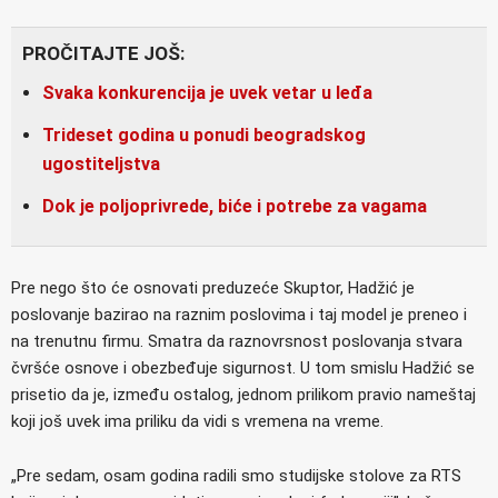
PROČITAJTE JOŠ:
Svaka konkurencija je uvek vetar u leđa
Trideset godina u ponudi beogradskog
ugostiteljstva
Dok je poljoprivrede, biće i potrebe za vagama
Pre nego što će osnovati preduzeće Skuptor, Hadžić je
poslovanje bazirao na raznim poslovima i taj model je preneo i
na trenutnu firmu. Smatra da raznovrsnost poslovanja stvara
čvršće osnove i obezbeđuje sigurnost. U tom smislu Hadžić se
prisetio da je, između ostalog, jednom prilikom pravio nameštaj
koji još uvek ima priliku da vidi s vremena na vreme.
„Pre sedam, osam godina radili smo studijske stolove za RTS