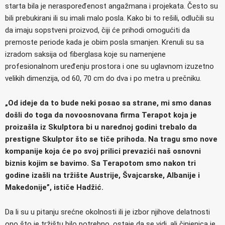
starta bila je neraspoređenost angažmana i projekata. Često su
bili prebukirani ili su imali malo posla. Kako bi to rešili, odlučili su
da imaju sopstveni proizvod, čiji će prihodi omogućiti da
premoste periode kada je obim posla smanjen. Krenuli su sa
izradom saksija od fiberglasa koje su namenjene
profesionalnom uređenju prostora i one su uglavnom izuzetno
velikih dimenzija, od 60, 70 cm do dva i po metra u prečniku.
„Od ideje da to bude neki posao sa strane, mi smo danas
došli do toga da novoosnovana firma Terapot koja je
proizašla iz Skulptora bi u narednoj godini trebalo da
prestigne Skulptor što se tiče prihoda. Na tragu smo nove
kompanije koja će po svoj prilici prevazići naš osnovni
biznis kojim se bavimo. Sa Terapotom smo nakon tri
godine izašli na tržište Austrije, Švajcarske, Albanije i
Makedonije”, ističe Hadžić.
Da li su u pitanju srećne okolnosti ili je izbor njihove delatnosti
ono što je tržištu bilo potrebno, ostaje da se vidi, ali činjenica je