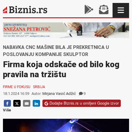
NABAVKA CNC MAŠINE BILA JE PREKRETNICA U
POSLOVANJU KOMPANIJE SKULPTOR
Firma koja odskače od bilo kog
pravila na tržištu
FIRME U FOKUSU
SRBIJA
18.1.2024 16:59
Autor:
Mirjana Vasić Adžić
9
Dodajte Biznis.rs u omiljeni Google izvor
Više