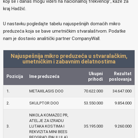
koji se i danas mogu videti na nacionalnoj frekvenciji”, kaže za
kraj Hadžić.
U nastavku pogledajte tabelu najuspešnijih domaćih mikro
preduzeća koja se bave umetničkim stvaralaštvom. Podatke
nam je dostavio analitički partner CompanyWall.
Najuspešnija mikro preduzeća u stvaralačkim,
umetničkim i zabavnim delatnostima
Ukupni
Rezultat
Pozicija
Ime preduzeća
prihodi
poslovanja
1.
METAXILASIS DOO
70.622.000
34.647.000
2.
SKULPTOR DOO
53.550.000
9.854.000
NIKOLA KOMAZEC PR,
ATELJE ZA IZRADU
3.
LUTAKA KOSTIMA I
35.195.000
9.260.000
REKVIZITA MINI BEES
BEOGRAD (PALILULA)