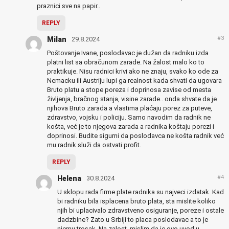
praznici sve na papir..
REPLY
#3
Milan
29.8.2024
Poštovanje Ivane, poslodavac je dužan da radniku izda
platni list sa obračunom zarade. Na žalost malo ko to
praktikuje. Nisu radnici krivi ako ne znaju, svako ko ode za
Nemacku ili Austriju lupi ga realnost kada shvati da ugovara
Bruto platu a stope poreza i doprinosa zavise od mesta
življenja, bračnog stanja, visine zarade.. onda shvate da je
njihova Bruto zarada a vlastima plaćaju porez za puteve,
zdravstvo, vojsku i policiju. Samo navodim da radnik ne
košta, već je to njegova zarada a radnika koštaju porezi i
doprinosi. Budite sigurni da poslodavca ne košta radnik već
mu radnik služi da ostvati profit.
REPLY
#4
Helena
30.8.2024
U sklopu rada firme plate radnika su najveci izdatak. Kad
bi radniku bila isplacena bruto plata, sta mislite koliko
njih bi uplacivalo zdravstveno osiguranje, poreze i ostale
dadzbine? Zato u Srbiji to placa poslodavac a to je
njemu trosak. Na zalost, mislim da je ovo uvod u