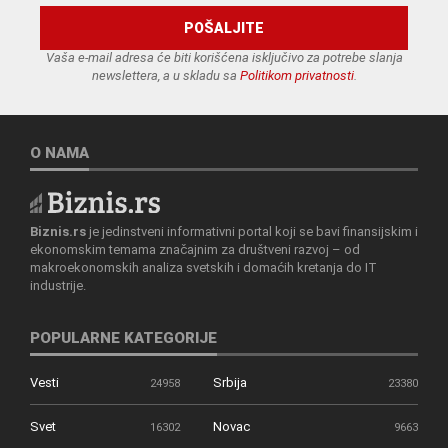
Vaša e-mail adresa će biti korišćena isključivo za potrebe slanja
newslettera, a u skladu sa
Politikom privatnosti
.
O NAMA
Biznis.rs
je jedinstveni informativni portal koji se bavi finansijskim i
ekonomskim temama značajnim za društveni razvoj – od
makroekonomskih analiza svetskih i domaćih kretanja do IT
industrije.
POPULARNE KATEGORIJE
Vesti
Srbija
24958
23380
Svet
Novac
16302
9663