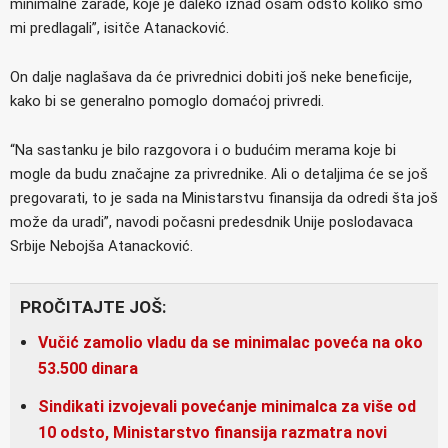
minimalne zarade, koje je daleko iznad osam odsto koliko smo
mi predlagali”, isitče Atanacković.
On dalje naglašava da će privrednici dobiti još neke beneficije,
kako bi se generalno pomoglo domaćoj privredi.
“Na sastanku je bilo razgovora i o budućim merama koje bi
mogle da budu značajne za privrednike. Ali o detaljima će se još
pregovarati, to je sada na Ministarstvu finansija da odredi šta još
može da uradi”, navodi počasni predesdnik Unije poslodavaca
Srbije Nebojša Atanacković.
PROČITAJTE JOŠ:
Vučić zamolio vladu da se minimalac poveća na oko
53.500 dinara
Sindikati izvojevali povećanje minimalca za više od
10 odsto, Ministarstvo finansija razmatra novi