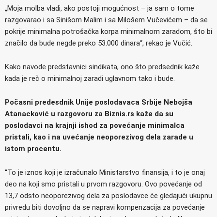
„Moja molba vladi, ako postoji mogućnost – ja sam o tome
razgovarao i sa Sinišom Malim i sa Milošem Vučevićem – da se
pokrije minimalna potrošačka korpa minimalnom zaradom, što bi
značilo da bude negde preko 53.000 dinara“, rekao je Vučić.
Kako navode predstavnici sindikata, ono što predsednik kaže
kada je reč o minimalnoj zaradi uglavnom tako i bude.
Počasni predesdnik Unije poslodavaca Srbije Nebojša
Atanacković u razgovoru za Biznis.rs kaže da su
poslodavci na krajnji ishod za povećanje minimalca
pristali, kao i na uvećanje neoporezivog dela zarade u
istom procentu.
“To je iznos koji je izračunalo Ministarstvo finansija, i to je onaj
deo na koji smo pristali u prvom razgovoru. Ovo povećanje od
13,7 odsto neoporezivog dela za poslodavce će gledajući ukupnu
privredu biti dovoljno da se napravi kompenzacija za povećanje