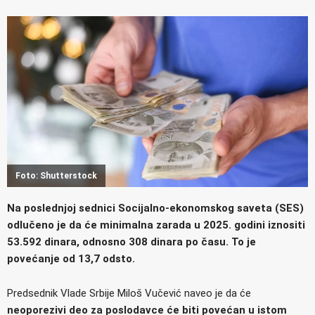
Foto: Shutterstock
Na poslednjoj sednici Socijalno-ekonomskog saveta (SES)
odlučeno je da će minimalna zarada u 2025. godini iznositi
53.592 dinara, odnosno 308 dinara po času. To je
povećanje od 13,7 odsto.
Predsednik Vlade Srbije Miloš Vučević naveo je da će
neoporezivi deo za poslodavce će biti povećan u istom