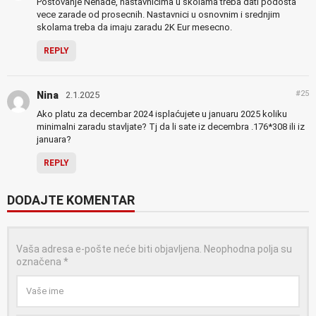
Postovanje Nenade, nastavnicima u skolama treba dati podosta
vece zarade od prosecnih. Nastavnici u osnovnim i srednjim
skolama treba da imaju zaradu 2K Eur mesecno.
REPLY
#25
Nina
2.1.2025
Ako platu za decembar 2024 isplaćujete u januaru 2025 koliku
minimalni zaradu stavljate? Tj da li sate iz decembra .176*308 ili iz
januara?
REPLY
DODAJTE KOMENTAR
Vaša adresa e-pošte neće biti objavljena.
Neophodna polja su
označena
*