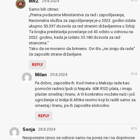
#13
MRZ
29.8.2024
Samo bih citirao:
„Prema podacima Ministarstva za rad i zapošljavanje,
Nacionalna služba za zapošljavanje je u 2023. godini izdala
ukupno 50.397 dozvola za rad stranim državljanima u Srbiji.
Ta brojka predstavlja povećanje od 43 odsto u odnosu na
2022. godinu, kada je izdato 35.180 dozvola za rad
strancima.“
Tako da ne moramo da brimeno. Ovi što „ne znaju da rade“
će zaposliti strane državljane.
REPLY
#14
Milan
29.8.2024
Pa dobro, zaposlite ih. Kod mene u Maksiju rade kao
pomoćni radnici ljudi iz Nepala. 60K RSD plata, i imaju
plaćen smeštaj i hranu. A Vi konkretno možete naći i još
ugroženije iz Indije ili Afrike recimo koji bi radili samo za
smestaj i hranu, pa ih zaposlite slobodno.
REPLY
#15
Sonja
28.8.2024
Neoporezivi iznos se odnosi samo na porez ne i na doprinose