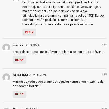
Poštovanje Svetlana, na žalost malim preduzednicima
nedostaju stimulacije i poreske olakšice. Verovatno je tu
mala mogućnost korupcije dokle kod davanja
stimulacijama ogromnim kompanijama od po 150K Eur po
radniku to već nije slučaj. U takvim milionskim
transakcijama može svašta da se provuče i izvuče.
REPLY
#18
meli77
28.8.2024
Treba da uspemo i malo uživati od plate a ne samo da preživimo
REPLY
#19
SHALIMAR
28.8.2024
Minimalac kada bude pratio potrosacku korpu onda mozemo da
se nadamo boljitku..
REPLY
#20