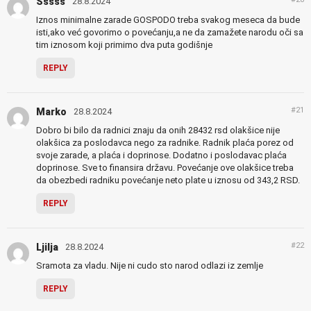
Sssss
28.8.2024
Iznos minimalne zarade GOSPODO treba svakog meseca da bude
isti,ako već govorimo o povećanju,a ne da zamažete narodu oči sa
tim iznosom koji primimo dva puta godišnje
REPLY
#21
Marko
28.8.2024
Dobro bi bilo da radnici znaju da onih 28432 rsd olakšice nije
olakšica za poslodavca nego za radnike. Radnik plaća porez od
svoje zarade, a plaća i doprinose. Dodatno i poslodavac plaća
doprinose. Sve to finansira državu. Povećanje ove olakšice treba
da obezbedi radniku povećanje neto plate u iznosu od 343,2 RSD.
REPLY
#22
Ljilja
28.8.2024
Sramota za vladu. Nije ni cudo sto narod odlazi iz zemlje
REPLY