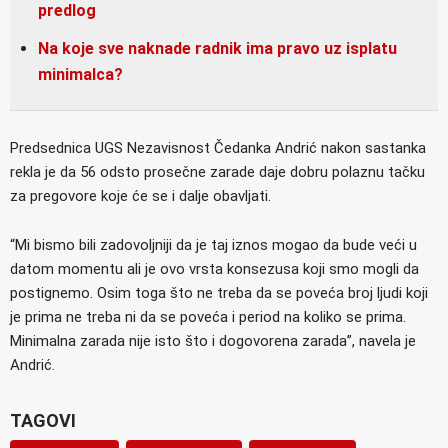
predlog
Na koje sve naknade radnik ima pravo uz isplatu
minimalca?
Predsednica UGS Nezavisnost Čedanka Andrić nakon sastanka
rekla je da 56 odsto prosečne zarade daje dobru polaznu tačku
za pregovore koje će se i dalje obavljati.
“Mi bismo bili zadovoljniji da je taj iznos mogao da bude veći u
datom momentu ali je ovo vrsta konsezusa koji smo mogli da
postignemo. Osim toga što ne treba da se poveća broj ljudi koji
je prima ne treba ni da se poveća i period na koliko se prima.
Minimalna zarada nije isto što i dogovorena zarada”, navela je
Andrić.
TAGOVI