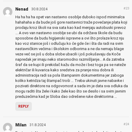
#23
Nenad
30.8.2024
Ha ha ha ha opet van nastavno osoblje duboko ispod minimalca
hahahaha a da bude još gore nastavnici traže povećanje plata koji
prodaju kroz školi na sva sata kao kad menjaju autobuski prevoz
… A ovo van nastavno osoblje se ubi da održava škole da budu
sposobne da budu higijenski ispravne a ovi što prolaze kroz nju
kao voz stanice još i odlučuju ko će gde će i šta da radi na svim
nastavničkim većima i školskim odborima a ne da nemaju blage
veze već se još u doba slobe ubacili i još pokušavaju da Koče
napredak jer imaju neko staromodno razmišljanje… A da zatreba
šraf da se kupi ili prekidač kažu da može i bez toga pa se nateže
električar ili kuvarica kako sredstva za pranje nisu dobra ili
administracija radi sa pola štampanim dokumentima jer zaboga
koliko ketridza taj štampač troši … Treba ukinuti javne nabavke i
pozivati direktore na odgovornost a sada im je data sva odluka da
mogu raditi šta žele i kako žele kao što se desilo i sa svim javnim
preduzećima kad je Sloba dao odrešene ruke direktorima …
REPLY
#24
Milan
31.8.2024