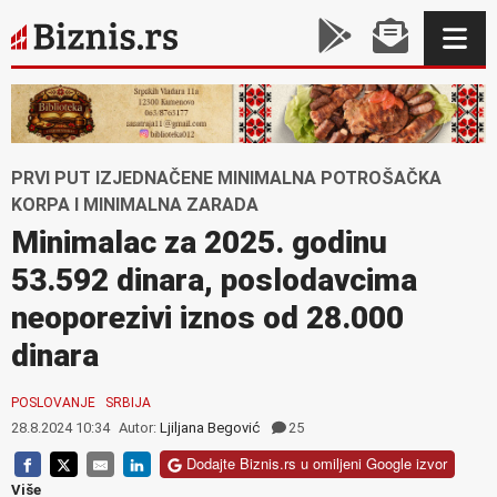
PRVI PUT IZJEDNAČENE MINIMALNA POTROŠAČKA
KORPA I MINIMALNA ZARADA
Minimalac za 2025. godinu
53.592 dinara, poslodavcima
neoporezivi iznos od 28.000
dinara
POSLOVANJE
SRBIJA
28.8.2024 10:34
Autor:
Ljiljana Begović
25
Dodajte Biznis.rs u omiljeni Google izvor
Više