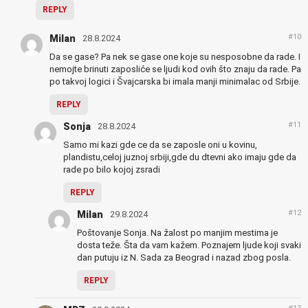
REPLY
#10
Milan
28.8.2024
Da se gase? Pa nek se gase one koje su nesposobne da rade. I
nemojte brinuti zaposliće se ljudi kod ovih što znaju da rade. Pa
po takvoj logici i Švajcarska bi imala manji minimalac od Srbije.
REPLY
#11
Sonja
28.8.2024
Samo mi kazi gde ce da se zaposle oni u kovinu,
plandistu,celoj juznoj srbiji,gde du dtevni ako imaju gde da
rade po bilo kojoj zsradi
REPLY
#12
Milan
29.8.2024
Poštovanje Sonja. Na žalost po manjim mestima je
dosta teže. Šta da vam kažem. Poznajem ljude koji svaki
dan putuju iz N. Sada za Beograd i nazad zbog posla.
REPLY