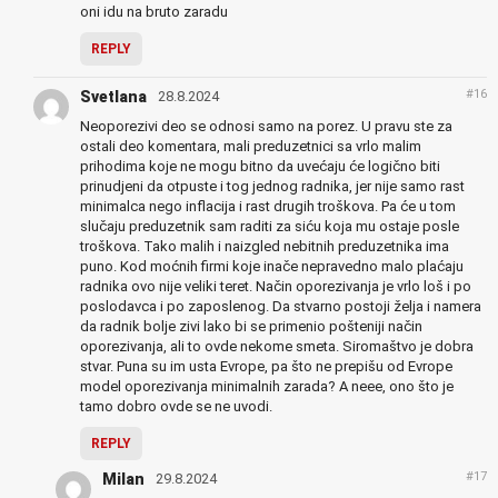
oni idu na bruto zaradu
REPLY
#16
Svetlana
28.8.2024
Neoporezivi deo se odnosi samo na porez. U pravu ste za
ostali deo komentara, mali preduzetnici sa vrlo malim
prihodima koje ne mogu bitno da uvećaju će logično biti
prinudjeni da otpuste i tog jednog radnika, jer nije samo rast
minimalca nego inflacija i rast drugih troškova. Pa će u tom
slučaju preduzetnik sam raditi za siću koja mu ostaje posle
troškova. Tako malih i naizgled nebitnih preduzetnika ima
puno. Kod moćnih firmi koje inače nepravedno malo plaćaju
radnika ovo nije veliki teret. Način oporezivanja je vrlo loš i po
poslodavca i po zaposlenog. Da stvarno postoji želja i namera
da radnik bolje zivi lako bi se primenio pošteniji način
oporezivanja, ali to ovde nekome smeta. Siromaštvo je dobra
stvar. Puna su im usta Evrope, pa što ne prepišu od Evrope
model oporezivanja minimalnih zarada? A neee, ono što je
tamo dobro ovde se ne uvodi.
REPLY
#17
Milan
29.8.2024