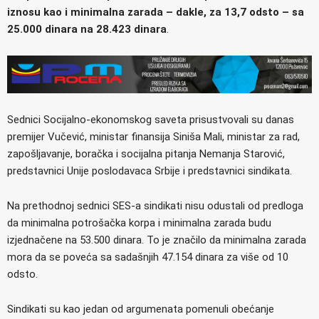
iznosu kao i minimalna zarada – dakle, za 13,7 odsto – sa
25.000 dinara na 28.423 dinara
.
Sednici Socijalno-ekonomskog saveta prisustvovali su danas
premijer Vučević, ministar finansija Siniša Mali, ministar za rad,
zapošljavanje, boračka i socijalna pitanja Nemanja Starović,
predstavnici Unije poslodavaca Srbije i predstavnici sindikata.
Na prethodnoj sednici SES-a sindikati nisu odustali od predloga
da minimalna potrošačka korpa i minimalna zarada budu
izjednačene na 53.500 dinara. To je značilo da minimalna zarada
mora da se poveća sa sadašnjih 47.154 dinara za više od 10
odsto.
Sindikati su kao jedan od argumenata pomenuli obećanje