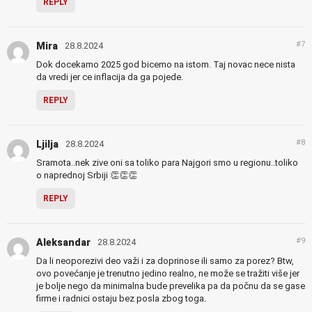
REPLY
#7
Mira
28.8.2024
Dok docekamo 2025 god bicemo na istom. Taj novac nece nista
da vredi jer ce inflacija da ga pojede.
REPLY
#8
Ljilja
28.8.2024
Sramota..nek zive oni sa toliko para Najgori smo u regionu..toliko
o naprednoj Srbiji 👏👏👏
REPLY
#9
Aleksandar
28.8.2024
Da li neoporezivi deo važi i za doprinose ili samo za porez? Btw,
ovo povećanje je trenutno jedino realno, ne može se tražiti više jer
je bolje nego da minimalna bude prevelika pa da počnu da se gase
firme i radnici ostaju bez posla zbog toga.