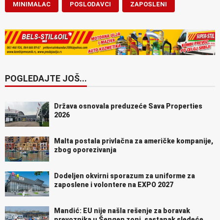
MINIMALAC
POSLODAVCI
ZAPOSLENI
POGLEDAJTE JOŠ...
Država osnovala preduzeće Sava Properties
2026
Malta postala privlačna za američke kompanije,
zbog oporezivanja
Dodeljen okvirni sporazum za uniforme za
zaposlene i volontere na EXPO 2027
Mandić: EU nije našla rešenje za boravak
prevoznika u Šengen zoni, sastanak sledeće