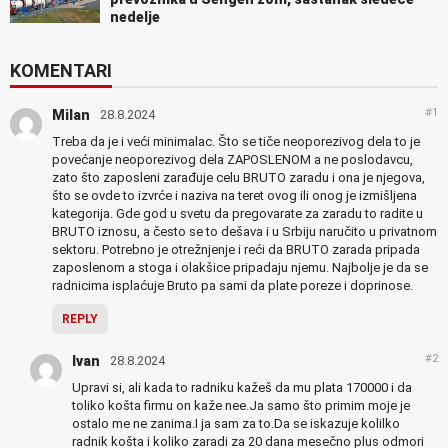
nedelje
KOMENTARI
#1
Milan
28.8.2024
Treba da je i veći minimalac. Što se tiče neoporezivog dela to je
povećanje neoporezivog dela ZAPOSLENOM a ne poslodavcu,
zato što zaposleni zarađuje celu BRUTO zaradu i ona je njegova,
što se ovde to izvrće i naziva na teret ovog ili onog je izmišljena
kategorija. Gde god u svetu da pregovarate za zaradu to radite u
BRUTO iznosu, a često se to dešava i u Srbiju naručito u privatnom
sektoru. Potrebno je otrežnjenje i reći da BRUTO zarada pripada
zaposlenom a stoga i olakšice pripadaju njemu. Najbolje je da se
radnicima isplaćuje Bruto pa sami da plate poreze i doprinose.
REPLY
#2
Ivan
28.8.2024
Upravi si, ali kada to radniku kažeš da mu plata 170000 i da
toliko košta firmu on kaže nee.Ja samo što primim moje je
ostalo me ne zanima.I ja sam za to.Da se iskazuje kolilko
radnik košta i koliko zaradi za 20 dana mesečno plus odmori