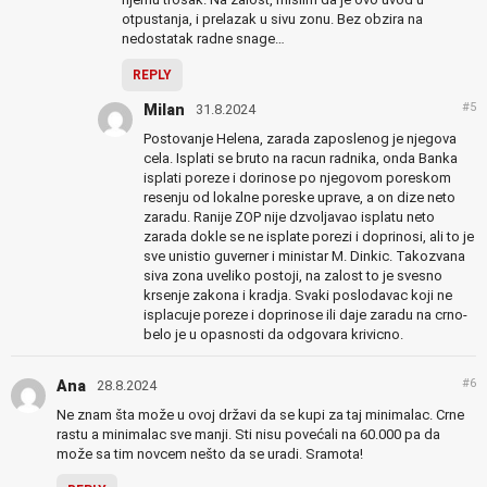
otpustanja, i prelazak u sivu zonu. Bez obzira na
nedostatak radne snage…
REPLY
#5
Milan
31.8.2024
Postovanje Helena, zarada zaposlenog je njegova
cela. Isplati se bruto na racun radnika, onda Banka
isplati poreze i dorinose po njegovom poreskom
resenju od lokalne poreske uprave, a on dize neto
zaradu. Ranije ZOP nije dzvoljavao isplatu neto
zarada dokle se ne isplate porezi i doprinosi, ali to je
sve unistio guverner i ministar M. Dinkic. Takozvana
siva zona uveliko postoji, na zalost to je svesno
krsenje zakona i kradja. Svaki poslodavac koji ne
isplacuje poreze i doprinose ili daje zaradu na crno-
belo je u opasnosti da odgovara krivicno.
#6
Ana
28.8.2024
Ne znam šta može u ovoj državi da se kupi za taj minimalac. Crne
rastu a minimalac sve manji. Sti nisu povećali na 60.000 pa da
može sa tim novcem nešto da se uradi. Sramota!