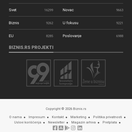
Svet
Novac
16299
9663
Biznis
U fokusu
9262
9221
EU
Poslovanje
8285
6988
BIZNIS.RS PROJEKTI
Copyright © 2026 Biznis.rs
O nama
Impresum
Kontakt
Marketing
Politika privatnosti
Uslovi korišćenja
Newsletter
Magazin arhiva
Pretplata