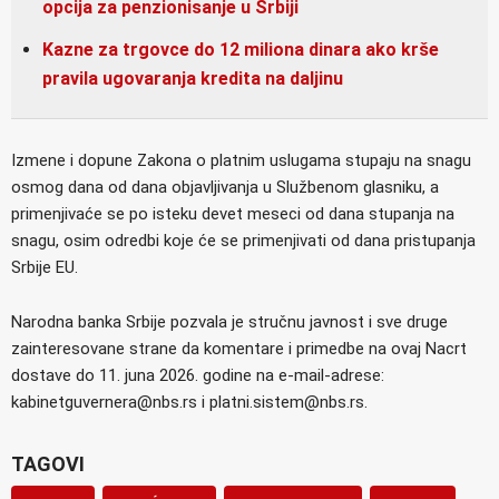
opcija za penzionisanje u Srbiji
Kazne za trgovce do 12 miliona dinara ako krše
pravila ugovaranja kredita na daljinu
Izmene i dopune Zakona o platnim uslugama stupaju na snagu
osmog dana od dana objavljivanja u Službenom glasniku, a
primenjivaće se po isteku devet meseci od dana stupanja na
snagu, osim odredbi koje će se primenjivati od dana pristupanja
Srbije EU.
Narodna banka Srbije pozvala je stručnu javnost i sve druge
zainteresovane strane da komentare i primedbe na ovaj Nacrt
dostave do 11. juna 2026. godine na e-mail-adrese:
kabinetguvernera@nbs.rs i platni.sistem@nbs.rs.
TAGOVI