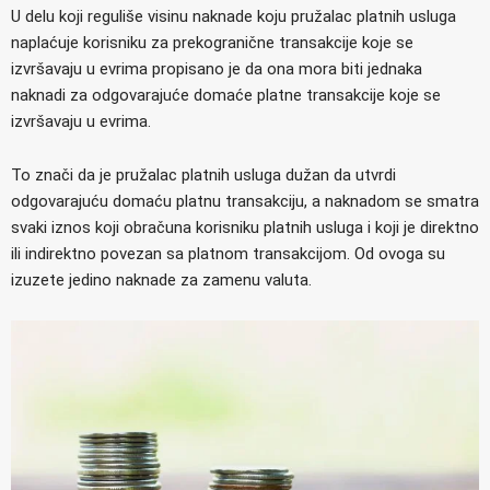
U delu koji reguliše visinu naknade koju pružalac platnih usluga
naplaćuje korisniku za prekogranične transakcije koje se
izvršavaju u evrima propisano je da ona mora biti jednaka
naknadi za odgovarajuće domaće platne transakcije koje se
izvršavaju u evrima.
To znači da je pružalac platnih usluga dužan da utvrdi
odgovarajuću domaću platnu transakciju, a naknadom se smatra
svaki iznos koji obračuna korisniku platnih usluga i koji je direktno
ili indirektno povezan sa platnom transakcijom. Od ovoga su
izuzete jedino naknade za zamenu valuta.