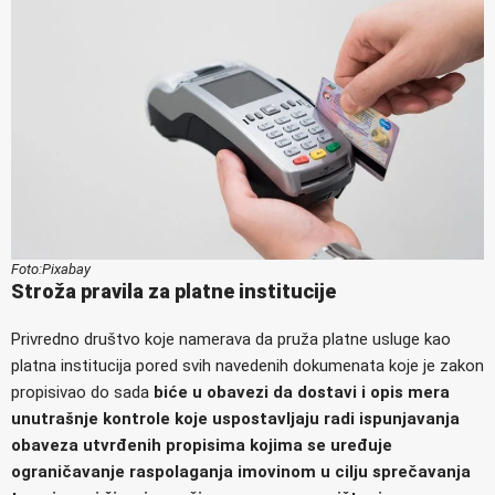
Foto:Pixabay
Stroža pravila za platne institucije
Privredno društvo koje namerava da pruža platne usluge kao
platna institucija pored svih navedenih dokumenata koje je zakon
propisivao do sada
biće u obavezi da dostavi i opis mera
unutrašnje kontrole koje uspostavljaju radi ispunjavanja
obaveza utvrđenih propisima kojima se uređuje
ograničavanje raspolaganja imovinom u cilju sprečavanja