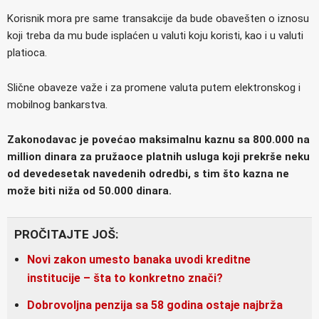
Korisnik mora pre same transakcije da bude obavešten o iznosu
koji treba da mu bude isplaćen u valuti koju koristi, kao i u valuti
platioca.
Slične obaveze važe i za promene valuta putem elektronskog i
mobilnog bankarstva.
Zakonodavac je povećao maksimalnu kaznu sa 800.000 na
million dinara za pružaoce platnih usluga koji prekrše neku
od devedesetak navedenih odredbi, s tim što kazna ne
može biti niža od 50.000 dinara.
PROČITAJTE JOŠ:
Novi zakon umesto banaka uvodi kreditne
institucije – šta to konkretno znači?
Dobrovoljna penzija sa 58 godina ostaje najbrža