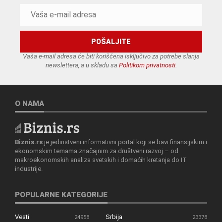
Vaša e-mail adresa će biti korišćena isključivo za potrebe slanja
newslettera, a u skladu sa
Politikom privatnosti
.
O NAMA
Biznis.rs
je jedinstveni informativni portal koji se bavi finansijskim i
ekonomskim temama značajnim za društveni razvoj – od
makroekonomskih analiza svetskih i domaćih kretanja do IT
industrije.
POPULARNE KATEGORIJE
Vesti
Srbija
24958
23378