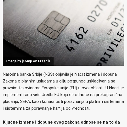
Image by jcomp on Freepik
Narodna banka Srbije (NBS) objavila je Nacrt izmena i dopuna
Zakona o platnim uslugama u cilju potpunog usklađivanja sa
pravnim tekovinama Evropske unije (EU) u ovoj oblasti. U Nacrt je
implementirano više Uredbi EU koja se odnose na prekogranična
plaćanja, SEPA, kao i konačnosti poravnanja u platnim sistemima
i sistemima za poravnanje hartija od vrednosti.
Ključne izmene i dopune ovog zakona odnose se na to da