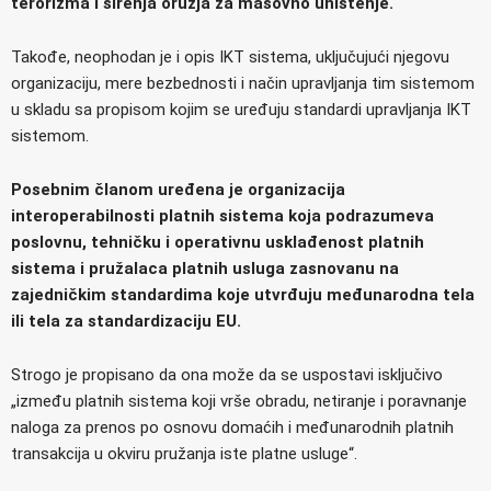
terorizma i širenja oružja za masovno uništenje.
Takođe, neophodan je i opis IKT sistema, uključujući njegovu
organizaciju, mere bezbednosti i način upravljanja tim sistemom
u skladu sa propisom kojim se uređuju standardi upravljanja IKT
sistemom.
Posebnim članom uređena je organizacija
interoperabilnosti platnih sistema koja podrazumeva
poslovnu, tehničku i operativnu usklađenost platnih
sistema i pružalaca platnih usluga zasnovanu na
zajedničkim standardima koje utvrđuju međunarodna tela
ili tela za standardizaciju EU.
Strogo je propisano da ona može da se uspostavi isključivo
„između platnih sistema koji vrše obradu, netiranje i poravnanje
naloga za prenos po osnovu domaćih i međunarodnih platnih
transakcija u okviru pružanja iste platne usluge“.