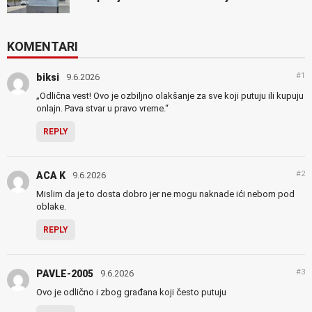
KOMENTARI
#1
biksi
9.6.2026
„Odlična vest! Ovo je ozbiljno olakšanje za sve koji putuju ili kupuju
onlajn. Pava stvar u pravo vreme.“
REPLY
#2
ACA K
9.6.2026
Mislim da je to dosta dobro jer ne mogu naknade ići nebom pod
oblake.
REPLY
#3
PAVLE-2005
9.6.2026
Ovo je odlično i zbog građana koji često putuju