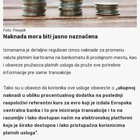
Foto: Freepik
Naknada mora biti jasno naznačena
Izmenama je detaljno regulisan iznos naknade za promenu
valuta platnim karticama na bankomatu ili prodajnom mestu, kao
i obaveze pružaoca platnih usluga da pruže sve potrebne
informacije pre same transakcije.
Tako su u obavezi da korisnika ove usluge obaveste o
„ukupnoj
naknadi u obliku procentualnog dodatka na poslednji
raspoloživi referentni kurs za evro koji je izdala Evropska
centralna banka i to pre iniciranja transakcije i to na
razumljiv i lako dostupan način na elektronskoj platformi
koja je široko dostupna i lako pristupačna korisnicima
platnih usluga“.