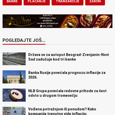
BANKE
PLAĆANJE
TRANSAKCIJE
ZAKON
POGLEDAJTE JOŠ...
Država se za autoput Beograd-Zrenjanin-Novi
Sad zadužuje kod tri banke
Banka Rusije povećala prognozu inflacije za
2026.
NLB Grupa povećala redovne prihode za šest
odsto u drugom tromesečju
Vođena potražnjom ili ponudom? Kako
kompanije trenutno vide inflaciju