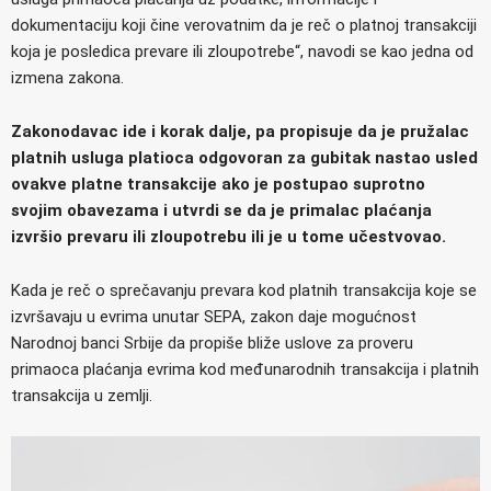
dokumentaciju koji čine verovatnim da je reč o platnoj transakciji
koja je posledica prevare ili zloupotrebe“, navodi se kao jedna od
izmena zakona.
Zakonodavac ide i korak dalje, pa propisuje da je pružalac
platnih usluga platioca odgovoran za gubitak nastao usled
ovakve platne transakcije ako je postupao suprotno
svojim obavezama i utvrdi se da je primalac plaćanja
izvršio prevaru ili zloupotrebu ili je u tome učestvovao.
Kada je reč o sprečavanju prevara kod platnih transakcija koje se
izvršavaju u evrima unutar SEPA, zakon daje mogućnost
Narodnoj banci Srbije da propiše bliže uslove za proveru
primaoca plaćanja evrima kod međunarodnih transakcija i platnih
transakcija u zemlji.