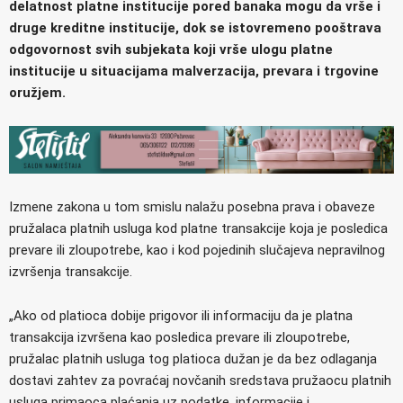
delatnost platne institucije pored banaka mogu da vrše i
druge kreditne institucije, dok se istovremeno pooštrava
odgovornost svih subjekata koji vrše ulogu platne
institucije u situacijama malverzacija, prevara i trgovine
oružjem.
Izmene zakona u tom smislu nalažu posebna prava i obaveze
pružalaca platnih usluga kod platne transakcije koja je posledica
prevare ili zloupotrebe, kao i kod pojedinih slučajeva nepravilnog
izvršenja transakcije.
„Ako od platioca dobije prigovor ili informaciju da je platna
transakcija izvršena kao posledica prevare ili zloupotrebe,
pružalac platnih usluga tog platioca dužan je da bez odlaganja
dostavi zahtev za povraćaj novčanih sredstava pružaocu platnih
usluga primaoca plaćanja uz podatke, informacije i