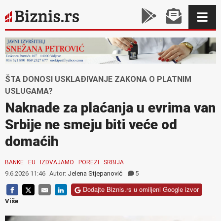
ŠTA DONOSI USKLAĐIVANJE ZAKONA O PLATNIM
USLUGAMA?
Naknade za plaćanja u evrima van
Srbije ne smeju biti veće od
domaćih
BANKE
EU
IZDVAJAMO
POREZI
SRBIJA
9.6.2026 11:46
Autor:
Jelena Stjepanović
5
Dodajte Biznis.rs u omiljeni Google izvor
Više