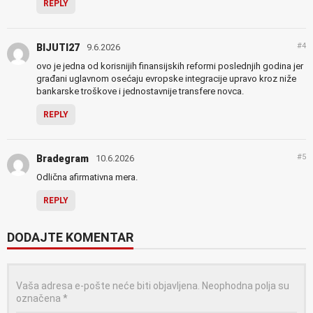
REPLY
#4
BIJUTI27
9.6.2026
ovo je jedna od korisnijih finansijskih reformi poslednjih godina jer
građani uglavnom osećaju evropske integracije upravo kroz niže
bankarske troškove i jednostavnije transfere novca.
REPLY
#5
Bradegram
10.6.2026
Odlična afirmativna mera.
REPLY
DODAJTE KOMENTAR
Vaša adresa e-pošte neće biti objavljena.
Neophodna polja su
označena
*