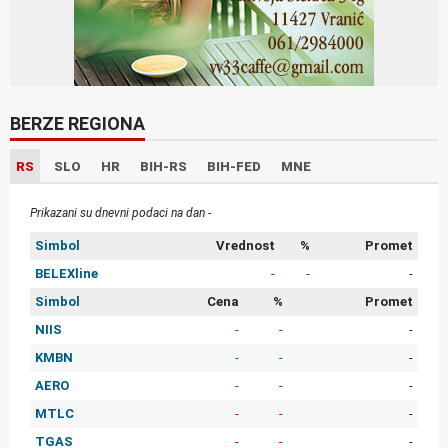
BERZE REGIONA
RS
SLO
HR
BIH-RS
BIH-FED
MNE
Prikazani su dnevni podaci na dan -
Simbol
Vrednost
%
Promet
BELEXline
-
-
-
Simbol
Cena
%
Promet
NIIS
-
-
-
KMBN
-
-
-
AERO
-
-
-
MTLC
-
-
-
TGAS
-
-
-