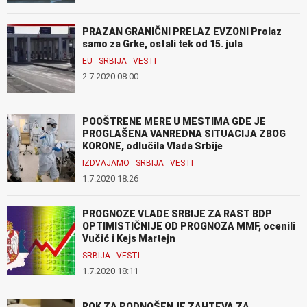
PRAZAN GRANIČNI PRELAZ EVZONI Prolaz
samo za Grke, ostali tek od 15. jula
EU
SRBIJA
VESTI
2.7.2020 08:00
POOŠTRENE MERE U MESTIMA GDE JE
PROGLAŠENA VANREDNA SITUACIJA ZBOG
KORONE, odlučila Vlada Srbije
IZDVAJAMO
SRBIJA
VESTI
1.7.2020 18:26
PROGNOZE VLADE SRBIJE ZA RAST BDP
OPTIMISTIČNIJE OD PROGNOZA MMF, ocenili
Vučić i Kejs Martejn
SRBIJA
VESTI
1.7.2020 18:11
ROK ZA PODNOŠENJE ZAHTEVA ZA