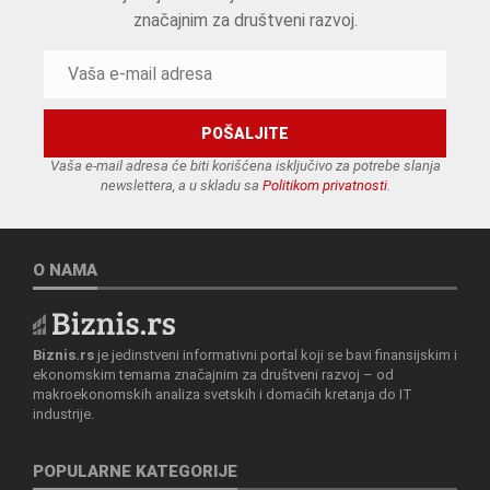
značajnim za društveni razvoj.
Vaša e-mail adresa će biti korišćena isključivo za potrebe slanja
newslettera, a u skladu sa
Politikom privatnosti
.
O NAMA
Biznis.rs
je jedinstveni informativni portal koji se bavi finansijskim i
ekonomskim temama značajnim za društveni razvoj – od
makroekonomskih analiza svetskih i domaćih kretanja do IT
industrije.
POPULARNE KATEGORIJE