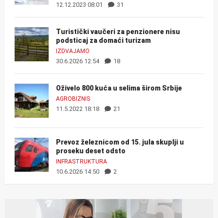
12.12.2023 08:01
31
Turistički vaučeri za penzionere nisu
podsticaj za domaći turizam
IZDVAJAMO
30.6.2026 12:54
18
Oživelo 800 kuća u selima širom Srbije
AGROBIZNIS
11.5.2022 18:18
21
Prevoz železnicom od 15. jula skuplji u
proseku deset odsto
INFRASTRUKTURA
10.6.2026 14:50
2