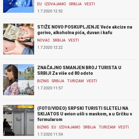
EU
IZDVAJAMO
SRBIJA
VESTI
1.7.2020 12:52
STIŽE NOVO POSKUPLJENJE Veće akcize na
gorivo, alkoholna pića, duvan i kafu
NOVAC
SRBIJA
VESTI
1.7.2020 12:22
ZNAČAJNO SMANJEN BROJ TURISTA U
SRBIJI Za više od 80 odsto
BIZNIS
SRBIJA
TURIZAM
VESTI
1.7.2020 11:57
(FOTO/VIDEO) SRPSKI TURISTI SLETELI NA
SKIJATOS U avion ušli s maskom, a u Grčku s
formularom
BIZNIS
EU
IZDVAJAMO
SRBIJA
TURIZAM
VESTI
1.7.2020 11:54