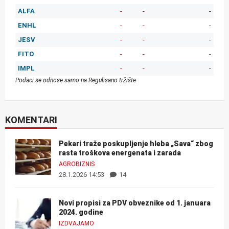
ALFA
-
-
-
ENHL
-
-
-
JESV
-
-
-
FITO
-
-
-
IMPL
-
-
-
Podaci se odnose samo na Regulisano tržište
KOMENTARI
Pekari traže poskupljenje hleba „Sava“ zbog
rasta troškova energenata i zarada
AGROBIZNIS
28.1.2026 14:53
14
Novi propisi za PDV obveznike od 1. januara
2024. godine
IZDVAJAMO