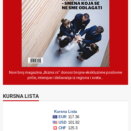
Novi broj magazina „Biznis.rs” donosi brojne ekskluzivne poslovne
priče, intervjue i dešavanja iz regiona i sveta…
KURSNA LISTA