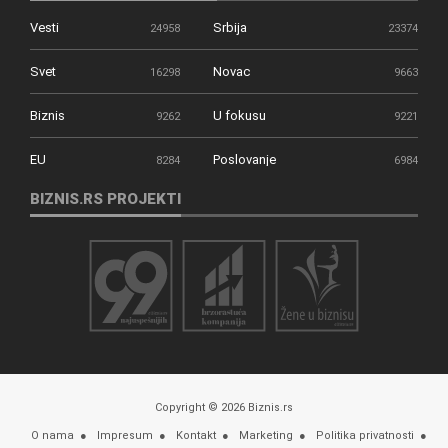
Vesti
Srbija
24958
23374
Svet
Novac
16298
9663
Biznis
U fokusu
9262
9221
EU
Poslovanje
8284
6984
BIZNIS.RS PROJEKTI
Copyright © 2026 Biznis.rs
O nama
Impresum
Kontakt
Marketing
Politika privatnosti