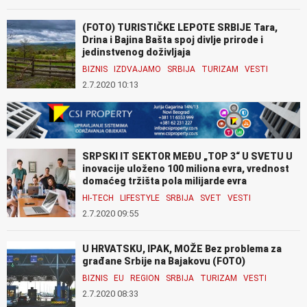
(FOTO) TURISTIČKE LEPOTE SRBIJE Tara,
Drina i Bajina Bašta spoj divlje prirode i
jedinstvenog doživljaja
BIZNIS
IZDVAJAMO
SRBIJA
TURIZAM
VESTI
2.7.2020 10:13
SRPSKI IT SEKTOR MEĐU „TOP 3“ U SVETU U
inovacije uloženo 100 miliona evra, vrednost
domaćeg tržišta pola milijarde evra
HI-TECH
LIFESTYLE
SRBIJA
SVET
VESTI
2.7.2020 09:55
U HRVATSKU, IPAK, MOŽE Bez problema za
građane Srbije na Bajakovu (FOTO)
BIZNIS
EU
REGION
SRBIJA
TURIZAM
VESTI
2.7.2020 08:33