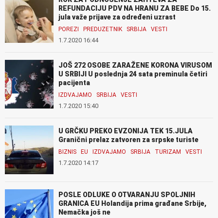
REFUNDACIJU PDV NA HRANU ZA BEBE Do 15.
jula važe prijave za određeni uzrast
POREZI
PREDUZETNIK
SRBIJA
VESTI
1.7.2020 16:44
JOŠ 272 OSOBE ZARAŽENE KORONA VIRUSOM
U SRBIJI U poslednja 24 sata preminula četiri
pacijenta
IZDVAJAMO
SRBIJA
VESTI
1.7.2020 15:40
U GRČKU PREKO EVZONIJA TEK 15.JULA
Granični prelaz zatvoren za srpske turiste
BIZNIS
EU
IZDVAJAMO
SRBIJA
TURIZAM
VESTI
1.7.2020 14:17
POSLE ODLUKE O OTVARANJU SPOLJNIH
GRANICA EU Holandija prima građane Srbije,
Nemačka još ne