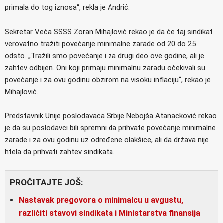
primala do tog iznosa“, rekla je Andrić.
Sekretar Veća SSSS Zoran Mihajlović rekao je da će taj sindikat
verovatno tražiti povećanje minimalne zarade od 20 do 25
odsto. „Tražili smo povećanje i za drugi deo ove godine, ali je
zahtev odbijen. Oni koji primaju minimalnu zaradu očekivali su
povećanje i za ovu godinu obzirom na visoku inflaciju“, rekao je
Mihajlović.
Predstavnik Unije poslodavaca Srbije Nebojša Atanacković rekao
je da su poslodavci bili spremni da prihvate povećanje minimalne
zarade i za ovu godinu uz određene olakšice, ali da država nije
htela da prihvati zahtev sindikata.
PROČITAJTE JOŠ:
Nastavak pregovora o minimalcu u avgustu,
različiti stavovi sindikata i Ministarstva finansija