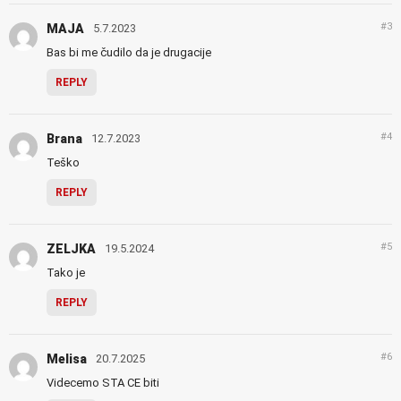
#3
MAJA
5.7.2023
Bas bi me čudilo da je drugacije
REPLY
#4
Brana
12.7.2023
Teško
REPLY
#5
ZELJKA
19.5.2024
Tako je
REPLY
#6
Melisa
20.7.2025
Videcemo STA CE biti