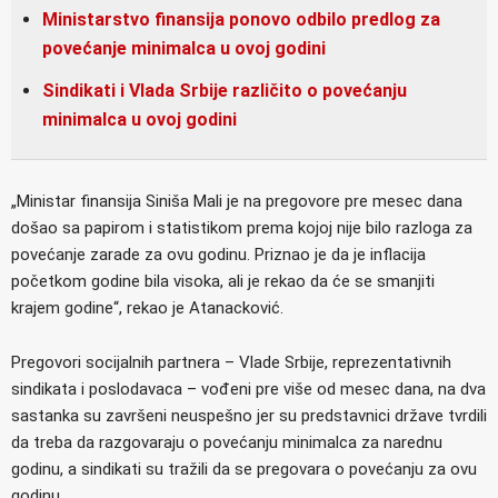
Ministarstvo finansija ponovo odbilo predlog za
povećanje minimalca u ovoj godini
Sindikati i Vlada Srbije različito o povećanju
minimalca u ovoj godini
„Ministar finansija Siniša Mali je na pregovore pre mesec dana
došao sa papirom i statistikom prema kojoj nije bilo razloga za
povećanje zarade za ovu godinu. Priznao je da je inflacija
početkom godine bila visoka, ali je rekao da će se smanjiti
krajem godine“, rekao je Atanacković.
Pregovori socijalnih partnera – Vlade Srbije, reprezentativnih
sindikata i poslodavaca – vođeni pre više od mesec dana, na dva
sastanka su završeni neuspešno jer su predstavnici države tvrdili
da treba da razgovaraju o povećanju minimalca za narednu
godinu, a sindikati su tražili da se pregovara o povećanju za ovu
godinu.