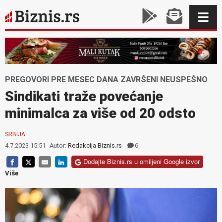
PREGOVORI PRE MESEC DANA ZAVRŠENI NEUSPEŠNO
Sindikati traže povećanje
minimalca za više od 20 odsto
SRBIJA
4.7.2023 15:51
Autor:
Redakcija Biznis.rs
6
Dodajte Biznis.rs u omiljeni Google izvor
Više