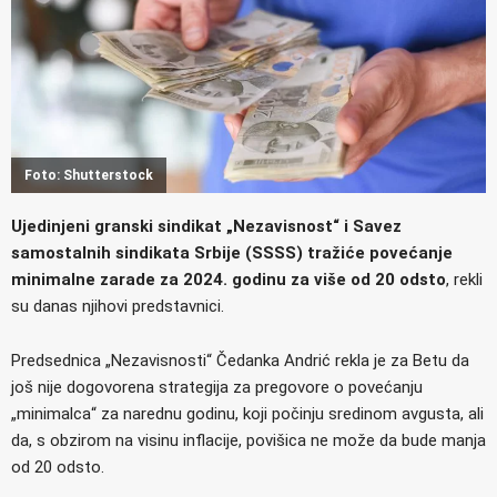
Foto: Shutterstock
Ujedinjeni granski sindikat „Nezavisnost“ i Savez
samostalnih sindikata Srbije (SSSS) tražiće povećanje
minimalne zarade za 2024. godinu za više od 20 odsto
, rekli
su danas njihovi predstavnici.
Predsednica „Nezavisnosti“ Čedanka Andrić rekla je za Betu da
još nije dogovorena strategija za pregovore o povećanju
„minimalca“ za narednu godinu, koji počinju sredinom avgusta, ali
da, s obzirom na visinu inflacije, povišica ne može da bude manja
od 20 odsto.