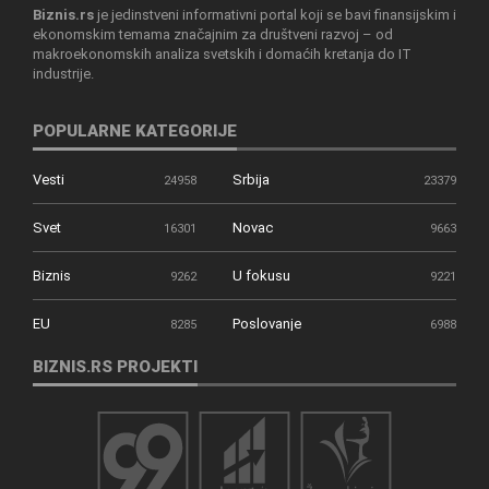
Biznis.rs
je jedinstveni informativni portal koji se bavi finansijskim i
ekonomskim temama značajnim za društveni razvoj – od
makroekonomskih analiza svetskih i domaćih kretanja do IT
industrije.
POPULARNE KATEGORIJE
Vesti
Srbija
24958
23379
Svet
Novac
16301
9663
Biznis
U fokusu
9262
9221
EU
Poslovanje
8285
6988
BIZNIS.RS PROJEKTI