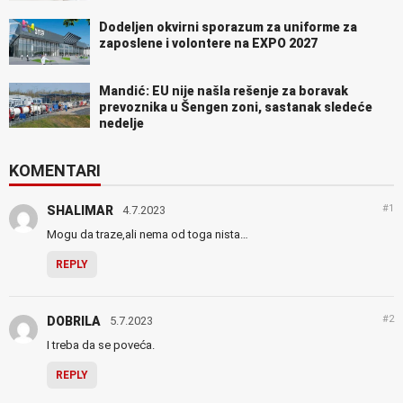
Dodeljen okvirni sporazum za uniforme za
zaposlene i volontere na EXPO 2027
Mandić: EU nije našla rešenje za boravak
prevoznika u Šengen zoni, sastanak sledeće
nedelje
KOMENTARI
#1
SHALIMAR
4.7.2023
Mogu da traze,ali nema od toga nista…
REPLY
#2
DOBRILA
5.7.2023
I treba da se poveća.
REPLY