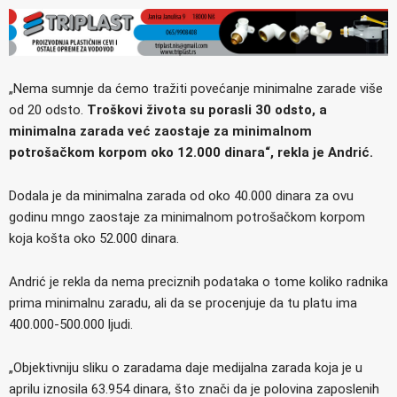
„Nema sumnje da ćemo tražiti povećanje minimalne zarade više
od 20 odsto.
Troškovi života su porasli 30 odsto, a
minimalna zarada već zaostaje za minimalnom
potrošačkom korpom oko 12.000 dinara“, rekla je Andrić.
Dodala je da minimalna zarada od oko 40.000 dinara za ovu
godinu mngo zaostaje za minimalnom potrošačkom korpom
koja košta oko 52.000 dinara.
Andrić je rekla da nema preciznih podataka o tome koliko radnika
prima minimalnu zaradu, ali da se procenjuje da tu platu ima
400.000-500.000 ljudi.
„Objektivniju sliku o zaradama daje medijalna zarada koja je u
aprilu iznosila 63.954 dinara, što znači da je polovina zaposlenih