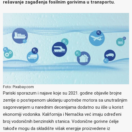
rešavanje zagađenja fosilnim gorivima u transportu.
Foto: Pixabay.com
Pariski sporazum i najave koje su 2021. godine objavile brojne
zemlje o postepenom ukidanju upotrebe motora sa unutrašnjim
sagorevanjem u narednim decenijama dodatno su išle u korist
ekonomiji vodonika. Кalifornija i Nemačka već imaju određeni
broj vodoničnih benzinskih stanica. Vodonične gorivne ćelije
takođe mogu da skladište višak energije proizvedene iz