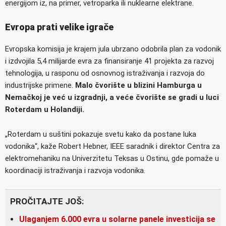
energijom iz, na primer, vetroparka ili nuklearne elektrane.
Evropa prati velike igrače
Evropska komisija je krajem jula ubrzano odobrila plan za vodonik
i izdvojila 5,4 milijarde evra za finansiranje 41 projekta za razvoj
tehnologija, u rasponu od osnovnog istraživanja i razvoja do
industrijske primene.
Malo čvorište u blizini Hamburga u
Nemačkoj je već u izgradnji, a veće čvorište se gradi u luci
Roterdam u Holandiji.
„Roterdam u suštini pokazuje svetu kako da postane luka
vodonika“, kaže Robert Hebner, IEEE saradnik i direktor Centra za
elektromehaniku na Univerzitetu Teksas u Ostinu, gde pomaže u
koordinaciji istraživanja i razvoja vodonika.
PROČITAJTE JOŠ:
Ulaganjem 6.000 evra u solarne panele investicija se