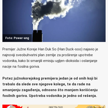
Foto: Power-eng
Premijer Južne Koreje Han Duk So (Han Duck-soo) najavio je
najnoviji sveobuhvatni plan zemlje za proširenje upotrebe
vodonika, kako bi smanjili emisiju ugljen-dioksida i oslanjanje
nacije na fosilna goriva.
Potez južnokorejskog premijera jedan je od onih koji bi
trebalo da slede sve njegove kolege, te da rade na
smanjenju zagađenja, odnosno što manjem korišćenju
fosilnih goriva. Upotreba vodonika je jedno od rešenja.