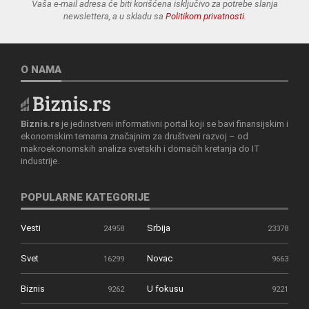
Vaša e-mail adresa će biti korišćena isključivo za potrebe slanja
newslettera, a u skladu sa
Politikom privatnosti
.
O NAMA
Biznis.rs
je jedinstveni informativni portal koji se bavi finansijskim i
ekonomskim temama značajnim za društveni razvoj – od
makroekonomskih analiza svetskih i domaćih kretanja do IT
industrije.
POPULARNE KATEGORIJE
Vesti
Srbija
24958
23378
Svet
Novac
16299
9663
Biznis
U fokusu
9262
9221