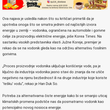
Ova najava je usledila nakon što su kritičari primetili da je
upotreba onoga što se smatra jednim od najčistijih izvora
energije u zemlji – vodonika, ograničena na automobile i gorivne
ćelije za proizvodnju električne energije, piše Korea Times. Na
sastanku visokih predstavnika vlasti Južne Koreje, premijer je
rekao da se na vodonik gleda kao na održivu alternativu fosilnim
gorivima.
„Proces proizvodnje vodonika uključuje korišćenje vode, pa je
ključno da industrija vodonika jasno stavi do znanja da ne utiče
negativno na njenu bezbednost ili na druge industrije koje koriste
‘tešku’ vodu“, rekao je Han Duk So.
Potreba za alternativama čiste energije kako bi se smanjio uticaj
klimatskih promena podstiče nas da posmatramo vodonik kao
potencijalno novog nosioca energije.