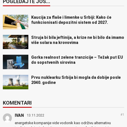
POGLEDAJTE JOŠ...
Kaucija za flaše i limenke u Srbiji: Kako će
funkcionisati depozitni sistem od 2027.
Struja bi bila jeftinija, a krize ne bi bilo da imamo
više solara na krovovima
Gorka realnost zelene tranzicije – Težak put EU
do sopstvenih sirovina
Prvu nuklearku Srbija bi mogla da dobije posle
2040. godine
KOMENTARI
#1
IVAN
13.11.2022
energetske kompanije vide vodonik kao održivu alternativu