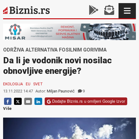
ODRŽIVA ALTERNATIVA FOSILNIM GORIVIMA
Da li je vodonik novi nosilac
obnovljive energije?
EKOLOGIJA
EU
SVET
13.11.2022 14:47
Autor:
Miljan Paunović
9
Dodajte Biznis.rs u omiljeni Google izvor
Više