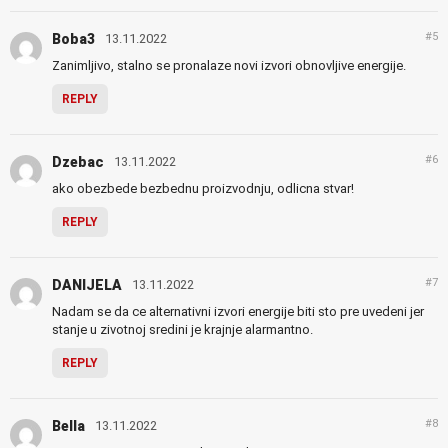
#5
Boba3
13.11.2022
Zanimljivo, stalno se pronalaze novi izvori obnovljive energije.
REPLY
#6
Dzebac
13.11.2022
ako obezbede bezbednu proizvodnju, odlicna stvar!
REPLY
#7
DANIJELA
13.11.2022
Nadam se da ce alternativni izvori energije biti sto pre uvedeni jer
stanje u zivotnoj sredini je krajnje alarmantno.
REPLY
#8
Bella
13.11.2022