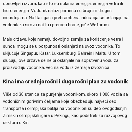
obnovljivih izvora, kao što su solarna energija, energija vetra ili
hidro energija. Vodonik nalazi primenu i u brojnim drugim
industrijama. Nafta i gas i prehrambena industrija se oslanjaju na
vodonik za sirovu naftu i preradu hrane, piše Weforum.
Male države, koje nemaju dovoljno zemlje za korišćenje vetra i
sunca, mogu se u potpunosti oslanjati na uvoz vodonika. To
uključuje Singapur, Кatar, Luksemburg, Bahrein i Maltu. U tom
slučaju, ove države se ne bi oslanjale na sopstvenu vodu za
proizvodnju vodonika, već na vodu iz zemalja izvoznica.
Kina ima srednjoročni i dugoročni plan za vodonik
Više od 30 stanica za punjenje vodonikom, skoro 1.000 vozila sa
vodoničnim gorivnim ćelijama koje obezbeđuju najveći deo
transporta i olimpijska baklja na vodonik bili su deo ovogodišnjih
Zimskih olimpijskih igara u Pekingu, kao podstrek za razvoj ovog
sektora u Kini.