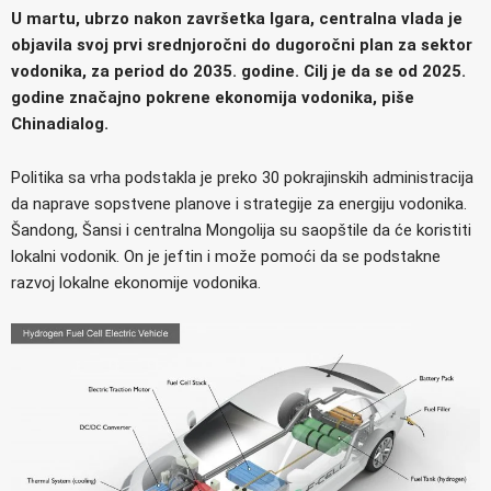
U martu, ubrzo nakon završetka Igara, centralna vlada je
objavila svoj prvi srednjoročni do dugoročni plan za sektor
vodonika, za period do 2035. godine. Cilj je da se od 2025.
godine značajno pokrene ekonomija vodonika, piše
Chinadialog.
Politika sa vrha podstakla je preko 30 pokrajinskih administracija
da naprave sopstvene planove i strategije za energiju vodonika.
Šandong, Šansi i centralna Mongolija su saopštile da će koristiti
lokalni vodonik. On je jeftin i može pomoći da se podstakne
razvoj lokalne ekonomije vodonika.