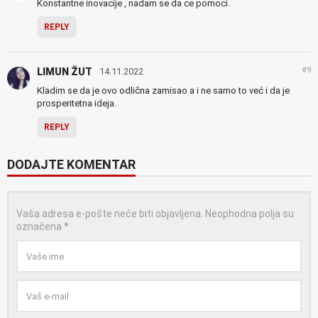
Konstantne inovacije , nadam se da ce pomoci.
REPLY
#9
LIMUN ŽUT
14.11.2022
Kladim se da je ovo odlična zamisao a i ne samo to već i da je
prosperitetna ideja.
REPLY
DODAJTE KOMENTAR
Vaša adresa e-pošte neće biti objavljena.
Neophodna polja su
označena
*