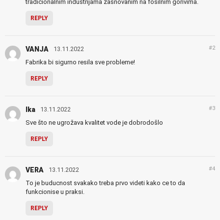
tradicionalnim industrijama zasnovanim na fosilnim gorivima.
REPLY
#2
VANJA
13.11.2022
Fabrika bi sigurno resila sve probleme!
REPLY
#3
Ika
13.11.2022
Sve što ne ugrožava kvalitet vode je dobrodošlo
REPLY
#4
VERA
13.11.2022
To je buducnost svakako treba prvo videti kako ce to da
funkcionise u praksi.
REPLY