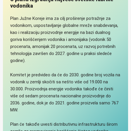
vodonika
Plan Južne Koreje ima za cilj proširenje potražnje za
vodonikom, uspostavljanje globalne mreže snabdevanja,
kao i realizaciju proizvodnje energije na bazi dualnog
goriva korišćenjem vodonika i amonijaka (vodonik 50
procenata, amonijak 20 procenata, uz razvoj potrebnih
tehnologija završen do 2027. godine u praksi sledeće
godine).
Komitet je predvideo da će do 2030. godine broj vozila na
vodonik u zemlji skočiti sa nešto više od 19.000 na
30.000. Proizvodnja energije vodonika takođe će činiti
više od sedam procenata nacionalne proizvodnje do
2036. godine, dok je do 2021. godine proizvela samo 767
MW.
Plan će takođe uvesti distributivnu infrastrukturu širom