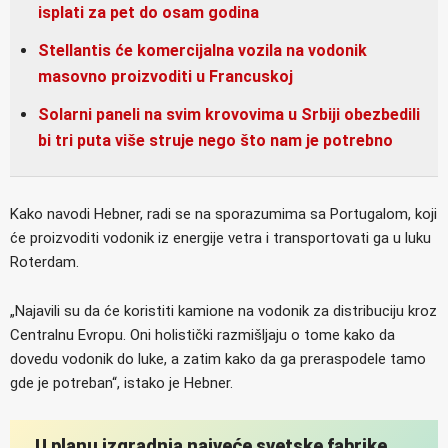
isplati za pet do osam godina
Stellantis će komercijalna vozila na vodonik
masovno proizvoditi u Francuskoj
Solarni paneli na svim krovovima u Srbiji obezbedili
bi tri puta više struje nego što nam je potrebno
Kako navodi Hebner, radi se na sporazumima sa Portugalom, koji
će proizvoditi vodonik iz energije vetra i transportovati ga u luku
Roterdam.
„Najavili su da će koristiti kamione na vodonik za distribuciju kroz
Centralnu Evropu. Oni holistički razmišljaju o tome kako da
dovedu vodonik do luke, a zatim kako da ga preraspodele tamo
gde je potreban“, istako je Hebner.
U planu izgradnja najveće svetske fabrike