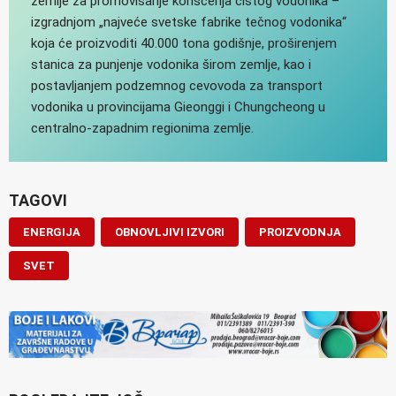
zemlje za promovisanje korišćenja čistog vodonika –
izgradnjom „najveće svetske fabrike tečnog vodonika“
koja će proizvoditi 40.000 tona godišnje, proširenjem
stanica za punjenje vodonika širom zemlje, kao i
postavljanjem podzemnog cevovoda za transport
vodonika u provincijama Gieonggi i Chungcheong u
centralno-zapadnim regionima zemlje.
TAGOVI
ENERGIJA
OBNOVLJIVI IZVORI
PROIZVODNJA
SVET