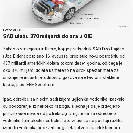
Foto: AFDC
SAD ulažu 370 milijardi dolara u OIE
Zakon o smanjenju inflacije, koji je predsednik SAD Džo Bajden
(Joe Biden) potpisao 16. avgusta, propisuje novu potrošnju od
437 milijardi američkih dolara tokom deset godina, od čega je
oko 370 milijardi dolara usmereno na širok spektar mera za
smanjenje industrija, odnosno gasova sa efektom staklene
bašte, piše IEEE Spectrum.
Ipak, odredbe sa niskim sadržajem ugljenika-vodonika izazvale
su podozrenje, iz nekoliko razloga, a jedna je da je izdvojeno
prilično više novca od potrebnog. Drugi je da su odredbe o
vodoniku tehnološki neutralne, što znači da ne postoji razlika
između vodonika proizvedenog elektrolizom sa električnom