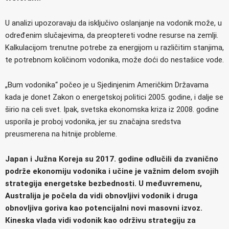
U analizi upozoravaju da isključivo oslanjanje na vodonik može, u
određenim slučajevima, da preoptereti vodne resurse na zemlji.
Kalkulacijom trenutne potrebe za energijom u različitim stanjima,
te potrebnom količinom vodonika, može doći do nestašice vode.
„Bum vodonika“ počeo je u Sjedinjenim Američkim Državama
kada je donet Zakon o energetskoj politici 2005. godine, i dalje se
širio na celi svet. Ipak, svetska ekonomska kriza iz 2008. godine
usporila je proboj vodonika, jer su značajna sredstva
preusmerena na hitnije probleme.
Japan i Južna Кoreja su 2017. godine odlučili da zvanično
podrže ekonomiju vodonika i učine je važnim delom svojih
strategija energetske bezbednosti. U međuvremenu,
Australija je počela da vidi obnovljivi vodonik i druga
obnovljiva goriva kao potencijalni novi masovni izvoz.
Кineska vlada vidi vodonik kao održivu strategiju za