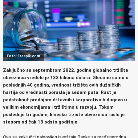
Foto: Freepik.com
Zaključno sa septembrom 2022. godine globalno tržište
obveznica vredelo je 133 biliona dolara. Gledano samo u
poslednjih 40 godina, vrednost tržišta ovih dužničkih
hartija od vrednosti porasla je sedam puta. Rast je
podstaknut prodajom državnih i korporativnih dugova u
velikim ekonomijama i tržištima u razvoju. Tokom
poslednje tri godine, kinesko tržište obveznica raslo je
stopom od čak 13 odsto godišnje.
Ovo su zaključci najnovijeg izveštaja Banke za međunarodna