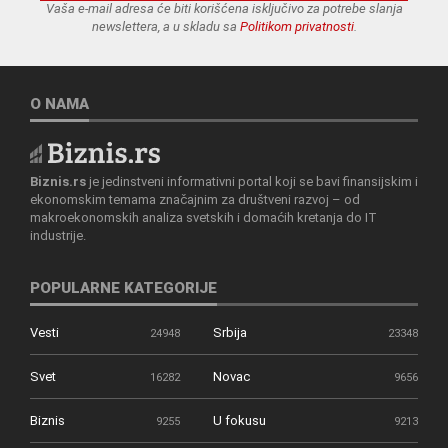
Vaša e-mail adresa će biti korišćena isključivo za potrebe slanja
newslettera, a u skladu sa
Politikom privatnosti
.
O NAMA
Biznis.rs
je jedinstveni informativni portal koji se bavi finansijskim i
ekonomskim temama značajnim za društveni razvoj – od
makroekonomskih analiza svetskih i domaćih kretanja do IT
industrije.
POPULARNE KATEGORIJE
Vesti
Srbija
24948
23348
Svet
Novac
16282
9656
Biznis
U fokusu
9255
9213