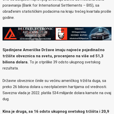
poravnanja (Bank for International Settlements – BIS), sa
obrađenim statističkim podacima na kraju trećeg kvartala prošle
godine.
Sjedinjene Američke Države imaju najveće pojedinačno
tržište obveznica na svetu, procenjeno na više od 51,3
biliona dolara.
To je otprilike 39 odsto ukupnog svetskog
rezultata.
Državne obveznice činile su većinu američkog tržišta duga, sa
preko 26 biliona dolara u neotplaćenim hartijama od vrednosti.
Savezna vlada je 2022. platila 534 milijarde dolara kamate na ovaj
dug.
Kina je druga, sa 16 odsto ukupnog svetskog tržišta i 20,9