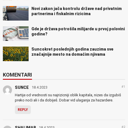
Novi zakon jača kontrolu države nad privatnim
partnerima i fiskalnim rizicima
Gde je država potrošila milijarde u prvoj polovini
godine?
Suncokret poslednjih godina zauzima sve
značajnije mesto na domaćim njivama
KOMENTARI
#1
SUNCE
18.4.2023
Hartije od vrednosti su najrizicniji oblik kapitala, nizes da izgubiš
preko noći ali i da dobiješ. Dobar vid ulaganja za hazardere.
REPLY
#2
SHALIMAR
18.4.2023