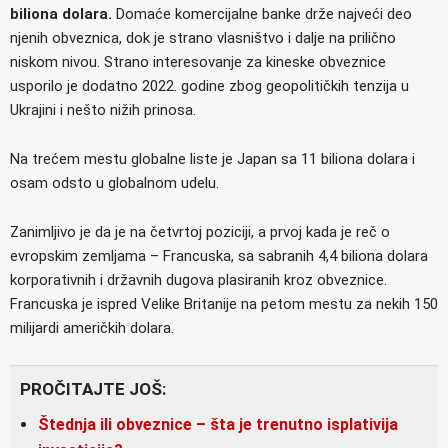
biliona dolara.
Domaće komercijalne banke drže najveći deo
njenih obveznica, dok je strano vlasništvo i dalje na prilično
niskom nivou. Strano interesovanje za kineske obveznice
usporilo je dodatno 2022. godine zbog geopolitičkih tenzija u
Ukrajini i nešto nižih prinosa.
Na trećem mestu globalne liste je Japan sa 11 biliona dolara i
osam odsto u globalnom udelu.
Zanimljivo je da je na četvrtoj poziciji, a prvoj kada je reč o
evropskim zemljama – Francuska, sa sabranih 4,4 biliona dolara
korporativnih i državnih dugova plasiranih kroz obveznice.
Francuska je ispred Velike Britanije na petom mestu za nekih 150
milijardi američkih dolara.
PROČITAJTE JOŠ:
Štednja ili obveznice – šta je trenutno isplativija