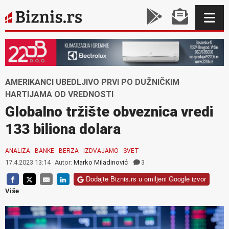
AMERIKANCI UBEDLJIVO PRVI PO DUŽNIČKIM
HARTIJAMA OD VREDNOSTI
Globalno tržište obveznica vredi
133 biliona dolara
ANALIZA
BANKE
BERZA
IZDVAJAMO
SVET
17.4.2023 13:14
Autor:
Marko Miladinović
3
Dodajte Biznis.rs u omiljeni Google izvor
Više