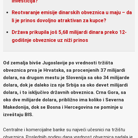
investicija?
Reotvaranje emisije dinarskih obveznica u maju – da
li je prinos dovoljno atraktivan za kupce?
Država prikupila još 5,68 milijardi dinara preko 12-
godišnje obveznice uz niži prinos
Od zemalja bivše Jugoslavije po vrednosti tržišta
obveznica prva je Hrvatska, sa procenjenih 37 milijardi
dolara, na drugom mestu je Slovenija sa oko 34 milijarde
dolara, dok je daleko iza nje Srbija sa oko devet milijardi
dolara, i to isključivo državnih obveznica. Crna Gora, sa
oko dve milijarde dolara, približno ima koliko i Severna
Makedonija, dok se Bosna i Hercegovina ne pominje u
izveštaju BIS.
Centralne i komercijalne banke su najveći učesnici na tržištu
obveznica. Poslednjih godinu dana vrednost obveznica padala je