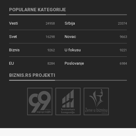
POPULARNE KATEGORIJE
Vesti
Srbija
24958
23374
Svet
Novac
16298
9663
Biznis
U fokusu
9262
9221
EU
Poslovanje
8284
6984
BIZNIS.RS PROJEKTI