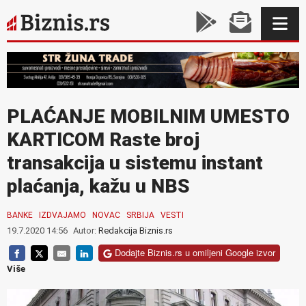
PLAĆANJE MOBILNIM UMESTO
KARTICOM Raste broj
transakcija u sistemu instant
plaćanja, kažu u NBS
BANKE
IZDVAJAMO
NOVAC
SRBIJA
VESTI
19.7.2020 14:56
Autor:
Redakcija Biznis.rs
Dodajte Biznis.rs u omiljeni Google izvor
Više