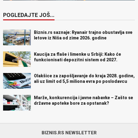
POGLEDAJTE JOŠ...
Biznis.rs saznaje: Ryanair trajno obustavlja sve
letove iz Niša od zime 2026. godine
Kaucija za flaše i limenke u Srbiji: Kako će
funkcionisati depozitni sistem od 2027.
Olakšice za zapošljavanje do kraja 2028. godine,
ali uz limit od 5,5 miliona evra po poslodavcu
Marže, konkurencija i javne nabavke – Zašto se
državne apoteke bore za opstanak?
BIZNIS.RS NEWSLETTER