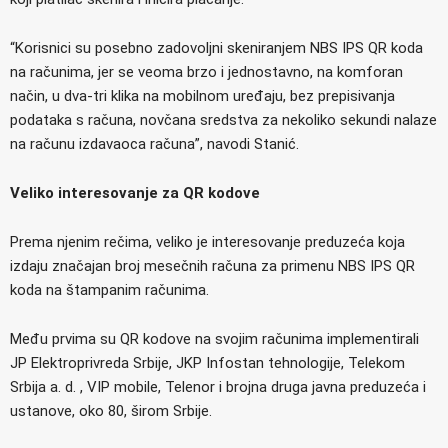
“Korisnici su posebno zadovoljni skeniranjem NBS IPS QR koda
na računima, jer se veoma brzo i jednostavno, na komforan
način, u dva-tri klika na mobilnom uređaju, bez prepisivanja
podataka s računa, novčana sredstva za nekoliko sekundi nalaze
na računu izdavaoca računa”, navodi Stanić.
Veliko interesovanje za QR kodove
Prema njenim rečima, veliko je interesovanje preduzeća koja
izdaju značajan broj mesečnih računa za primenu NBS IPS QR
koda na štampanim računima.
Među prvima su QR kodove na svojim računima implementirali
JP Elektroprivreda Srbije, JKP Infostan tehnologije, Telekom
Srbija a. d. , VIP mobile, Telenor i brojna druga javna preduzeća i
ustanove, oko 80, širom Srbije.