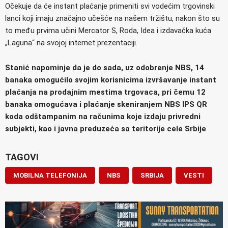
Očekuje da će instant plaćanje primeniti svi vodećim trgovinski
lanci koji imaju značajno učešće na našem tržištu, nakon što su
to među prvima učini Mercator S, Roda, Idea i izdavačka kuća
„Laguna“ na svojoj internet prezentaciji.
Stanić napominje da je do sada, uz odobrenje NBS, 14
banaka omogućilo svojim korisnicima izvršavanje instant
plaćanja na prodajnim mestima trgovaca, pri čemu 12
banaka omogućava i plaćanje skeniranjem NBS IPS QR
koda odštampanim na računima koje izdaju privredni
subjekti, kao i javna preduzeća sa teritorije cele Srbije
.
TAGOVI
MOBILNA TELEFONIJA
NBS
SRBIJA
VESTI