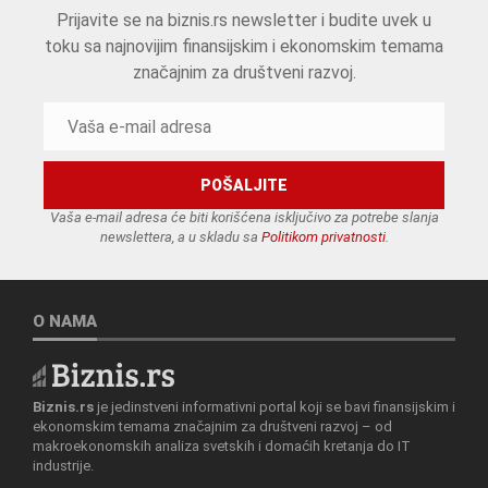
Prijavite se na biznis.rs newsletter i budite uvek u
toku sa najnovijim finansijskim i ekonomskim temama
značajnim za društveni razvoj.
Vaša e-mail adresa će biti korišćena isključivo za potrebe slanja
newslettera, a u skladu sa
Politikom privatnosti
.
O NAMA
Biznis.rs
je jedinstveni informativni portal koji se bavi finansijskim i
ekonomskim temama značajnim za društveni razvoj – od
makroekonomskih analiza svetskih i domaćih kretanja do IT
industrije.