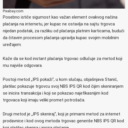
Pixabay.com
Posebno ističe sigurnost kao važan element ovakvog načina
plaćanja na internetu, jer kupac ne ostavlja na sajtu trgovca
nijedan podatak, za razliku od plaćanja platnim karticama, budući
da čitavim procesom plaćanja upravlja kupac svojim mobilnim
uređajem.
Kaže da se kod instant plaćanja trgovac odlučuje za metod koji
mu najviše odgovara.
Postoji metod „IPS pokaži“, u kom slučaju, objašnjava Stanić,
platilac pokazuje trgovcu svoj NBS IPS QR kod čijim skeniranjem
se inicira transakcija i koji se pokazao najefikasnijim kod
trgovaca koji imaju veliki promet potrošača.
Drugi metod je „IPS skeniraj“, koji je primarni metod za internet
prodavnice i kod ovog metoda trgovac generiše NBS IPS QR kod
koji platilac skenira i inicira plaćanje.