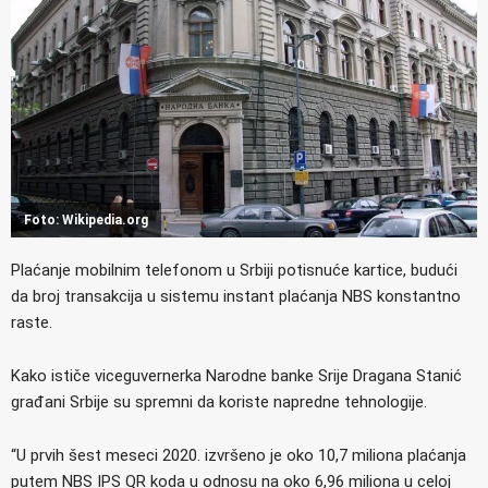
Foto: Wikipedia.org
Plaćanje mobilnim telefonom u Srbiji potisnuće kartice, budući
da broj transakcija u sistemu instant plaćanja NBS konstantno
raste.
Kako ističe viceguvernerka Narodne banke Srije Dragana Stanić
građani Srbije su spremni da koriste napredne tehnologije.
“U prvih šest meseci 2020. izvršeno je oko 10,7 miliona plaćanja
putem NBS IPS QR koda u odnosu na oko 6,96 miliona u celoj