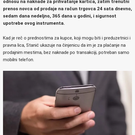
odnosu na naknade za prihvatanje kartica, zatim trenutni
prenos novca od prodaje na račun trgovca 24 sata dnevno,
sedam dana nedeljno, 365 dana u godini, i sigurnost
upotrebe ovog instrumenta.
Kad je reč o prednostima za kupce, koji mogu biti i preduzetnici i
pravna lica, Stanić ukazuje na činjenicu da im je za plaćanje na
prodajnim mestima, bez naknade po transakciji, potreban samo
mobilni telefon.