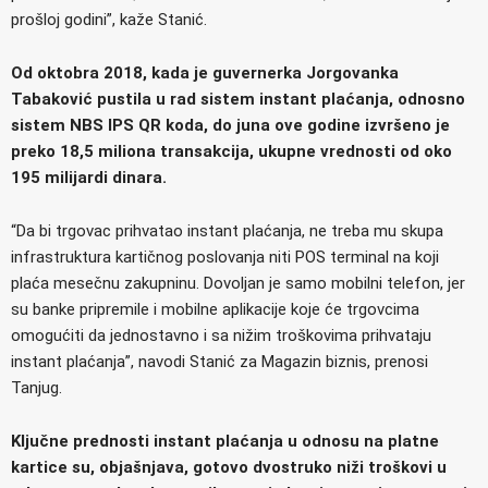
prošloj godini”, kaže Stanić.
Od oktobra 2018, kada je guvernerka Jorgovanka
Tabaković pustila u rad sistem instant plaćanja, odnosno
sistem NBS IPS QR koda, do juna ove godine izvršeno je
preko 18,5 miliona transakcija, ukupne vrednosti od oko
195 milijardi dinara.
“Da bi trgovac prihvatao instant plaćanja, ne treba mu skupa
infrastruktura kartičnog poslovanja niti POS terminal na koji
plaća mesečnu zakupninu. Dovoljan je samo mobilni telefon, jer
su banke pripremile i mobilne aplikacije koje će trgovcima
omogućiti da jednostavno i sa nižim troškovima prihvataju
instant plaćanja”, navodi Stanić za Magazin biznis, prenosi
Tanjug.
Ključne prednosti instant plaćanja u odnosu na platne
kartice su, objašnjava, gotovo dvostruko niži troškovi u