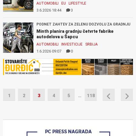
AUTOMOBILI
EU
LIFESTYLE
3.6.2026 18:44
3
PODNET ZAHTEV ZA ZELENU DOZVOLU ZA GRADNJU
Minth planira gradnju četvrte fabrike
autodelova u Šapcu
AUTOMOBILI
INVESTICIJE
SRBIJA
1.6.2026 09:07
0
1
2
3
4
5
…
118