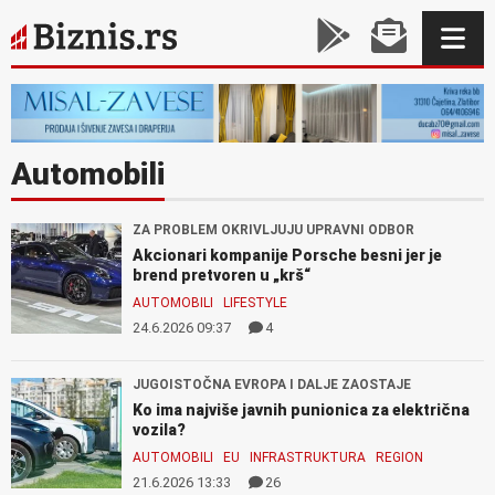
Automobili
ZA PROBLEM OKRIVLJUJU UPRAVNI ODBOR
Akcionari kompanije Porsche besni jer je
brend pretvoren u „krš“
AUTOMOBILI
LIFESTYLE
24.6.2026 09:37
4
JUGOISTOČNA EVROPA I DALJE ZAOSTAJE
Ko ima najviše javnih punionica za električna
vozila?
AUTOMOBILI
EU
INFRASTRUKTURA
REGION
21.6.2026 13:33
26