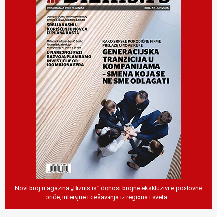
Novi broj magazina „Biznis.rs” donosi brojne ekskluzivne poslovne
priče, intervjue i dešavanja iz regiona i sveta…