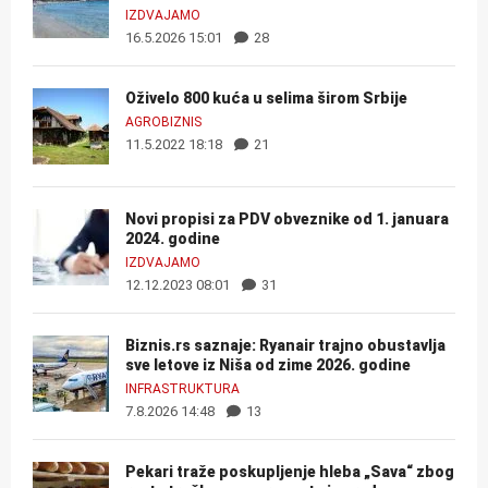
IZDVAJAMO
16.5.2026 15:01
28
Oživelo 800 kuća u selima širom Srbije
AGROBIZNIS
11.5.2022 18:18
21
Novi propisi za PDV obveznike od 1. januara
2024. godine
IZDVAJAMO
12.12.2023 08:01
31
Biznis.rs saznaje: Ryanair trajno obustavlja
sve letove iz Niša od zime 2026. godine
INFRASTRUKTURA
7.8.2026 14:48
13
Pekari traže poskupljenje hleba „Sava“ zbog