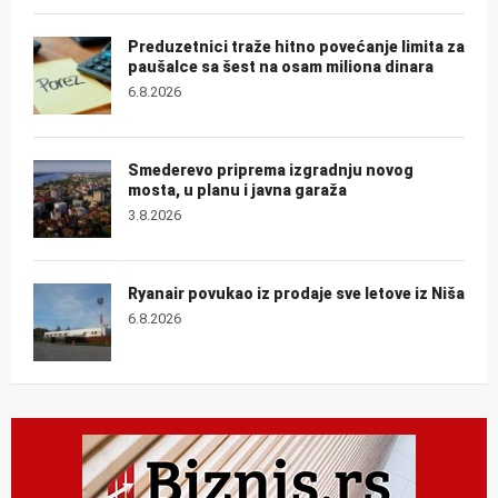
Preduzetnici traže hitno povećanje limita za
paušalce sa šest na osam miliona dinara
6.8.2026
Smederevo priprema izgradnju novog
mosta, u planu i javna garaža
3.8.2026
Ryanair povukao iz prodaje sve letove iz Niša
6.8.2026