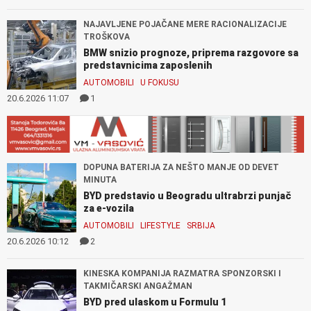
NAJAVLJENE POJAČANE MERE RACIONALIZACIJE
TROŠKOVA
BMW snizio prognoze, priprema razgovore sa
predstavnicima zaposlenih
AUTOMOBILI
U FOKUSU
20.6.2026 11:07
1
DOPUNA BATERIJA ZA NEŠTO MANJE OD DEVET
MINUTA
BYD predstavio u Beogradu ultrabrzi punjač
za e-vozila
AUTOMOBILI
LIFESTYLE
SRBIJA
20.6.2026 10:12
2
KINESKA KOMPANIJA RAZMATRA SPONZORSKI I
TAKMIČARSKI ANGAŽMAN
BYD pred ulaskom u Formulu 1