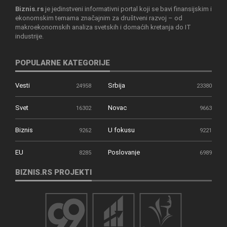
Biznis.rs
je jedinstveni informativni portal koji se bavi finansijskim i
ekonomskim temama značajnim za društveni razvoj – od
makroekonomskih analiza svetskih i domaćih kretanja do IT
industrije.
POPULARNE KATEGORIJE
Vesti
Srbija
24958
23380
Svet
Novac
16302
9663
Biznis
U fokusu
9262
9221
EU
Poslovanje
8285
6989
BIZNIS.RS PROJEKTI