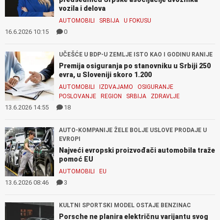
vozila i delova
AUTOMOBILI
SRBIJA
U FOKUSU
16.6.2026 10:15
0
UČEŠĆE U BDP-U ZEMLJE ISTO KAO I GODINU RANIJE
Premija osiguranja po stanovniku u Srbiji 250
evra, u Sloveniji skoro 1.200
AUTOMOBILI
IZDVAJAMO
OSIGURANJE
POSLOVANJE
REGION
SRBIJA
ZDRAVLJE
13.6.2026 14:55
18
AUTO-KOMPANIJE ŽELE BOLJE USLOVE PRODAJE U
EVROPI
Najveći evropski proizvođači automobila traže
pomoć EU
AUTOMOBILI
EU
13.6.2026 08:46
3
KULTNI SPORTSKI MODEL OSTAJE BENZINAC
Porsche ne planira električnu varijantu svog