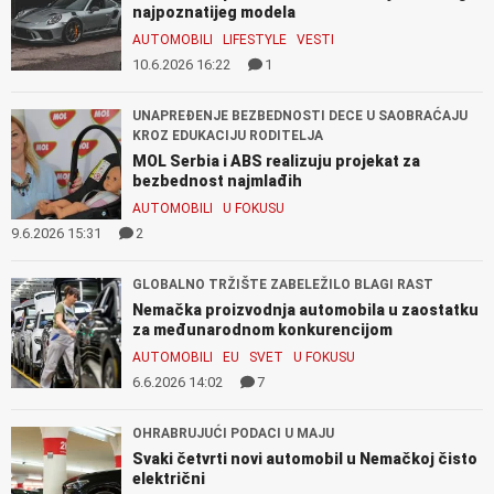
najpoznatijeg modela
AUTOMOBILI
LIFESTYLE
VESTI
10.6.2026 16:22
1
UNAPREĐENJE BEZBEDNOSTI DECE U SAOBRAĆAJU
KROZ EDUKACIJU RODITELJA
MOL Serbia i ABS realizuju projekat za
bezbednost najmlađih
AUTOMOBILI
U FOKUSU
9.6.2026 15:31
2
GLOBALNO TRŽIŠTE ZABELEŽILO BLAGI RAST
Nemačka proizvodnja automobila u zaostatku
za međunarodnom konkurencijom
AUTOMOBILI
EU
SVET
U FOKUSU
6.6.2026 14:02
7
OHRABRUJUĆI PODACI U MAJU
Svaki četvrti novi automobil u Nemačkoj čisto
električni