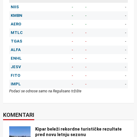
NIIS
-
-
-
KMBN
-
-
-
AERO
-
-
-
MTLC
-
-
-
TGAS
-
-
-
ALFA
-
-
-
ENHL
-
-
-
JESV
-
-
-
FITO
-
-
-
IMPL
-
-
-
Podaci se odnose samo na Regulisano tržište
KOMENTARI
Kipar beleži rekordne turističke rezultate
pred novu letnju sezonu