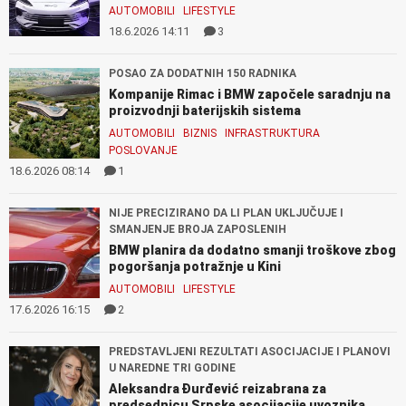
AUTOMOBILI
LIFESTYLE
18.6.2026 14:11
3
POSAO ZA DODATNIH 150 RADNIKA
Kompanije Rimac i BMW započele saradnju na
proizvodnji baterijskih sistema
AUTOMOBILI
BIZNIS
INFRASTRUKTURA
POSLOVANJE
18.6.2026 08:14
1
NIJE PRECIZIRANO DA LI PLAN UKLJUČUJE I
SMANJENJE BROJA ZAPOSLENIH
BMW planira da dodatno smanji troškove zbog
pogoršanja potražnje u Kini
AUTOMOBILI
LIFESTYLE
17.6.2026 16:15
2
PREDSTAVLJENI REZULTATI ASOCIJACIJE I PLANOVI
U NAREDNE TRI GODINE
Aleksandra Đurđević reizabrana za
predsednicu Srpske asocijacije uvoznika