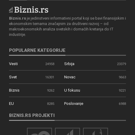
Biznis.rs
je jedinstveni informativni portal koji se bavi finansijskim i
ekonomskim temama značajnim za društveni razvoj – od
makroekonomskih analiza svetskih i domaćih kretanja do IT
industrije.
POPULARNE KATEGORIJE
Vesti
Srbija
24958
23379
Svet
Novac
16301
9663
Biznis
U fokusu
9262
9221
EU
Poslovanje
8285
6988
BIZNIS.RS PROJEKTI