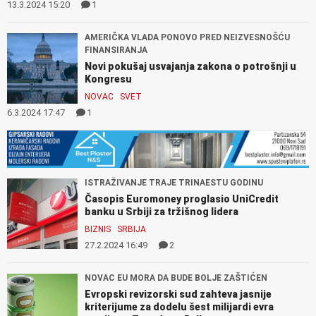
13.3.2024 15:20
1
AMERIČKA VLADA PONOVO PRED NEIZVESNOŠĆU
FINANSIRANJA
Novi pokušaj usvajanja zakona o potrošnji u
Kongresu
NOVAC
SVET
6.3.2024 17:47
1
ISTRAŽIVANJE TRAJE TRINAESTU GODINU
Časopis Euromoney proglasio UniCredit
banku u Srbiji za tržišnog lidera
BIZNIS
SRBIJA
27.2.2024 16:49
2
NOVAC EU MORA DA BUDE BOLJE ZAŠTIĆEN
Evropski revizorski sud zahteva jasnije
kriterijume za dodelu šest milijardi evra