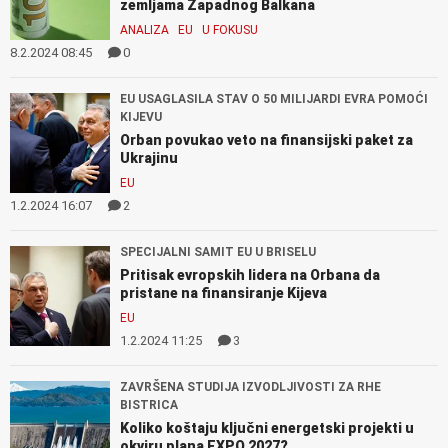
zemljama Zapadnog Balkana
ANALIZA
EU
U FOKUSU
8.2.2024 08:45
0
EU USAGLASILA STAV O 50 MILIJARDI EVRA POMOĆI
KIJEVU
Orban povukao veto na finansijski paket za
Ukrajinu
EU
1.2.2024 16:07
2
SPECIJALNI SAMIT EU U BRISELU
Pritisak evropskih lidera na Orbana da
pristane na finansiranje Kijeva
EU
1.2.2024 11:25
3
ZAVRŠENA STUDIJA IZVODLJIVOSTI ZA RHE
BISTRICA
Koliko koštaju ključni energetski projekti u
okviru plana EXPO 2027?