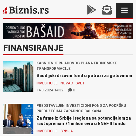
FINANSIRANJE
KAŠNJENJE RIJADOVOG PLANA EKONOMSKE
TRANSFORMACIJE
Saudijski državni fond u potrazi za gotovinom
INVESTICIJE
NOVAC
SVET
14.3.2024 14:32
0
PREDSTAVLJEN INVESTICIONI FOND ZA PODRŠKU
PREDUZEĆIMA ZAPADNOG BALKANA
Za firme iz Srbije i regiona sa potencijalom za
rast spreman 71 milion evra u ENEF II fondu
INVESTICIJE
SRBIJA