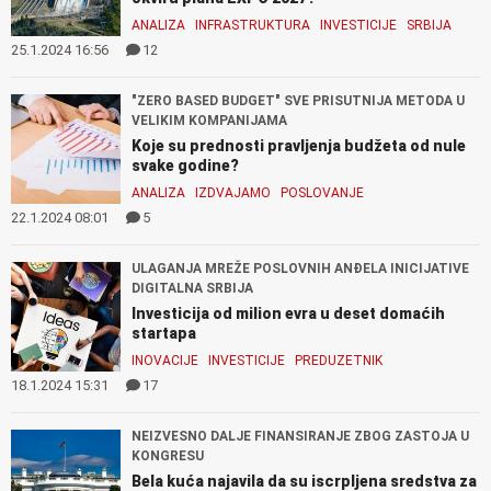
ANALIZA
INFRASTRUKTURA
INVESTICIJE
SRBIJA
25.1.2024 16:56
12
"ZERO BASED BUDGET" SVE PRISUTNIJA METODA U
VELIKIM KOMPANIJAMA
Koje su prednosti pravljenja budžeta od nule
svake godine?
ANALIZA
IZDVAJAMO
POSLOVANJE
22.1.2024 08:01
5
ULAGANJA MREŽE POSLOVNIH ANĐELA INICIJATIVE
DIGITALNA SRBIJA
Investicija od milion evra u deset domaćih
startapa
INOVACIJE
INVESTICIJE
PREDUZETNIK
18.1.2024 15:31
17
NEIZVESNO DALJE FINANSIRANJE ZBOG ZASTOJA U
KONGRESU
Bela kuća najavila da su iscrpljena sredstva za