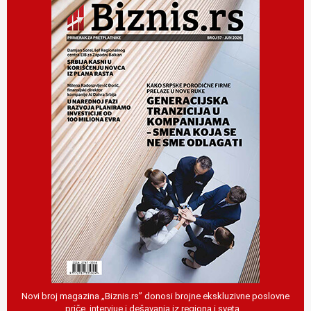
Novi broj magazina „Biznis.rs” donosi brojne ekskluzivne poslovne
priče, intervjue i dešavanja iz regiona i sveta…