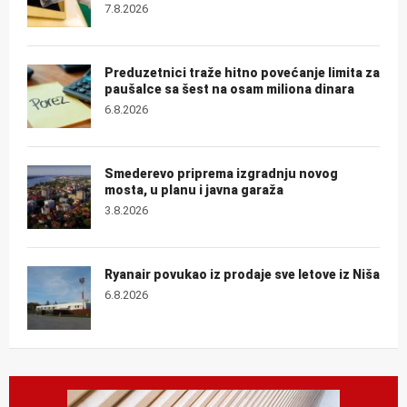
7.8.2026
Preduzetnici traže hitno povećanje limita za
paušalce sa šest na osam miliona dinara
6.8.2026
Smederevo priprema izgradnju novog
mosta, u planu i javna garaža
3.8.2026
Ryanair povukao iz prodaje sve letove iz Niša
6.8.2026