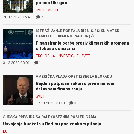
pomoć Ukrajini
SVET
VESTI
20.12.2023 16:47
2
ISTRAŽIVANJE PORTALA BIZNIS.RS: KLIMATSKI
SAMITI UJEDINJENIH NACIJA (2)
Finansiranje borbe protiv klimatskih promena
u fokusu domaćina
EKOLOGIJA
INVESTICIJE
SVET
3.12.2023 08:01
11
AMERIČKA VLADA OPET IZBEGLA BLOKADU
Bajden potpisao zakon o privremenom
državnom finansiranju
SVET
17.11.2023 10:18
0
SUDSKA PRESUDA SA DALEKOSEŽNIM POSLEDICAMA
Usvajanje budžeta u Berlinu pod znakom pitanja
EU