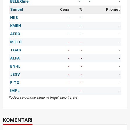
BELEXline
-
-
-
Simbol
Cena
%
Promet
NIIS
-
-
-
KMBN
-
-
-
AERO
-
-
-
MTLC
-
-
-
TGAS
-
-
-
ALFA
-
-
-
ENHL
-
-
-
JESV
-
-
-
FITO
-
-
-
IMPL
-
-
-
Podaci se odnose samo na Regulisano tržište
KOMENTARI