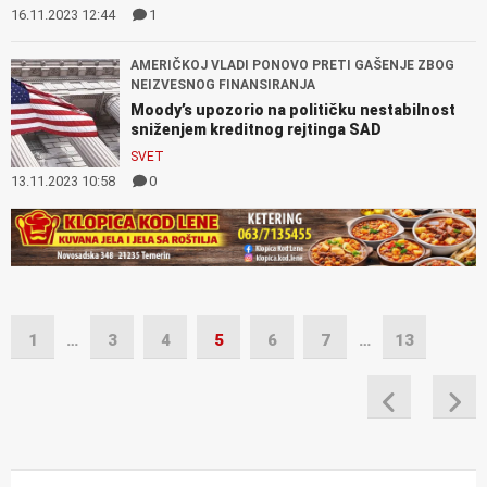
16.11.2023 12:44
1
AMERIČKOJ VLADI PONOVO PRETI GAŠENJE ZBOG
NEIZVESNOG FINANSIRANJA
Moody’s upozorio na političku nestabilnost
sniženjem kreditnog rejtinga SAD
SVET
13.11.2023 10:58
0
1
…
3
4
5
6
7
…
13