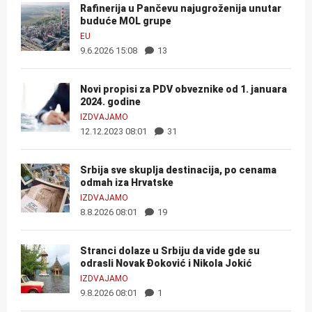
Rafinerija u Pančevu najugroženija unutar
buduće MOL grupe
EU
9.6.2026 15:08
13
Novi propisi za PDV obveznike od 1. januara
2024. godine
IZDVAJAMO
12.12.2023 08:01
31
Srbija sve skuplja destinacija, po cenama
odmah iza Hrvatske
IZDVAJAMO
8.8.2026 08:01
19
Stranci dolaze u Srbiju da vide gde su
odrasli Novak Đoković i Nikola Jokić
IZDVAJAMO
9.8.2026 08:01
1