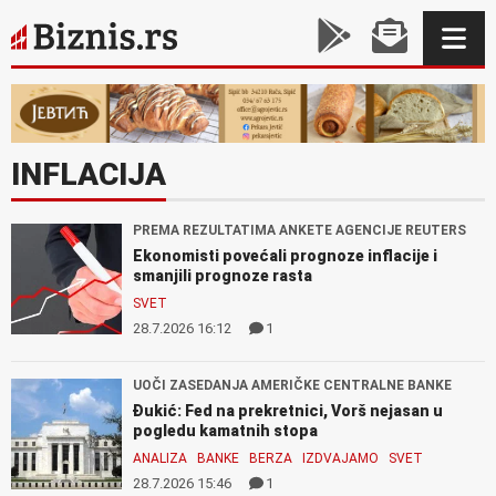
INFLACIJA
PREMA REZULTATIMA ANKETE AGENCIJE REUTERS
Ekonomisti povećali prognoze inflacije i
smanjili prognoze rasta
SVET
28.7.2026 16:12
1
UOČI ZASEDANJA AMERIČKE CENTRALNE BANKE
Đukić: Fed na prekretnici, Vorš nejasan u
pogledu kamatnih stopa
ANALIZA
BANKE
BERZA
IZDVAJAMO
SVET
28.7.2026 15:46
1