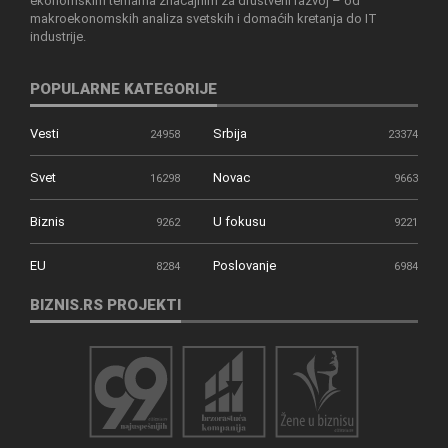
ekonomskim temama značajnim za društveni razvoj – od
makroekonomskih analiza svetskih i domaćih kretanja do IT
industrije.
POPULARNE KATEGORIJE
Vesti
Srbija
24958
23374
Svet
Novac
16298
9663
Biznis
U fokusu
9262
9221
EU
Poslovanje
8284
6984
BIZNIS.RS PROJEKTI