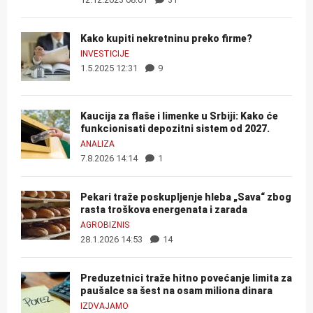
Kako kupiti nekretninu preko firme?
INVESTICIJE
1.5.2025 12:31
9
Kaucija za flaše i limenke u Srbiji: Kako će
funkcionisati depozitni sistem od 2027.
ANALIZA
7.8.2026 14:14
1
Pekari traže poskupljenje hleba „Sava“ zbog
rasta troškova energenata i zarada
AGROBIZNIS
28.1.2026 14:53
14
Preduzetnici traže hitno povećanje limita za
paušalce sa šest na osam miliona dinara
IZDVAJAMO