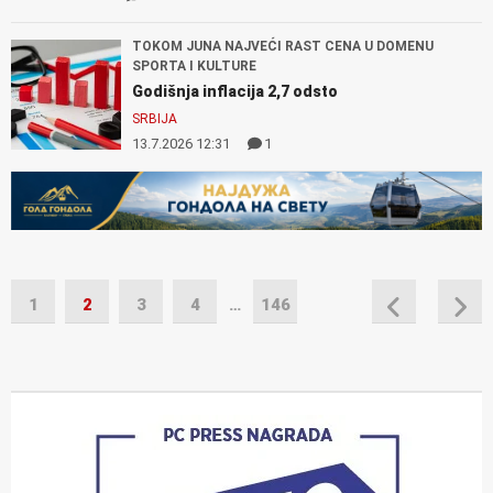
TOKOM JUNA NAJVEĆI RAST CENA U DOMENU
SPORTA I KULTURE
Godišnja inflacija 2,7 odsto
SRBIJA
13.7.2026 12:31
1
1
2
3
4
…
146