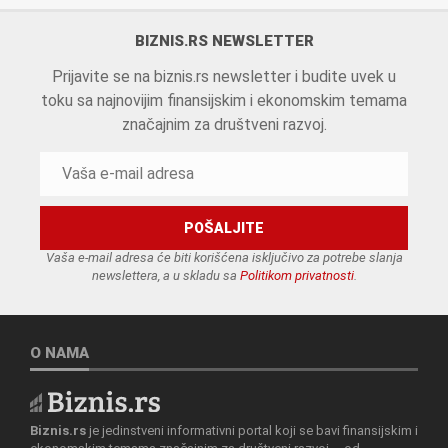
BIZNIS.RS NEWSLETTER
Prijavite se na biznis.rs newsletter i budite uvek u
toku sa najnovijim finansijskim i ekonomskim temama
značajnim za društveni razvoj.
Vaša e-mail adresa će biti korišćena isključivo za potrebe slanja
newslettera, a u skladu sa
Politikom privatnosti
.
O NAMA
Biznis.rs
je jedinstveni informativni portal koji se bavi finansijskim i