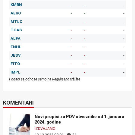
KMBN
-
-
-
AERO
-
-
-
MTLC
-
-
-
TGAS
-
-
-
ALFA
-
-
-
ENHL
-
-
-
JESV
-
-
-
FITO
-
-
-
IMPL
-
-
-
Podaci se odnose samo na Regulisano tržište
KOMENTARI
Novi propisi za PDV obveznike od 1. januara
2024. godine
IZDVAJAMO
12.12.2023 08:01
31