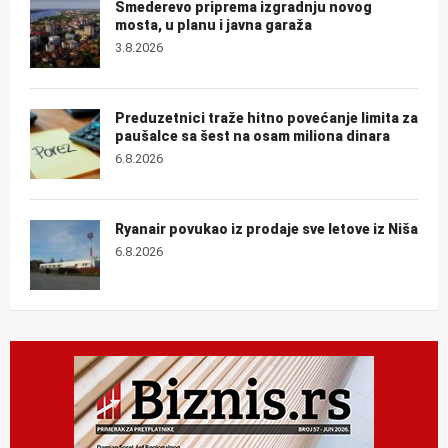
Smederevo priprema izgradnju novog
mosta, u planu i javna garaža
3.8.2026
Preduzetnici traže hitno povećanje limita za
paušalce sa šest na osam miliona dinara
6.8.2026
Ryanair povukao iz prodaje sve letove iz Niša
6.8.2026