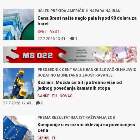
USLED PREKIDA AMERIČKIH NAPADA NA IRAN
Cena Brent nafte naglo pala ispod 90 dolara za
barel
SVET
VESTI
27.7.2026 13:41
1
PREDSEDNIK CENTRALNE BANKE SLOVAČKE NAJAVIO
DODATNO MONETARNO ZAOŠTRAVANJE
Kazimir: Možda će biti potrebno više od
jednog povećanja kamatnih stopa
BANKE
EU
NOVAC
27.7.2026 12:48
2
PREMA REZULTATIMA ISTRAŽIVANJA ECB
Kompanije u evrozoni oklevaju sa povećanjem
cena
BIZNIS
EU