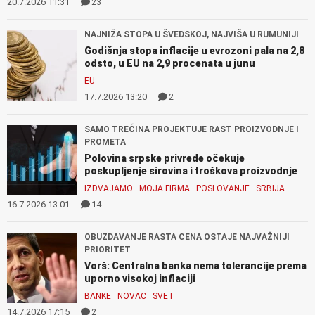
20.7.2026 11:31
23
NAJNIŽA STOPA U ŠVEDSKOJ, NAJVIŠA U RUMUNIJI
Godišnja stopa inflacije u evrozoni pala na 2,8
odsto, u EU na 2,9 procenata u junu
EU
17.7.2026 13:20
2
SAMO TREĆINA PROJEKTUJE RAST PROIZVODNJE I
PROMETA
Polovina srpske privrede očekuje
poskupljenje sirovina i troškova proizvodnje
IZDVAJAMO
MOJA FIRMA
POSLOVANJE
SRBIJA
16.7.2026 13:01
14
OBUZDAVANJE RASTA CENA OSTAJE NAJVAŽNIJI
PRIORITET
Vorš: Centralna banka nema tolerancije prema
uporno visokoj inflaciji
BANKE
NOVAC
SVET
14.7.2026 17:15
2