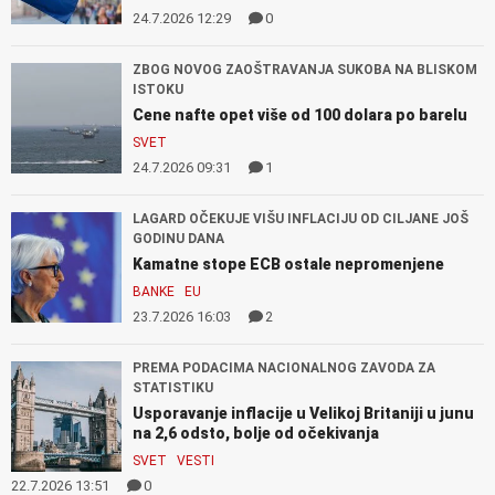
24.7.2026 12:29
0
ZBOG NOVOG ZAOŠTRAVANJA SUKOBA NA BLISKOM
ISTOKU
Cene nafte opet više od 100 dolara po barelu
SVET
24.7.2026 09:31
1
LAGARD OČEKUJE VIŠU INFLACIJU OD CILJANE JOŠ
GODINU DANA
Kamatne stope ECB ostale nepromenjene
BANKE
EU
23.7.2026 16:03
2
PREMA PODACIMA NACIONALNOG ZAVODA ZA
STATISTIKU
Usporavanje inflacije u Velikoj Britaniji u junu
na 2,6 odsto, bolje od očekivanja
SVET
VESTI
22.7.2026 13:51
0