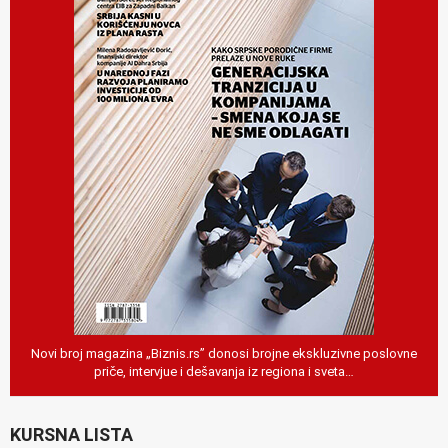
Novi broj magazina „Biznis.rs” donosi brojne ekskluzivne poslovne
priče, intervjue i dešavanja iz regiona i sveta…
KURSNA LISTA