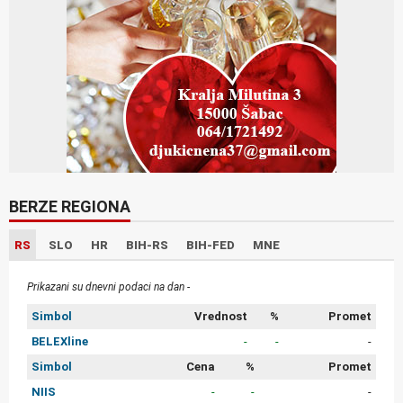
BERZE REGIONA
RS
SLO
HR
BIH-RS
BIH-FED
MNE
Prikazani su dnevni podaci na dan -
Simbol
Vrednost
%
Promet
BELEXline
-
-
-
Simbol
Cena
%
Promet
NIIS
-
-
-