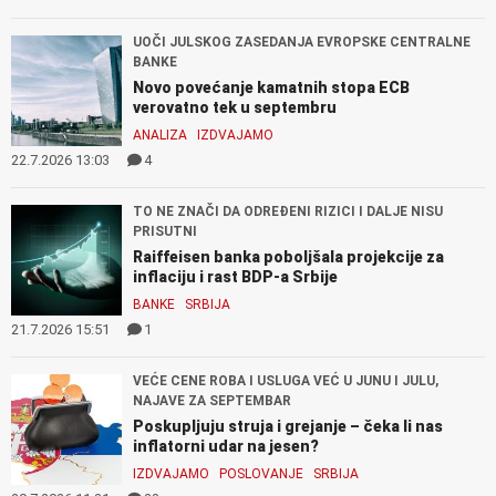
UOČI JULSKOG ZASEDANJA EVROPSKE CENTRALNE
BANKE
Novo povećanje kamatnih stopa ECB
verovatno tek u septembru
ANALIZA
IZDVAJAMO
22.7.2026 13:03
4
TO NE ZNAČI DA ODREĐENI RIZICI I DALJE NISU
PRISUTNI
Raiffeisen banka poboljšala projekcije za
inflaciju i rast BDP-a Srbije
BANKE
SRBIJA
21.7.2026 15:51
1
VEĆE CENE ROBA I USLUGA VEĆ U JUNU I JULU,
NAJAVE ZA SEPTEMBAR
Poskupljuju struja i grejanje – čeka li nas
inflatorni udar na jesen?
IZDVAJAMO
POSLOVANJE
SRBIJA