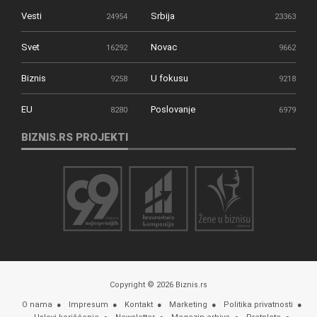
Vesti
Srbija
24954
23363
Svet
Novac
16292
9662
Biznis
U fokusu
9258
9218
EU
Poslovanje
8280
6979
BIZNIS.RS PROJEKTI
Copyright © 2026 Biznis.rs
O nama
Impresum
Kontakt
Marketing
Politika privatnosti