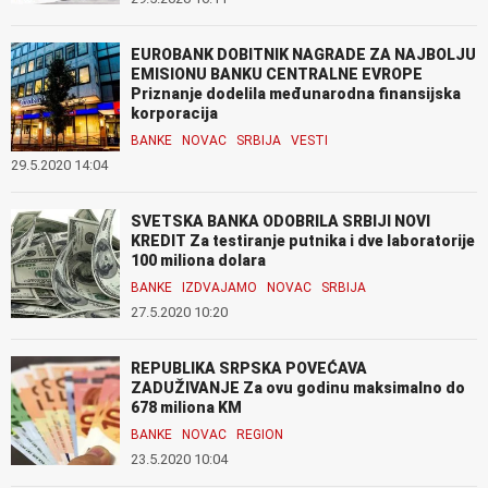
EUROBANK DOBITNIK NAGRADE ZA NAJBOLJU
EMISIONU BANKU CENTRALNE EVROPE
Priznanje dodelila međunarodna finansijska
korporacija
BANKE
NOVAC
SRBIJA
VESTI
29.5.2020 14:04
SVETSKA BANKA ODOBRILA SRBIJI NOVI
KREDIT Za testiranje putnika i dve laboratorije
100 miliona dolara
BANKE
IZDVAJAMO
NOVAC
SRBIJA
27.5.2020 10:20
REPUBLIKA SRPSKA POVEĆAVA
ZADUŽIVANJE Za ovu godinu maksimalno do
678 miliona KM
BANKE
NOVAC
REGION
23.5.2020 10:04