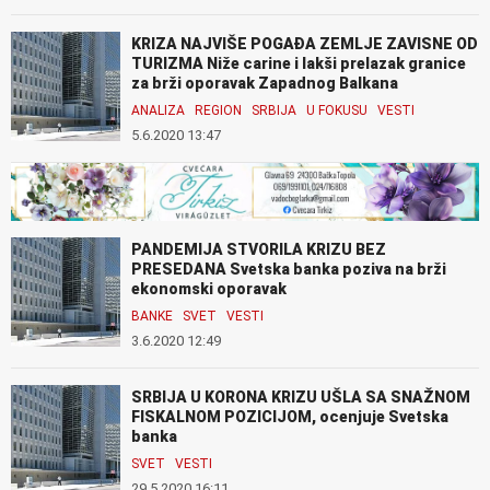
KRIZA NAJVIŠE POGAĐA ZEMLJE ZAVISNE OD
TURIZMA Niže carine i lakši prelazak granice
za brži oporavak Zapadnog Balkana
ANALIZA
REGION
SRBIJA
U FOKUSU
VESTI
5.6.2020 13:47
PANDEMIJA STVORILA KRIZU BEZ
PRESEDANA Svetska banka poziva na brži
ekonomski oporavak
BANKE
SVET
VESTI
3.6.2020 12:49
SRBIJA U KORONA KRIZU UŠLA SA SNAŽNOM
FISKALNOM POZICIJOM, ocenjuje Svetska
banka
SVET
VESTI
29.5.2020 16:11