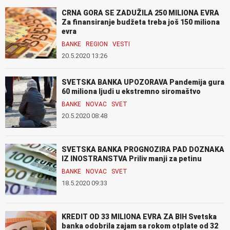
CRNA GORA SE ZADUŽILA 250 MILIONA EVRA
Za finansiranje budžeta treba još 150 miliona
evra
BANKE
REGION
VESTI
20.5.2020 13:26
SVETSKA BANKA UPOZORAVA Pandemija gura
60 miliona ljudi u ekstremno siromaštvo
BANKE
NOVAC
SVET
20.5.2020 08:48
SVETSKA BANKA PROGNOZIRA PAD DOZNAKA
IZ INOSTRANSTVA Priliv manji za petinu
BANKE
NOVAC
SVET
18.5.2020 09:33
KREDIT OD 33 MILIONA EVRA ZA BIH Svetska
banka odobrila zajam sa rokom otplate od 32