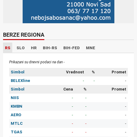
BERZE REGIONA
RS
SLO
HR
BIH-RS
BIH-FED
MNE
Prikazani su dnevni podaci na dan -
Simbol
Vrednost
%
Promet
BELEXline
-
-
-
Simbol
Cena
%
Promet
NIIS
-
-
-
KMBN
-
-
-
AERO
-
-
-
MTLC
-
-
-
TGAS
-
-
-