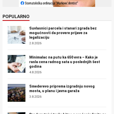
POPULARNO
Suvlasnici parcela i stanari zgrada bez
mogućnosti da provere prijave za
legalizaciju
2.8.2026
Minimalac na putu ka 650 evra – Kako je
rasla cena radnog sata u poslednjih šest
godina
4.8.2026
Smederevo priprema izgradnju novog
mosta, u planu i javna garaža
3.8.2026