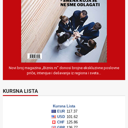
Novi broj magazina „Biznis.rs” donosi brojne ekskluzivne poslovne
priče, intervjue i dešavanja iz regiona i sveta…
KURSNA LISTA