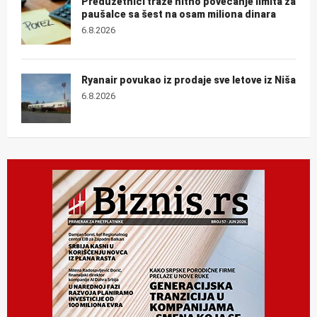
Preduzetnici traže hitno povećanje limita za
paušalce sa šest na osam miliona dinara
6.8.2026
Ryanair povukao iz prodaje sve letove iz Niša
6.8.2026