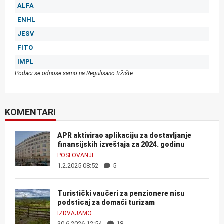
ALFA
-
-
-
ENHL
-
-
-
JESV
-
-
-
FITO
-
-
-
IMPL
-
-
-
Podaci se odnose samo na Regulisano tržište
KOMENTARI
APR aktivirao aplikaciju za dostavljanje
finansijskih izveštaja za 2024. godinu
POSLOVANJE
1.2.2025 08:52
5
Turistički vaučeri za penzionere nisu
podsticaj za domaći turizam
IZDVAJAMO
30.6.2026 12:54
18