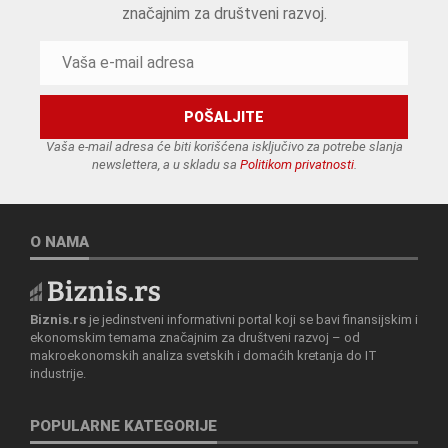
značajnim za društveni razvoj.
Vaša e-mail adresa će biti korišćena isključivo za potrebe slanja
newslettera, a u skladu sa
Politikom privatnosti
.
O NAMA
Biznis.rs
je jedinstveni informativni portal koji se bavi finansijskim i
ekonomskim temama značajnim za društveni razvoj – od
makroekonomskih analiza svetskih i domaćih kretanja do IT
industrije.
POPULARNE KATEGORIJE