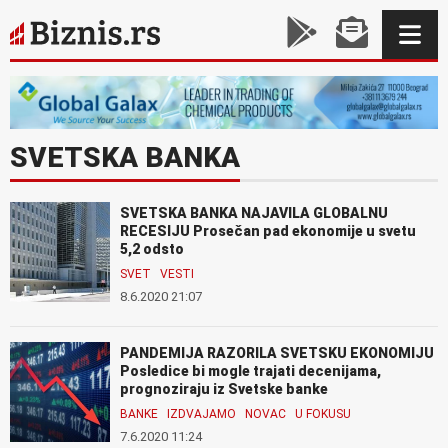
SVETSKA BANKA
SVETSKA BANKA NAJAVILA GLOBALNU
RECESIJU Prosečan pad ekonomije u svetu
5,2 odsto
SVET
VESTI
8.6.2020 21:07
PANDEMIJA RAZORILA SVETSKU EKONOMIJU
Posledice bi mogle trajati decenijama,
prognoziraju iz Svetske banke
BANKE
IZDVAJAMO
NOVAC
U FOKUSU
7.6.2020 11:24