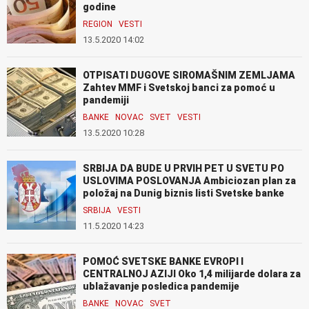
godine
REGION
VESTI
13.5.2020 14:02
OTPISATI DUGOVE SIROMAŠNIM ZEMLJAMA
Zahtev MMF i Svetskoj banci za pomoć u
pandemiji
BANKE
NOVAC
SVET
VESTI
13.5.2020 10:28
SRBIJA DA BUDE U PRVIH PET U SVETU PO
USLOVIMA POSLOVANJA Ambiciozan plan za
položaj na Dunig biznis listi Svetske banke
SRBIJA
VESTI
11.5.2020 14:23
POMOĆ SVETSKE BANKE EVROPI I
CENTRALNOJ AZIJI Oko 1,4 milijarde dolara za
ublažavanje posledica pandemije
BANKE
NOVAC
SVET