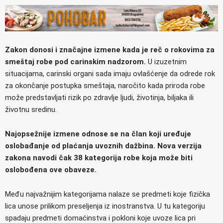
Zakon donosi i značajne izmene kada je reč o rokovima za
smeštaj robe pod carinskim nadzorom.
U izuzetnim
situacijama, carinski organi sada imaju ovlašćenje da odrede rok
za okončanje postupka smeštaja, naročito kada priroda robe
može predstavljati rizik po zdravlje ljudi, životinja, biljaka ili
životnu sredinu.
Najopsežnije izmene odnose se na član koji uređuje
oslobađanje od plaćanja uvoznih dažbina. Nova verzija
zakona navodi čak 38 kategorija robe koja može biti
oslobođena ove obaveze.
Među najvažnijim kategorijama nalaze se predmeti koje fizička
lica unose prilikom preseljenja iz inostranstva. U tu kategoriju
spadaju predmeti domaćinstva i pokloni koje uvoze lica pri