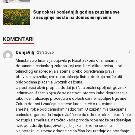
Suncokret poslednjih godina zauzima sve
značajnije mesto na domaćim njivama
KOMENTARI
#1
DunjaVilj
23.3.2026
Ministarstvo finansija objavilo je Nacrt zakona o izmenama i
dopunama carinskog zakona koji uvodi nekoliko novina – od
tehničkog unapređenja sistema, preko određivanja prava i
obaveza uvoznika, sve do proširenja liste robe koja može biti
oslobođena plaćanja uvoznih dažbina.
U postojeći okvir propisa dodat je i Nacionalni spoljnоtrgovinski
jedinstveni šalter, kojim će se nastaviti proces kako digitalizacije
tako i centralizacije procedura u oblasti carine i spoljne trgovine.
Zakon donosi i značajne izmene kada je reč o rokovima za
smeštaj robe pod carinskim nadzorom. U izuzetnim situacijama,
carinski organi sada imaju ovlašćenje da odrede rok za okončanje
postupka smeštaja, naročito kada priroda robe može predstavljati
rizik po zdravlje ljudi, životinja, biljaka ili životnu sredinu.
Najopsežnije izmene odnose se na član koji uređuje oslobađanje