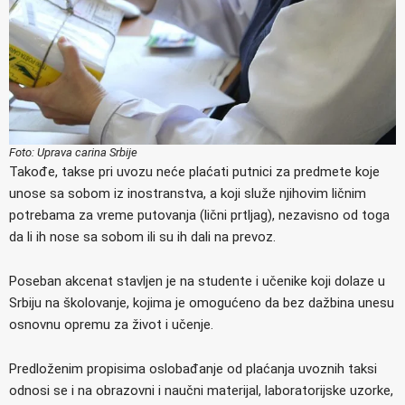
Foto: Uprava carina Srbije
Takođe, takse pri uvozu neće plaćati putnici za predmete koje
unose sa sobom iz inostranstva, a koji služe njihovim ličnim
potrebama za vreme putovanja (lični prtljag), nezavisno od toga
da li ih nose sa sobom ili su ih dali na prevoz.
Poseban akcenat stavljen je na studente i učenike koji dolaze u
Srbiju na školovanje, kojima je omogućeno da bez dažbina unesu
osnovnu opremu za život i učenje.
Predloženim propisima oslobađanje od plaćanja uvoznih taksi
odnosi se i na obrazovni i naučni materijal, laboratorijske uzorke,