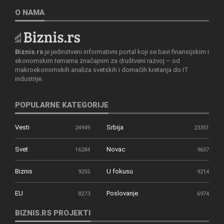
O NAMA
Biznis.rs
je jedinstveni informativni portal koji se bavi finansijskim i
ekonomskim temama značajnim za društveni razvoj – od
makroekonomskih analiza svetskih i domaćih kretanja do IT
industrije.
POPULARNE KATEGORIJE
Vesti
Srbija
24949
23351
Svet
Novac
16284
9657
Biznis
U fokusu
9255
9214
EU
Poslovanje
8273
6974
BIZNIS.RS PROJEKTI