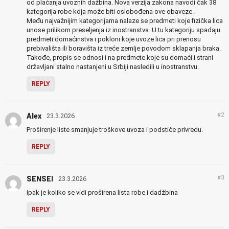
od plaćanja uvoznih dažbina. Nova verzija zakona navodi čak 38
kategorija robe koja može biti oslobođena ove obaveze.
Među najvažnijim kategorijama nalaze se predmeti koje fizička lica
unose prilikom preseljenja iz inostranstva. U tu kategoriju spadaju
predmeti domaćinstva i pokloni koje uvoze lica pri prenosu
prebivališta ili boravišta iz treće zemlje povodom sklapanja braka.
Takođe, propis se odnosi i na predmete koje su domaći i strani
državljani stalno nastanjeni u Srbiji nasledili u inostranstvu.
REPLY
#2
Alex
23.3.2026
Proširenje liste smanjuje troškove uvoza i podstiče privredu.
REPLY
#3
SENSEI
23.3.2026
Ipak je koliko se vidi proširena lista robe i dadžbina
REPLY