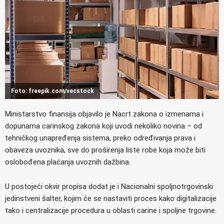
Foto: freepik.com/vecstock
Ministarstvo finansija objavilo je Nacrt zakona o izmenama i
dopunama carinskog zakona koji uvodi nekoliko novina – od
tehničkog unapređenja sistema, preko određivanja prava i
obaveza uvoznika, sve do proširenja liste robe koja može biti
oslobođena plaćanja uvoznih dažbina.
U postojeći okvir propisa dodat je i Nacionalni spoljnоtrgovinski
jedinstveni šalter, kojim će se nastaviti proces kako digitalizacije
tako i centralizacije procedura u oblasti carine i spoljne trgovine.