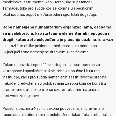
medicinske instrumente, kao i terapijske supstance i
farmaceutske proizvode koji se koriste u specifičnim
okolnostima, poput međunarodnih sportskih događaja.
Roba namenjena humanitarnim organizacijama, osobama
sa invaliditetom, kao i žrtvama elementarnih nepogoda i
drugih katastrofa oslobođena je plaćanja dažbina.
Isto važi
i za različite oblike poklona u međunarodnim odnosima,
uključujući i one namenjene državnim zvaničnicima.
Zakon obuhvata i specifične kategorije, poput opreme za
vatrogasce i spasilačke službe, robe za naučne i kulturne
institucije, kao i proizvoda namenjenih zaštiti životne sredine.
Takođe, predviđena su oslobađanja za robu koja se koristi u
promotivne svrhe, као što su uzorci, reklamni materijali i
proizvodi za sajmove.
Posebna pažnja u Nacrtu zakona posvećena je i pravilima o
raspolaganju robom koja je oslobođena taksi. Takva roba ostaje