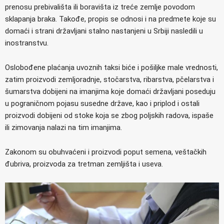
prenosu prebivališta ili boravišta iz treće zemlje povodom
sklapanja braka. Takođe, propis se odnosi i na predmete koje su
domaći i strani državljani stalno nastanjeni u Srbiji nasledili u
inostranstvu.
Oslobođene plaćanja uvoznih taksi biće i pošiljke male vrednosti,
zatim proizvodi zemljoradnje, stočarstva, ribarstva, pčelarstva i
šumarstva dobijeni na imanjima koje domaći državljani poseduju
u pograničnom pojasu susedne države, kao i priplod i ostali
proizvodi dobijeni od stoke koja se zbog poljskih radova, ispaše
ili zimovanja nalazi na tim imanjima.
Zakonom su obuhvaćeni i proizvodi poput semena, veštačkih
đubriva, proizvoda za tretman zemljišta i useva.