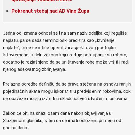
Pokrenut stečaj nad AD Vino Župa
Jedna od izmena odnosi se i na sam naziv odeljka koji reguliše
naplatu, pa se sada terminološki precizira kao „Izvršenje
naplate”, čime se ističe operativni aspekt ovog postupka.
Istovremeno, u delu zakona koji uređuje postupanje sa robom,
dodatno je razjašnjeno da se uništavanje robe može vršiti i radi
njenog adekvatnog zbrinjavanja.
Prelazne odredbe definišu da se prava stečena na osnovu ranijih
pojedinačnih akata mogu iskoristiti u predviđenim rokovima, dok
se obaveze moraju izvršiti u skladu sa već utvrđenim uslovima.
Zakon će biti na snazi osam dana nakon objavljivanja u
Službenom glasniku, s tim da će imati odloženu primenu od
godinu dana.