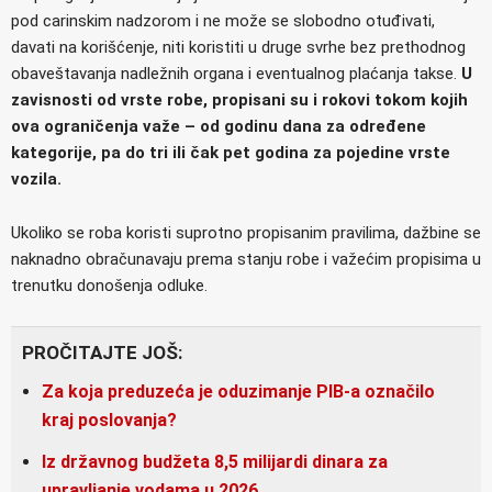
pod carinskim nadzorom i ne može se slobodno otuđivati,
davati na korišćenje, niti koristiti u druge svrhe bez prethodnog
obaveštavanja nadležnih organa i eventualnog plaćanja takse.
U
zavisnosti od vrste robe, propisani su i rokovi tokom kojih
ova ograničenja važe – od godinu dana za određene
kategorije, pa do tri ili čak pet godina za pojedine vrste
vozila.
Ukoliko se roba koristi suprotno propisanim pravilima, dažbine se
naknadno obračunavaju prema stanju robe i važećim propisima u
trenutku donošenja odluke.
PROČITAJTE JOŠ:
Za koja preduzeća je oduzimanje PIB-a označilo
kraj poslovanja?
Iz državnog budžeta 8,5 milijardi dinara za
upravljanje vodama u 2026.