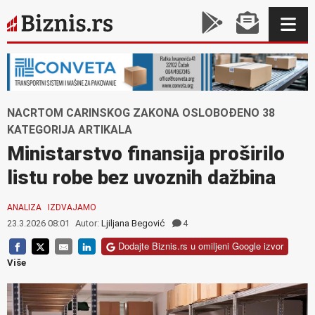
NACRTOM CARINSKOG ZAKONA OSLOBOĐENO 38
KATEGORIJA ARTIKALA
Ministarstvo finansija proširilo
listu robe bez uvoznih dažbina
ANALIZA
IZDVAJAMO
23.3.2026 08:01
Autor:
Ljiljana Begović
4
Dodajte Biznis.rs u omiljeni Google izvor
Više