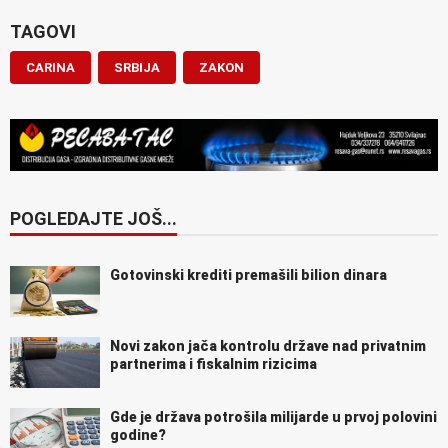
TAGOVI
CARINA
SRBIJA
ZAKON
POGLEDAJTE JOŠ...
Gotovinski krediti premašili bilion dinara
Novi zakon jača kontrolu države nad privatnim
partnerima i fiskalnim rizicima
Gde je država potrošila milijarde u prvoj polovini
godine?