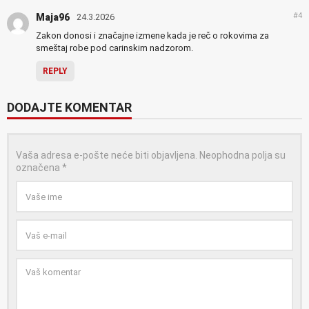
#4
Maja96
24.3.2026
Zakon donosi i značajne izmene kada je reč o rokovima za
smeštaj robe pod carinskim nadzorom.
REPLY
DODAJTE KOMENTAR
Vaša adresa e-pošte neće biti objavljena.
Neophodna polja su
označena
*