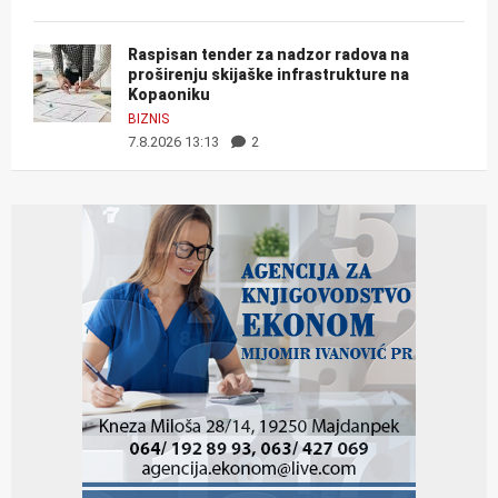
Raspisan tender za nadzor radova na
proširenju skijaške infrastrukture na
Kopaoniku
BIZNIS
7.8.2026 13:13
2