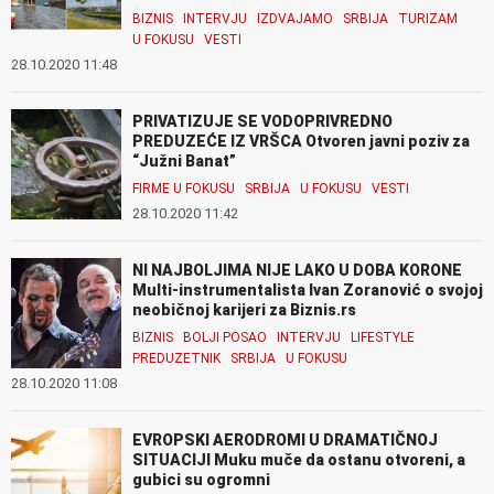
BIZNIS
INTERVJU
IZDVAJAMO
SRBIJA
TURIZAM
U FOKUSU
VESTI
28.10.2020 11:48
PRIVATIZUJE SE VODOPRIVREDNO
PREDUZEĆE IZ VRŠCA Otvoren javni poziv za
“Južni Banat”
FIRME U FOKUSU
SRBIJA
U FOKUSU
VESTI
28.10.2020 11:42
NI NAJBOLJIMA NIJE LAKO U DOBA KORONE
Multi-instrumentalista Ivan Zoranović o svojoj
neobičnoj karijeri za Biznis.rs
BIZNIS
BOLJI POSAO
INTERVJU
LIFESTYLE
PREDUZETNIK
SRBIJA
U FOKUSU
28.10.2020 11:08
EVROPSKI AERODROMI U DRAMATIČNOJ
SITUACIJI Muku muče da ostanu otvoreni, a
gubici su ogromni