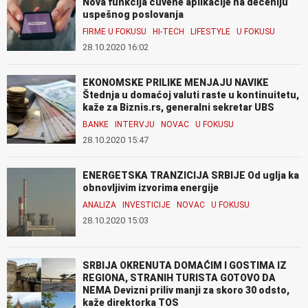
Nova funkcija čuvene aplikacije na deceniju
uspešnog poslovanja
FIRME U FOKUSU
HI-TECH
LIFESTYLE
U FOKUSU
28.10.2020 16:02
EKONOMSKE PRILIKE MENJAJU NAVIKE
Štednja u domaćoj valuti raste u kontinuitetu,
kaže za Biznis.rs, generalni sekretar UBS
BANKE
INTERVJU
NOVAC
U FOKUSU
28.10.2020 15:47
ENERGETSKA TRANZICIJA SRBIJE Od uglja ka
obnovljivim izvorima energije
ANALIZA
INVESTICIJE
NOVAC
U FOKUSU
28.10.2020 15:03
SRBIJA OKRENUTA DOMAĆIM I GOSTIMA IZ
REGIONA, STRANIH TURISTA GOTOVO DA
NEMA Devizni priliv manji za skoro 30 odsto,
kaže direktorka TOS