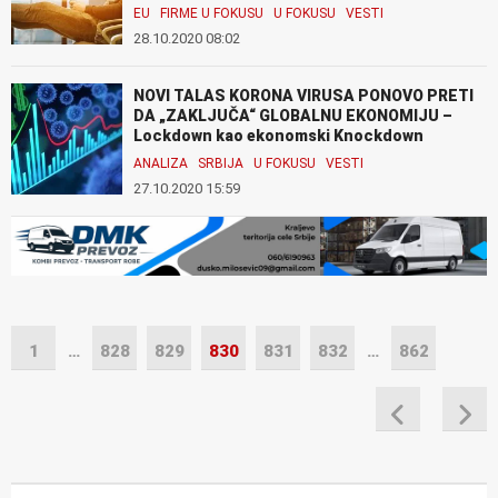
EU
FIRME U FOKUSU
U FOKUSU
VESTI
28.10.2020 08:02
NOVI TALAS KORONA VIRUSA PONOVO PRETI
DA „ZAKLJUČA“ GLOBALNU EKONOMIJU –
Lockdown kao ekonomski Knockdown
ANALIZA
SRBIJA
U FOKUSU
VESTI
27.10.2020 15:59
1
…
828
829
830
831
832
…
862