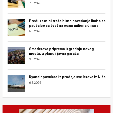
7.8.2026
Preduzetnici traže hitno povećanje limita za
paušalce sa šest na osam miliona dinara
6.8.2026
Smederevo priprema izgradnju novog
mosta, u planu i javna garaža
3.8.2026
Ryanair povukao iz prodaje sve letove iz Niša
6.8.2026