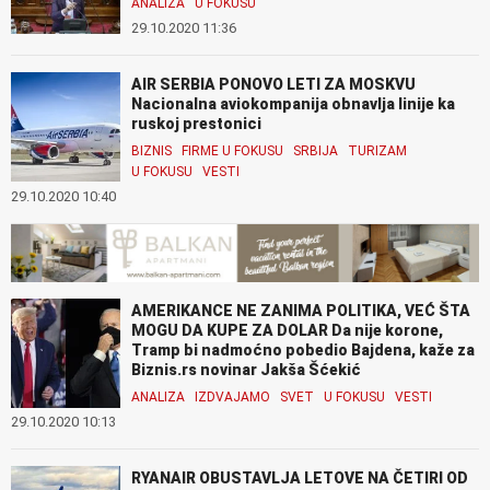
ANALIZA
U FOKUSU
29.10.2020 11:36
AIR SERBIA PONOVO LETI ZA MOSKVU
Nacionalna aviokompanija obnavlja linije ka
ruskoj prestonici
BIZNIS
FIRME U FOKUSU
SRBIJA
TURIZAM
U FOKUSU
VESTI
29.10.2020 10:40
AMERIKANCE NE ZANIMA POLITIKA, VEĆ ŠTA
MOGU DA KUPE ZA DOLAR Da nije korone,
Tramp bi nadmoćno pobedio Bajdena, kaže za
Biznis.rs novinar Jakša Šćekić
ANALIZA
IZDVAJAMO
SVET
U FOKUSU
VESTI
29.10.2020 10:13
RYANAIR OBUSTAVLJA LETOVE NA ČETIRI OD