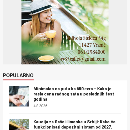
POPULARNO
Minimalac na putu ka 650 evra – Kako je
rasla cena radnog sata u poslednjih šest
godina
4.8.2026
Kaucija za flaše i limenke u Srbiji: Kako će
funkcionisati depozitni sistem od 2027.