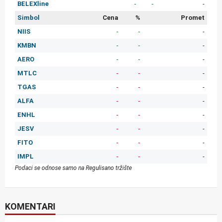
BELEXline
-
-
-
Simbol
Cena
%
Promet
NIIS
-
-
-
KMBN
-
-
-
AERO
-
-
-
MTLC
-
-
-
TGAS
-
-
-
ALFA
-
-
-
ENHL
-
-
-
JESV
-
-
-
FITO
-
-
-
IMPL
-
-
-
Podaci se odnose samo na Regulisano tržište
KOMENTARI