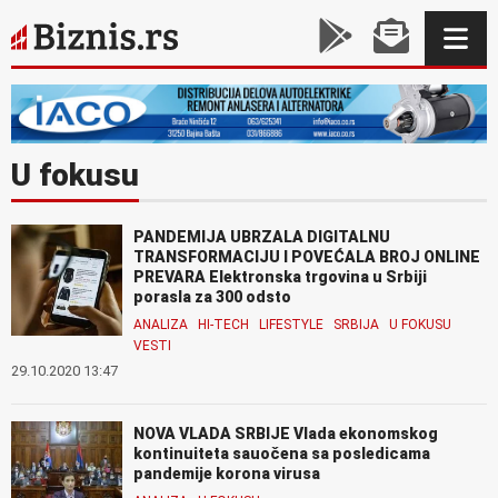
U fokusu
PANDEMIJA UBRZALA DIGITALNU
TRANSFORMACIJU I POVEĆALA BROJ ONLINE
PREVARA Elektronska trgovina u Srbiji
porasla za 300 odsto
ANALIZA
HI-TECH
LIFESTYLE
SRBIJA
U FOKUSU
VESTI
29.10.2020 13:47
NOVA VLADA SRBIJE Vlada ekonomskog
kontinuiteta sauočena sa posledicama
pandemije korona virusa