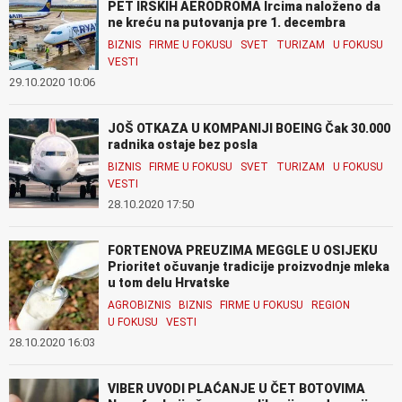
PET IRSKIH AERODROMA Ircima naloženo da
ne kreću na putovanja pre 1. decembra
BIZNIS
FIRME U FOKUSU
SVET
TURIZAM
U FOKUSU
VESTI
29.10.2020 10:06
JOŠ OTKAZA U KOMPANIJI BOEING Čak 30.000
radnika ostaje bez posla
BIZNIS
FIRME U FOKUSU
SVET
TURIZAM
U FOKUSU
VESTI
28.10.2020 17:50
FORTENOVA PREUZIMA MEGGLE U OSIJEKU
Prioritet očuvanje tradicije proizvodnje mleka
u tom delu Hrvatske
AGROBIZNIS
BIZNIS
FIRME U FOKUSU
REGION
U FOKUSU
VESTI
28.10.2020 16:03
VIBER UVODI PLAĆANJE U ČET BOTOVIMA