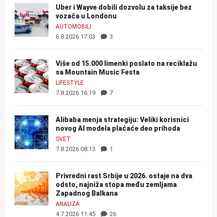
Uber i Wayve dobili dozvolu za taksije bez
vozača u Londonu
AUTOMOBILI
6.8.2026 17:03
3
Više od 15.000 limenki poslato na reciklažu
sa Mountain Music Festa
LIFESTYLE
7.8.2026 16:19
7
Alibaba menja strategiju: Veliki korisnici
novog AI modela plaćaće deo prihoda
SVET
7.8.2026 08:13
1
Privredni rast Srbije u 2026. ostaje na dva
odsto, najniža stopa među zemljama
Zapadnog Balkana
ANALIZA
4.7.2026 11:45
26