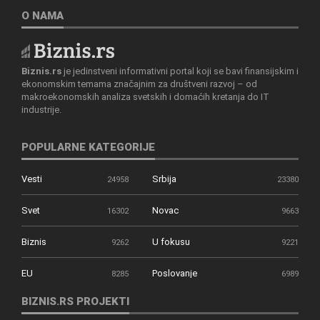
O NAMA
Biznis.rs
je jedinstveni informativni portal koji se bavi finansijskim i
ekonomskim temama značajnim za društveni razvoj – od
makroekonomskih analiza svetskih i domaćih kretanja do IT
industrije.
POPULARNE KATEGORIJE
Vesti
Srbija
24958
23380
Svet
Novac
16302
9663
Biznis
U fokusu
9262
9221
EU
Poslovanje
8285
6989
BIZNIS.RS PROJEKTI