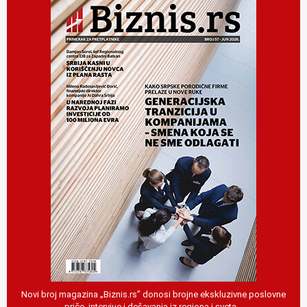
Novi broj magazina „Biznis.rs” donosi brojne ekskluzivne poslovne
priče, intervjue i dešavanja iz regiona i sveta…