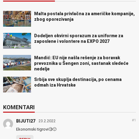
Malta postala privlačna za američke kompanije,
zbog oporezivanja
Dodeljen okvirni sporazum za uniforme za
zaposlene i volontere na EXPO 2027
Mandić: EU nije našla rešenje za boravak
prevoznika u Šengen zoni, sastanak sledeće
nedelje
Srbija sve skuplja destinacija, po cenama
odmah iza Hrvatske
KOMENTARI
#1
BIJUTI27
23.2.2022
Ekonomski tigrovi🧐🙂