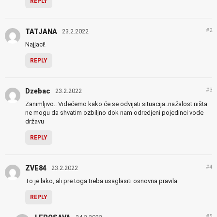
REPLY
#2
TATJANA
23.2.2022
Najjaci!
REPLY
#3
Dzebac
23.2.2022
Zanimljivo.. Videćemo kako će se odvijati situacija..nažalost ništa
ne mogu da shvatim ozbiljno dok nam odredjeni pojedinci vode
državu
REPLY
#4
ZVE84
23.2.2022
To je lako, ali pre toga treba usaglasiti osnovna pravila
REPLY
#5