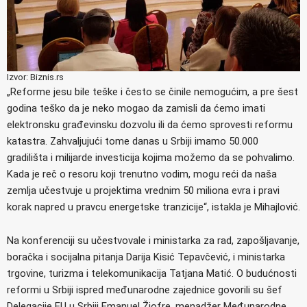
Izvor: Biznis.rs
„Reforme jesu bile teške i često se činile nemogućim, a pre šest
godina teško da je neko mogao da zamisli da ćemo imati
elektronsku građevinsku dozvolu ili da ćemo sprovesti reformu
katastra. Zahvaljujući tome danas u Srbiji imamo 50.000
gradilišta i milijarde investicija kojima možemo da se pohvalimo.
Kada je reč o resoru koji trenutno vodim, mogu reći da naša
zemlja učestvuje u projektima vrednim 50 miliona evra i pravi
korak napred u pravcu energetske tranzicije“, istakla je Mihajlović.
Na konferenciji su učestvovale i ministarka za rad, zapošljavanje,
boračka i socijalna pitanja Darija Kisić Tepavčević, i ministarka
trgovine, turizma i telekomunikacija Tatjana Matić. O budućnosti
reformi u Srbiji ispred međunarodne zajednice govorili su šef
Delegacije EU u Srbiji Emanuel Žiofre, menadžer Međunarodne