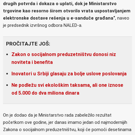
drugih potvrda i dokaza o uplati, dok je Ministarstvo
trgovine kao resorno širom otvorilo vrata uspostavljanjem
elektronske dostave rešenja u e-sanduče građana“
, naveo
je predsednik izvršnog odbora NALED-a.
PROČITAJTE JOŠ:
Zakon o socijalnom prеduzеtništvu donosi niz
noviteta i benefita
Inovatori u Srbiji glasaju za bolje uslove poslovanja
Ne podležu svi ekološkim taksama, ali one iznose
od 5.000 do dva miliona dinara
On je dodao da je Ministarstvo rada zabeležilo rezultat
početkom ove godine, jer danas imamo jedan od najmodernijih
Zakona o socijalnom preduzetništvu, koji će pomoći desetinama