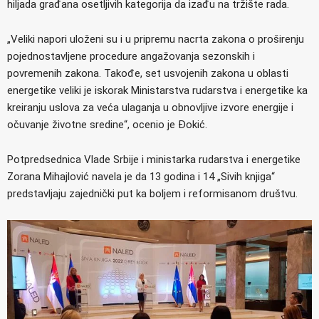
hiljada građana osetljivih kategorija da izađu na tržište rada.
„Veliki napori uloženi su i u pripremu nacrta zakona o proširenju
pojednostavljene procedure angažovanja sezonskih i
povremenih zakona. Takođe, set usvojenih zakona u oblasti
energetike veliki je iskorak Ministarstva rudarstva i energetike ka
kreiranju uslova za veća ulaganja u obnovljive izvore energije i
očuvanje životne sredine“, ocenio je Đokić.
Potpredsednica Vlade Srbije i ministarka rudarstva i energetike
Zorana Mihajlović navela je da 13 godina i 14 „Sivih knjiga“
predstavljaju zajednički put ka boljem i reformisanom društvu.