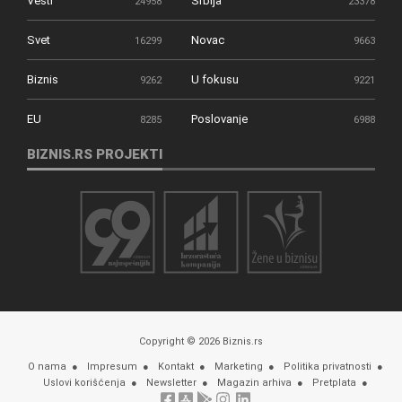
Vesti
Srbija
24958
23378
Svet
Novac
16299
9663
Biznis
U fokusu
9262
9221
EU
Poslovanje
8285
6988
BIZNIS.RS PROJEKTI
Copyright © 2026 Biznis.rs
O nama
Impresum
Kontakt
Marketing
Politika privatnosti
Uslovi korišćenja
Newsletter
Magazin arhiva
Pretplata