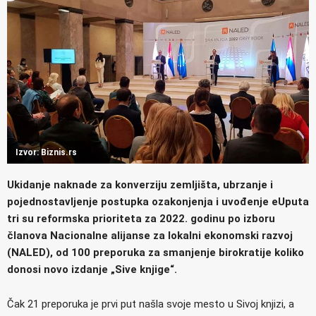
Izvor: Biznis.rs
Ukidanje naknade za konverziju zemljišta, ubrzanje i
pojednostavljenje postupka ozakonjenja i uvođenje eUputa
tri su reformska prioriteta za 2022. godinu po izboru
članova Nacionalne alijanse za lokalni ekonomski razvoj
(NALED), od 100 preporuka za smanjenje birokratije koliko
donosi novo izdanje „Sive knjige“.
Čak 21 preporuka je prvi put našla svoje mesto u Sivoj knjizi, a