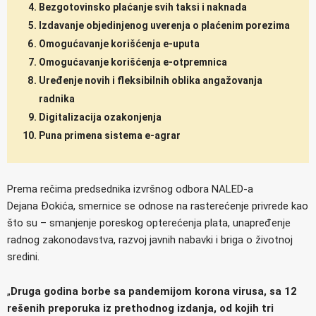
Bezgotovinsko plaćanje svih taksi i naknada
Izdavanje objedinjenog uverenja o plaćenim porezima
Omogućavanje korišćenja e-uputa
Omogućavanje korišćenja e-otpremnica
Uređenje novih i fleksibilnih oblika angažovanja
radnika
Digitalizacija ozakonjenja
Puna primena sistema e-agrar
Prema rečima predsednika izvršnog odbora NALED-a
Dejana Đokića, smernice se odnose na rasterećenje privrede kao
što su – smanjenje poreskog opterećenja plata, unapređenje
radnog zakonodavstva, razvoj javnih nabavki i briga o životnoj
sredini.
„
Druga godina borbe sa pandemijom korona virusa, sa 12
rešenih preporuka iz prethodnog izdanja, od kojih tri