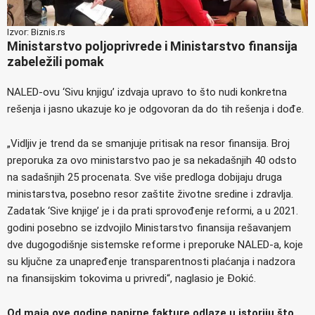
Izvor: Biznis.rs
Ministarstvo poljoprivrede i Ministarstvo finansija
zabeležili pomak
NALED-ovu ‘Sivu knjigu’ izdvaja upravo to što nudi konkretna
rešenja i jasno ukazuje ko je odgovoran da do tih rešenja i dođe.
„Vidljiv je trend da se smanjuje pritisak na resor finansija. Broj
preporuka za ovo ministarstvo pao je sa nekadašnjih 40 odsto
na sadašnjih 25 procenata. Sve više predloga dobijaju druga
ministarstva, posebno resor zaštite životne sredine i zdravlja.
Zadatak ‘Sive knjige’ je i da prati sprovođenje reformi, a u 2021.
godini posebno se izdvojilo Ministarstvo finansija rešavanjem
dve dugogodišnje sistemske reforme i preporuke NALED-a, koje
su ključne za unapređenje transparentnosti plaćanja i nadzora
na finansijskim tokovima u privredi“, naglasio je Đokić.
Od maja ove godine papirne fakture odlaze u istoriju što,