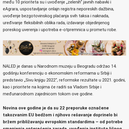
među 10 prioriteta su i uvođenje „zelenih“ javnih nabavki i
eAgrara, uspostavljanje onlajn registra neporeskih dažbina,
uvođenje bezgotovinskog plaćanja svih taksa i naknada,
uređivanje fleksibilnih oblika rada, izdavanje objedinjenog
poreskog uverenja i upotreba e-otpremnica u prometu robe.
NALED je danas u Narodnom muzeju u Beogradu održao 14.
godišnju konferenciju o ekonomskim reformama u Srbiji i
predstavio „Sivu knjigu 2022“, reformske rezultate u 2021. godini,
kao i prioritete na kojima će raditi sa Vladom Srbije i
međunarodnom zajednicom tokom ove godine.
Novina ove godine je da su 22 preporuke označene
takozvanim EU bedžom i njihovo rešavanje doprinelo bi
bržem približavanju evropskim standardima – od potrebe
smanjenja opterećenja zarada, uvođenja instituta ličnog