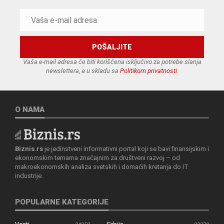
Vaša e-mail adresa će biti korišćena isključivo za potrebe slanja
newslettera, a u skladu sa
Politikom privatnosti
.
O NAMA
Biznis.rs
je jedinstveni informativni portal koji se bavi finansijskim i
ekonomskim temama značajnim za društveni razvoj – od
makroekonomskih analiza svetskih i domaćih kretanja do IT
industrije.
POPULARNE KATEGORIJE