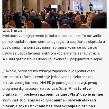
Izvor: Biznis.rs
Ministarstvo poljoprivrede je, kako je ocenio, takođe ostvarilo
pomak digitalizacijom centralnog registra subjekata i objekata u
poslovanju hranom i usvajanjem propisa kojim se ostvaruju
uslovi za uspostavljanje elektronskog sistema za registraciju
400.000 gazdinstava i dodelu subvencija u poljoprivredi e-agrar.
„Takođe, Ministarstvo zdravlja započelo je još jednu važnu
sistemsku reformu, uvođenje jedinstvenog elektronskog
zdravstvenog kartona i NALED je pomogao u razvoju prvog
programa digitalizacije zdravstva u Srbiji.
Ministarstvo
unutrašnjih poslova razvojem usluge „Plati“ dao je primer
svim institucijama kako građanima i privredi olakšati
plaćanje taksi i naknada bez dostavljanja uplatnica i