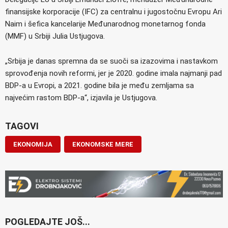
finansijske korporacije (IFC) za centralnu i jugostočnu Evropu Ari
Naim i šefica kancelarije Međunarodnog monetarnog fonda
(MMF) u Srbiji Julia Ustjugova.
„Srbija je danas spremna da se suoči sa izazovima i nastavkom
sprovođenja novih reformi, jer je 2020. godine imala najmanji pad
BDP-a u Evropi, a 2021. godine bila je među zemljama sa
najvećim rastom BDP-a“, izjavila je Ustjugova.
TAGOVI
EKONOMIJA
EKONOMSKE MERE
POGLEDAJTE JOŠ...