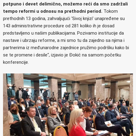
potpuno i devet delimično, možemo reći da smo zadržali
tempo reformi u odnosu na prethodni period.
Tokom
prethodnih 13 godina, zahvaljujući ‘Sivoj knjizi’ unapređene su
143 administrativne procedure od 281 koliko ih je dosad
predstavljeno u našim publikacijama. Pozivamo institucije da
nastave i ubrzaju reforme, a mi smo tu da zajedno sa njima i
partnerima iz međunarodne zajednice pružimo podršku kako bi
se te promene i desile“, izjavio je Đokić na samom početku
konferencije.