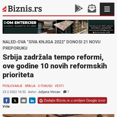
NALED-OVA "SIVA KNJIGA 2022" DONOSI 21 NOVU
PREPORUKU
Srbija zadržala tempo reformi,
ove godine 10 novih reformskih
prioriteta
POSLOVANJE
SRBIJA
U FOKUSU
VESTI
23.2.2022 16:52
Autor:
Julijana Vincan
7
Dodajte Biznis.rs u omiljeni Google izvor
Više