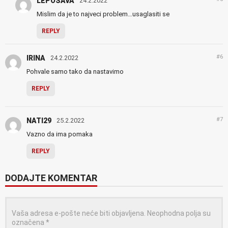
LEPOSAVA
24.2.2022
Mislim da je to najveci problem…usaglasiti se
REPLY
#6
IRINA
24.2.2022
Pohvale samo tako da nastavimo
REPLY
#7
NATI29
25.2.2022
Vazno da ima pomaka
REPLY
DODAJTE KOMENTAR
Vaša adresa e-pošte neće biti objavljena.
Neophodna polja su
označena
*