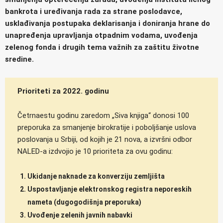
bankrota i uređivanja rada za strane poslodavce,
usklađivanja postupaka deklarisanja i doniranja hrane do
unapređenja upravljanja otpadnim vodama, uvođenja
zelenog fonda i drugih tema važnih za zaštitu životne
sredine.
Prioriteti za 2022. godinu
Četrnaestu godinu zaredom „Siva knjiga“ donosi 100
preporuka za smanjenje birokratije i poboljšanje uslova
poslovanja u Srbiji, od kojih je 21 nova, a izvršni odbor
NALED-a izdvojio je 10 prioriteta za ovu godinu:
Ukidanje naknade za konverziju zemljišta
Uspostavljanje elektronskog registra neporeskih
nameta (dugogodišnja preporuka)
Uvođenje zelenih javnih nabavki