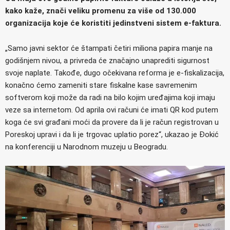
kako kaže, znači veliku promenu za više od 130.000
organizacija koje će koristiti jedinstveni sistem e-faktura.
„Samo javni sektor će štampati četiri miliona papira manje na
godišnjem nivou, a privreda će značajno unaprediti sigurnost
svoje naplate. Takođe, dugo očekivana reforma je e-fiskalizacija,
konačno ćemo zameniti stare fiskalne kase savremenim
softverom koji može da radi na bilo kojim uređajima koji imaju
veze sa internetom. Od aprila ovi računi će imati QR kod putem
koga će svi građani moći da provere da li je račun registrovan u
Poreskoj upravi i da li je trgovac uplatio porez“, ukazao je Đokić
na konferenciji u Narodnom muzeju u Beogradu.