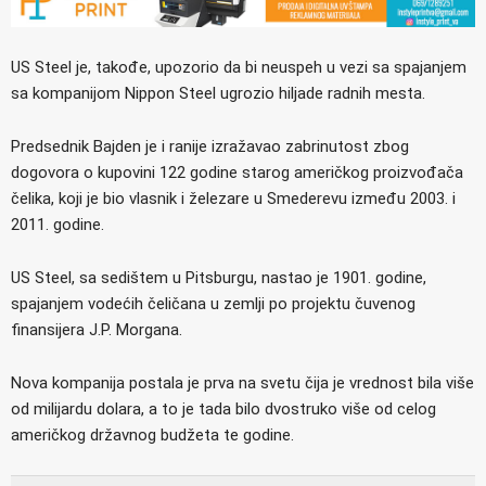
US Steel je, takođe, upozorio da bi neuspeh u vezi sa spajanjem
sa kompanijom Nippon Steel ugrozio hiljade radnih mesta.
Predsednik Bajden je i ranije izražavao zabrinutost zbog
dogovora o kupovini 122 godine starog američkog proizvođača
čelika, koji je bio vlasnik i železare u Smederevu između 2003. i
2011. godine.
US Steel, sa sedištem u Pitsburgu, nastao je 1901. godine,
spajanjem vodećih čeličana u zemlji po projektu čuvenog
finansijera J.P. Morgana.
Nova kompanija postala je prva na svetu čija je vrednost bila više
od milijardu dolara, a to je tada bilo dvostruko više od celog
američkog državnog budžeta te godine.