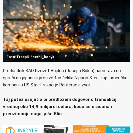
Foto: Freepik / serhii_bobyk
Predsednik SAD Džozef Bajden (Joseph Biden) namerava da
spreči da japanski proizvođač čelika Nippon Steel kupi američku
kompaniju US Steel, rekao je Reutersov izvor.
Taj potez osujetio bi predloženi dogovor o transakciji
vrednoj oko 14,9 milijardi dolara, kada se uračuna i
preuzimanje duga
,
piše Blic.