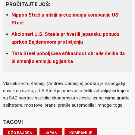
PROČITAJTE JOŠ:
Nippon Steel u misiji preuzimanja kompanije US
Steel
Akcionari U.S. Steela prihvatili japansku ponudu
uprkos Bajdenovom protivljenju
Tata Steel poboljšava efikasnost obrade čelika da
bi smanjio emisiju ugljenika
Vlasnik Endru Karnegi (Andrew Carnegie) postao je najbogatiji
čovek na svetu, a US Steel je proizvodio čelik zahvaljujući kojem
su SAD postale svetska ekonomska velesila, jer su njime gradile
solitetere, mostove, brane, pravile automobile i mnogo toga.
TAGOVI
DŽO BAJDEN
JAPAN
KOMPANIJE