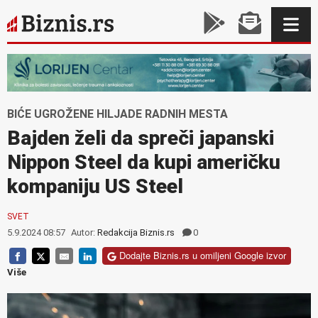
BIĆE UGROŽENE HILJADE RADNIH MESTA
Bajden želi da spreči japanski
Nippon Steel da kupi američku
kompaniju US Steel
SVET
5.9.2024 08:57
Autor:
Redakcija Biznis.rs
0
Dodajte Biznis.rs u omiljeni Google izvor
Više