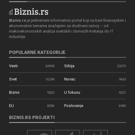
Biznis.rs
je jedinstveni informativni portal koji se bavi finansijskim i
ekonomskim temama značajnim za društveni razvoj – od
makroekonomskih analiza svetskih i domaćih kretanja do IT
industrije.
POPULARNE KATEGORIJE
Vesti
Srbija
24958
23375
Svet
Novac
16298
9663
Biznis
U fokusu
9262
9221
EU
Poslovanje
8284
6985
BIZNIS.RS PROJEKTI