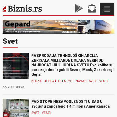
Svet
RASPRODAJA TEHNOLOŠKIH AKCIJA
ZBRISALA MILIJARDE DOLARA NEKIH OD
NAJBOGATIJIH LJUDI NA SVETU Evo koliko su
para zajedno izgubili Bezos, Mask, Zakerberg i
Gejts
BERZA
HI-TECH
LIFESTYLE
NOVAC
SVET
VESTI
5.9.2020 08:45
PAD STOPE NEZAPOSLENOSTI U SAD U
avgustu zaposleno 1,4 miliona Amerikanaca
SVET
VESTI