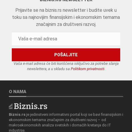
Prijavite se na biznis.rs newsletter i budite uvek u
toku sa najnovijim finansijskim i ekonomskim temama
značajnim za društveni razvoj.
Vaša e-mail adresa će biti korišćena isključivo za potrebe slanja
newslettera, a u skladu sa
Politikom privatnosti
.
O NAMA
Biznis.rs
je jedinstveni informativni portal koji se bavi finansijskim i
ekonomskim temama značajnim za društveni razvoj – od
makroekonomskih analiza svetskih i domaćih kretanja do IT
industrije.