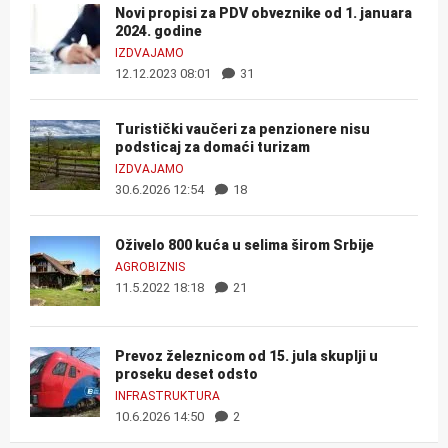
Novi propisi za PDV obveznike od 1. januara
2024. godine
IZDVAJAMO
12.12.2023 08:01
31
Turistički vaučeri za penzionere nisu
podsticaj za domaći turizam
IZDVAJAMO
30.6.2026 12:54
18
Oživelo 800 kuća u selima širom Srbije
AGROBIZNIS
11.5.2022 18:18
21
Prevoz železnicom od 15. jula skuplji u
proseku deset odsto
INFRASTRUKTURA
10.6.2026 14:50
2