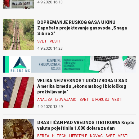
4.9.2020 16:13
DOPREMANJE RUSKOG GASA U KINU
Započeto projektovanje gasovoda „Snaga
Sibira 2“
SVET
VESTI
4.9.2020 14:23
VELIKA NEIZVESNOST UOČI IZBORA U SAD
Amerika između „ekonomskog i biološkog
preživljavanja“
ANALIZA
IZDVAJAMO
SVET
U FOKUSU
VESTI
4.9.2020 13:49
DRASTIČAN PAD VREDNOSTI BITKOINA Kripto
valuta pojeftinila 1.000 dolara za dan
BERZA
HI-TECH
LIFESTYLE
NOVAC
SVET
VESTI