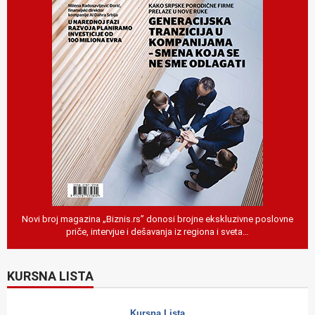
Novi broj magazina „Biznis.rs” donosi brojne ekskluzivne poslovne
priče, intervjue i dešavanja iz regiona i sveta…
KURSNA LISTA