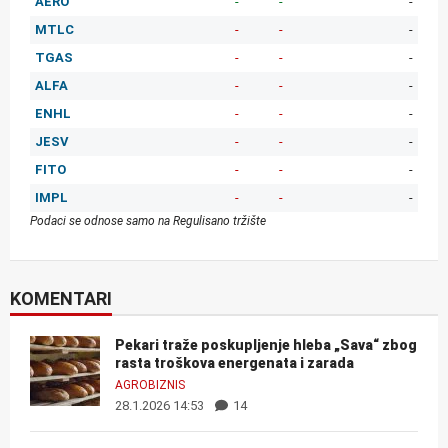
AERO
-
-
-
MTLC
-
-
-
TGAS
-
-
-
ALFA
-
-
-
ENHL
-
-
-
JESV
-
-
-
FITO
-
-
-
IMPL
-
-
-
Podaci se odnose samo na Regulisano tržište
KOMENTARI
Pekari traže poskupljenje hleba „Sava“ zbog
rasta troškova energenata i zarada
AGROBIZNIS
28.1.2026 14:53
14