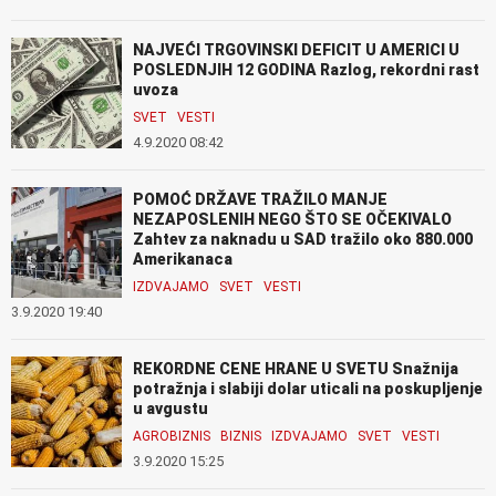
NAJVEĆI TRGOVINSKI DEFICIT U AMERICI U
POSLEDNJIH 12 GODINA Razlog, rekordni rast
uvoza
SVET
VESTI
4.9.2020 08:42
POMOĆ DRŽAVE TRAŽILO MANJE
NEZAPOSLENIH NEGO ŠTO SE OČEKIVALO
Zahtev za naknadu u SAD tražilo oko 880.000
Amerikanaca
IZDVAJAMO
SVET
VESTI
3.9.2020 19:40
REKORDNE CENE HRANE U SVETU Snažnija
potražnja i slabiji dolar uticali na poskupljenje
u avgustu
AGROBIZNIS
BIZNIS
IZDVAJAMO
SVET
VESTI
3.9.2020 15:25