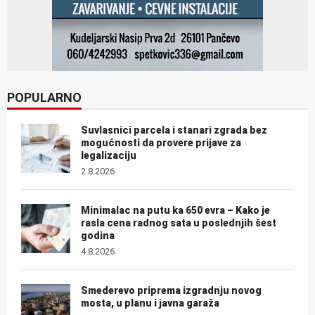
POPULARNO
Suvlasnici parcela i stanari zgrada bez
mogućnosti da provere prijave za
legalizaciju
2.8.2026
Minimalac na putu ka 650 evra – Kako je
rasla cena radnog sata u poslednjih šest
godina
4.8.2026
Smederevo priprema izgradnju novog
mosta, u planu i javna garaža