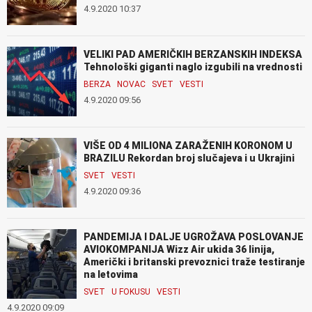
4.9.2020 10:37
VELIKI PAD AMERIČKIH BERZANSKIH INDEKSA
Tehnološki giganti naglo izgubili na vrednosti
BERZA
NOVAC
SVET
VESTI
4.9.2020 09:56
VIŠE OD 4 MILIONA ZARAŽENIH KORONOM U
BRAZILU Rekordan broj slučajeva i u Ukrajini
SVET
VESTI
4.9.2020 09:36
PANDEMIJA I DALJE UGROŽAVA POSLOVANJE
AVIOKOMPANIJA Wizz Air ukida 36 linija,
Američki i britanski prevoznici traže testiranje
na letovima
SVET
U FOKUSU
VESTI
4.9.2020 09:09