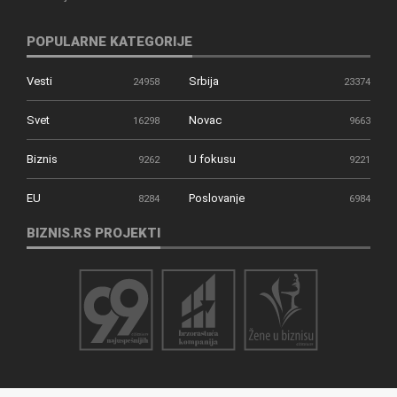
POPULARNE KATEGORIJE
Vesti
Srbija
24958
23374
Svet
Novac
16298
9663
Biznis
U fokusu
9262
9221
EU
Poslovanje
8284
6984
BIZNIS.RS PROJEKTI