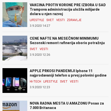
VAKCINA PROTIV KORONE PRE IZBORA U SAD
Trampova administracija uložila milijarde
dolara u njen razvoj
LIFESTYLE
SVET
VESTI
ZDRAVLJE
3.9.2020 14:27
CENE NAFTE NA MESEČNOM MINIMUMU
Sezonski remont rafinerija oborio potražnju
SVET
VESTI
3.9.2020 12:26
APPLE PRKOSI PANDEMIJI Iphone 11
najprodavaniji telefon u prvoj polovini godine
HI-TECH
LIFESTYLE
SVET
VESTI
3.9.2020 12:23
NOVA RADNA MESTA U AMAZONU Posao za
7.000 Britanaca