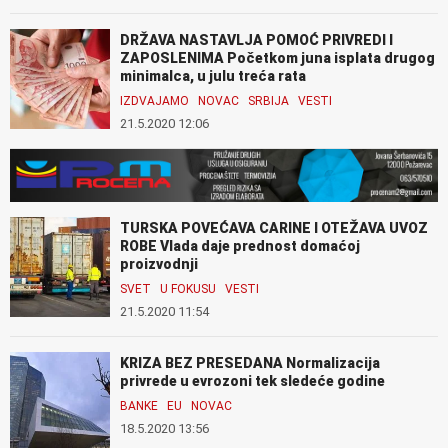
DRŽAVA NASTAVLJA POMOĆ PRIVREDI I
ZAPOSLENIMA Početkom juna isplata drugog
minimalca, u julu treća rata
IZDVAJAMO
NOVAC
SRBIJA
VESTI
21.5.2020 12:06
TURSKA POVEĆAVA CARINE I OTEŽAVA UVOZ
ROBE Vlada daje prednost domaćoj
proizvodnji
SVET
U FOKUSU
VESTI
21.5.2020 11:54
KRIZA BEZ PRESEDANA Normalizacija
privrede u evrozoni tek sledeće godine
BANKE
EU
NOVAC
18.5.2020 13:56