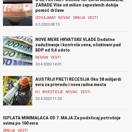
ZARADE Više od milion zaposlenih dobija
pomoć države
IZDVAJAMO
NOVAC
SRBIJA
VESTI
6.5.2020 08:15
NOVE MERE HRVATSKE VLADE Dodatno
zaduživanje i kontrola cena, očekivani pad
BDP od 9,4 odsto
REGION
VESTI
30.4.2020 14:01
AUSTRIJI PRETI RECESIJA Oko 38 milijardi
evra za privredu i nova radna mesta
EU
INVESTICIJE
NOVAC
VESTI
30.4.2020 11:28
ISPLATA MINIMALACA OD 7. MAJA Za podsticaj potrošnje
svima po 100 evra
SRBIJA
VESTI