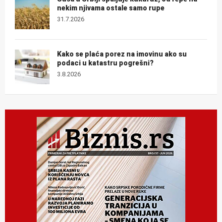
nekim njivama ostale samo rupe
31.7.2026
Kako se plaća porez na imovinu ako su
podaci u katastru pogrešni?
3.8.2026