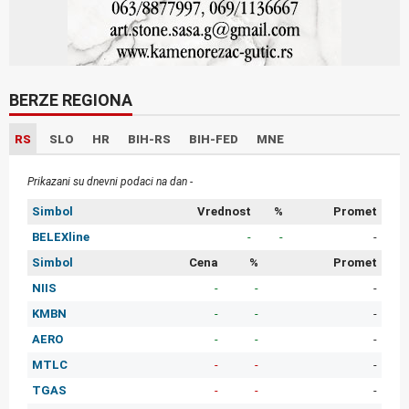
BERZE REGIONA
RS
SLO
HR
BIH-RS
BIH-FED
MNE
Prikazani su dnevni podaci na dan -
Simbol
Vrednost
%
Promet
BELEXline
-
-
-
Simbol
Cena
%
Promet
NIIS
-
-
-
KMBN
-
-
-
AERO
-
-
-
MTLC
-
-
-
TGAS
-
-
-