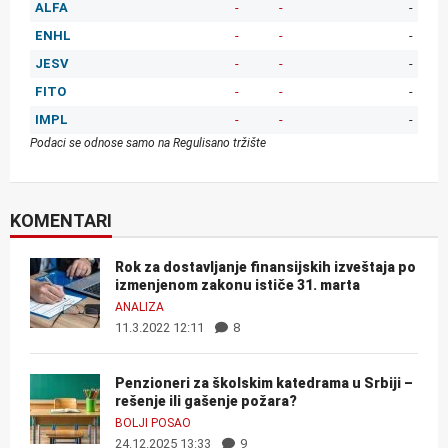
ALFA
-
-
-
ENHL
-
-
-
JESV
-
-
-
FITO
-
-
-
IMPL
-
-
-
Podaci se odnose samo na Regulisano tržište
KOMENTARI
Rok za dostavljanje finansijskih izveštaja po
izmenjenom zakonu ističe 31. marta
ANALIZA
11.3.2022 12:11
8
Penzioneri za školskim katedrama u Srbiji –
rešenje ili gašenje požara?
BOLJI POSAO
24.12.2025 13:33
9