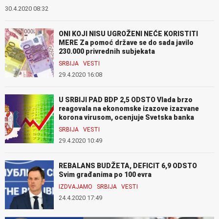
30.4.2020 08:32
ONI KOJI NISU UGROŽENI NEĆE KORISTITI
MERE Za pomoć države se do sada javilo
230.000 privrednih subjekata
SRBIJA
VESTI
29.4.2020 16:08
U SRBIJI PAD BDP 2,5 ODSTO Vlada brzo
reagovala na ekonomske izazove izazvane
korona virusom, ocenjuje Svetska banka
SRBIJA
VESTI
29.4.2020 10:49
REBALANS BUDŽETA, DEFICIT 6,9 ODSTO
Svim građanima po 100 evra
IZDVAJAMO
SRBIJA
VESTI
24.4.2020 17:49