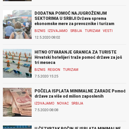
DODATNA POMOĆ NAJUGROŽENIJM
SEKTORIMA U SRBIJI Država sprema
ekonomske mere za prevoznike i turizam
BIZNIS
IZDVAJAMO
SRBIJA
TURIZAM
VESTI
12.5.2020 08:02
HITNO OTVARANJE GRANICA ZA TURISTE
Hrvatski hotelijeri traže pomoć države za još
tri meseca
BIZNIS
REGION
TURIZAM
7.5.2020 15:25
POČELA ISPLATA MINIMALNE ZARADE Pomoć
države za više od milion zaposlenih
IZDVAJAMO
NOVAC
SRBIJA
7.5.2020 08:08
U ČETVRTAK POČINJE ISPLATA MINIMALNE