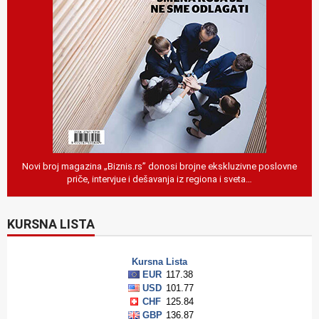
Novi broj magazina „Biznis.rs” donosi brojne ekskluzivne poslovne
priče, intervjue i dešavanja iz regiona i sveta…
KURSNA LISTA