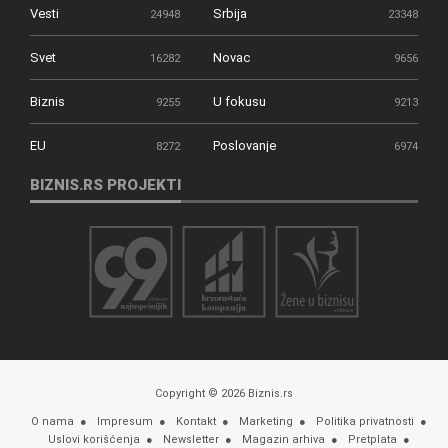
Vesti
Srbija
24948
23348
Svet
Novac
16282
9656
Biznis
U fokusu
9255
9213
EU
Poslovanje
8272
6974
BIZNIS.RS PROJEKTI
Copyright © 2026 Biznis.rs
O nama
Impresum
Kontakt
Marketing
Politika privatnosti
Uslovi korišćenja
Newsletter
Magazin arhiva
Pretplata