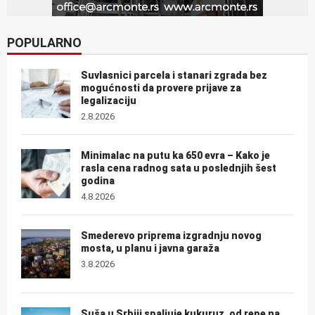
POPULARNO
Suvlasnici parcela i stanari zgrada bez
mogućnosti da provere prijave za
legalizaciju
2.8.2026
Minimalac na putu ka 650 evra – Kako je
rasla cena radnog sata u poslednjih šest
godina
4.8.2026
Smederevo priprema izgradnju novog
mosta, u planu i javna garaža
3.8.2026
Suša u Srbiji spaljuje kukuruz, od repe na