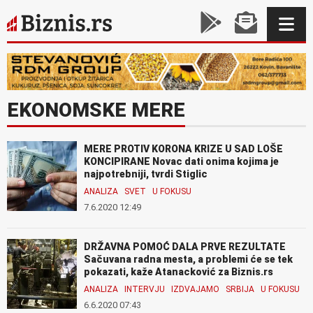
EKONOMSKE MERE
MERE PROTIV KORONA KRIZE U SAD LOŠE
KONCIPIRANE Novac dati onima kojima je
najpotrebniji, tvrdi Stiglic
ANALIZA
SVET
U FOKUSU
7.6.2020 12:49
DRŽAVNA POMOĆ DALA PRVE REZULTATE
Sačuvana radna mesta, a problemi će se tek
pokazati, kaže Atanacković za Biznis.rs
ANALIZA
INTERVJU
IZDVAJAMO
SRBIJA
U FOKUSU
6.6.2020 07:43