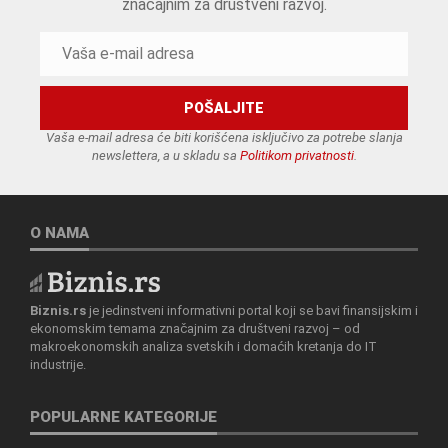
značajnim za društveni razvoj.
Vaša e-mail adresa će biti korišćena isključivo za potrebe slanja
newslettera, a u skladu sa
Politikom privatnosti
.
O NAMA
Biznis.rs
je jedinstveni informativni portal koji se bavi finansijskim i
ekonomskim temama značajnim za društveni razvoj – od
makroekonomskih analiza svetskih i domaćih kretanja do IT
industrije.
POPULARNE KATEGORIJE