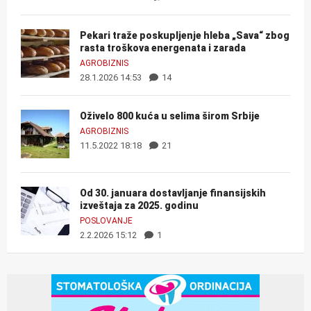
Pekari traže poskupljenje hleba „Sava“ zbog
rasta troškova energenata i zarada
AGROBIZNIS
28.1.2026 14:53
14
Oživelo 800 kuća u selima širom Srbije
AGROBIZNIS
11.5.2022 18:18
21
Od 30. januara dostavljanje finansijskih
izveštaja za 2025. godinu
POSLOVANJE
2.2.2026 15:12
1