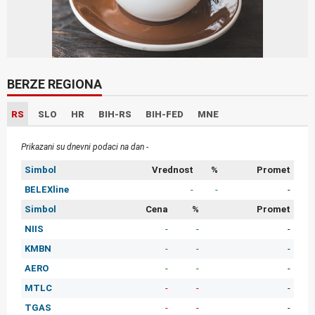
BERZE REGIONA
RS
SLO
HR
BIH-RS
BIH-FED
MNE
Prikazani su dnevni podaci na dan -
Simbol
Vrednost
%
Promet
BELEXline
-
-
-
Simbol
Cena
%
Promet
NIIS
-
-
-
KMBN
-
-
-
AERO
-
-
-
MTLC
-
-
-
TGAS
-
-
-