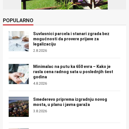
POPULARNO
Suvlasnici parcela i stanari zgrada bez
mogućnosti da provere prijave za
legalizaciju
2.8.2026
Minimalac na putu ka 650 evra – Kako je
rasla cena radnog sata u poslednjih šest
godina
4.8.2026
Smederevo priprema izgradnju novog
mosta, u planu i javna garaža
3.8.2026