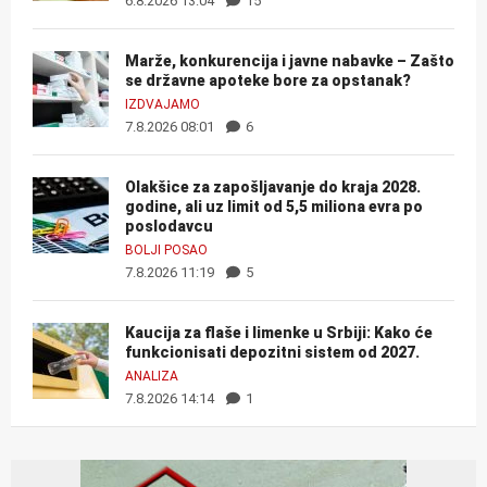
6.8.2026 13:04
15
Marže, konkurencija i javne nabavke – Zašto
se državne apoteke bore za opstanak?
IZDVAJAMO
7.8.2026 08:01
6
Olakšice za zapošljavanje do kraja 2028.
godine, ali uz limit od 5,5 miliona evra po
poslodavcu
BOLJI POSAO
7.8.2026 11:19
5
Kaucija za flaše i limenke u Srbiji: Kako će
funkcionisati depozitni sistem od 2027.
ANALIZA
7.8.2026 14:14
1