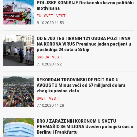
POLJSKE KOMISIJE Drakonska kazna politički
motivisana
EU
SVET
VESTI
8.10.2020 11:59
OD 6.700 TESTIRANIH 121 OSOBA POZITIVNA
NA KORONA VIRUS Preminuo jedan pacijent u
poslednja 24 sata u Srbiji
SRBIJA
VESTI
7.10.2020 15:21
REKORDAN TRGOVINSKI DEFICIT SAD U
AVGUSTU Minus veći od 67 milijardi dolara
zbog kupovine zlata
SVET
VESTI
7.10.2020 11:28
BROJ ZARAŽENIH KORONOM U SVETU
PREMAŠIO 36 MILIONA Uveden policijski čas u
Berlinu i Frankfurtu