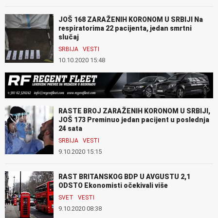
JOŠ 168 ZARAŽENIH KORONOM U SRBIJI Na
respiratorima 22 pacijenta, jedan smrtni
slučaj
SRBIJA
VESTI
10.10.2020 15:48
RASTE BROJ ZARAŽENIH KORONOM U SRBIJI,
JOŠ 173 Preminuo jedan pacijent u poslednja
24 sata
SRBIJA
VESTI
9.10.2020 15:15
RAST BRITANSKOG BDP U AVGUSTU 2,1
ODSTO Ekonomisti očekivali više
SVET
VESTI
9.10.2020 08:38