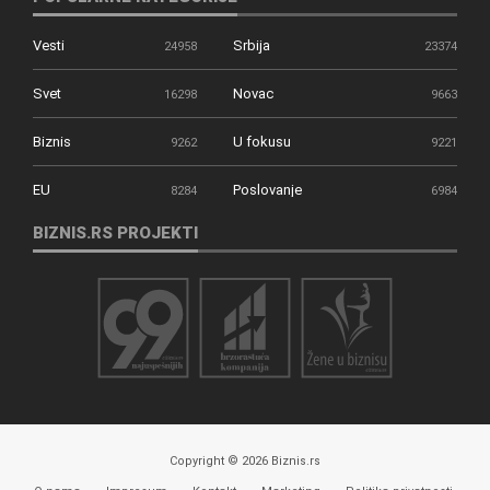
Vesti
Srbija
24958
23374
Svet
Novac
16298
9663
Biznis
U fokusu
9262
9221
EU
Poslovanje
8284
6984
BIZNIS.RS PROJEKTI
Copyright © 2026 Biznis.rs