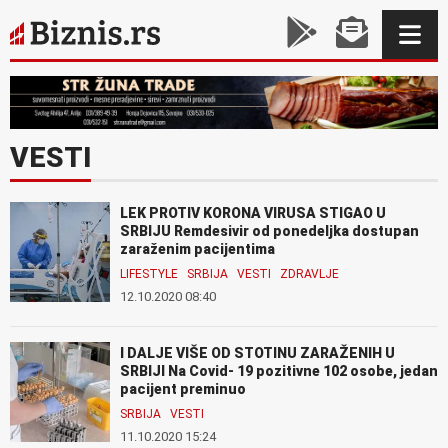
VESTI
LEK PROTIV KORONA VIRUSA STIGAO U
SRBIJU Remdesivir od ponedeljka dostupan
zaraženim pacijentima
LIFESTYLE
SRBIJA
VESTI
ZDRAVLJE
12.10.2020 08:40
I DALJE VIŠE OD STOTINU ZARAŽENIH U
SRBIJI Na Covid- 19 pozitivne 102 osobe, jedan
pacijent preminuo
SRBIJA
VESTI
11.10.2020 15:24