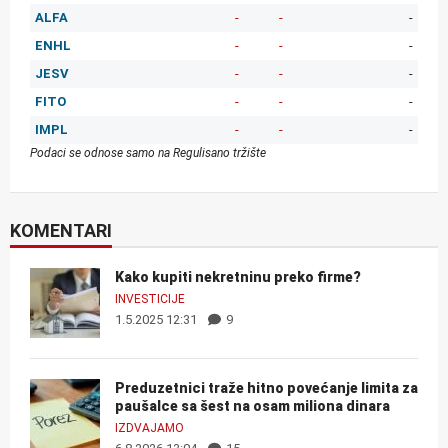
ALFA
-
-
-
ENHL
-
-
-
JESV
-
-
-
FITO
-
-
-
IMPL
-
-
-
Podaci se odnose samo na Regulisano tržište
KOMENTARI
Kako kupiti nekretninu preko firme?
INVESTICIJE
1.5.2025 12:31
9
Preduzetnici traže hitno povećanje limita za
paušalce sa šest na osam miliona dinara
IZDVAJAMO