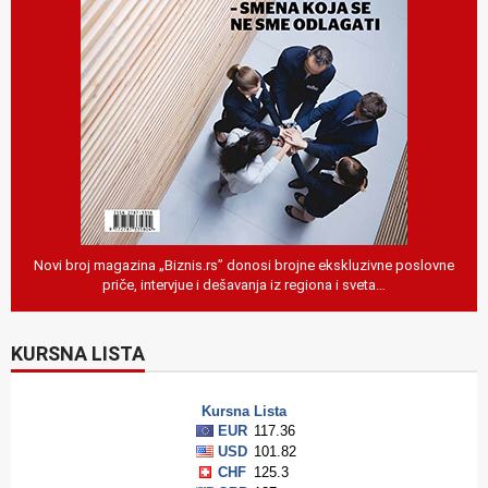
Novi broj magazina „Biznis.rs” donosi brojne ekskluzivne poslovne
priče, intervjue i dešavanja iz regiona i sveta…
KURSNA LISTA