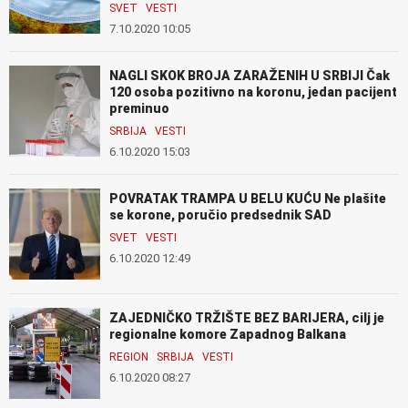
SVET
VESTI
7.10.2020 10:05
NAGLI SKOK BROJA ZARAŽENIH U SRBIJI Čak
120 osoba pozitivno na koronu, jedan pacijent
preminuo
SRBIJA
VESTI
6.10.2020 15:03
POVRATAK TRAMPA U BELU KUĆU Ne plašite
se korone, poručio predsednik SAD
SVET
VESTI
6.10.2020 12:49
ZAJEDNIČKO TRŽIŠTE BEZ BARIJERA, cilj je
regionalne komore Zapadnog Balkana
REGION
SRBIJA
VESTI
6.10.2020 08:27