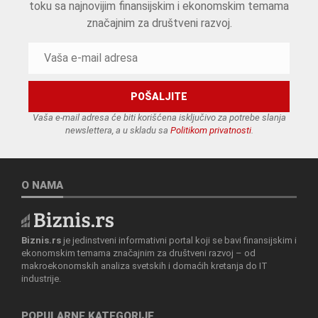
toku sa najnovijim finansijskim i ekonomskim temama
značajnim za društveni razvoj.
Vaša e-mail adresa će biti korišćena isključivo za potrebe slanja
newslettera, a u skladu sa
Politikom privatnosti
.
O NAMA
Biznis.rs
je jedinstveni informativni portal koji se bavi finansijskim i
ekonomskim temama značajnim za društveni razvoj – od
makroekonomskih analiza svetskih i domaćih kretanja do IT
industrije.
POPULARNE KATEGORIJE