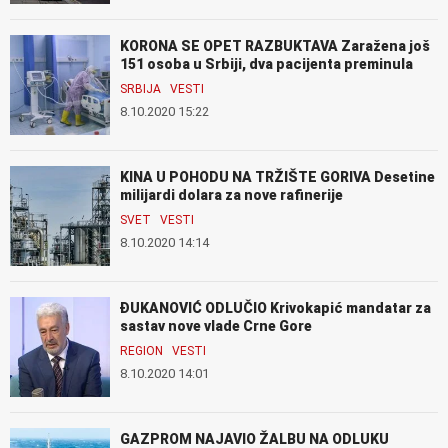
KORONA SE OPET RAZBUKTAVA Zaražena još
151 osoba u Srbiji, dva pacijenta preminula
SRBIJA
VESTI
8.10.2020 15:22
KINA U POHODU NA TRŽIŠTE GORIVA Desetine
milijardi dolara za nove rafinerije
SVET
VESTI
8.10.2020 14:14
ĐUKANOVIĆ ODLUČIO Krivokapić mandatar za
sastav nove vlade Crne Gore
REGION
VESTI
8.10.2020 14:01
GAZPROM NAJAVIO ŽALBU NA ODLUKU