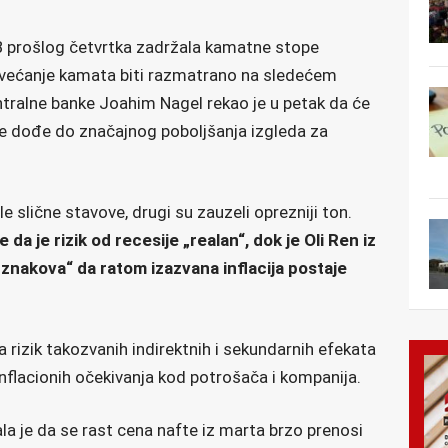
B prošlog četvrtka zadržala kamatne stope
ovećanje kamata biti razmatrano na sledećem
ralne banke Joahim Nagel rekao je u petak da će
ne dođe do značajnog poboljšanja izgleda za
 slične stavove, drugi su zauzeli oprezniji ton.
da je rizik od recesije „realan“, dok je Oli Ren iz
znakova“ da ratom izazvana inflacija postaje
 rizik takozvanih indirektnih i sekundarnih efekata
inflacionih očekivanja kod potrošača i kompanija.
je da se rast cena nafte iz marta brzo prenosi