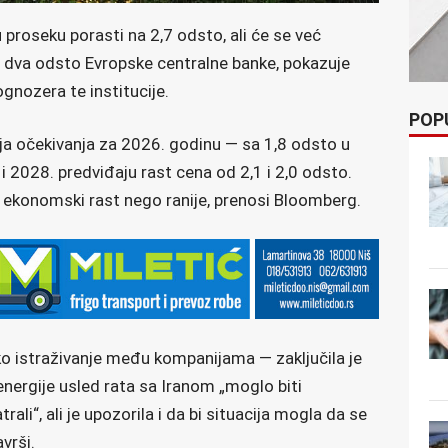
u proseku porasti na 2,7 odsto, ali će se već
od dva odsto Evropske centralne banke, pokazuje
gnozera te institucije.
POP
oja očekivanja za 2026. godinu — sa 1,8 odsto u
2028. predviđaju rast cena od 2,1 i 2,0 odsto.
i ekonomski rast nego ranije, prenosi Bloomberg.
 istraživanje među kompanijama — zaključila je
 energije usled rata sa Iranom „moglo biti
ali“, ali je upozorila i da bi situacija mogla da se
vrši.