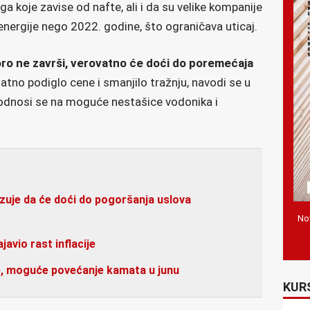
ga koje zavise od nafte, ali i da su velike kompanije
energije nego 2022. godine, što ograničava uticaj.
oro ne završi, verovatno će doći do poremećaja
atno podiglo cene i smanjilo tražnju, navodi se u
 odnosi se na moguće nestašice vodonika i
zuje da će doći do pogoršanja uslova
Nov
avio rast inflacije
, moguće povećanje kamata u junu
KUR