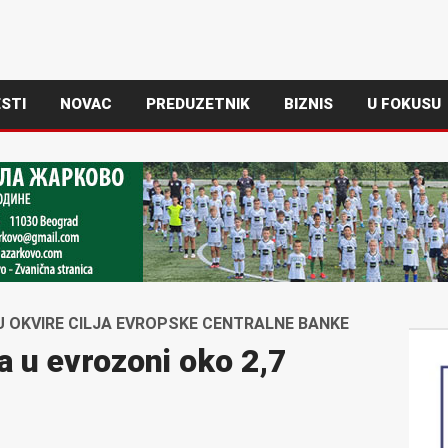
STI
NOVAC
PREDUZETNIK
BIZNIS
U FOKUSU
U OKVIRE CILJA EVROPSKE CENTRALNE BANKE
a u evrozoni oko 2,7