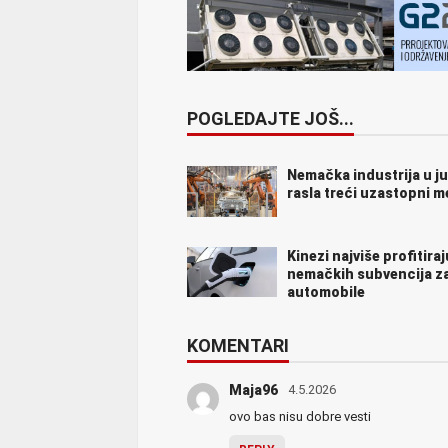
POGLEDAJTE JOŠ...
Nemačka industrija u j
rasla treći uzastopni 
Kinezi najviše profitira
nemačkih subvencija za
automobile
KOMENTARI
Maja96
4.5.2026
ovo bas nisu dobre vesti