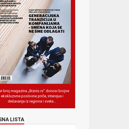
i broj magazina „Biznis.rs” donosi brojne
ekskluzivne poslovne priče, intervjue i
dešavanja iz regiona i sveta…
SNA LISTA