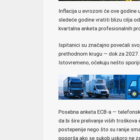
Inflacija u evrozoni će ove godine 
sledeće godine vratiti blizu cilja 
kvartalna anketa profesionalnih pro
Ispitanici su značajno povećali sv
prethodnom krugu — dok za 2027. i 
Istovremeno, očekuju nešto sporij
Posebna anketa ECB-a — telefonsko
da bi šire prelivanje viših troškova
postepenije nego što su ranije smatr
pogorša ako se sukob uskoro ne za