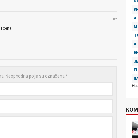
NI
K
A
#2
M
 i cena.
T
A
E
J
F
na.
Neophodna polja su označena
*
I
Pod
KOM