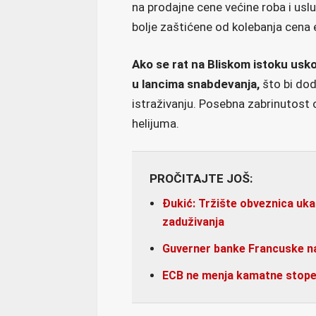
na prodajne cene većine roba i uslu
bolje zaštićene od kolebanja cena 
Ako se rat na Bliskom istoku usk
u lancima snabdevanja,
što bi dod
istraživanju. Posebna zabrinutost
helijuma.
PROČITAJTE JOŠ:
Đukić: Tržište obveznica uka
zaduživanja
Guverner banke Francuske naj
ECB ne menja kamatne stope