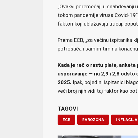
„Ovakvi poremećaji u snabdevanju mo
tokom pandemije virusa Covid-19“,
faktori koji ublažavaju uticaj, poput
Prema ECB, „za većinu ispitanika klj
potrošača i samim tim na konačnu 
Kada je reč o rastu plata, anketa
usporavanje — na 2,9 i 2,8 odsto 
2025.
Ipak, pojedini ispitanici bla
veći broj njih vidi taj faktor kao pot
TAGOVI
ECB
EVROZONA
INFLACIJA