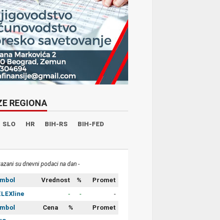
ZE REGIONA
SLO
HR
BIH-RS
BIH-FED
kazani su dnevni podaci na dan -
imbol
Vrednost
%
Promet
LEXline
-
-
-
imbol
Cena
%
Promet