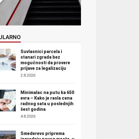
ULARNO
Suvlasnici parcela i
stanari zgrada bez
mogućnosti da provere
prijave za legalizaciju
2.8.2026
Minimalac na putu ka 650
evra – Kako je rasla cena
radnog sata u poslednjih
šest godina
4.8.2026
Smederevo priprema
izgradnju novog mosta, u