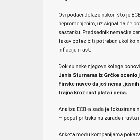
Ovi podaci dolaze nakon što je EC
nepromenjenim, uz signal da će p
sastanku. Predsednik nemačke cent
takav potez biti potreban ukoliko 
inflaciju i rast.
Dok su neke njegove kolege ponovile
Janis Sturnaras iz Grčke ocenio je 
Finske naveo da još nema „jasnih 
trajna kroz rast plata i cena.
Analiza ECB-a sada je fokusirana na
— poput pritiska na zarade i rasta 
Anketa među kompanijama pokazala 