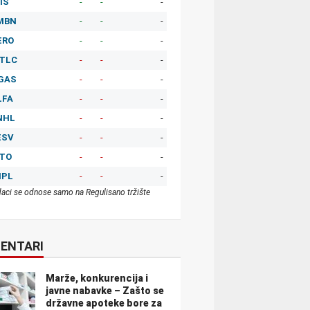
IS
-
-
-
MBN
-
-
-
ERO
-
-
-
TLC
-
-
-
GAS
-
-
-
LFA
-
-
-
NHL
-
-
-
ESV
-
-
-
ITO
-
-
-
MPL
-
-
-
aci se odnose samo na Regulisano tržište
ENTARI
Marže, konkurencija i
javne nabavke – Zašto se
državne apoteke bore za