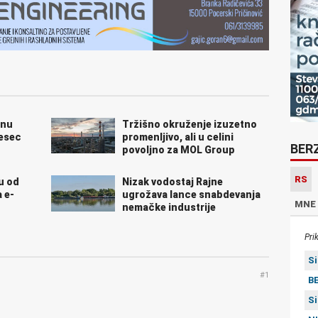
unu
Tržišno okruženje izuzetno
mesec
promenljivo, ali u celini
BER
povoljno za MOL Group
RS
ju od
Nizak vodostaj Rajne
 e-
ugrožava lance snabdevanja
MNE
nemačke industrije
Pri
S
#1
BE
S