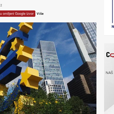
2
u omiljeni Google izvor
Više