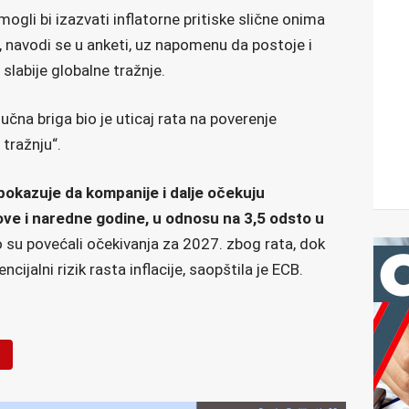
gli bi izazvati inflatorne pritiske slične onima
 navodi se u anketi, uz napomenu da postoje i
 slabije globalne tražnje.
učna briga bio je uticaj rata na poverenje
tražnju“.
 pokazuje da kompanije i dalje očekuju
ove i naredne godine, u odnosu na 3,5 odsto u
go su povećali očekivanja za 2027. zbog rata, dok
encijalni rizik rasta inflacije, saopštila je ECB.