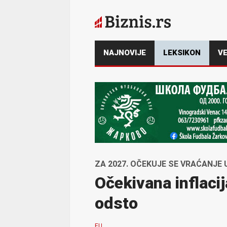
NAJNOVIJE
LEKSIKON
VE
ZA 2027. OČEKUJE SE VRAĆANJE 
Očekivana inflacij
odsto
EU