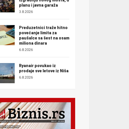
planu i javna garaža
3.8.2026
Preduzetnici traže hitno
povećanje limita za
paušalce sa šest na osam
miliona dinara
6.8.2026
Ryanair povukao iz
prodaje sve letove iz Niša
6.8.2026