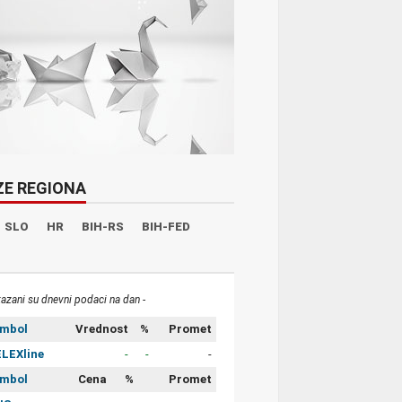
ZE REGIONA
SLO
HR
BIH-RS
BIH-FED
kazani su dnevni podaci na dan -
imbol
Vrednost
%
Promet
LEXline
-
-
-
imbol
Cena
%
Promet