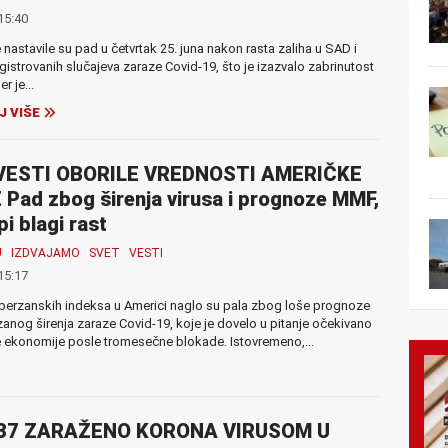
15:40
 nastavile su pad u četvrtak 25. juna nakon rasta zaliha u SAD i
egistrovanih slučajeva zaraze Covid-19, što je izazvalo zabrinutost
er je...
J VIŠE
VESTI OBORILE VREDNOSTI AMERIČKE
Pad zbog širenja virusa i prognoze MMF,
pi blagi rast
U
IZDVAJAMO
SVET
VESTI
15:17
berzanskih indeksa u Americi naglo su pala zbog loše prognoze
anog širenja zaraze Covid-19, koje je dovelo u pitanje očekivano
 ekonomije posle tromesečne blokade. Istovremeno,...
37 ZARAŽENO KORONA VIRUSOM U