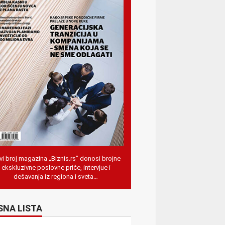
i broj magazina „Biznis.rs” donosi brojne
ekskluzivne poslovne priče, intervjue i
dešavanja iz regiona i sveta…
SNA LISTA