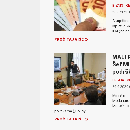
BIZNIS
RE
26.6.2020 
Skupština 
isplati di
KM (22,27 m
PROČITAJ VIŠE
MALI 
Šef Mi
podršk
SRBIJA
V
26.6.2020 
Ministar f
Međunarod
Martejn, o
politikama („Policy...
PROČITAJ VIŠE