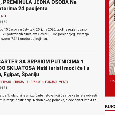
I, PREMINULA JEDNA OSOBA Na
atorima 24 pacijenta
ESTI
14:59
e do 15 časova u četvrtak, 25. juna 2020. godine registrovano
372 potvrđenih slučajeva Covid-19. Od poslednjeg izveštaja
u uzorci 7.311 osoba od kojih su...
ČARTER SA SRPSKIM PUTNICIMA 1.
O SKIJATOSA Naši turisti moći će i u
, Egipat, Španiju
Nov
TERVJU
SRBIJA
TURIZAM
U FOKUSU
VESTI
14:31
atos 1. jula prvi je u nizu čarter letova koji će srpske turiste odvesti
nih letnjih destinacija. Nakon ovog polaska, slede čarter letovi za
KUR