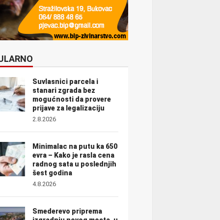
ULARNO
Suvlasnici parcela i
stanari zgrada bez
mogućnosti da provere
prijave za legalizaciju
2.8.2026
Minimalac na putu ka 650
evra – Kako je rasla cena
radnog sata u poslednjih
šest godina
4.8.2026
Smederevo priprema
izgradnju novog mosta, u