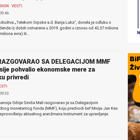
GION
VESTI
09:46
društva „Telekom Srpske a.d. Banja Luka“, donela je odluku o
vidende iz dobiti ostvarene u 2019. godini u iznosu od 43,57 miliona
iliona evra) ili...
RAZGOVARAO SA DELEGACIJOM MMF
sije pohvalio ekonomske mere za
u privredi
ESTI
09:33
inansija Srbije Siniša Mali razgovarao je sa Delegacijom
nog monetarnog fonda (MMF), koju predvodi šef Misije Jan Kes
 sprovođenju aktuelnog aranžmana Instrument za upravljanje