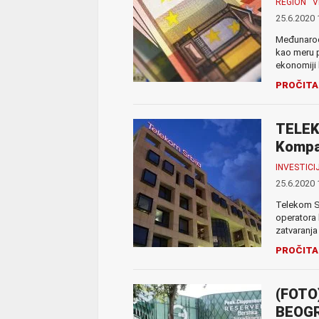
REGION
V
25.6.2020 
Međunarodn
kao meru p
ekonomiji 
PROČITA
TELEK
Kompan
INVESTICI
25.6.2020 
Telekom S
operatora 
zatvaranja
PROČITA
(FOTO
BEOGRA