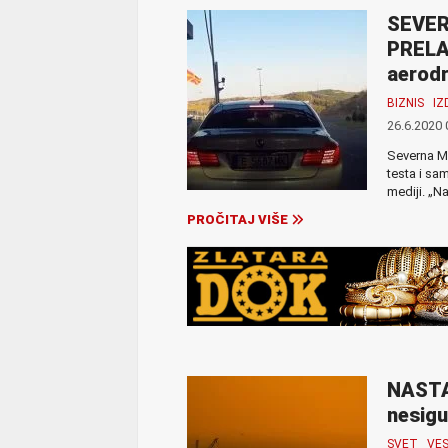
SEVER
PRELAZ
aerodr
BIZNIS
I
26.6.2020 
Severna Ma
testa i sa
mediji. „N
PROČITAJ VIŠE
NASTA
nesigu
SVET
VES