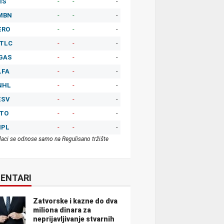
IS
-
-
-
MBN
-
-
-
ERO
-
-
-
TLC
-
-
-
GAS
-
-
-
LFA
-
-
-
NHL
-
-
-
ESV
-
-
-
ITO
-
-
-
MPL
-
-
-
aci se odnose samo na Regulisano tržište
ENTARI
Zatvorske i kazne do dva
miliona dinara za
neprijavljivanje stvarnih