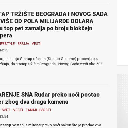
AP TRŽIŠTE BEOGRADA I NOVOG SADA
 VIŠE OD POLA MILIJARDE DOLARA
 u top pet zamalja po broju blokčejn
opera
LIFESTYLE
SRBIJA
VESTI
14:15
rganizacija Startap džinom (Startup Genome) procenjuje, u
taja, da startap tržište Beograda i Novog Sada vredi oko 502
RENJE SNA Rudar preko noći postao
er zbog dva draga kamena
SVET
VESTI
ZANIMLJIVOSTI
13:54
nzaniji postao je milioner preko noći nakon što je prodao dva