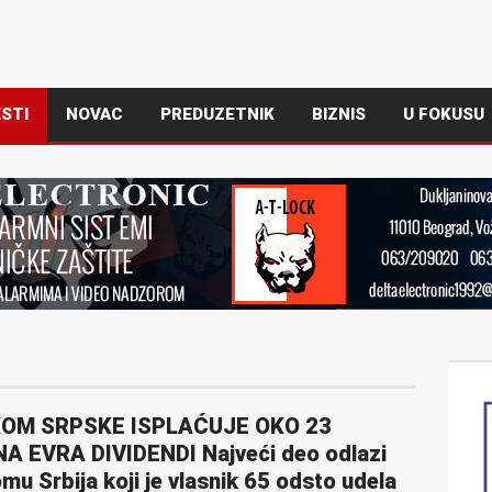
STI
NOVAC
PREDUZETNIK
BIZNIS
U FOKUSU
OM SRPSKE ISPLAĆUJE OKO 23
A EVRA DIVIDENDI Najveći deo odlazi
mu Srbija koji je vlasnik 65 odsto udela