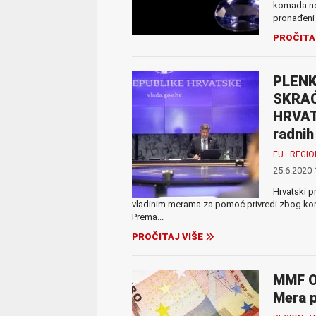
komada ne
pronađeni 
PROČITA
PLENK
SKRA
HRVAT
radnih
EU
REGIO
25.6.2020 
Hrvatski p
vladinim merama za pomoć privredi zbog kor
Prema...
PROČITAJ VIŠE
MMF O
Mera p