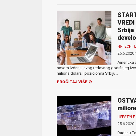
START
VREDI
Srbija
devel
HI-TECH
25.6.2020 
Američka o
novom izdanju svog redovnog godišnjeg izveš
miliona dolara i pozicionira Srbiju...
PROČITAJ VIŠE
OSTVA
milion
LIFESTYLE
25.6.2020 
Rudar u Ta