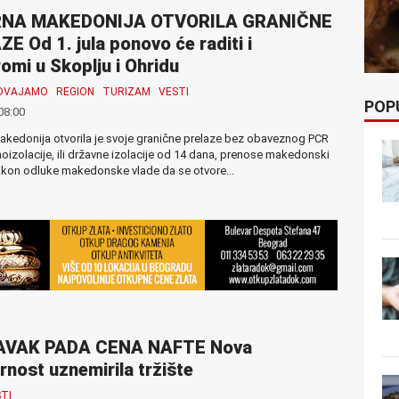
NA MAKEDONIJA OTVORILA GRANIČNE
E Od 1. jula ponovo će raditi i
omi u Skoplju i Ohridu
ZDVAJAMO
REGION
TURIZAM
VESTI
POP
08:00
kedonija otvorila je svoje granične prelaze bez obaveznog PCR
moizolacije, ili državne izolacije od 14 dana, prenose makedonski
akon odluke makedonske vlade da se otvore...
VAK PADA CENA NAFTE Nova
rnost uznemirila tržište
TI