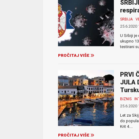
SRBIJ
respir
SRBIJA
V
25.6.2020 
U Srbiji j
ukupno 13.
testirani s
PROČITAJ VIŠE
PRVI 
JULA D
Tursku
BIZNIS
IN
25.6.2020 
Let za Skij
do popular
Krit 4....
PROČITAJ VIŠE