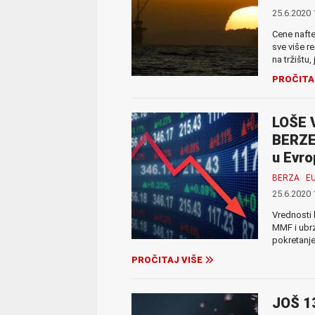
25.6.2020 
Cene nafte
sve više r
na tržištu, j
PROČITA
LOŠE 
BERZE 
u Evro
BERZA
E
25.6.2020 
Vrednosti 
MMF i ubrz
pokretanje
PROČITAJ VIŠE
JOŠ 1