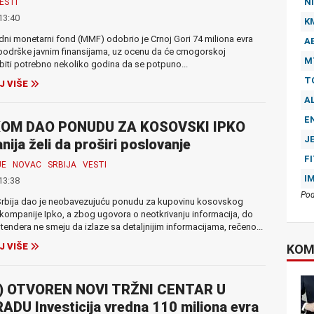
NI
ESTI
13:40
K
i monetarni fond (MMF) odobrio je Crnoj Gori 74 miliona evra
A
odrške javnim finansijama, uz ocenu da će crnogorskoj
M
biti potrebno nekoliko godina da se potpuno...
T
J VIŠE
A
E
OM DAO PONUDU ZA KOSOVSKI IPKO
J
ija želi da proširi poslovanje
F
JE
NOVAC
SRBIJA
VESTI
I
13:38
Pod
rbija dao je neobavezujuću ponudu za kupovinu kosovskog
kompanije Ipko, a zbog ugovora o neotkrivanju informacija, do
 tendera ne smeju da izlaze sa detaljnijim informacijama, rečeno...
J VIŠE
KOM
) OTVOREN NOVI TRŽNI CENTAR U
DU Investicija vredna 110 miliona evra