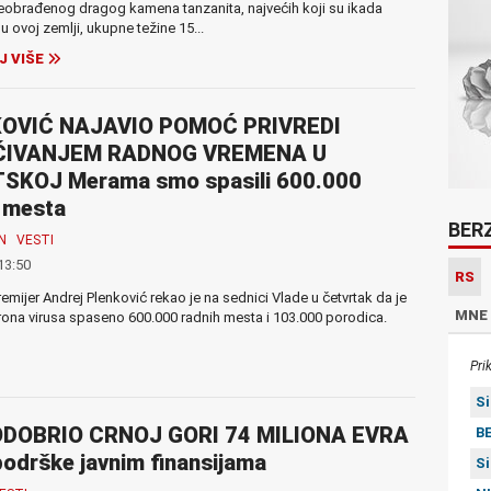
obrađenog dragog kamena tanzanita, najvećih koji su ikada
u ovoj zemlji, ukupne težine 15...
J VIŠE
OVIĆ NAJAVIO POMOĆ PRIVREDI
ĆIVANJEM RADNOG VREMENA U
SKOJ Merama smo spasili 600.000
 mesta
BER
N
VESTI
13:50
RS
remijer Andrej Plenković rekao je na sednici Vlade u četvrtak da je
MNE
ona virusa spaseno 600.000 radnih mesta i 103.000 porodica.
Pri
S
DOBRIO CRNOJ GORI 74 MILIONA EVRA
BE
odrške javnim finansijama
S