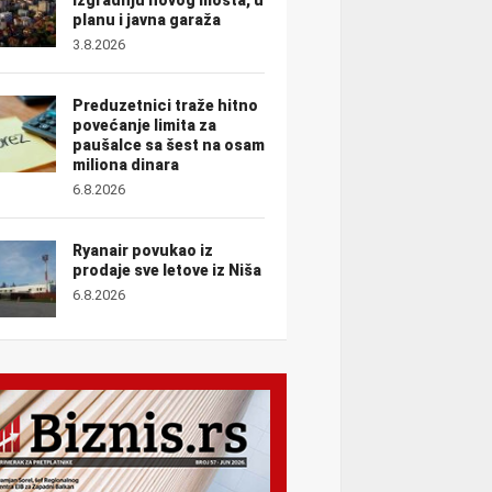
planu i javna garaža
3.8.2026
Preduzetnici traže hitno
povećanje limita za
paušalce sa šest na osam
miliona dinara
6.8.2026
Ryanair povukao iz
prodaje sve letove iz Niša
6.8.2026