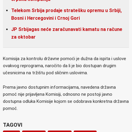
Telekom Srbija prodaje stratešku opremu u Srbiji,
Bosni i Hercegovini i Crnoj Gori
JP Srbijagas neće zaračunavati kamatu na račune
za oktobar
Komisija za kontrolu državne pomoći je dužna da ispita i uslove
ovakvog reprograma, naročito da li je bio dostupan drugim
učesnicima na tržištu pod sličnim uslovima.
Prema javno dostupnim informacijama, navedena državna
pomoć nije prijavljena Komisiji, odnosno ne postoji javno
dostupna odluka Komisije kojom se odobrava konkretna državna
pomoć.
TAGOVI