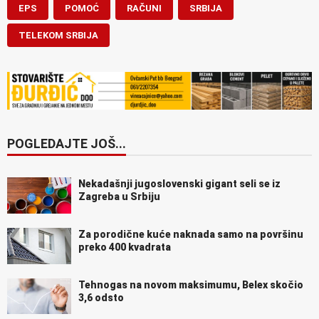
EPS
POMOĆ
RAČUNI
SRBIJA
TELEKOM SRBIJA
POGLEDAJTE JOŠ...
Nekadašnji jugoslovenski gigant seli se iz
Zagreba u Srbiju
Za porodične kuće naknada samo na površinu
preko 400 kvadrata
Tehnogas na novom maksimumu, Belex skočio
3,6 odsto