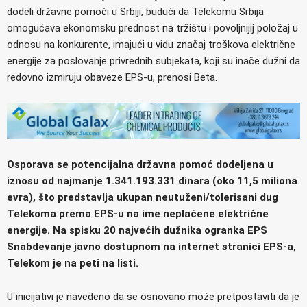
dodeli državne pomoći u Srbiji, budući da Telekomu Srbija
omogućava ekonomsku prednost na tržištu i povoljnijij položaj u
odnosu na konkurente, imajući u vidu značaj troškova električne
energije za poslovanje privrednih subjekata, koji su inače dužni da
redovno izmiruju obaveze EPS-u, prenosi Beta.
Osporava se potencijalna državna pomoć dodeljena u
iznosu od najmanje 1.341.193.331 dinara (oko 11,5 miliona
evra), što predstavlja ukupan neutuženi/tolerisani dug
Telekoma prema EPS-u na ime neplaćene električne
energije. Na spisku 20 najvećih dužnika ogranka EPS
Snabdevanje javno dostupnom na internet stranici EPS-a,
Telekom je na peti na listi.
U inicijativi je navedeno da se osnovano može pretpostaviti da je