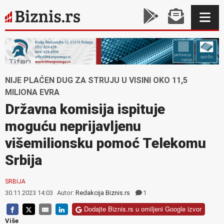
NIJE PLAĆEN DUG ZA STRUJU U VISINI OKO 11,5
MILIONA EVRA
Državna komisija ispituje
moguću neprijavljenu
višemilionsku pomoć Telekomu
Srbija
SRBIJA
30.11.2023 14:03
Autor:
Redakcija Biznis.rs
1
Dodajte Biznis.rs u omiljeni Google izvor
Više