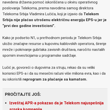
navedena državna pomoć iskorišćena u okviru operativnog
poslovanja Telekoma, prema navodima samog direktora
Telekoma Srbija Vladimira Lučića, koji je izjavio da
Telekom
Srbija nije plaćao utrošenu električnu energiju EPS-u jer je
“prvi deo godine investicioni”.
Kako je podsetio N1, u prethodnom periodu je Telekom Srbija
uložio značajne resurse u kupovinu kablovskih operatora, širenje
mreže i pokrivanje gubitaka zavisnih društava, naročito nastalih
spornim investicijama u programske sadržaje.
Lučić je, govoreći o dugovima za struju, rekao da su veliki
korisnici EPS-a i da su mesečni računi više miliona evra, kao i da
su iskoristili
reprogram za plaćanje sa kamatom.
PROČITAJTE JOŠ:
Izveštaj APR-a pokazao da je Telekom najuspešnija
srpska kompanija