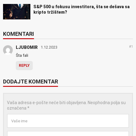
S&P 500 u fokusu investitora, šta se dešava sa
kripto tržištem?
KOMENTARI
#1
LJUBOMIR
1.12.2023
Šta fali
REPLY
DODAJTE KOMENTAR
Vaša adresa e-pošte neće biti objavljena.
Neophodna polja su
označena
*