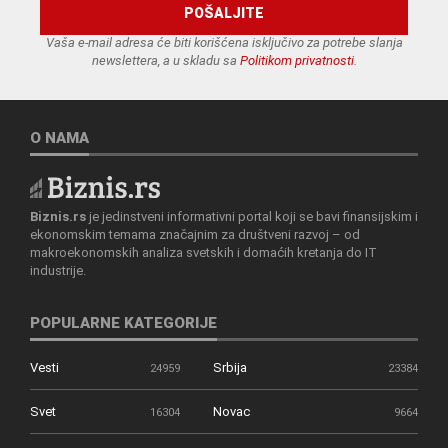
Vaša e-mail adresa će biti korišćena isključivo za potrebe slanja
newslettera, a u skladu sa
Politikom privatnosti
.
O NAMA
Biznis.rs
je jedinstveni informativni portal koji se bavi finansijskim i
ekonomskim temama značajnim za društveni razvoj – od
makroekonomskih analiza svetskih i domaćih kretanja do IT
industrije.
POPULARNE KATEGORIJE
Vesti
Srbija
24959
23384
Svet
Novac
16304
9664