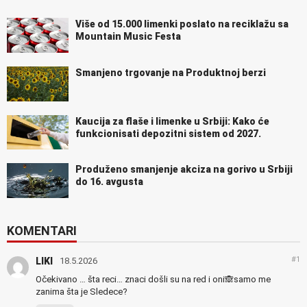
Više od 15.000 limenki poslato na reciklažu sa
Mountain Music Festa
Smanjeno trgovanje na Produktnoj berzi
Kaucija za flaše i limenke u Srbiji: Kako će
funkcionisati depozitni sistem od 2027.
Produženo smanjenje akciza na gorivo u Srbiji
do 16. avgusta
KOMENTARI
#1
LIKI
18.5.2026
Očekivano … šta reci… znaci došli su na red i oni🙈samo me
zanima šta je Sledece?