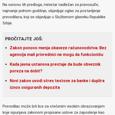
Na osnovu tih predloga, ministar nadležan za pravosuđe,
najmanje jednom godišnje, objavljuje oglas za postavljenje
prevodilaca, koji se objavljuje u Službenom glasniku Republike
Srbije.
PROČITAJTE JOŠ:
Zakon ponovo menja obaveze računovodstva: Bez
agencija mali privrednici ne mogu da funkcionišu
Kada javna ustanova prestaje da bude obveznik
poreza na dobit?
Novi zakon uvodi stres testove za banke i duplira
iznos osiguranih depozita
Prevodilac može biti lice sa stečenim visokim obrazovanjem
koje ispunjava zakonom propisane uslove za zaposlenje kao