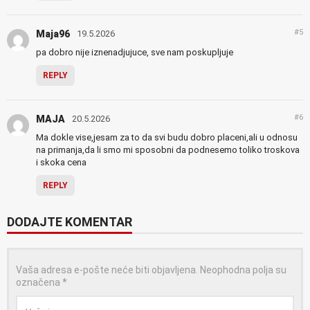
#5
Maja96
19.5.2026
pa dobro nije iznenadjujuce, sve nam poskupljuje
REPLY
#6
MAJA
20.5.2026
Ma dokle vise,jesam za to da svi budu dobro placeni,ali u odnosu
na primanja,da li smo mi sposobni da podnesemo toliko troskova
i skoka cena
REPLY
DODAJTE KOMENTAR
Vaša adresa e-pošte neće biti objavljena.
Neophodna polja su
označena
*