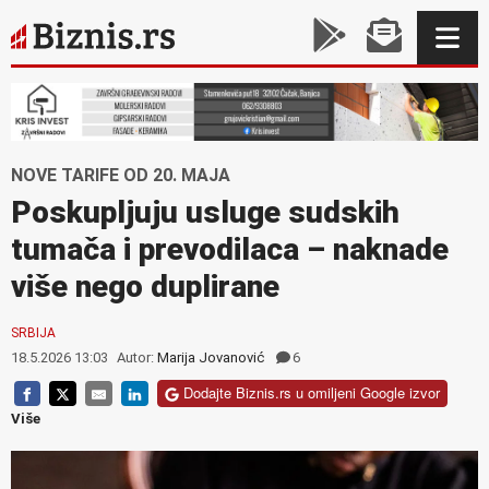
NOVE TARIFE OD 20. MAJA
Poskupljuju usluge sudskih
tumača i prevodilaca – naknade
više nego duplirane
SRBIJA
18.5.2026 13:03
Autor:
Marija Jovanović
6
Dodajte Biznis.rs u omiljeni Google izvor
Više