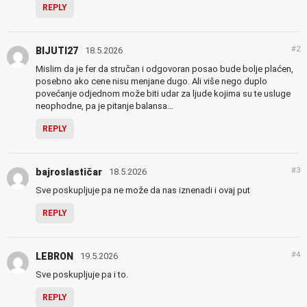
REPLY
#2
BIJUTI27
18.5.2026
Mislim da je fer da stručan i odgovoran posao bude bolje plaćen,
posebno ako cene nisu menjane dugo. Ali više nego duplo
povećanje odjednom može biti udar za ljude kojima su te usluge
neophodne, pa je pitanje balansa…
REPLY
#3
bajroslastičar
18.5.2026
Sve poskupljuje pa ne može da nas iznenadi i ovaj put
REPLY
#4
LEBRON
19.5.2026
Sve poskupljuje pa i to.
REPLY