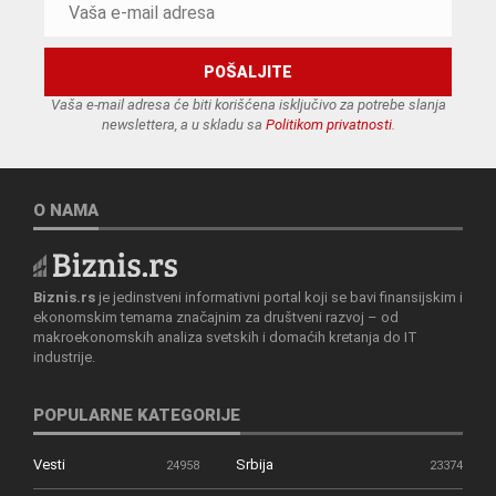
Vaša e-mail adresa će biti korišćena isključivo za potrebe slanja
newslettera, a u skladu sa
Politikom privatnosti
.
O NAMA
Biznis.rs
je jedinstveni informativni portal koji se bavi finansijskim i
ekonomskim temama značajnim za društveni razvoj – od
makroekonomskih analiza svetskih i domaćih kretanja do IT
industrije.
POPULARNE KATEGORIJE
Vesti
Srbija
24958
23374