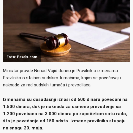
Foto: Pexels.com
Ministar pravde Nenad Vujić doneo je Pravilnik o izmenama
Pravilnika o stalnim sudskim tumačima, kojim se povećavaju
naknade za rad sudskih tumača i prevodilaca.
Izmenama su dosadašnji iznosi od 600 dinara povećani na
1.500 dinara, dok je naknada za usmeno prevođenje sa
1.200 povećana na 3.000 dinara po započetom satu rada,
što je povećanje od 150 odsto. Izmene pravilnika stupaju
na snagu 20. maja.