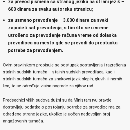
za prevod pismena sa stranog jezika na strani jezik –
600 dinara za svaku autorsku stranicu;
za usmeno prevođenje – 3.000 dinara za svaki
započeti sat prevođenja, s tim što se u vreme
utrošeno za prevođenje računa vreme od dolaska
prevodioca na mesto gde se prevodi do prestanka
potrebe za prevođenjem.
Ovim pravilnikom propisuje se postupak postavljenja i razrešenja
stalnih sudskih tumača – stalnih sudskih prevodilaca, kao i
stalnih sudskih tumača za znakovni jezik slepih, gluvih ili nemih
lica, te se određuje visina nagrade za njihov rad.
Predsednici viših sudova dužni su da Ministarstvu pravde
dostavljaju podatke o postojanju potrebe za prevodiocima za
određene strane jezike, ukoliko je uočen nedovoljan broj
angažovanih tumača.