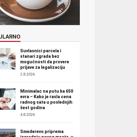
ULARNO
Suvlasnici parcela i
stanari zgrada bez
mogućnosti da provere
prijave za legalizaciju
2.8.2026
Minimalac na putu ka 650
evra – Kako je rasla cena
radnog sata u poslednjih
šest godina
4.8.2026
Smederevo priprema
izgradnju novog mosta, u