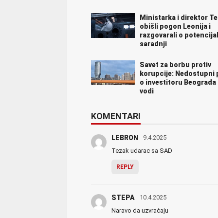
Ministarka i direktor T
obišli pogon Leonija i
razgovarali o potencija
saradnji
Savet za borbu protiv
korupcije: Nedostupni
o investitoru Beograda
vodi
KOMENTARI
LEBRON
9.4.2025
Tezak udarac sa SAD
REPLY
STEPA
10.4.2025
Naravo da uzvraćaju