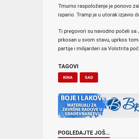
Tmurno raspoloženje je ponovo zah
ispario. Tramp je u utorak izjavio d
Ti pregovori su navodno počeli sa
prkosan u svom stavu, uprkos tome
partije i milijarderi sa Volstrita po
TAGOVI
KINA
SAD
POGLEDAJTE JOŠ...