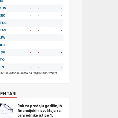
IS
-
-
-
MBN
-
-
-
ERO
-
-
-
TLC
-
-
-
GAS
-
-
-
LFA
-
-
-
NHL
-
-
-
ESV
-
-
-
ITO
-
-
-
MPL
-
-
-
aci se odnose samo na Regulisano tržište
ENTARI
Rok za predaju godišnjih
finansijskih izveštaja za
privrednike ističe 1.