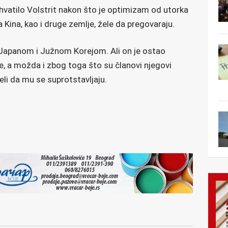
vatilo Volstrit nakon što je optimizam od utorka
a Kina, kao i druge zemlje, žele da pregovaraju.
 Japanom i Južnom Korejom. Ali on je ostao
, a možda i zbog toga što su članovi njegovi
čeli da mu se suprotstavljaju.