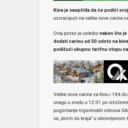
Kina je saopštila da će podići sv
uzvraćajući na velike nove carine n
Ovaj potez je usledio
nakon što je
dodati carinu od 50 odsto na kin
podižući ukupnu tarifnu stopu na
Velike nove carine za Kinu i 184 d
snagu u sredu u 12:01 po istočno
pogoršanje trgovinskih odnosa SAD 
se „boriti do kraja“ u obnovljenom 