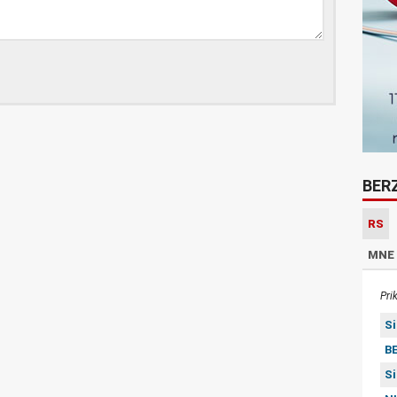
BER
RS
MNE
Pri
S
BE
S