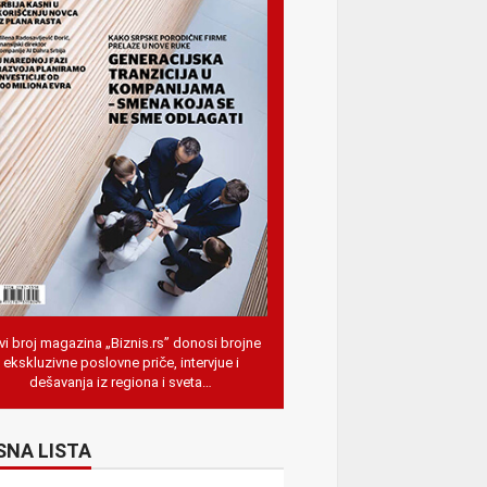
i broj magazina „Biznis.rs” donosi brojne
ekskluzivne poslovne priče, intervjue i
dešavanja iz regiona i sveta…
SNA LISTA