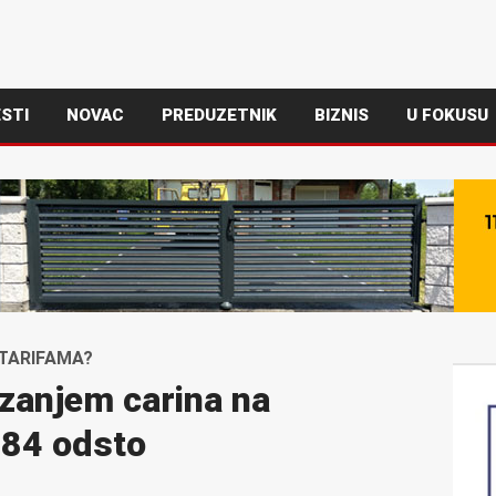
STI
NOVAC
PREDUZETNIK
BIZNIS
U FOKUSU
 TARIFAMA?
zanjem carina na
 84 odsto