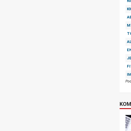
NI
K
A
M
T
A
E
J
F
I
Pod
KOM