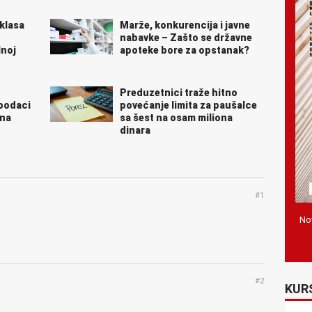
eklasa
Marže, konkurencija i javne
nabavke – Zašto se državne
lnoj
apoteke bore za opstanak?
Preduzetnici traže hitno
 podaci
povećanje limita za paušalce
 na
sa šest na osam miliona
dinara
#1
Nov
#2
KUR