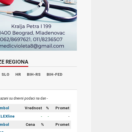
ZE REGIONA
SLO
HR
BIH-RS
BIH-FED
kazani su dnevni podaci na dan -
imbol
Vrednost
%
Promet
LEXline
-
-
-
imbol
Cena
%
Promet