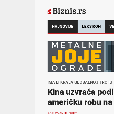
NAJNOVIJE
LEKSIKON
VE
IMA LI KRAJA GLOBALNOJ TRCI U
Kina uzvraća podi
američku robu na
POSLOVANJE
SVET