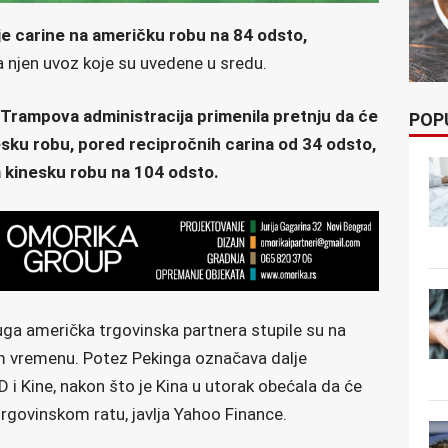
oje carine na američku robu na 84 odsto,
a njen uvoz koje su uvedene u sredu.
 Trampova administracija primenila pretnju da će
POP
esku robu, pored recipročnih carina od 34 odsto,
 kinesku robu na 104 odsto.
ruga američka trgovinska partnera stupile su na
m vremenu. Potez Pekinga označava dalje
i Kine, nakon što je Kina u utorak obećala da će
trgovinskom ratu, javlja Yahoo Finance.