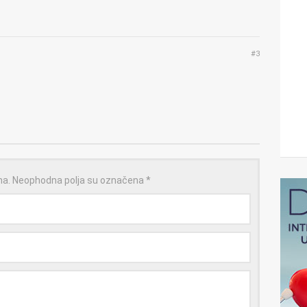
#3
na.
Neophodna polja su označena
*