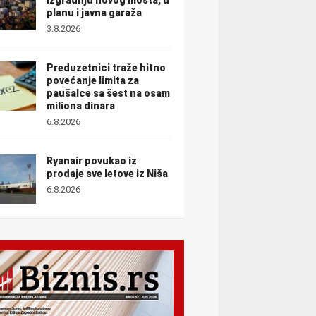
planu i javna garaža
3.8.2026
Preduzetnici traže hitno
povećanje limita za
paušalce sa šest na osam
miliona dinara
6.8.2026
Ryanair povukao iz
prodaje sve letove iz Niša
6.8.2026